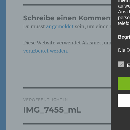
Inter
aufwe
Aus d
Schreibe einen Kommentar
perso
telef
Du musst
angemeldet
sein, um einen Kommen
Begr
Diese Website verwendet Akismet, um Spam z
verarbeitet werden.
Die D
Europ
Daten
E
Daten
Kunde
dies 
Begrif
Beitragsnavigation
Wir v
VERÖFFENTLICHT IN
folge
IMG_7455_mL
a)