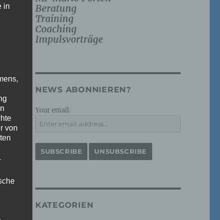
 in
Beratung
Training
Coaching
Impulsvorträge
mens,
NEWS ABONNIEREN?
ng
en
Your email:
chte
r von
ten
.
ische
KATEGORIEN