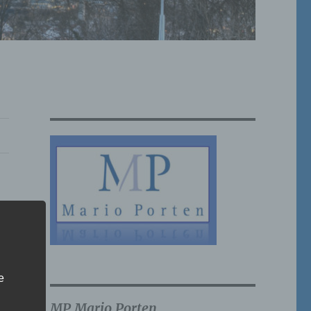
e
MP Mario Porten