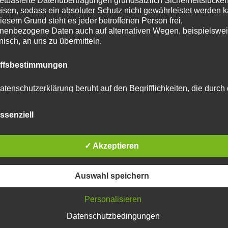
netbasierte Datenübertragungen grundsätzlich Sicherheitslücke
isen, sodass ein absoluter Schutz nicht gewährleistet werden k
iesem Grund steht es jeder betroffenen Person frei,
nenbezogene Daten auch auf alternativen Wegen, beispielswe
onisch, an uns zu übermitteln.
tar abzugeben.
iffsbestimmungen
u reduzieren.
Erfahre, wie deine Kommentardaten
atenschutzerklärung beruht auf den Begrifflichkeiten, die durch
äischen Richtlinien- und Verordnungsgeber beim Erlass der
schutz-Grundverordnung (DS-GVO) verwendet wurden. Unser
ssenziell
schutzerklärung soll sowohl für die Öffentlichkeit als auch für u
n und Geschäftspartner einfach lesbar und verständlich sein.
zu gewährleisten, möchten wir vorab die verwendeten
flichkeiten erläutern.
✓ Akzeptieren
erwenden in dieser Datenschutzerklärung unter anderem die
Auswahl speichern
nden Begriffe:
Personalisieren
Datenschutzbedingungen
 personenbezogene Daten