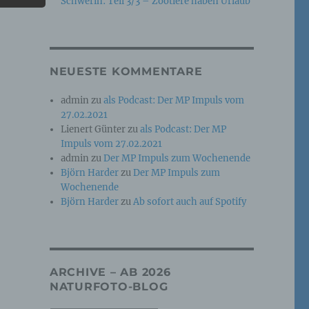
Schwerin: Teil 3/3 – Zootiere haben Urlaub
e
che
NEUESTE KOMMENTARE
ummer,
admin
zu
als Podcast: Der MP Impuls vom
rellen
27.02.2021
Lienert Günter
zu
als Podcast: Der MP
Impuls vom 27.02.2021
admin
zu
Der MP Impuls zum Wochenende
Björn Harder
zu
Der MP Impuls zum
Wochenende
Björn Harder
zu
Ab sofort auch auf Spotify
iche
tung
ARCHIVE – AB 2026
NATURFOTO-BLOG