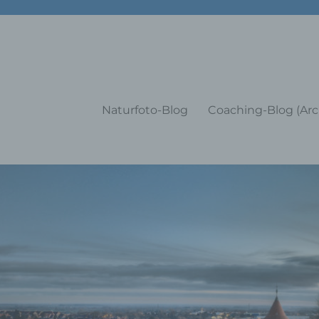
g Training Coaching Impulsvo
Naturfoto-Blog
Coaching-Blog (Arc