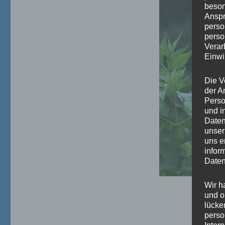
beson
Anspr
perso
perso
Verar
Einwi
Die V
der A
Perso
und i
Daten
unser
uns e
infor
Daten
Wir h
und o
lücke
perso