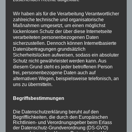
Your email:
Wir haben als für die Verarbeitung Verantwortlicher
zahlreiche technische und organisatorische
Maßnahmen umgesetzt, um einen möglichst
lückenlosen Schutz der über diese Internetseite
verarbeiteten personenbezogenen Daten
sicherzustellen. Dennoch können Internetbasierte
Datenübertragungen grundsätzlich
Sicherheitslücken aufweisen, sodass ein absoluter
Schutz nicht gewährleistet werden kann. Aus
diesem Grund steht es jeder betroffenen Person
frei, personenbezogene Daten auch auf
KATEGORIEN
alternativen Wegen, beispielsweise telefonisch, an
uns zu übermitteln.
Aktuelle Fakten und Umfragen
Begriffsbestimmungen
Aktuelles vom MP
Allgemein
Die Datenschutzerklärung beruht auf den
Impulse zur persönlichen Reflexion
Begrifflichkeiten, die durch den Europäischen
Richtlinien- und Verordnungsgeber beim Erlass
Naturfoto-Blog
der Datenschutz-Grundverordnung (DS-GVO)