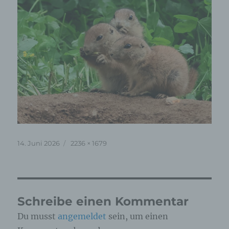
Veröffentlicht
Originalgröße
14. Juni 2026
2236 × 1679
am
Schreibe einen Kommentar
Du musst
angemeldet
sein, um einen