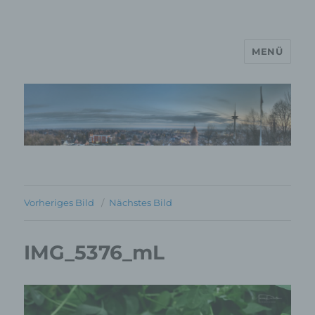
MENÜ
MP Mario Porten Beratung
Training Coaching
Impulsvorträge
Vorheriges Bild
Nächstes Bild
IMG_5376_mL