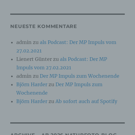
Online-Kennung oder zu einem oder mehreren
besonderen Merkmalen, die Ausdruck der
physischen, physiologischen, genetischen,
psychischen, wirtschaftlichen, kulturellen oder
sozialen Identität dieser natürlichen Person
NEUESTE KOMMENTARE
sind, identifiziert werden kann.
admin
zu
als Podcast: Der MP Impuls vom
27.02.2021
b) betroffene Person
Lienert Günter
zu
als Podcast: Der MP
Betroffene Person ist jede identifizierte oder
Impuls vom 27.02.2021
identifizierbare natürliche Person, deren
personenbezogene Daten von dem für die
admin
zu
Der MP Impuls zum Wochenende
Verarbeitung Verantwortlichen verarbeitet
Björn Harder
zu
Der MP Impuls zum
werden.
Wochenende
Björn Harder
zu
Ab sofort auch auf Spotify
c) Verarbeitung
Verarbeitung ist jeder mit oder ohne Hilfe
automatisierter Verfahren ausgeführte Vorgang
oder jede solche Vorgangsreihe im