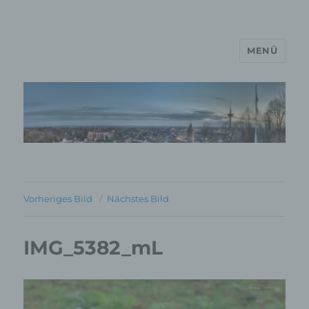
MENÜ
MP Mario Porten Beratung
Training Coaching
Impulsvorträge
Vorheriges Bild
Nächstes Bild
IMG_5382_mL