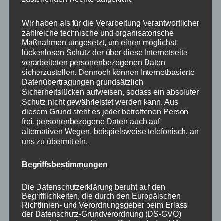
Your email:
Wir haben als für die Verarbeitung Verantwortlicher
zahlreiche technische und organisatorische
Maßnahmen umgesetzt, um einen möglichst
lückenlosen Schutz der über diese Internetseite
verarbeiteten personenbezogenen Daten
sicherzustellen. Dennoch können Internetbasierte
Datenübertragungen grundsätzlich
Sicherheitslücken aufweisen, sodass ein absoluter
Schutz nicht gewährleistet werden kann. Aus
diesem Grund steht es jeder betroffenen Person
frei, personenbezogene Daten auch auf
KATEGORIEN
alternativen Wegen, beispielsweise telefonisch, an
uns zu übermitteln.
Aktuelle Fakten und Umfragen
Begriffsbestimmungen
Aktuelles vom MP
Allgemein
Die Datenschutzerklärung beruht auf den
Impulse zur persönlichen Reflexion
Begrifflichkeiten, die durch den Europäischen
Richtlinien- und Verordnungsgeber beim Erlass
Naturfoto-Blog
der Datenschutz-Grundverordnung (DS-GVO)