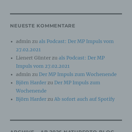
Online-Kennung oder zu einem oder mehreren
besonderen Merkmalen, die Ausdruck der
physischen, physiologischen, genetischen,
psychischen, wirtschaftlichen, kulturellen oder
sozialen Identität dieser natürlichen Person
NEUESTE KOMMENTARE
sind, identifiziert werden kann.
admin
zu
als Podcast: Der MP Impuls vom
27.02.2021
b) betroffene Person
Lienert Günter
zu
als Podcast: Der MP
Betroffene Person ist jede identifizierte oder
Impuls vom 27.02.2021
identifizierbare natürliche Person, deren
personenbezogene Daten von dem für die
admin
zu
Der MP Impuls zum Wochenende
Verarbeitung Verantwortlichen verarbeitet
Björn Harder
zu
Der MP Impuls zum
werden.
Wochenende
Björn Harder
zu
Ab sofort auch auf Spotify
c) Verarbeitung
Verarbeitung ist jeder mit oder ohne Hilfe
automatisierter Verfahren ausgeführte Vorgang
oder jede solche Vorgangsreihe im