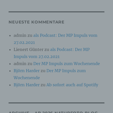
Online-Kennung oder zu einem oder mehreren
besonderen Merkmalen, die Ausdruck der
physischen, physiologischen, genetischen,
psychischen, wirtschaftlichen, kulturellen oder
sozialen Identität dieser natürlichen Person
NEUESTE KOMMENTARE
sind, identifiziert werden kann.
admin
zu
als Podcast: Der MP Impuls vom
27.02.2021
b) betroffene Person
Lienert Günter
zu
als Podcast: Der MP
Betroffene Person ist jede identifizierte oder
Impuls vom 27.02.2021
identifizierbare natürliche Person, deren
personenbezogene Daten von dem für die
admin
zu
Der MP Impuls zum Wochenende
Verarbeitung Verantwortlichen verarbeitet
Björn Harder
zu
Der MP Impuls zum
werden.
Wochenende
Björn Harder
zu
Ab sofort auch auf Spotify
c) Verarbeitung
Verarbeitung ist jeder mit oder ohne Hilfe
automatisierter Verfahren ausgeführte Vorgang
oder jede solche Vorgangsreihe im