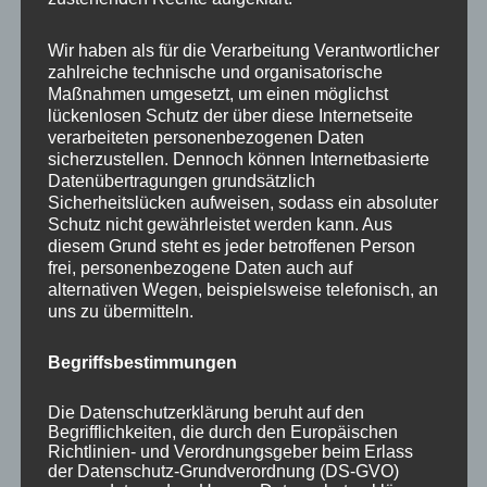
Your email:
Wir haben als für die Verarbeitung Verantwortlicher
zahlreiche technische und organisatorische
Maßnahmen umgesetzt, um einen möglichst
lückenlosen Schutz der über diese Internetseite
verarbeiteten personenbezogenen Daten
sicherzustellen. Dennoch können Internetbasierte
Datenübertragungen grundsätzlich
Sicherheitslücken aufweisen, sodass ein absoluter
Schutz nicht gewährleistet werden kann. Aus
diesem Grund steht es jeder betroffenen Person
frei, personenbezogene Daten auch auf
KATEGORIEN
alternativen Wegen, beispielsweise telefonisch, an
uns zu übermitteln.
Aktuelle Fakten und Umfragen
Begriffsbestimmungen
Aktuelles vom MP
Allgemein
Die Datenschutzerklärung beruht auf den
Impulse zur persönlichen Reflexion
Begrifflichkeiten, die durch den Europäischen
Richtlinien- und Verordnungsgeber beim Erlass
Naturfoto-Blog
der Datenschutz-Grundverordnung (DS-GVO)