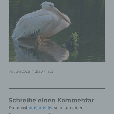
Veröffentlicht
Originalgröße
14. Juni 2026
2560 × 1922
am
Schreibe einen Kommentar
Du musst
angemeldet
sein, um einen