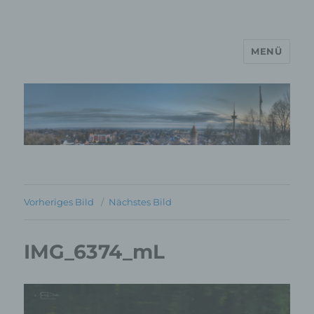
MENÜ
MP Mario Porten Beratung
Training Coaching
Impulsvorträge
Vorheriges Bild
Nächstes Bild
IMG_6374_mL