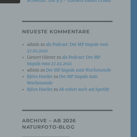
Schwerin: Teil 3/3 – Zootiere haben Urlaub
e
che
NEUESTE KOMMENTARE
ummer,
admin
zu
als Podcast: Der MP Impuls vom
rellen
27.02.2021
Lienert Günter
zu
als Podcast: Der MP
Impuls vom 27.02.2021
admin
zu
Der MP Impuls zum Wochenende
Björn Harder
zu
Der MP Impuls zum
Wochenende
Björn Harder
zu
Ab sofort auch auf Spotify
iche
tung
ARCHIVE – AB 2026
NATURFOTO-BLOG