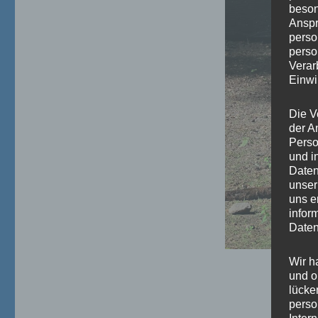
beson
Anspr
perso
perso
Verar
Einwi
Die V
der A
Perso
und i
Daten
unser
uns e
infor
Daten
Wir h
und o
lücke
perso