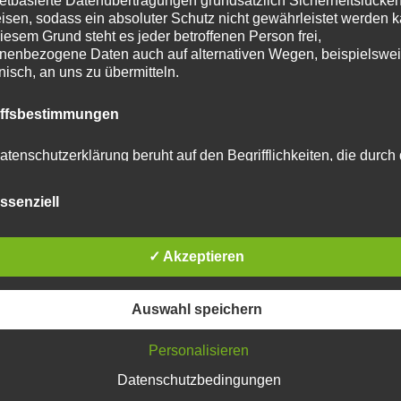
netbasierte Datenübertragungen grundsätzlich Sicherheitslücke
isen, sodass ein absoluter Schutz nicht gewährleistet werden k
iesem Grund steht es jeder betroffenen Person frei,
nenbezogene Daten auch auf alternativen Wegen, beispielswe
onisch, an uns zu übermitteln.
tar abzugeben.
iffsbestimmungen
u reduzieren.
Erfahre, wie deine Kommentardaten
atenschutzerklärung beruht auf den Begrifflichkeiten, die durch
äischen Richtlinien- und Verordnungsgeber beim Erlass der
schutz-Grundverordnung (DS-GVO) verwendet wurden. Unser
ssenziell
schutzerklärung soll sowohl für die Öffentlichkeit als auch für u
n und Geschäftspartner einfach lesbar und verständlich sein.
zu gewährleisten, möchten wir vorab die verwendeten
flichkeiten erläutern.
✓ Akzeptieren
erwenden in dieser Datenschutzerklärung unter anderem die
Auswahl speichern
nden Begriffe:
Personalisieren
Datenschutzbedingungen
 personenbezogene Daten