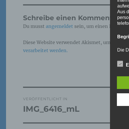
Inter
aufwe
Aus d
Schreibe einen Kommentar
perso
telef
Du musst
angemeldet
sein, um einen Kommen
Begr
Diese Website verwendet Akismet, um Spam z
verarbeitet werden.
Die D
Europ
Daten
E
Daten
Kunde
dies 
Begrif
Beitragsnavigation
Wir v
VERÖFFENTLICHT IN
folge
IMG_6416_mL
a)