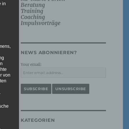
 in
Beratung
Training
Coaching
Impulsvorträge
mens,
NEWS ABONNIEREN?
ng
en
Your email:
chte
r von
ten
.
ische
KATEGORIEN