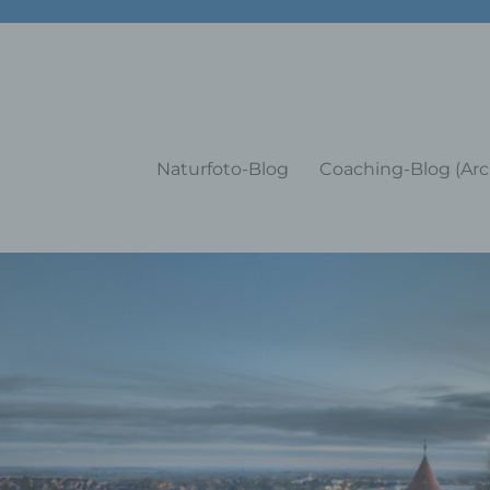
g Training Coaching Impulsvo
Naturfoto-Blog
Coaching-Blog (Arc