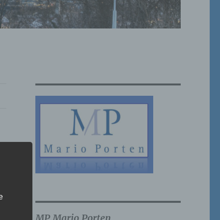
e
MP Mario Porten