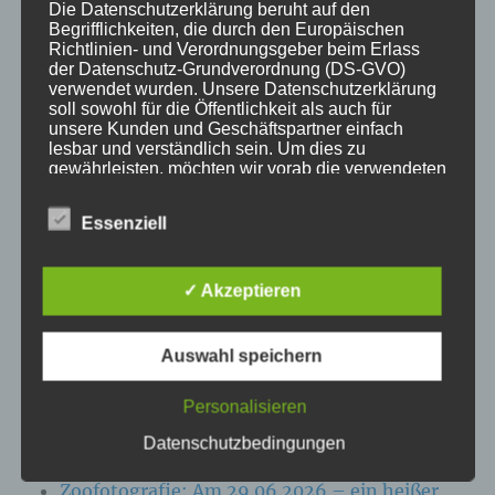
Die Datenschutzerklärung beruht auf den
Begrifflichkeiten, die durch den Europäischen
KATEGORIEN
Richtlinien- und Verordnungsgeber beim Erlass
der Datenschutz-Grundverordnung (DS-GVO)
verwendet wurden. Unsere Datenschutzerklärung
Aktuelle Fakten und Umfragen
soll sowohl für die Öffentlichkeit als auch für
Aktuelles vom MP
unsere Kunden und Geschäftspartner einfach
lesbar und verständlich sein. Um dies zu
Allgemein
gewährleisten, möchten wir vorab die verwendeten
Impulse zur persönlichen Reflexion
Begrifflichkeiten erläutern.
Naturfoto-Blog
Essenziell
Wir verwenden in dieser Datenschutzerklärung
Training und Coaching
unter anderem die folgenden Begriffe:
✓ Akzeptieren
Auswahl speichern
a) personenbezogene Daten
NEUESTE BEITRÄGE
Personalisieren
Personenbezogene Daten sind alle
Zoofotografie: Am 13.07.2026 im Wildpark
Informationen, die sich auf eine identifizierte
Datenschutzbedingungen
oder identifizierbare natürliche Person (im
Eekholt
Folgenden „betroffene Person") beziehen. Als
Zoofotografie: Am 29.06.2026 – ein heißer
identifizierbar wird eine natürliche Person