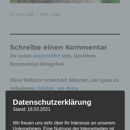
Veröffentlicht
Originalgröße
14. Juni 2026
1936 × 2560
am
Schreibe einen Kommentar
Du musst
angemeldet
sein, um einen
Kommentar abzugeben.
Diese Website verwendet Akismet, um Spam zu
reduzieren.
Erfahre, wie deine
Kommentardaten verarbeitet werden.
Datenschutzerklärung
Stand: 18.03.2021
Beitragsnavigation
Wir freuen uns sehr über Ihr Interesse an unserem
Unternehmen. Eine Nutzung der Internetseiten ist
VERÖFFENTLICHT IN