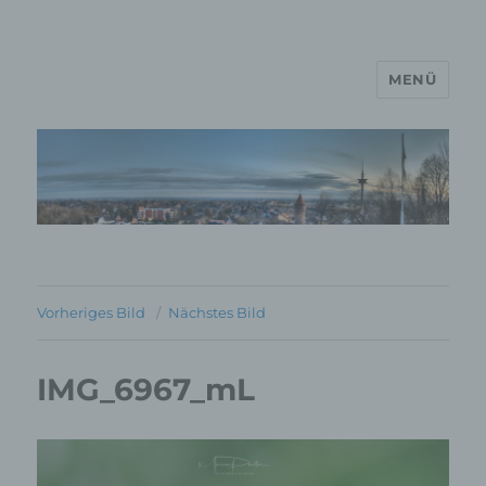
MENÜ
MP Mario Porten Beratung
Training Coaching
Impulsvorträge
Vorheriges Bild
Nächstes Bild
IMG_6967_mL