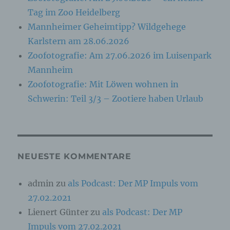
angesehen, die direkt oder indirekt,
Tag im Zoo Heidelberg
insbesondere mittels Zuordnung zu einer
Mannheimer Geheimtipp? Wildgehege
Kennung wie einem Namen, zu einer
Kennnummer, zu Standortdaten, zu einer
Karlstern am 28.06.2026
Online-Kennung oder zu einem oder mehreren
Zoofotografie: Am 27.06.2026 im Luisenpark
besonderen Merkmalen, die Ausdruck der
physischen, physiologischen, genetischen,
Mannheim
psychischen, wirtschaftlichen, kulturellen oder
sozialen Identität dieser natürlichen Person
Zoofotografie: Mit Löwen wohnen in
sind, identifiziert werden kann.
Schwerin: Teil 3/3 – Zootiere haben Urlaub
b) betroffene Person
Betroffene Person ist jede identifizierte oder
NEUESTE KOMMENTARE
identifizierbare natürliche Person, deren
personenbezogene Daten von dem für die
Verarbeitung Verantwortlichen verarbeitet
admin
zu
als Podcast: Der MP Impuls vom
werden.
27.02.2021
Lienert Günter
zu
als Podcast: Der MP
c) Verarbeitung
Impuls vom 27.02.2021