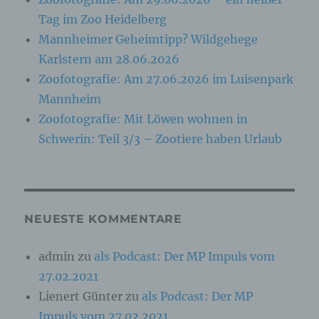
identifizierbar wird eine natürliche Person
angesehen, die direkt oder indirekt,
Tag im Zoo Heidelberg
insbesondere mittels Zuordnung zu einer
Mannheimer Geheimtipp? Wildgehege
Kennung wie einem Namen, zu einer
Kennnummer, zu Standortdaten, zu einer
Karlstern am 28.06.2026
Online-Kennung oder zu einem oder mehreren
besonderen Merkmalen, die Ausdruck der
Zoofotografie: Am 27.06.2026 im Luisenpark
physischen, physiologischen, genetischen,
Mannheim
psychischen, wirtschaftlichen, kulturellen oder
sozialen Identität dieser natürlichen Person
Zoofotografie: Mit Löwen wohnen in
sind, identifiziert werden kann.
Schwerin: Teil 3/3 – Zootiere haben Urlaub
b) betroffene Person
Betroffene Person ist jede identifizierte oder
NEUESTE KOMMENTARE
identifizierbare natürliche Person, deren
personenbezogene Daten von dem für die
Verarbeitung Verantwortlichen verarbeitet
admin
zu
als Podcast: Der MP Impuls vom
werden.
27.02.2021
Lienert Günter
zu
als Podcast: Der MP
c) Verarbeitung
Impuls vom 27.02.2021