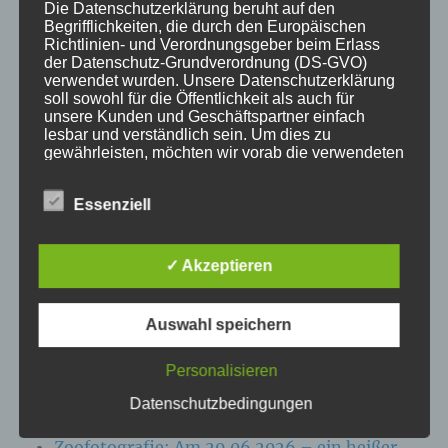
Die Datenschutzerklärung beruht auf den
Begrifflichkeiten, die durch den Europäischen
KATEGORIEN
Richtlinien- und Verordnungsgeber beim Erlass
der Datenschutz-Grundverordnung (DS-GVO)
verwendet wurden. Unsere Datenschutzerklärung
Aktuelle Fakten und Umfragen
soll sowohl für die Öffentlichkeit als auch für
Aktuelles vom MP
unsere Kunden und Geschäftspartner einfach
lesbar und verständlich sein. Um dies zu
Allgemein
gewährleisten, möchten wir vorab die verwendeten
Impulse zur persönlichen Reflexion
Begrifflichkeiten erläutern.
Naturfoto-Blog
Essenziell
Wir verwenden in dieser Datenschutzerklärung
Training und Coaching
unter anderem die folgenden Begriffe:
✓ Akzeptieren
Auswahl speichern
a) personenbezogene Daten
NEUESTE BEITRÄGE
Personalisieren
Personenbezogene Daten sind alle
Zoofotografie: Am 13.07.2026 im Wildpark
Informationen, die sich auf eine identifizierte
Datenschutzbedingungen
oder identifizierbare natürliche Person (im
Eekholt
Folgenden „betroffene Person") beziehen. Als
Zoofotografie: Am 29.06.2026 – ein heißer