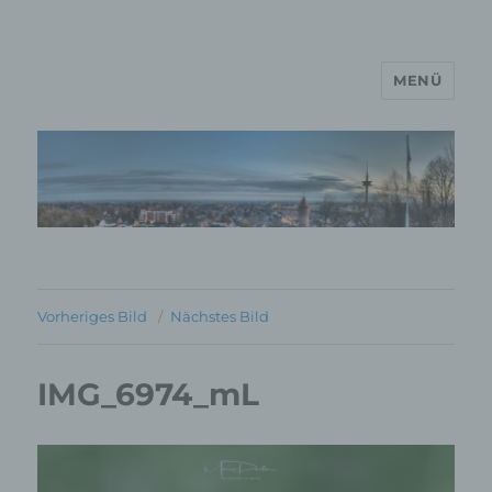
MENÜ
MP Mario Porten Beratung
Training Coaching
Impulsvorträge
Vorheriges Bild
Nächstes Bild
IMG_6974_mL