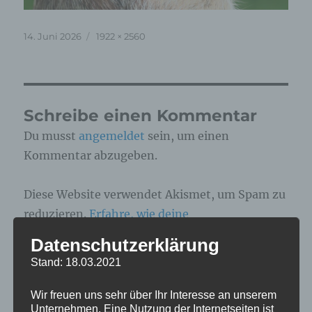
Veröffentlicht
Originalgröße
14. Juni 2026
1922 × 2560
am
Schreibe einen Kommentar
Du musst
angemeldet
sein, um einen
Kommentar abzugeben.
Diese Website verwendet Akismet, um Spam zu
reduzieren.
Erfahre, wie deine
Kommentardaten verarbeitet werden.
Datenschutzerklärung
Stand: 18.03.2021
Beitragsnavigation
Wir freuen uns sehr über Ihr Interesse an unserem
Unternehmen. Eine Nutzung der Internetseiten ist
VERÖFFENTLICHT IN