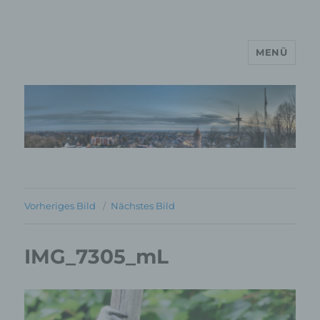
MENÜ
MP Mario Porten Beratung
Training Coaching
Impulsvorträge
Vorheriges Bild
Nächstes Bild
IMG_7305_mL