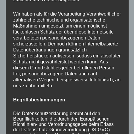
Your email:
Wir haben als für die Verarbeitung Verantwortlicher
zahlreiche technische und organisatorische
Maßnahmen umgesetzt, um einen möglichst
lückenlosen Schutz der über diese Internetseite
verarbeiteten personenbezogenen Daten
sicherzustellen. Dennoch können Internetbasierte
Datenübertragungen grundsätzlich
Sicherheitslücken aufweisen, sodass ein absoluter
Schutz nicht gewährleistet werden kann. Aus
diesem Grund steht es jeder betroffenen Person
frei, personenbezogene Daten auch auf
KATEGORIEN
alternativen Wegen, beispielsweise telefonisch, an
uns zu übermitteln.
Aktuelle Fakten und Umfragen
Begriffsbestimmungen
Aktuelles vom MP
Allgemein
Die Datenschutzerklärung beruht auf den
Impulse zur persönlichen Reflexion
Begrifflichkeiten, die durch den Europäischen
Richtlinien- und Verordnungsgeber beim Erlass
Naturfoto-Blog
der Datenschutz-Grundverordnung (DS-GVO)