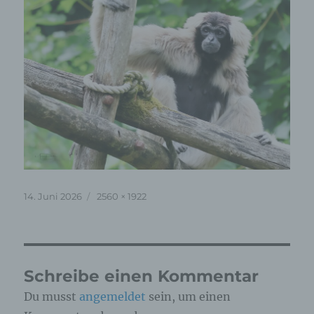
Veröffentlicht
Originalgröße
14. Juni 2026
2560 × 1922
am
Schreibe einen Kommentar
Du musst
angemeldet
sein, um einen