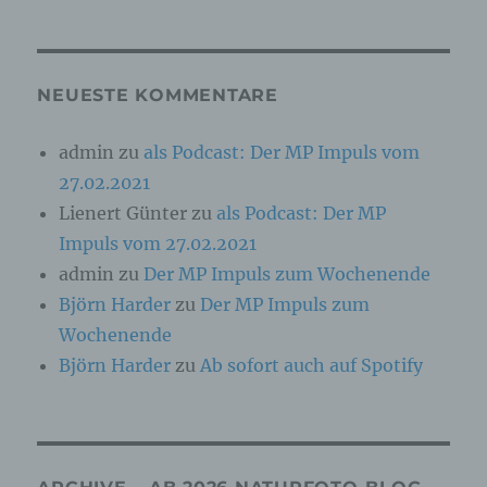
Online-Kennung oder zu einem oder mehreren
besonderen Merkmalen, die Ausdruck der
physischen, physiologischen, genetischen,
psychischen, wirtschaftlichen, kulturellen oder
sozialen Identität dieser natürlichen Person
NEUESTE KOMMENTARE
sind, identifiziert werden kann.
admin
zu
als Podcast: Der MP Impuls vom
27.02.2021
b) betroffene Person
Lienert Günter
zu
als Podcast: Der MP
Betroffene Person ist jede identifizierte oder
Impuls vom 27.02.2021
identifizierbare natürliche Person, deren
personenbezogene Daten von dem für die
admin
zu
Der MP Impuls zum Wochenende
Verarbeitung Verantwortlichen verarbeitet
Björn Harder
zu
Der MP Impuls zum
werden.
Wochenende
Björn Harder
zu
Ab sofort auch auf Spotify
c) Verarbeitung
Verarbeitung ist jeder mit oder ohne Hilfe
automatisierter Verfahren ausgeführte Vorgang
oder jede solche Vorgangsreihe im