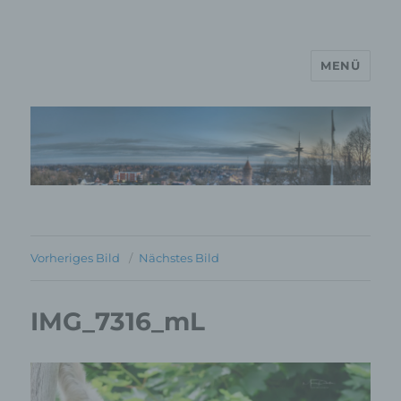
MENÜ
MP Mario Porten Beratung
Training Coaching
Impulsvorträge
Vorheriges Bild
Nächstes Bild
IMG_7316_mL