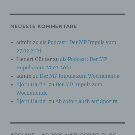
Online-Kennung oder zu einem oder mehreren
besonderen Merkmalen, die Ausdruck der
physischen, physiologischen, genetischen,
psychischen, wirtschaftlichen, kulturellen oder
sozialen Identität dieser natürlichen Person
NEUESTE KOMMENTARE
sind, identifiziert werden kann.
admin
zu
als Podcast: Der MP Impuls vom
27.02.2021
b) betroffene Person
Lienert Günter
zu
als Podcast: Der MP
Betroffene Person ist jede identifizierte oder
Impuls vom 27.02.2021
identifizierbare natürliche Person, deren
personenbezogene Daten von dem für die
admin
zu
Der MP Impuls zum Wochenende
Verarbeitung Verantwortlichen verarbeitet
Björn Harder
zu
Der MP Impuls zum
werden.
Wochenende
Björn Harder
zu
Ab sofort auch auf Spotify
c) Verarbeitung
Verarbeitung ist jeder mit oder ohne Hilfe
automatisierter Verfahren ausgeführte Vorgang
oder jede solche Vorgangsreihe im