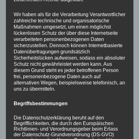
Your email:
Wir haben als für die Verarbeitung Verantwortlicher
zahlreiche technische und organisatorische
Maßnahmen umgesetzt, um einen möglichst
lückenlosen Schutz der über diese Internetseite
verarbeiteten personenbezogenen Daten
sicherzustellen. Dennoch können Internetbasierte
Datenübertragungen grundsätzlich
Sicherheitslücken aufweisen, sodass ein absoluter
Schutz nicht gewährleistet werden kann. Aus
diesem Grund steht es jeder betroffenen Person
frei, personenbezogene Daten auch auf
KATEGORIEN
alternativen Wegen, beispielsweise telefonisch, an
uns zu übermitteln.
Aktuelle Fakten und Umfragen
Begriffsbestimmungen
Aktuelles vom MP
Allgemein
Die Datenschutzerklärung beruht auf den
Impulse zur persönlichen Reflexion
Begrifflichkeiten, die durch den Europäischen
Richtlinien- und Verordnungsgeber beim Erlass
Naturfoto-Blog
der Datenschutz-Grundverordnung (DS-GVO)