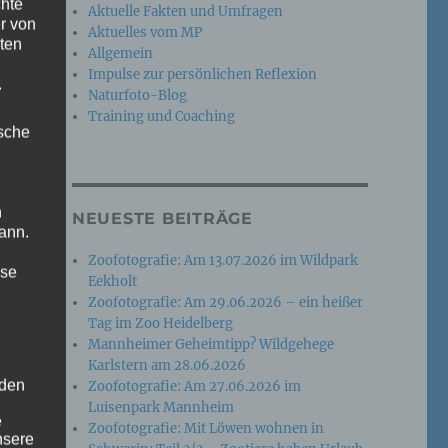
chte
Aktuelle Fakten und Umfragen
r von
Aktuelles vom MP
ten
Allgemein
Impulse zur persönlichen Reflexion
.
Naturfoto-Blog
Training und Coaching
ische
n
NEUESTE BEITRÄGE
ann.
Zoofotografie: Am 13.07.2026 im Wildpark
ise
Eekholt
Zoofotografie: Am 29.06.2026 – ein heißer
Tag im Zoo Heidelberg
Mannheimer Geheimtipp? Wildgehege
Karlstern am 28.06.2026
 den
Zoofotografie: Am 27.06.2026 im
Luisenpark Mannheim
e
Zoofotografie: Mit Löwen wohnen in
nsere