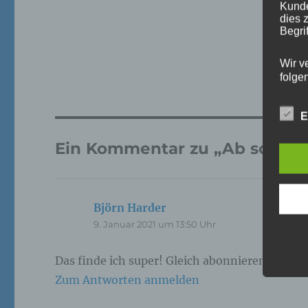
Kunde
dies 
Begrif
Wir v
folge
E
a)
Ein Kommentar zu „Ab sofort 
Pe
ide
„be
Björn Harder
sagt:
Pe
Zu
9. Januar 2021 um 13:50 Uhr
zu
me
ph
Das finde ich super! Gleich abonnieren!
ode
Zum Antworten anmelden
we