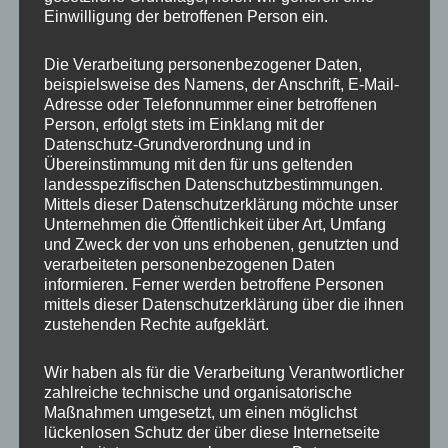
unterzuordnen. Für die Unternehmen werden
Einwilligung der betroffenen Person ein.
die ersten sehr konkreten Auswirkungen dieses
Wertewandels genau in solchen Zahlen
Die Verarbeitung personenbezogener Daten,
beispielsweise des Namens, der Anschrift, E-Mail-
sichtbar.
Adresse oder Telefonnummer einer betroffenen
Person, erfolgt stets im Einklang mit der
(die Ergebnisse wurden publiziert in
managerseminare
Datenschutz-Grundverordnung und in
1/2021)
Übereinstimmung mit den für uns geltenden
landesspezifischen Datenschutzbestimmungen.
Mittels dieser Datenschutzerklärung möchte unser
Unternehmen die Öffentlichkeit über Art, Umfang
und Zweck der von uns erhobenen, genutzten und
verarbeiteten personenbezogenen Daten
informieren. Ferner werden betroffene Personen
mittels dieser Datenschutzerklärung über die ihnen
zustehenden Rechte aufgeklärt.
Wir haben als für die Verarbeitung Verantwortlicher
zahlreiche technische und organisatorische
Maßnahmen umgesetzt, um einen möglichst
lückenlosen Schutz der über diese Internetseite