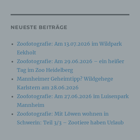
Zuverlässigkeit, Verhalten, Aufenthaltsort oder
Ortswechsel dieser natürlichen Person zu
analysieren oder vorherzusagen.
NEUESTE BEITRÄGE
f) Pseudonymisierung
Zoofotografie: Am 13.07.2026 im Wildpark
Pseudonymisierung ist die Verarbeitung
Eekholt
personenbezogener Daten in einer Weise, auf
welche die personenbezogenen Daten ohne
Zoofotografie: Am 29.06.2026 – ein heißer
Hinzuziehung zusätzlicher Informationen nicht
Tag im Zoo Heidelberg
mehr einer spezifischen betroffenen Person
zugeordnet werden können, sofern diese
Mannheimer Geheimtipp? Wildgehege
zusätzlichen Informationen gesondert
Karlstern am 28.06.2026
aufbewahrt werden und technischen und
organisatorischen Maßnahmen unterliegen, die
Zoofotografie: Am 27.06.2026 im Luisenpark
gewährleisten, dass die personenbezogenen
Mannheim
Daten nicht einer identifizierten oder
identifizierbaren natürlichen Person
Zoofotografie: Mit Löwen wohnen in
zugewiesen werden.
Schwerin: Teil 3/3 – Zootiere haben Urlaub
g) Verantwortlicher oder für die