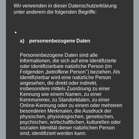
Wir verwenden in dieser Datenschutzerklärung
Beitragsnavigation
unter anderem die folgenden Begriffe:
ZURÜCK
Zitat der Woche
Vorheriger
Beitrag:
a) personenbezogene Daten
WEITER
Personenbezogene Daten sind alle
Der MP Impuls zum
Nächster
Informationen, die sich auf eine identifizierte
oder identifizierbare natürliche Person (im
Beitrag:
Wochenende
Folgenden „betroffene Person") beziehen. Als
identifizierbar wird eine natürliche Person
angesehen, die direkt oder indirekt,
insbesondere mittels Zuordnung zu einer
Kennung wie einem Namen, zu einer
Kennnummer, zu Standortdaten, zu einer
Online-Kennung oder zu einem oder mehreren
besonderen Merkmalen, die Ausdruck der
physischen, physiologischen, genetischen,
psychischen, wirtschaftlichen, kulturellen oder
sozialen Identität dieser natürlichen Person
sind, identifiziert werden kann.