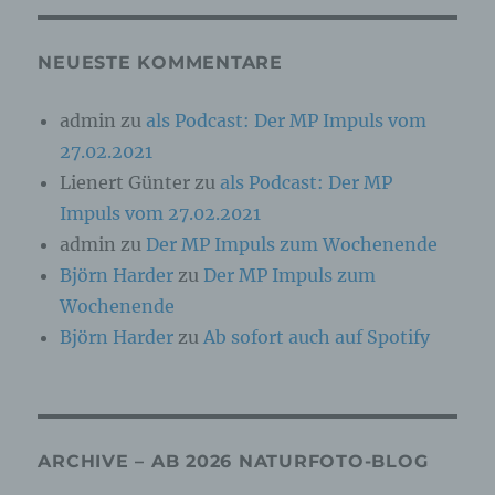
Verarbeitung Verantwortlicher
Verantwortlicher oder für die Verarbeitung
NEUESTE KOMMENTARE
Verantwortlicher ist die natürliche oder
juristische Person, Behörde, Einrichtung oder
andere Stelle, die allein oder gemeinsam mit
admin
zu
als Podcast: Der MP Impuls vom
anderen über die Zwecke und Mittel der
27.02.2021
Verarbeitung von personenbezogenen Daten
entscheidet. Sind die Zwecke und Mittel dieser
Lienert Günter
zu
als Podcast: Der MP
Verarbeitung durch das Unionsrecht oder das
Impuls vom 27.02.2021
Recht der Mitgliedstaaten vorgegeben, so kann
der Verantwortliche beziehungsweise können
admin
zu
Der MP Impuls zum Wochenende
die bestimmten Kriterien seiner Benennung
Björn Harder
zu
Der MP Impuls zum
nach dem Unionsrecht oder dem Recht der
Mitgliedstaaten vorgesehen werden.
Wochenende
Björn Harder
zu
Ab sofort auch auf Spotify
h) Auftragsverarbeiter
Auftragsverarbeiter ist eine natürliche oder
juristische Person, Behörde, Einrichtung oder
andere Stelle, die personenbezogene Daten im
ARCHIVE – AB 2026 NATURFOTO-BLOG
Auftrag des Verantwortlichen verarbeitet.