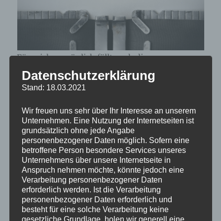
Für mich persönlich fällt auch die
„Investitionsbereitschaft“ der Führungskräfte
Datenschutzerklärung
sehr niedrig aus: Nur 25% der Befragten wären
Stand: 18.03.2021
für ihren Traumjob bereit, in ihre Aus- und
Wir freuen uns sehr über Ihr Interesse an unserem
Weiterbildung zu investieren. Gar nur 12%
Unternehmen. Eine Nutzung der Internetseiten ist
würden auch einen Ortwechsel in Kauf
grundsätzlich ohne jede Angabe
nehmen.
personenbezogener Daten möglich. Sofern eine
betroffene Person besondere Services unseres
Unternehmens über unsere Internetseite in
Es wird viel über den Wertewandel junger
Anspruch nehmen möchte, könnte jedoch eine
Verarbeitung personenbezogener Daten
Generationen, insb. der Generation Z
erforderlich werden. Ist die Verarbeitung
diskutiert, die nicht mehr bereit ist, dem
personenbezogener Daten erforderlich und
beruflichen Fortkommen alles andere
besteht für eine solche Verarbeitung keine
gesetzliche Grundlage, holen wir generell eine