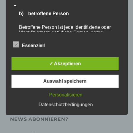
b) betroffene Person
Betroffene Person ist jede identifizierte oder
identifizierbare natürliche Person, deren
personenbezogene Daten von dem für die
Verarbeitung Verantwortlichen verarbeitet
Essenziell
werden.
MP Mario Porten
Beratung
✓ Akzeptieren
Training
c) Verarbeitung
Coaching
Verarbeitung ist jeder mit oder ohne Hilfe
Auswahl speichern
Impulsvorträge
automatisierter Verfahren ausgeführte Vorgang
oder jede solche Vorgangsreihe im
Personalisieren
Zusammenhang mit personenbezogenen Daten
wie das Erheben, das Erfassen, die
Datenschutzbedingungen
Organisation, das Ordnen, die Speicherung, die
Anpassung oder Veränderung, das Auslesen,
das Abfragen, die Verwendung, die Offenlegung
NEWS ABONNIEREN?
durch Übermittlung, Verbreitung oder eine
andere Form der Bereitstellung, den Abgleich