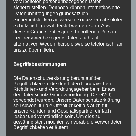
verarbeiteten personenbezogenen Daten
sicherzustellen. Dennoch können Internetbasierte
Autor
Veröffentlicht
Kategorien
admin
19. Januar 2021
Aktuelle Fakten und
Datenübertragungen grundsätzlich
am
Schlagwörter
Umfragen
arbeitgeberattraktivität
,
Sicherheitslücken aufweisen, sodass ein absoluter
Arbeitgeberidentifikation
,
Führung
,
Führungskräfte
,
Schutz nicht gewährleistet werden kann. Aus
Motivation
,
New Work
,
Wechseklbereitschaft
diesem Grund steht es jeder betroffenen Person
frei, personenbezogene Daten auch auf
alternativen Wegen, beispielsweise telefonisch, an
uns zu übermitteln.
Schreibe einen Kommentar
Begriffsbestimmungen
Du musst
angemeldet
sein, um einen
Die Datenschutzerklärung beruht auf den
Kommentar abzugeben.
Begrifflichkeiten, die durch den Europäischen
Richtlinien- und Verordnungsgeber beim Erlass
der Datenschutz-Grundverordnung (DS-GVO)
Diese Website verwendet Akismet, um Spam zu
verwendet wurden. Unsere Datenschutzerklärung
soll sowohl für die Öffentlichkeit als auch für
reduzieren.
Erfahre, wie deine
unsere Kunden und Geschäftspartner einfach
Kommentardaten verarbeitet werden.
lesbar und verständlich sein. Um dies zu
gewährleisten, möchten wir vorab die verwendeten
Begrifflichkeiten erläutern.