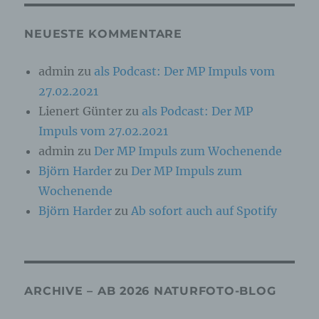
Verarbeitung Verantwortlicher
NEUESTE KOMMENTARE
Verantwortlicher oder für die Verarbeitung
Verantwortlicher ist die natürliche oder
juristische Person, Behörde, Einrichtung oder
admin
zu
als Podcast: Der MP Impuls vom
andere Stelle, die allein oder gemeinsam mit
anderen über die Zwecke und Mittel der
27.02.2021
Verarbeitung von personenbezogenen Daten
Lienert Günter
zu
als Podcast: Der MP
entscheidet. Sind die Zwecke und Mittel dieser
Verarbeitung durch das Unionsrecht oder das
Impuls vom 27.02.2021
Recht der Mitgliedstaaten vorgegeben, so kann
admin
zu
Der MP Impuls zum Wochenende
der Verantwortliche beziehungsweise können
die bestimmten Kriterien seiner Benennung
Björn Harder
zu
Der MP Impuls zum
nach dem Unionsrecht oder dem Recht der
Mitgliedstaaten vorgesehen werden.
Wochenende
Björn Harder
zu
Ab sofort auch auf Spotify
h) Auftragsverarbeiter
Auftragsverarbeiter ist eine natürliche oder
juristische Person, Behörde, Einrichtung oder
ARCHIVE – AB 2026 NATURFOTO-BLOG
andere Stelle, die personenbezogene Daten im
Auftrag des Verantwortlichen verarbeitet.