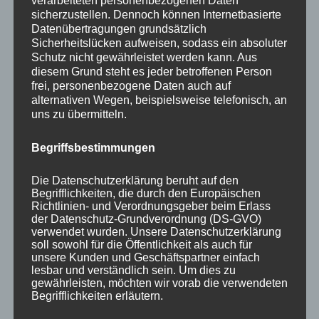
verarbeiteten personenbezogenen Daten
Kräfte einsetzen, sich Ziele setzen, Erfolge
sicherzustellen. Dennoch können Internetbasierte
Datenübertragungen grundsätzlich
haben, neue Menschen kennenlernen und und
Sicherheitslücken aufweisen, sodass ein absoluter
und… .
Schutz nicht gewährleistet werden kann. Aus
diesem Grund steht es jeder betroffenen Person
frei, personenbezogene Daten auch auf
Willkommen im Hier und Jetzt – merken Sie
alternativen Wegen, beispielsweise telefonisch, an
wie kraftvoll sich das anfühlt?!
uns zu übermitteln.
Begriffsbestimmungen
Ein schönes Wochenende!
Die Datenschutzerklärung beruht auf den
Wir freuen uns auf Sie!
Begrifflichkeiten, die durch den Europäischen
Richtlinien- und Verordnungsgeber beim Erlass
der Datenschutz-Grundverordnung (DS-GVO)
verwendet wurden. Unsere Datenschutzerklärung
www.marioporten.de
soll sowohl für die Öffentlichkeit als auch für
unsere Kunden und Geschäftspartner einfach
lesbar und verständlich sein. Um dies zu
gewährleisten, möchten wir vorab die verwendeten
Begrifflichkeiten erläutern.