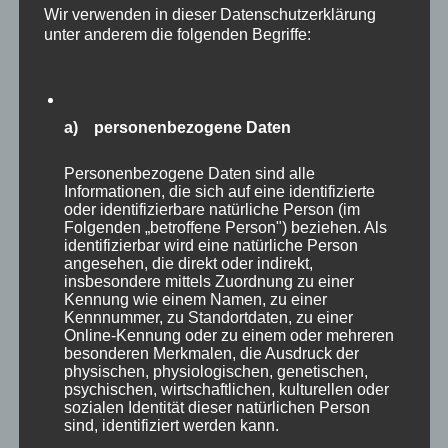
Wir verwenden in dieser Datenschutzerklärung
unter anderem die folgenden Begriffe:
a) personenbezogene Daten
Personenbezogene Daten sind alle
Informationen, die sich auf eine identifizierte
oder identifizierbare natürliche Person (im
Autor
Veröffentlicht
Kategorien
admin
22. Februar 2020
Impulse zur
Folgenden „betroffene Person") beziehen. Als
am
Schlagwörter
persönlichen Reflexion
Selbstbestimmt leben
,
Zukunft
identifizierbar wird eine natürliche Person
zu
erfolgreich gestalten
Schreibe einen Kommentar
angesehen, die direkt oder indirekt,
Der
insbesondere mittels Zuordnung zu einer
MP
Kennung wie einem Namen, zu einer
Kennnummer, zu Standortdaten, zu einer
Impuls
Online-Kennung oder zu einem oder mehreren
zum
besonderen Merkmalen, die Ausdruck der
Wochenen
physischen, physiologischen, genetischen,
psychischen, wirtschaftlichen, kulturellen oder
sozialen Identität dieser natürlichen Person
sind, identifiziert werden kann.