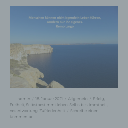
Autor
Veröffentlicht
Kategorien
Schlagwörter
admin
18. Januar 2021
Allgemein
Erfolg
,
am
Freiheit
,
Selbstbestimmt leben
,
Selbstbestimmtheit
,
Verantwortung
,
Zufriedenheit
Schreibe einen
zu
Kommentar
Zitat