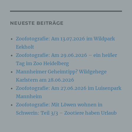
Zuverlässigkeit, Verhalten, Aufenthaltsort oder
Ortswechsel dieser natürlichen Person zu
analysieren oder vorherzusagen.
NEUESTE BEITRÄGE
f) Pseudonymisierung
Zoofotografie: Am 13.07.2026 im Wildpark
Pseudonymisierung ist die Verarbeitung
Eekholt
personenbezogener Daten in einer Weise, auf
Zoofotografie: Am 29.06.2026 – ein heißer
welche die personenbezogenen Daten ohne
Hinzuziehung zusätzlicher Informationen nicht
Tag im Zoo Heidelberg
mehr einer spezifischen betroffenen Person
Mannheimer Geheimtipp? Wildgehege
zugeordnet werden können, sofern diese
zusätzlichen Informationen gesondert
Karlstern am 28.06.2026
aufbewahrt werden und technischen und
organisatorischen Maßnahmen unterliegen, die
Zoofotografie: Am 27.06.2026 im Luisenpark
gewährleisten, dass die personenbezogenen
Mannheim
Daten nicht einer identifizierten oder
identifizierbaren natürlichen Person
Zoofotografie: Mit Löwen wohnen in
zugewiesen werden.
Schwerin: Teil 3/3 – Zootiere haben Urlaub
g) Verantwortlicher oder für die