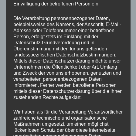
Einwilligung der betroffenen Person ein.
Menschen, die immer in der Vergangenheit
leben, können wahre Energieräuber sein.
Die Verarbeitung personenbezogener Daten,
Gedanken, die stets nur um die Vergangenheit
beispielsweise des Namens, der Anschrift, E-Mail-
Adresse oder Telefonnummer einer betroffenen
kreisen auch. Und damit meine ich nicht, dass
Person, erfolgt stets im Einklang mit der
wir nicht zurück schauen sollen, um aus der
Datenschutz-Grundverordnung und in
Vergangenheit zu lernen. Aber dort zu
Übereinstimmung mit den für uns geltenden
landesspezifischen Datenschutzbestimmungen.
verweilen und immer weitere Kreise zu ziehen,
Mittels dieser Datenschutzerklärung möchte unser
hilft nicht weiter.
Unternehmen die Öffentlichkeit über Art, Umfang
und Zweck der von uns erhobenen, genutzten und
verarbeiteten personenbezogenen Daten
Gestalten können wir nur die Gegenwart –
informieren. Ferner werden betroffene Personen
planen können wir auch die Zukunft (aber
mittels dieser Datenschutzerklärung über die ihnen
zustehenden Rechte aufgeklärt.
Vorsicht, zu viel Planung ist auch nicht gut).
Ich lade Sie daher ein, sich auf die Gegenwart
Wir haben als für die Verarbeitung Verantwortlicher
zu fokussieren und Ihre Zukunft in den Blick zu
zahlreiche technische und organisatorische
Maßnahmen umgesetzt, um einen möglichst
nehmen. Hier und heute können Sie gestalten,
lückenlosen Schutz der über diese Internetseite
können Ihre Kompetenzen entfalten, Ihre