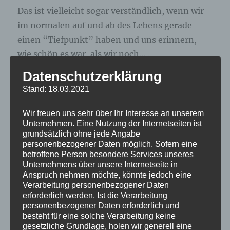
Das ist vielleicht sogar verständlich, wenn wir
im normalen auf und ab des Lebens gerade
einen “Tiefpunkt” haben und uns erinnern,
wie schön es war, als wir noch… .
Datenschutzerklärung
Selten ist das jedoch ein Gedanke, der uns
Stand: 18.03.2021
voran bringt, denn die Vergangenheit ist vorbei
und wir können sie nicht mehr verändern. Ihr
Wir freuen uns sehr über Ihr Interesse an unserem
Unternehmen. Eine Nutzung der Internetseiten ist
nachzuhängen zieht uns i.d.R. nur runter. Das
grundsätzlich ohne jede Angabe
gilt auch für den Umgang mit Menschen, die
personenbezogener Daten möglich. Sofern eine
stets in der Vergangenheit leben – “früher”,
betroffene Person besondere Services unseres
Unternehmens über unsere Internetseite in
“damals”, “als wir noch”, “weisst Du noch”…
Anspruch nehmen möchte, könnte jedoch eine
– ich weiss nicht, wie es Ihnen geht, meine
Verarbeitung personenbezogener Daten
erforderlich werden. Ist die Verarbeitung
Energie versiegt schon, ohne dass ich die Sätze
personenbezogener Daten erforderlich und
zu Ende schreibe.
besteht für eine solche Verarbeitung keine
gesetzliche Grundlage, holen wir generell eine