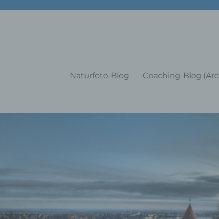
g Training Coaching Impulsvo
Naturfoto-Blog
Coaching-Blog (Arc