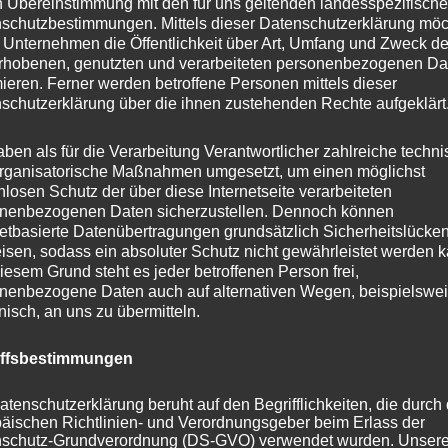
n Übereinstimmung mit den für uns geltenden landesspezifisch
schutzbestimmungen. Mittels dieser Datenschutzerklärung mö
t man sich immer wieder anderen Menschen zur
 Unternehmen die Öffentlichkeit über Art, Umfang und Zweck de
atgeber, als Reflexionsschild, als Sparringspartner, als
rhobenen, genutzten und verarbeiteten personenbezogenen Da
it und vieles mehr. Man hört zu, fokussiert seine
mieren. Ferner werden betroffene Personen mittels dieser
schutzerklärung über die ihnen zustehenden Rechte aufgeklärt
und taucht ein in die Welt des oder der anderen. Das ge
ich selbst zurückstellt und in der Summe aller Gründe i
aben als für die Verarbeitung Verantwortlicher zahlreiche techn
hte genau dies nicht mehr.
rganisatorische Maßnahmen umgesetzt, um einen möglichst
nlosen Schutz der über diese Internetseite verarbeiteten
nenbezogenen Daten sicherzustellen. Dennoch können
 Erkenntnis gereift und gefestigt ist, dann kann
netbasierte Datenübertragungen grundsätzlich Sicherheitslücke
cht einfach weitermachen wie bisher. Es ist Zeit für neue,
isen, sodass ein absoluter Schutz nicht gewährleistet werden k
iesem Grund steht es jeder betroffenen Person frei,
e. Wege zurück zu mir. Now I go my way!
nenbezogene Daten auch auf alternativen Wegen, beispielswe
onisch, an uns zu übermitteln.
h bei allen Kundinnen und Kunden, Kolleginnen und
iffsbestimmungen
len sonstigen Wegbegleitern für die Zusammenarbeit un
 den letzten 16 Jahren. Ihnen allen wünsche ich von
atenschutzerklärung beruht auf den Begrifflichkeiten, die durch
este, viel Zufriedenheit und Erfolg und allen voran eine
äischen Richtlinien- und Verordnungsgeber beim Erlass der
schutz-Grundverordnung (DS-GVO) verwendet wurden. Unser
it.