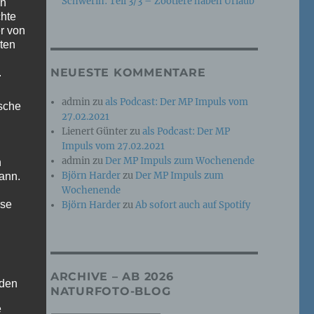
Schwerin: Teil 3/3 – Zootiere haben Urlaub
en
chte
r von
ten
NEUESTE KOMMENTARE
.
ht
m
admin
zu
als Podcast: Der MP Impuls vom
ische
27.02.2021
Lienert Günter
zu
als Podcast: Der MP
Impuls vom 27.02.2021
admin
zu
Der MP Impuls zum Wochenende
n
Björn Harder
zu
Der MP Impuls zum
ann.
Wochenende
ise
Björn Harder
zu
Ab sofort auch auf Spotify
d
ARCHIVE – AB 2026
 den
NATURFOTO-BLOG
e