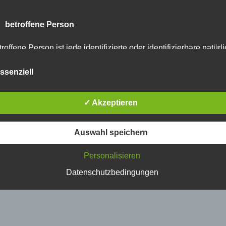
 betroffene Person
roffene Person ist jede identifizierte oder identifizierbare natürl
rson, deren personenbezogene Daten von dem für die Verarbei
rantwortlichen verarbeitet werden.
ssenziell
 Verarbeitung
✓ Akzeptieren
arbeitung ist jeder mit oder ohne Hilfe automatisierter Verfahre
sgeführte Vorgang oder jede solche Vorgangsreihe im
Auswahl speichern
sammenhang mit personenbezogenen Daten wie das Erheben,
fassen, die Organisation, das Ordnen, die Speicherung, die
Personalisieren
passung oder Veränderung, das Auslesen, das Abfragen, die
rwendung, die Offenlegung durch Übermittlung, Verbreitung ode
Datenschutzbedingungen
ne andere Form der Bereitstellung, den Abgleich oder die
rknüpfung, die Einschränkung, das Löschen oder die Vernichtu
 Einschränkung der Verarbeitung