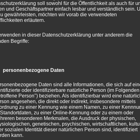
schutzerklärung soll sowohl für die Öffentlichkeit als auch für u
n und Geschäftspartner einfach lesbar und verständlich sein.
zu gewährleisten, möchten wir vorab die verwendeten
bt bestehen, so dass Sie meine Selbstreflexionsimpulse
flichkeiten erläutern.
esen können, wenn sie dies möchten. Neue Beiträge
ehr. Auch meine Bücherseite bleibt online.
erwenden in dieser Datenschutzerklärung unter anderem die
nden Begriffe:
der andere meinen neuen Weg begleiten möchte:
 auf dieser Seite einen neuen Blog geben, auf dem Sie
ivitäten als Tier- und Naturfotograf verfolgen können.
 personenbezogene Daten
 hat, ist auf meinem neuen Blog natürlich sehr herzlich
rsonenbezogene Daten sind alle Informationen, die sich auf ein
nso können Sie mich gerne auf Facebook oder Instagr
ntifizierte oder identifizierbare natürliche Person (im Folgenden
 beruflichen Netzwerke werde ich zum Jahresende
troffene Person") beziehen. Als identifizierbar wird eine natürli
rson angesehen, die direkt oder indirekt, insbesondere mittels
ordnung zu einer Kennung wie einem Namen, zu einer Kennn
 Standortdaten, zu einer Online-Kennung oder zu einem oder
hreren besonderen Merkmalen, die Ausdruck der physischen,
ou! Alles Gute für Sie alle!
ysiologischen, genetischen, psychischen, wirtschaftlichen, kultu
r sozialen Identität dieser natürlichen Person sind, identifiziert
rden kann.
n