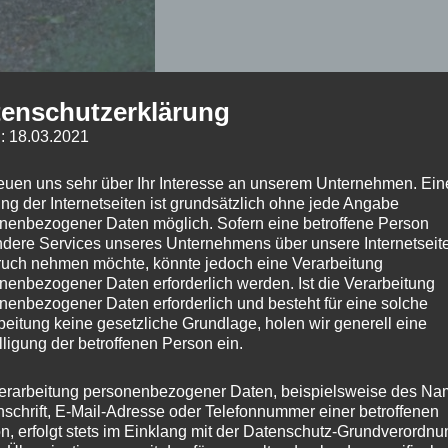
enschutzerklärung
: 18.03.2021
reuen uns sehr über Ihr Interesse an unserem Unternehmen. Ein
ng der Internetseiten ist grundsätzlich ohne jede Angabe
nenbezogener Daten möglich. Sofern eine betroffene Person
dere Services unseres Unternehmens über unsere Internetseite
es immer Zeit “Auf Wiedersehen” zu sagen und für mich
uch nehmen möchte, könnte jedoch eine Verarbeitung
eit. Mit diesem letzten Beitrag schließe ich diesen Blog,
nenbezogener Daten erforderlich werden. Ist die Verarbeitung
nenbezogener Daten erforderlich und besteht für eine solche
P Mario Porten Beratung Training Coaching Impulsvorträge
beitung keine gesetzliche Grundlage, holen wir generell eine
hresende 2025 ihre Türen.
lligung der betroffenen Person ein.
ründe, die mich bewogen haben, mein Arbeitsleben nach
erarbeitung personenbezogener Daten, beispielsweise des Na
nschrift, E-Mail-Adresse oder Telefonnummer einer betroffenen
u beenden. Im Detail möchte ich Ihnen diese ersparen.
n, erfolgt stets im Einklang mit der Datenschutz-Grundverordnu