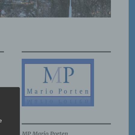
e
MP Mario Porten