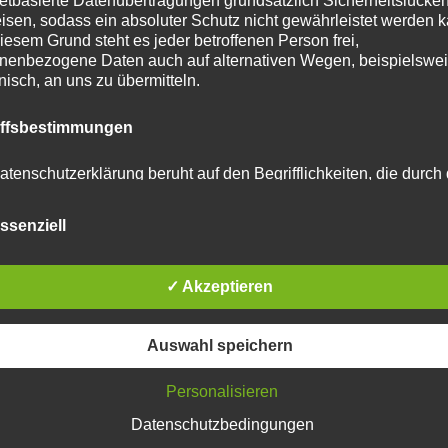
netbasierte Datenübertragungen grundsätzlich Sicherheitslücke
isen, sodass ein absoluter Schutz nicht gewährleistet werden k
iesem Grund steht es jeder betroffenen Person frei,
nenbezogene Daten auch auf alternativen Wegen, beispielswe
onisch, an uns zu übermitteln.
iffsbestimmungen
atenschutzerklärung beruht auf den Begrifflichkeiten, die durch
äischen Richtlinien- und Verordnungsgeber beim Erlass der
schutz-Grundverordnung (DS-GVO) verwendet wurden. Unser
ssenziell
schutzerklärung soll sowohl für die Öffentlichkeit als auch für u
n und Geschäftspartner einfach lesbar und verständlich sein.
zu gewährleisten, möchten wir vorab die verwendeten
flichkeiten erläutern.
✓ Akzeptieren
erwenden in dieser Datenschutzerklärung unter anderem die
Auswahl speichern
nden Begriffe:
Personalisieren
Datenschutzbedingungen
 personenbezogene Daten