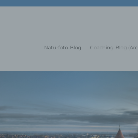
g Training Coaching Impulsvo
Naturfoto-Blog
Coaching-Blog (Arc