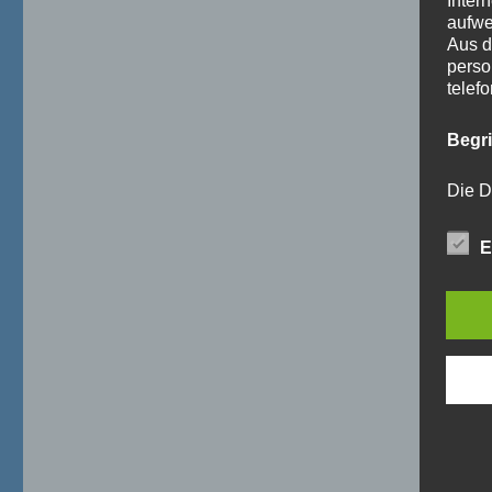
Inter
aufwe
Aus d
perso
telef
Begr
Die D
Europ
Daten
E
Daten
Kunde
dies 
Begrif
Wir v
folge
a)