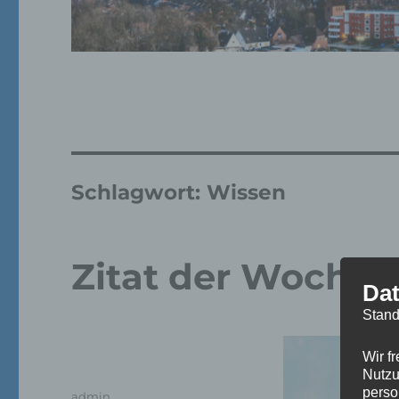
Schlagwort:
Wissen
Zitat der Woche
Dat
Stand
Wir f
Nutzu
perso
Autor
admin