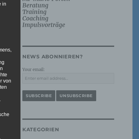
 in
Beratung
Training
Coaching
Impulsvorträge
mens,
NEWS ABONNIEREN?
ng
en
Your email:
chte
r von
ten
.
ische
KATEGORIEN