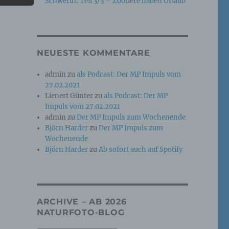
Schwerin: Teil 3/3 – Zootiere haben Urlaub
e
che
NEUESTE KOMMENTARE
ummer,
admin
zu
als Podcast: Der MP Impuls vom
rellen
27.02.2021
Lienert Günter
zu
als Podcast: Der MP
Impuls vom 27.02.2021
admin
zu
Der MP Impuls zum Wochenende
Björn Harder
zu
Der MP Impuls zum
Wochenende
Björn Harder
zu
Ab sofort auch auf Spotify
iche
tung
ARCHIVE – AB 2026
NATURFOTO-BLOG