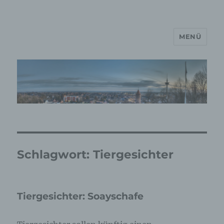
MENÜ
MP Mario Porten Beratung
Training Coaching
Impulsvorträge
Schlagwort:
Tiergesichter
Tiergesichter: Soayschafe