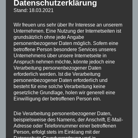
Datenschutzerklärung
#kleinearchewahlstedt
Stand: 18.03.2021
#wahlstedt
#nature_lovers
Wir freuen uns sehr über Ihr Interesse an unserem
#naturephotos
Unternehmen. Eine Nutzung der Internetseiten ist
#naturephotograpy
grundsätzlich ohne jede Angabe
personenbezogener Daten möglich. Sofern eine
#naturephotographer
betroffene Person besondere Services unseres
Unternehmens über unsere Internetseite in
Anspruch nehmen möchte, könnte jedoch eine
Verarbeitung personenbezogener Daten
erforderlich werden. Ist die Verarbeitung
personenbezogener Daten erforderlich und
besteht für eine solche Verarbeitung keine
gesetzliche Grundlage, holen wir generell eine
Autor
Veröffentlicht
Format
Kategorien
adminmp
10. Januar 2026
Galerie
Naturfoto-
Einwilligung der betroffenen Person ein.
am
Schlagwörter
Blog
Kleine Arche Wahlstedt
,
Natur
,
Schönheit
,
Tierfotograf
,
Tierfotografie
,
Tiergesichter
Schreibe einen
zu
Die Verarbeitung personenbezogener Daten,
Kommentar
beispielsweise des Namens, der Anschrift, E-Mail-
Tiergesichter:
Adresse oder Telefonnummer einer betroffenen
Soayschafe
Person, erfolgt stets im Einklang mit der