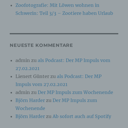
Verarbeitung Verantwortlichen verarbeitet
Zoofotografie: Mit Löwen wohnen in
werden.
Schwerin: Teil 3/3 – Zootiere haben Urlaub
c) Verarbeitung
Verarbeitung ist jeder mit oder ohne Hilfe
automatisierter Verfahren ausgeführte Vorgang
NEUESTE KOMMENTARE
oder jede solche Vorgangsreihe im
Zusammenhang mit personenbezogenen Daten
wie das Erheben, das Erfassen, die
admin
zu
als Podcast: Der MP Impuls vom
Organisation, das Ordnen, die Speicherung, die
Anpassung oder Veränderung, das Auslesen,
27.02.2021
das Abfragen, die Verwendung, die Offenlegung
Lienert Günter
zu
als Podcast: Der MP
durch Übermittlung, Verbreitung oder eine
andere Form der Bereitstellung, den Abgleich
Impuls vom 27.02.2021
oder die Verknüpfung, die Einschränkung, das
admin
zu
Der MP Impuls zum Wochenende
Löschen oder die Vernichtung.
Björn Harder
zu
Der MP Impuls zum
Wochenende
d) Einschränkung der Verarbeitung
Björn Harder
zu
Ab sofort auch auf Spotify
Einschränkung der Verarbeitung ist die