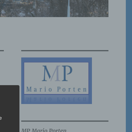
e
MP Mario Porten