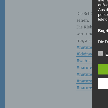
Inter
aufwe
Aus d
Die Schönheit der
perso
telef
sehen.
Die Kleine Arch
Begr
wert und viellei
frei, also verge
Die D
Europ
#nature
Daten
#kleinearchewa
E
Daten
Kunde
#wahlstedt
dies 
#nature_lovers
Begrif
#naturephotos
Wir v
#naturephotogr
folge
#naturephotogr
a)