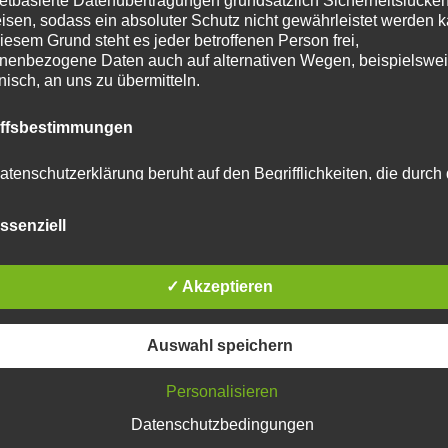
netbasierte Datenübertragungen grundsätzlich Sicherheitslücke
isen, sodass ein absoluter Schutz nicht gewährleistet werden k
iesem Grund steht es jeder betroffenen Person frei,
 Natur ist überall, wir haben oft nur verlernt sie zu
nenbezogene Daten auch auf alternativen Wegen, beispielswe
onisch, an uns zu übermitteln.
e in Wahlstedt ist gerade mit Kindern immer einen Besuc
iffsbestimmungen
cht habt ihr ja am Wochenende Zeit dafür. Der Eintritt ist
sst die Spendenbox nicht.
atenschutzerklärung beruht auf den Begrifflichkeiten, die durch
äischen Richtlinien- und Verordnungsgeber beim Erlass der
schutz-Grundverordnung (DS-GVO) verwendet wurden. Unser
hlstedt
ssenziell
schutzerklärung soll sowohl für die Öffentlichkeit als auch für u
n und Geschäftspartner einfach lesbar und verständlich sein.
zu gewährleisten, möchten wir vorab die verwendeten
flichkeiten erläutern.
✓ Akzeptieren
erwenden in dieser Datenschutzerklärung unter anderem die
apy
Auswahl speichern
nden Begriffe:
apher
Personalisieren
Datenschutzbedingungen
 personenbezogene Daten