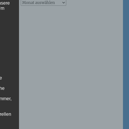
Archive
nsere
 Um
–
ab
2026
Naturfoto-
Blog
r
e:
e
che
ummer,
rellen