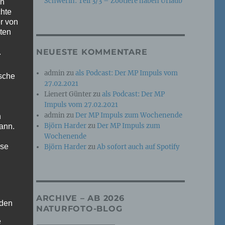
Schwerin: Teil 3/3 – Zootiere haben Urlaub
en
chte
r von
ten
NEUESTE KOMMENTARE
.
a,
admin
zu
als Podcast: Der MP Impuls vom
ische
27.02.2021
Lienert Günter
zu
als Podcast: Der MP
Impuls vom 27.02.2021
admin
zu
Der MP Impuls zum Wochenende
n
Björn Harder
zu
Der MP Impuls zum
ann.
Wochenende
ise
Björn Harder
zu
Ab sofort auch auf Spotify
ARCHIVE – AB 2026
 den
NATURFOTO-BLOG
e