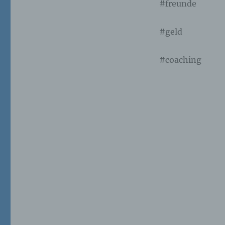
#freunde
Ei
pe
#geld
ei
#coaching
e)
Pro
pe
pe
pe
be
wir
Zu
na
f)
Ps
ei
Hi