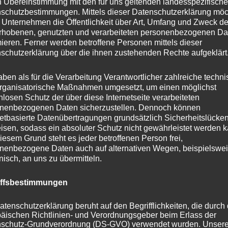
n Übereinstimmung mit den für uns geltenden landesspezifisch
schutzbestimmungen. Mittels dieser Datenschutzerklärung mö
r Beziehungen
 Unternehmen die Öffentlichkeit über Art, Umfang und Zweck de
Blatt Papier und notiere die Menschen, die dir wichtig
rhobenen, genutzten und verarbeiteten personenbezogenen Da
mieren. Ferner werden betroffene Personen mittels dieser
schutzerklärung über die ihnen zustehenden Rechte aufgeklärt
enigen, bei denen du spürst: Sie wären auch dann noch d
ts zu geben hätte außer meiner Zeit.
aben als für die Verarbeitung Verantwortlicher zahlreiche techn
rganisatorische Maßnahmen umgesetzt, um einen möglichst
er steht auf dieser Liste – und warum?
nlosen Schutz der über diese Internetseite verarbeiteten
er dem Geben prüfen
nenbezogenen Daten sicherzustellen. Dennoch können
 wann du zuletzt etwas für einen Freund oder eine
netbasierte Datenübertragungen grundsätzlich Sicherheitslücke
isen, sodass ein absoluter Schutz nicht gewährleistet werden k
n hast.
iesem Grund steht es jeder betroffenen Person frei,
schenk, ein Gefallen, eine Einladung?
nenbezogene Daten auch auf alternativen Wegen, beispielswe
onisch, an uns zu übermitteln.
rlich: Habe ich es getan, um Freude zu schenken – oder
ng oder Nähe „zu sichern“?
iffsbestimmungen
 Gegenseitigkeit prüfen
 an eine schwierige Phase in deinem Leben. Wer war da –
atenschutzerklärung beruht auf den Begrifflichkeiten, die durch
äischen Richtlinien- und Verordnungsgeber beim Erlass der
n, was er oder sie davon hat?
schutz-Grundverordnung (DS-GVO) verwendet wurden. Unser