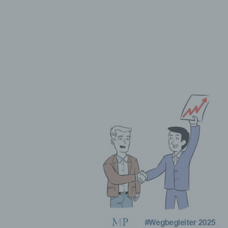
nschränkung der Verarbeitung ist die Markierung gespeicherter
rsonenbezogener Daten mit dem Ziel, ihre künftige Verarbeitun
nzuschränken.
 Profiling
filing ist jede Art der automatisierten Verarbeitung
rsonenbezogener Daten, die darin besteht, dass diese
rsonenbezogenen Daten verwendet werden, um bestimmte
rsönliche Aspekte, die sich auf eine natürliche Person beziehen
werten, insbesondere, um Aspekte bezüglich Arbeitsleistung,
tschaftlicher Lage, Gesundheit, persönlicher Vorlieben, Interess
verlässigkeit, Verhalten, Aufenthaltsort oder Ortswechsel dieser
türlichen Person zu analysieren oder vorherzusagen.
 Pseudonymisierung
eudonymisierung ist die Verarbeitung personenbezogener Date
ner Weise, auf welche die personenbezogenen Daten ohne
nzuziehung zusätzlicher Informationen nicht mehr einer spezifi