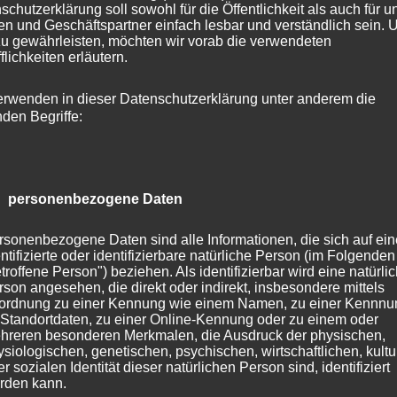
h umgekehrt vor Augen: Für wen warst du in einer
schutzerklärung soll sowohl für die Öffentlichkeit als auch für u
n und Geschäftspartner einfach lesbar und verständlich sein.
uation da?
zu gewährleisten, möchten wir vorab die verwendeten
wusst pflegen
flichkeiten erläutern.
 kommenden Woche mindestens ein Gespräch oder
erwenden in dieser Datenschutzerklärung unter anderem die
em es nichts Materielles gibt – nur Zeit, Zuhören, echtes
nden Begriffe:
h diese Qualität der Begegnung anfühlt und was sie in di
 personenbezogene Daten
pass für die Zukunft
i neuen oder bestehenden Kontakten regelmäßig die Frag
rsonenbezogene Daten sind alle Informationen, die sich auf ein
Verbindung auch dann halten, wenn es nichts zu holen
ntifizierte oder identifizierbare natürliche Person (im Folgenden
troffene Person") beziehen. Als identifizierbar wird eine natürli
rson angesehen, die direkt oder indirekt, insbesondere mittels
age nicht trennen, sondern klarer machen, wo du deine
ordnung zu einer Kennung wie einem Namen, zu einer Kennn
 Standortdaten, zu einer Online-Kennung oder zu einem oder
tieren möchtest.
hreren besonderen Merkmalen, die Ausdruck der physischen,
ysiologischen, genetischen, psychischen, wirtschaftlichen, kultu
r sozialen Identität dieser natürlichen Person sind, identifiziert
einer Beziehung liegt nicht darin, was wir investieren
rden kann.