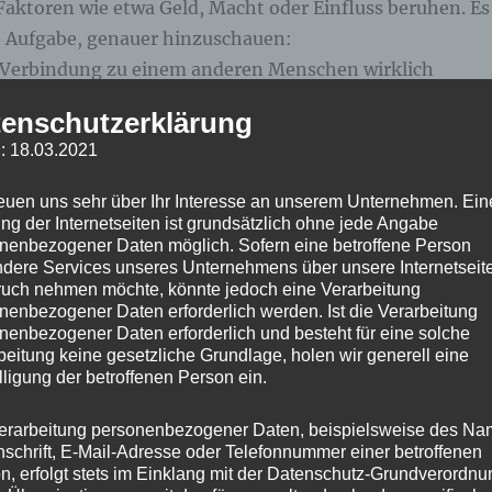
Faktoren wie etwa Geld, Macht oder Einfluss beruhen. Es
ie Aufgabe, genauer hinzuschauen:
 Verbindung zu einem anderen Menschen wirklich
 ist eigentlich nur Freund deiner aktuellen Visitenkarte?
enschutzerklärung
: 18.03.2021
 erleichtern: Es schafft Anlässe, Begegnungen und
 es birgt auch die Gefahr, dass Nähe mit Abhängigkeit
reuen uns sehr über Ihr Interesse an unserem Unternehmen. Ein
. Wenn jemand bei uns bleibt, solange wir geben, stellt
ng der Internetseiten ist grundsätzlich ohne jede Angabe
nenbezogener Daten möglich. Sofern eine betroffene Person
Ist das echte Verbundenheit – oder ein Tauschgeschäft?
dere Services unseres Unternehmens über unsere Internetseite
uch nehmen möchte, könnte jedoch eine Verarbeitung
nenbezogener Daten erforderlich werden. Ist die Verarbeitung
ft wächst nicht aus materiellen Vorteilen, sondern aus
nenbezogener Daten erforderlich und besteht für eine solche
ität und gegenseitiger Wertschätzung. Sie zeigt sich
beitung keine gesetzliche Grundlage, holen wir generell eine
omenten, in denen es nichts zu gewinnen gibt – außer d
lligung der betroffenen Person ein.
 allein zu sein.
erarbeitung personenbezogener Daten, beispielsweise des Na
nschrift, E-Mail-Adresse oder Telefonnummer einer betroffenen
 praktische Schritte zur Selbstreflexion:
n, erfolgt stets im Einklang mit der Datenschutz-Grundverordnu