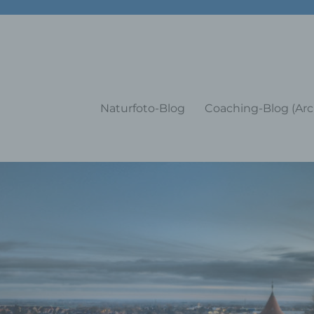
g Training Coaching Impulsvo
Naturfoto-Blog
Coaching-Blog (Arc