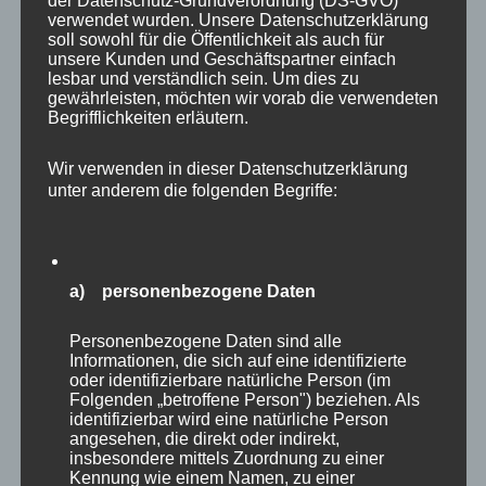
verwendet wurden. Unsere Datenschutzerklärung
soll sowohl für die Öffentlichkeit als auch für
unsere Kunden und Geschäftspartner einfach
lesbar und verständlich sein. Um dies zu
Ein weiterer Aspekt, der Führung offensichtlich
gewährleisten, möchten wir vorab die verwendeten
Begrifflichkeiten erläutern.
wenig erstrebenswert macht, ist auch in dieser
Studie erneut die Selbsteinschätzung aktueller
Wir verwenden in dieser Datenschutzerklärung
Führungskräfte.
82%
der befragten
unter anderem die folgenden Begriffe:
Führungskräfte in Deutschland finden ihren
Job heute schwieriger als früher. Sie fühlen sich
häufig gestresst und überfordert. Da wundert
a) personenbezogene Daten
es nicht, dass niemand mehr Führungskraft
werden will, denn ein solches Erleben ist
Personenbezogene Daten sind alle
Informationen, die sich auf eine identifizierte
natürlich kein attraktives Zielbild.
oder identifizierbare natürliche Person (im
Folgenden „betroffene Person") beziehen. Als
identifizierbar wird eine natürliche Person
Die Autoren der Studie sehen in ihrem Fazit die
angesehen, die direkt oder indirekt,
insbesondere mittels Zuordnung zu einer
Unternehmen im Zugzwang. Es gilt die Rolle
Kennung wie einem Namen, zu einer