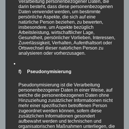
Verarbeitung personenbezogener Daten, die
Wir möchten daher gerne gerade die jungen
darin besteht, dass diese personenbezogenen
Daten verwendet werden, um bestimmte
Menschen dazu ermuntern, sich auf den
persönliche Aspekte, die sich auf eine
Karriereweg Führungskraft zu machen – es
natürliche Person beziehen, zu bewerten,
insbesondere, um Aspekte bezüglich
wird ein spannender Weg werden,
Arbeitsleistung, wirtschaftlicher Lage,
herausfordernd und abwechslungsreich,
Gesundheit, persönlicher Vorlieben, Interessen,
Zuverlässigkeit, Verhalten, Aufenthaltsort oder
Langweile kann man nahezu ausschließen.
Ortswechsel dieser natürlichen Person zu
Aber ich bin auch immer sehr dafür, ehrlich zu
analysieren oder vorherzusagen.
bleiben: “Wir denn Führungskraft in Zukunft
ein angenehmer Beruf sein?” Gute Frage und
f) Pseudonymisierung
um ehrlich zu sein, nein, zumindest nicht
Pseudonymisierung ist die Verarbeitung
uneingeschränkt. Aber welcher Beruf ist das
personenbezogener Daten in einer Weise, auf
schon?
welche die personenbezogenen Daten ohne
Hinzuziehung zusätzlicher Informationen nicht
mehr einer spezifischen betroffenen Person
zugeordnet werden können, sofern diese
zusätzlichen Informationen gesondert
aufbewahrt werden und technischen und
organisatorischen Maßnahmen unterliegen, die