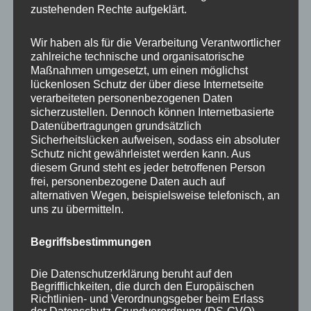
inhaltlich arbeiten, zurück. Ein solches
zustehenden Rechte aufgeklärt.
Szenario erscheine vielen unattraktiv. Diese
Argumentation kann ich meinerseits nicht
Wir haben als für die Verarbeitung Verantwortlicher
zahlreiche technische und organisatorische
nachvollziehen, denn nach meiner
Maßnahmen umgesetzt, um einen möglichst
Beobachtung arbeiten gerade in Deutschland
lückenlosen Schutz der über diese Internetseite
verarbeiteten personenbezogenen Daten
nach wie vor viele Führungskräfte viel zu sehr
sicherzustellen. Dennoch können Internetbasierte
inhaltlich an Sachaufgaben und haben damit
Datenübertragungen grundsätzlich
gerade keine Zeit für Führung. Dies führt
Sicherheitslücken aufweisen, sodass ein absoluter
Schutz nicht gewährleistet werden kann. Aus
oftmals zu Stress und Unzufriedenheit.
diesem Grund steht es jeder betroffenen Person
frei, personenbezogene Daten auch auf
alternativen Wegen, beispielsweise telefonisch, an
uns zu übermitteln.
Begriffsbestimmungen
Die Datenschutzerklärung beruht auf den
Begrifflichkeiten, die durch den Europäischen
Richtlinien- und Verordnungsgeber beim Erlass
der Datenschutz-Grundverordnung (DS-GVO)