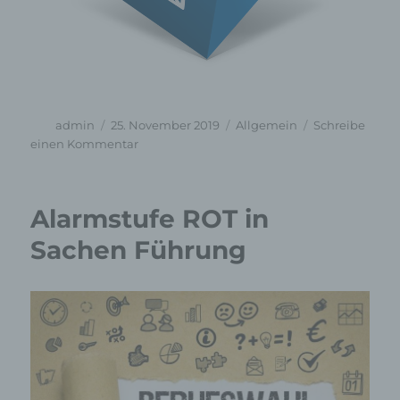
Autor
Veröffentlicht
Kategorien
admin
25. November 2019
Allgemein
Schreibe
am
zu
einen Kommentar
Eingeschränkte
Erreichbarkeit
Alarmstufe ROT in
Sachen Führung