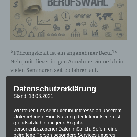
“Führungskraft ist ein angenehmer Beruf?”
Nein, mit dieser irrigen Annahme räume ich in
vielen Seminaren seit 20 Jahren auf.
Aktuell aber scheint die Lage in Sachen
Datenschutzerklärung
Führungsnachwuchs allmählich dramatisch zu
werden, denn kaum einer will mehr
Stand: 18.03.2021
Führungskraft werden. Dazu habe ich hier
Wir freuen uns sehr über Ihr Interesse an unserem
schon mehrfach auf aktuelle Umfragen
Unternehmen. Eine Nutzung der Internetseiten ist
hingewiesen, allerdings scheint der Trend zu
grundsätzlich ohne jede Angabe
personenbezogener Daten möglich. Sofern eine
immer schlechteren Umfragewerten
betroffene Person besondere Services unseres