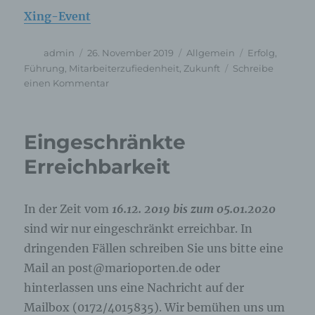
Xing-Event
Autor
Veröffentlicht
Kategorien
Schlagwörter
admin
26. November 2019
Allgemein
Erfolg
,
am
Führung
,
Mitarbeiterzufiedenheit
,
Zukunft
Schreibe
zu
einen Kommentar
Erfolgreich
führen
mit
Eingeschränkte
Coachingkompetenz
–
Erreichbarkeit
neue
Gruppe
in
In der Zeit vom
16.12. 2019 bis zum 05.01.2020
2020
sind wir nur eingeschränkt erreichbar. In
–
jetzt
dringenden Fällen schreiben Sie uns bitte eine
anmelden
Mail an post@marioporten.de oder
hinterlassen uns eine Nachricht auf der
Mailbox (0172/4015835). Wir bemühen uns um