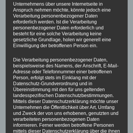
ungebrochen.
Unternehmens über unsere Internetseite in
Anspruch nehmen möchte, könnte jedoch eine
Verarbeitung personenbezogener Daten
managerseminare
veröffentlicht in seiner
erforderlich werden. Ist die Verarbeitung
Dezemberausgabe eine Umfrage der Boston
personenbezogener Daten erforderlich und
besteht für eine solche Verarbeitung keine
Consulting Group, für die international mehr
gesetzliche Grundlage, holen wir generell eine
als 5000 Fach- und Führungskräfte befragt
Einwilligung der betroffenen Person ein.
wurden. Dabei streben in Deutschland nur
7%
der Befragten in den nächsten fünf bis zehn
Die Verarbeitung personenbezogener Daten,
beispielsweise des Namens, der Anschrift, E-Mail-
Jahren eine Führungsaufgabe an. Auch
Adresse oder Telefonnummer einer betroffenen
international sieht es mit
9%
der Befragten
Person, erfolgt stets im Einklang mit der
Datenschutz-Grundverordnung und in
kaum besser aus. Alarmstufe rot!
Übereinstimmung mit den für uns geltenden
landesspezifischen Datenschutzbestimmungen.
Die Studienautoren führen das u.a. auf die irrige
Mittels dieser Datenschutzerklärung möchte unser
Unternehmen die Öffentlichkeit über Art, Umfang
Annahme vieler Menschen, dass
und Zweck der von uns erhobenen, genutzten und
Führungskräfte nur noch koordinieren und
verarbeiteten personenbezogenen Daten
informieren. Ferner werden betroffene Personen
Entscheidungen treffen, selbst aber nicht mehr
mittels dieser Datenschutzerklärung über die ihnen