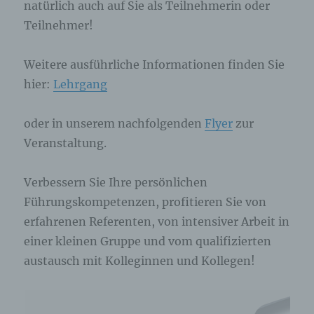
natürlich auch auf Sie als Teilnehmerin oder
Die betroffene Person kann die Setzung von
Teilnehmer!
Cookies durch unsere Internetseite jederzeit
mittels einer entsprechenden Einstellung des
genutzten Internetbrowsers verhindern und damit
Weitere ausführliche Informationen finden Sie
der Setzung von Cookies dauerhaft
hier:
Lehrgang
widersprechen. Ferner können bereits gesetzte
Cookies jederzeit über einen Internetbrowser oder
andere Softwareprogramme gelöscht werden. Dies
oder in unserem nachfolgenden
Flyer
zur
ist in allen gängigen Internetbrowsern möglich.
Veranstaltung.
Deaktiviert die betroffene Person die Setzung von
Cookies in dem genutzten Internetbrowser, sind
unter Umständen nicht alle Funktionen unserer
Verbessern Sie Ihre persönlichen
Internetseite vollumfänglich nutzbar.
Führungskompetenzen, profitieren Sie von
erfahrenen Referenten, von intensiver Arbeit in
Erfassung von allgemeinen Daten und
Informationen
einer kleinen Gruppe und vom qualifizierten
austausch mit Kolleginnen und Kollegen!
Die Internetseite erfasst mit jedem Aufruf der
Internetseite durch eine betroffene Person oder ein
automatisiertes System eine Reihe von
allgemeinen Daten und Informationen. Diese