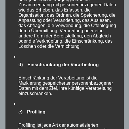
Gelegenheiten gibt, Führung neu und attraktiv
Zusammenhang mit personenbezogenen Daten
zu definieren. Getrieben durch den
wie das Erheben, das Erfassen, die
Organisation, das Ordnen, die Speicherung, die
Wertewandel allen voran der Generation Z und
Anpassung oder Veränderung, das Auslesen,
das Abfragen, die Verwendung, die Offenlegung
die Digitalisierung verändert sich Führung
durch Übermittlung, Verbreitung oder eine
gerade massiv. Neue Kompetenzen sind
andere Form der Bereitstellung, den Abgleich
oder die Verknüpfung, die Einschränkung, das
gefragt, wie etwa ein coachender Führungsstil
Löschen oder die Vernichtung.
oder die Führungskraft als Netzwerker. Für
viele Menschen entsteht aus unserer Sicht ein
d) Einschränkung der Verarbeitung
neues, interessantes Berufsbild
“Führungskraft”. Und gerade jetzt ist die Zeit
Einschränkung der Verarbeitung ist die
des Wandels und damit die Chance Neues mit
Markierung gespeicherter personenbezogener
Daten mit dem Ziel, ihre künftige Verarbeitung
zu gestalten.
einzuschränken.
e) Profiling
Profiling ist jede Art der automatisierten