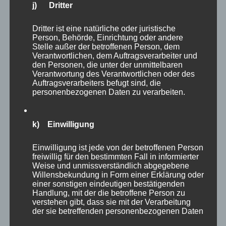
j) Dritter
Dritter ist eine natürliche oder juristische
Person, Behörde, Einrichtung oder andere
Stelle außer der betroffenen Person, dem
Verantwortlichen, dem Auftragsverarbeiter und
den Personen, die unter der unmittelbaren
Verantwortung des Verantwortlichen oder des
Auftragsverarbeiters befugt sind, die
personenbezogenen Daten zu verarbeiten.
k) Einwilligung
Einwilligung ist jede von der betroffenen Person
freiwillig für den bestimmten Fall in informierter
Autor
Veröffentlicht
Kategorien
Schlagwörter
admin
18. November 2019
Allgemein
Weise und unmissverständlich abgegebene
am
Innovation
,
neue Ideen
,
neue Ziele
Schreibe einen
Willensbekundung in Form einer Erklärung oder
zu
Kommentar
einer sonstigen eindeutigen bestätigenden
Zitat
Handlung, mit der die betroffene Person zu
verstehen gibt, dass sie mit der Verarbeitung
der
der sie betreffenden personenbezogenen Daten
Woche
Zitat der Woche
einverstanden ist.