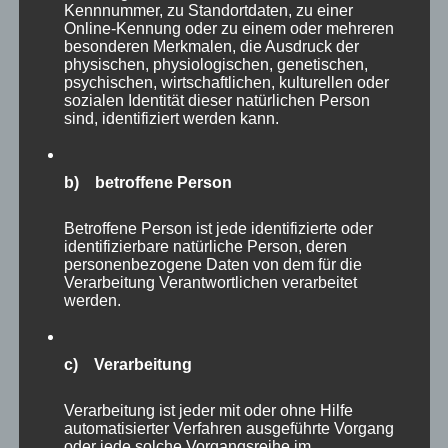
der Führungskräfte neu zu definieren und
Kennnummer, zu Standortdaten, zu einer
Online-Kennung oder zu einem oder mehreren
Führung wieder zu einem attraktiven,
besonderen Merkmalen, die Ausdruck der
erstrebenswerten Karriereziel zu machen.
physischen, physiologischen, genetischen,
psychischen, wirtschaftlichen, kulturellen oder
sozialen Identität dieser natürlichen Person
Dem können wir als Team von MP
sind, identifiziert werden kann.
uneingeschränkt zustimmen, denn so wie es
aktuell ist, kann es kaum bleiben. Wir erleben
b) betroffene Person
sehr viele Führungskräfte, die jede Woche einer
Betroffene Person ist jede identifizierte oder
neuen Kennzahl nachjagen, getrieben von
identifizierbare natürliche Person, deren
Managern, die ausschließlich kurzfristige
personenbezogene Daten von dem für die
Verarbeitung Verantwortlichen verarbeitet
Erfolge suchen und die damit selbst
werden.
unzufrieden sind. Nachhaltigkeit wird nicht
mehr erreicht – wie auch, wenn jede Woche die
c) Verarbeitung
Schwerpunkte wechseln?
Verarbeitung ist jeder mit oder ohne Hilfe
Wir glauben, dass es aktuell viele gute
automatisierter Verfahren ausgeführte Vorgang
oder jede solche Vorgangsreihe im