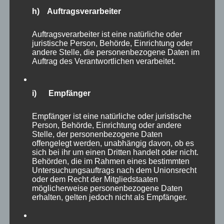
h) Auftragsverarbeiter
Auftragsverarbeiter ist eine natürliche oder
juristische Person, Behörde, Einrichtung oder
andere Stelle, die personenbezogene Daten im
Auftrag des Verantwortlichen verarbeitet.
i) Empfänger
Empfänger ist eine natürliche oder juristische
Person, Behörde, Einrichtung oder andere
Stelle, der personenbezogene Daten
offengelegt werden, unabhängig davon, ob es
Autor
Veröffentlicht
Kategorien
Schlagwörter
admin
25. November 2019
Allgemein
Glück
,
sich bei ihr um einen Dritten handelt oder nicht.
am
zu
Glück vermehren
Schreibe einen Kommentar
Behörden, die im Rahmen eines bestimmten
Zitat
Untersuchungsauftrags nach dem Unionsrecht
der
oder dem Recht der Mitgliedstaaten
möglicherweise personenbezogene Daten
Woche
Zitat der Woche
erhalten, gelten jedoch nicht als Empfänger.