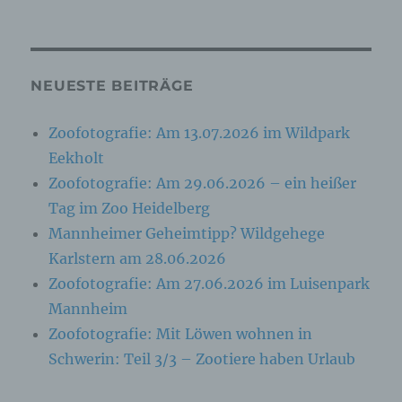
angegebenen personenbezogenen Daten
jederzeit abzuändern oder vollständig aus dem
Datenbestand des für die Verarbeitung
Verantwortlichen löschen zu lassen.
NEUESTE BEITRÄGE
Der für die Verarbeitung Verantwortliche erteilt
jeder betroffenen Person jederzeit auf Anfrage
Zoofotografie: Am 13.07.2026 im Wildpark
Auskunft darüber, welche personenbezogenen
Eekholt
Daten über die betroffene Person gespeichert sind.
Zoofotografie: Am 29.06.2026 – ein heißer
Ferner berichtigt oder löscht der für die
Verarbeitung Verantwortliche personenbezogene
Tag im Zoo Heidelberg
Daten auf Wunsch oder Hinweis der betroffenen
Mannheimer Geheimtipp? Wildgehege
Person, soweit dem keine gesetzlichen
Aufbewahrungspflichten entgegenstehen. Die
Karlstern am 28.06.2026
Gesamtheit der Mitarbeiter des für die Verarbeitung
Zoofotografie: Am 27.06.2026 im Luisenpark
Verantwortlichen stehen der betroffenen Person in
Mannheim
diesem Zusammenhang als Ansprechpartner zur
Verfügung.
Zoofotografie: Mit Löwen wohnen in
Schwerin: Teil 3/3 – Zootiere haben Urlaub
Kontaktmöglichkeit über die Internetseite