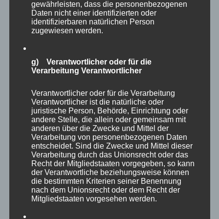
gewährleisten, dass die personenbezogenen
Daten nicht einer identifizierten oder
identifizierbaren natürlichen Person
zugewiesen werden.
g) Verantwortlicher oder für die
Verarbeitung Verantwortlicher
Verantwortlicher oder für die Verarbeitung
Verantwortlicher ist die natürliche oder
Autor
Veröffentlicht
Kategorien
admin
25. November 2019
Aktuelle Fakten und
juristische Person, Behörde, Einrichtung oder
andere Stelle, die allein oder gemeinsam mit
am
Schlagwörter
Umfragen
Führung
,
Führungskräft
,
anderen über die Zwecke und Mittel der
Nachwuchsprobleme
,
Stress
,
Überlastung
Schreibe
Verarbeitung von personenbezogenen Daten
zu
einen Kommentar
entscheidet. Sind die Zwecke und Mittel dieser
Alarmstufe
Verarbeitung durch das Unionsrecht oder das
ROT
Recht der Mitgliedstaaten vorgegeben, so kann
in
der Verantwortliche beziehungsweise können
Zitat der Woche
die bestimmten Kriterien seiner Benennung
Sachen
nach dem Unionsrecht oder dem Recht der
Führung
Mitgliedstaaten vorgesehen werden.