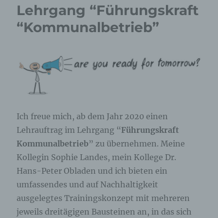
über einen Internetbrowser auf einem
Lehrgang “Führungskraft
Computersystem abgelegt und gespeichert
werden. Sie können die Verwendung von Cookies,
“Kommunalbetrieb”
LocalStorage und SessionStorage durch
entsprechende Einstellung in Ihrem Browser
verhindern.
Zahlreiche Internetseiten und Server verwenden
Cookies. Viele Cookies enthalten eine sogenannte
Cookie-ID. Eine Cookie-ID ist eine eindeutige
Kennung des Cookies. Sie besteht aus einer
Zeichenfolge, durch welche Internetseiten und
Ich freue mich, ab dem Jahr 2020 einen
Server dem konkreten Internetbrowser zugeordnet
werden können, in dem das Cookie gespeichert
Lehrauftrag im Lehrgang “
Führungskraft
wurde. Dies ermöglicht es den besuchten
Kommunalbetrieb
” zu übernehmen. Meine
Internetseiten und Servern, den individuellen
Browser der betroffenen Person von anderen
Kollegin Sophie Landes, mein Kollege Dr.
Internetbrowsern, die andere Cookies enthalten,
Hans-Peter Obladen und ich bieten ein
zu unterscheiden. Ein bestimmter Internetbrowser
umfassendes und auf Nachhaltigkeit
kann über die eindeutige Cookie-ID wiedererkannt
und identifiziert werden.
ausgelegtes Trainingskonzept mit mehreren
jeweils dreitägigen Bausteinen an, in das sich