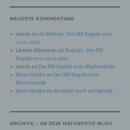
Die Internetseite enthält aufgrund von gesetzlichen
Vorschriften Angaben, die eine schnelle
elektronische Kontaktaufnahme zu unserem
Unternehmen sowie eine unmittelbare
NEUESTE KOMMENTARE
Kommunikation mit uns ermöglichen, was
ebenfalls eine allgemeine Adresse der
admin
zu
als Podcast: Der MP Impuls vom
sogenannten elektronischen Post (E-Mail-
Adresse) umfasst. Sofern eine betroffene Person
27.02.2021
per E-Mail oder über ein Kontaktformular den
Kontakt mit dem für die Verarbeitung
Lienert Günter
zu
als Podcast: Der MP
Verantwortlichen aufnimmt, werden die von der
Impuls vom 27.02.2021
betroffenen Person übermittelten
personenbezogenen Daten automatisch
admin
zu
Der MP Impuls zum Wochenende
gespeichert. Solche auf freiwilliger Basis von einer
Björn Harder
zu
Der MP Impuls zum
betroffenen Person an den für die Verarbeitung
Verantwortlichen übermittelten
Wochenende
personenbezogenen Daten werden für Zwecke der
Björn Harder
zu
Ab sofort auch auf Spotify
Bearbeitung oder der Kontaktaufnahme zur
betroffenen Person gespeichert. Es erfolgt keine
Weitergabe dieser personenbezogenen Daten an
Dritte.
Kommentarfunktion im Blog auf der
Internetseite
ARCHIVE – AB 2026 NATURFOTO-BLOG