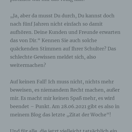
Internetseite und dem auf dem Computersystem
des Benutzers abgelegten Cookie übernommen
„Ja, aber da musst Du durch, Du kannst doch
wird. Ein weiteres Beispiel ist das Cookie eines
Warenkorbes im Online-Shop. Der Online-Shop
nach fünf Jahren nicht einfach so damit
merkt sich die Artikel, die ein Kunde in den
aufhören. Deine Kunden und Freunde erwarten
virtuellen Warenkorb gelegt hat, über ein Cookie.
das von Dir.“ Kennen Sie auch solche
quäckenden Stimmen auf Ihrer Schulter? Das
Die betroffene Person kann die Setzung von
Cookies durch unsere Internetseite jederzeit
schlechte Gewissen meldet sich, also
mittels einer entsprechenden Einstellung des
weitermachen?
genutzten Internetbrowsers verhindern und damit
der Setzung von Cookies dauerhaft
widersprechen. Ferner können bereits gesetzte
Auf keinen Fall! Ich muss nicht, nichts mehr
Cookies jederzeit über einen Internetbrowser oder
beweisen, es niemandem Recht machen, außer
andere Softwareprogramme gelöscht werden. Dies
ist in allen gängigen Internetbrowsern möglich.
mir. Es macht mir keinen Spaß mehr, es wird
Deaktiviert die betroffene Person die Setzung von
beendet – Punkt. Am 28.06.2021 gibt es also in
Cookies in dem genutzten Internetbrowser, sind
unter Umständen nicht alle Funktionen unserer
meinem Blog das letzte „Zitat der Woche“!
Internetseite vollumfänglich nutzbar.
Und für alle, die jetzt vielleicht tatsächlich ein