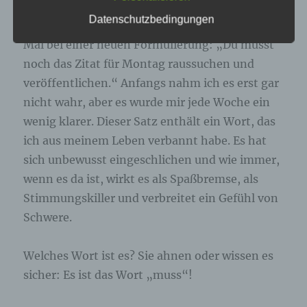
mehr fand und von mir eingestellt wurde. Vor
genannte Cookies, LocalStorage und
Datenschutzbedingungen
SessionStorage. Dies dient dazu, unser Angebot
einigen Monaten ertappte ich mich zum ersten
nutzerfreundlicher, effektiver und sicherer zu
Mal bei einer neuen Formulierung: „Du musst
machen. Local Storage und SessionStorage ist
eine Technologie, mit welcher ihr Browser Daten
noch das Zitat für Montag raussuchen und
auf Ihrem Computer oder mobilen Gerät
veröffentlichen.“ Anfangs nahm ich es erst gar
abspeichert. Cookies sind Textdateien, welche
über einen Internetbrowser auf einem
nicht wahr, aber es wurde mir jede Woche ein
Computersystem abgelegt und gespeichert
wenig klarer. Dieser Satz enthält ein Wort, das
werden. Sie können die Verwendung von Cookies,
LocalStorage und SessionStorage durch
ich aus meinem Leben verbannt habe. Es hat
entsprechende Einstellung in Ihrem Browser
verhindern.
sich unbewusst eingeschlichen und wie immer,
wenn es da ist, wirkt es als Spaßbremse, als
Zahlreiche Internetseiten und Server verwenden
Stimmungskiller und verbreitet ein Gefühl von
Cookies. Viele Cookies enthalten eine sogenannte
Schwere.
Cookie-ID. Eine Cookie-ID ist eine eindeutige
Kennung des Cookies. Sie besteht aus einer
Zeichenfolge, durch welche Internetseiten und
Welches Wort ist es? Sie ahnen oder wissen es
Server dem konkreten Internetbrowser zugeordnet
werden können, in dem das Cookie gespeichert
sicher: Es ist das Wort „muss“!
wurde. Dies ermöglicht es den besuchten
Internetseiten und Servern, den individuellen