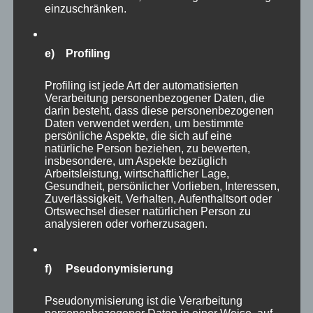
einzuschränken.
e) Profiling
Profiling ist jede Art der automatisierten
Verarbeitung personenbezogener Daten, die
darin besteht, dass diese personenbezogenen
Daten verwendet werden, um bestimmte
persönliche Aspekte, die sich auf eine
natürliche Person beziehen, zu bewerten,
insbesondere, um Aspekte bezüglich
Arbeitsleistung, wirtschaftlicher Lage,
Gesundheit, persönlicher Vorlieben, Interessen,
Zuverlässigkeit, Verhalten, Aufenthaltsort oder
Ortswechsel dieser natürlichen Person zu
analysieren oder vorherzusagen.
f) Pseudonymisierung
Autor
Veröffentlicht
Kategorien
adminmp
26. Juni 2021
Impulse zur persönlichen
Pseudonymisierung ist die Verarbeitung
am
Schlagwörter
Reflexion
aufhören
,
Podcast
,
schlechtes Gewissen
,