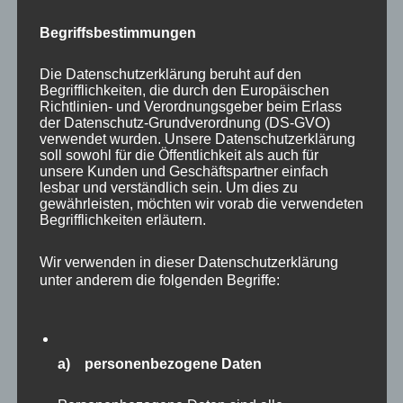
Groll und ohne Reue. In vielen Fällen wird man
Begriffsbestimmungen
vielleicht auch weitermachen und das ist auch
gut so, denn leichtfertig etwas aufzugeben,
Die Datenschutzerklärung beruht auf den
Begrifflichkeiten, die durch den Europäischen
wofür man aus Überzeugung angetreten ist,
Richtlinien- und Verordnungsgeber beim Erlass
wäre schade. Es sich selbst nicht leicht zu
der Datenschutz-Grundverordnung (DS-GVO)
verwendet wurden. Unsere Datenschutzerklärung
machen, ist eine wertvolle Kompetenz.
soll sowohl für die Öffentlichkeit als auch für
unsere Kunden und Geschäftspartner einfach
lesbar und verständlich sein. Um dies zu
Wie geht es Ihnen gerade?
gewährleisten, möchten wir vorab die verwendeten
Würden Sie gerne „etwas hinschmeissen“?
Begrifflichkeiten erläutern.
Wir verwenden in dieser Datenschutzerklärung
Haben Sie sich das gründlich überlegt?
unter anderem die folgenden Begriffe:
Warum haben Sie seinerzeit damit
angefangen?
a) personenbezogene Daten
Sind Ihre Ziele noch möglich?