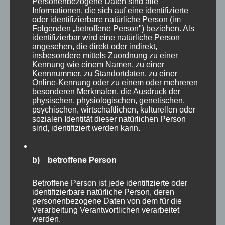
Personenbezogene Daten sind alle
Informationen, die sich auf eine identifizierte
oder identifizierbare natürliche Person (im
Treffen Sie die richtige Entscheidung.
Folgenden „betroffene Person") beziehen. Als
identifizierbar wird eine natürliche Person
angesehen, die direkt oder indirekt,
insbesondere mittels Zuordnung zu einer
Kennung wie einem Namen, zu einer
Kennnummer, zu Standortdaten, zu einer
Online-Kennung oder zu einem oder mehreren
besonderen Merkmalen, die Ausdruck der
physischen, physiologischen, genetischen,
psychischen, wirtschaftlichen, kulturellen oder
sozialen Identität dieser natürlichen Person
sind, identifiziert werden kann.
b) betroffene Person
Betroffene Person ist jede identifizierte oder
identifizierbare natürliche Person, deren
personenbezogene Daten von dem für die
Verarbeitung Verantwortlichen verarbeitet
Autor
Veröffentlicht
Kategorien
adminmp
9. Juli 2022
Impulse zur persönlichen
werden.