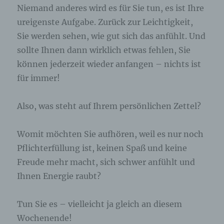
freiwilliger Angabe personenbezogener Daten
Niemand anderes wird es für Sie tun, es ist Ihre
dient dem für die Verarbeitung Verantwortlichen
ureigenste Aufgabe. Zurück zur Leichtigkeit,
dazu, der betroffenen Person Inhalte oder
Sie werden sehen, wie gut sich das anfühlt. Und
Leistungen anzubieten, die aufgrund der Natur der
Sache nur registrierten Benutzern angeboten
sollte Ihnen dann wirklich etwas fehlen, Sie
werden können. Registrierten Personen steht die
können jederzeit wieder anfangen – nichts ist
Möglichkeit frei, die bei der Registrierung
angegebenen personenbezogenen Daten
für immer!
jederzeit abzuändern oder vollständig aus dem
Datenbestand des für die Verarbeitung
Also, was steht auf Ihrem persönlichen Zettel?
Verantwortlichen löschen zu lassen.
Der für die Verarbeitung Verantwortliche erteilt
Womit möchten Sie aufhören, weil es nur noch
jeder betroffenen Person jederzeit auf Anfrage
Pflichterfüllung ist, keinen Spaß und keine
Auskunft darüber, welche personenbezogenen
Daten über die betroffene Person gespeichert sind.
Freude mehr macht, sich schwer anfühlt und
Ferner berichtigt oder löscht der für die
Ihnen Energie raubt?
Verarbeitung Verantwortliche personenbezogene
Daten auf Wunsch oder Hinweis der betroffenen
Person, soweit dem keine gesetzlichen
Tun Sie es – vielleicht ja gleich an diesem
Aufbewahrungspflichten entgegenstehen. Die
Wochenende!
Gesamtheit der Mitarbeiter des für die Verarbeitung