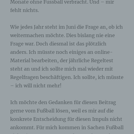
Monate ohne Fussball verbracht. Und – mir
betroffenen Person hinterlassenen Kommentaren
auch Angaben zum Zeitpunkt der
fehlt nichts.
Kommentareingabe sowie zu dem von der
betroffenen Person gewählten Nutzernamen
(Pseudonym) gespeichert und veröffentlicht.
Wie jedes Jahr steht im Juni die Frage an, ob ich
Ferner wird die vom Internet-Service-Provider
weitermachen möchte. Dies bislang nie eine
(ISP) der betroffenen Person vergebene IP-
Frage war. Doch diesmal ist das plötzlich
Adresse mitprotokolliert. Diese Speicherung der
IP-Adresse erfolgt aus Sicherheitsgründen und für
anders. Ich müsste noch einiges an online-
den Fall, dass die betroffene Person durch einen
Material bearbeiten, der jährliche Regeltest
abgegebenen Kommentar die Rechte Dritter
verletzt oder rechtswidrige Inhalte postet. Die
steht an und ich sollte mich mal wieder mit
Speicherung dieser personenbezogenen Daten
Regelfragen beschäftigen. Ich sollte, ich müsste
erfolgt daher im eigenen Interesse des für die
– ich will nicht mehr!
Verarbeitung Verantwortlichen, damit sich dieser
im Falle einer Rechtsverletzung gegebenenfalls
exkulpieren könnte. Es erfolgt keine Weitergabe
Ich möchte den Gedanken für diesen Beitrag
dieser erhobenen personenbezogenen Daten an
Dritte, sofern eine solche Weitergabe nicht
gerne vom Fußball lösen, weil es mir auf die
gesetzlich vorgeschrieben ist oder der
konkrete Entscheidung für diesen Impuls nicht
Rechtsverteidigung des für die Verarbeitung
ankommt. Für mich kommen in Sachen Fußball
Verantwortlichen dient.