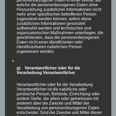
personenbezogener Daten in einer Weise, auf
Selbstbestimmtheit
,
Selbstreflexion
,
Spaß
,
Zufriedenheit
welche die personenbezogenen Daten ohne
zu
Hinzuziehung zusätzlicher Informationen nicht
Schreibe einen Kommentar
mehr einer spezifischen betroffenen Person
als
zugeordnet werden können, sofern diese
Podcast:
zusätzlichen Informationen gesondert
Der
aufbewahrt werden und technischen und
Der MP Impuls zum
MP
organisatorischen Maßnahmen unterliegen, die
Impuls
gewährleisten, dass die personenbezogenen
Wochenende
zur
Daten nicht einer identifizierten oder
identifizierbaren natürlichen Person
Selbstreflexion
zugewiesen werden.
vom
26.06.2021
g) Verantwortlicher oder für die
Verarbeitung Verantwortlicher
Verantwortlicher oder für die Verarbeitung
Verantwortlicher ist die natürliche oder
juristische Person, Behörde, Einrichtung oder
andere Stelle, die allein oder gemeinsam mit
anderen über die Zwecke und Mittel der
Verarbeitung von personenbezogenen Daten
entscheidet. Sind die Zwecke und Mittel dieser