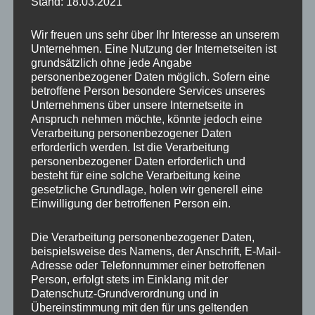
Stand: 18.03.2021
Entscheidung traf mein Klient an diesem
Abend nicht, diese fiel erst eine Woche später.
Wir freuen uns sehr über Ihr Interesse an unserem
Unternehmen. Eine Nutzung der Internetseiten ist
grundsätzlich ohne jede Angabe
Er trat schließlich zurück und als er mir seine
personenbezogener Daten möglich. Sofern eine
betroffene Person besondere Services unseres
Entscheidung am Telefon mitteile, sagte er:
Unternehmens über unsere Internetseite in
„Es war plötzlich so klar, so einfach und es viel
Anspruch nehmen möchte, könnte jedoch eine
mir mit einem Mal ganz leicht, obwohl ich so
Verarbeitung personenbezogener Daten
erforderlich werden. Ist die Verarbeitung
lange gezaudert habe.“
personenbezogener Daten erforderlich und
besteht für eine solche Verarbeitung keine
gesetzliche Grundlage, holen wir generell eine
Einwilligung der betroffenen Person ein.
Die Verarbeitung personenbezogener Daten,
beispielsweise des Namens, der Anschrift, E-Mail-
Adresse oder Telefonnummer einer betroffenen
Person, erfolgt stets im Einklang mit der
Datenschutz-Grundverordnung und in
Übereinstimmung mit den für uns geltenden