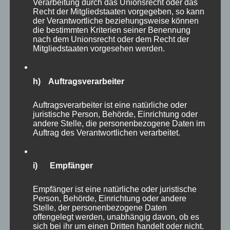
Verarbeitung durch das Unionsrecht oder das
Diejenigen unter Ihnen, die öfter mal in
Recht der Mitgliedstaaten vorgegeben, so kann
meinen Blog oder in meine daraus folgenden
der Verantwortliche beziehungsweise können
die bestimmten Kriterien seiner Benennung
Publikationen in den sozialen Netzwerken
nach dem Unionsrecht oder dem Recht der
schauen, kennen vielleicht das „Zitat der
Mitgliedstaaten vorgesehen werden.
Woche“. Seit Juli 2016 habe ich jeden Montag
ein „Zitat der Woche“ veröffentlicht. Als ich
h) Auftragsverarbeiter
anlässlich dieses Impulses nachgeschaut
haben, wie lange ich diese Zitate schon
Auftragsverarbeiter ist eine natürliche oder
juristische Person, Behörde, Einrichtung oder
veröffentliche, war ich selbst überrascht. Was,
andere Stelle, die personenbezogene Daten im
Auftrag des Verantwortlichen verarbeitet.
fünf Jahre sind das jetzt schon? 52 Wochen mal
fünf Jahre, 260 Zitate habe ich schon
veröffentlicht?! Wow!
i) Empfänger
Empfänger ist eine natürliche oder juristische
Ende Juni 2021, also zum fünfjährigen
Person, Behörde, Einrichtung oder andere
Jubiläum, werde ich die „Zitate der Woche“
Stelle, der personenbezogene Daten
offengelegt werden, unabhängig davon, ob es
einstellen. Ich hoffe, das löst gerade einen
sich bei ihr um einen Dritten handelt oder nicht.