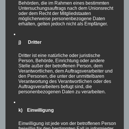
Sturm der Enttäuschung aus und Sie alle
Behörden, die im Rahmen eines bestimmten
Untersuchungsauftrags nach dem Unionsrecht
können es kaum fassen – Spaß natürlich.
oder dem Recht der Mitgliedstaaten
möglicherweise personenbezogene Daten
erhalten, gelten jedoch nicht als Empfänger.
Warum mache ich das und warum mache
daraus auch einen Impuls zur Selbstreflexion?
j) Dritter
Weil ich glaube, dass es ein sehr guter
Reflexionsanlass für viele von Ihnen ist, denen
Dritter ist eine natürliche oder juristische
es ähnlich geht wie mir mit meiner
Person, Behörde, Einrichtung oder andere
Stelle außer der betroffenen Person, dem
Zitatenreihe.
Verantwortlichen, dem Auftragsverarbeiter und
den Personen, die unter der unmittelbaren
Verantwortung des Verantwortlichen oder des
Als ich von fünf Jahren damit begann, gab ich
Auftragsverarbeiters befugt sind, die
noch ein Seminar, indem viele Zitate
personenbezogenen Daten zu verarbeiten.
verwendet wurden, um den
Seminarteilnehmern Denkanstöße zu geben,
k) Einwilligung
Diskussionen anzuregen oder auch nur darüber
zu schmunzeln. Zitate mochte ich schon immer
Einwilligung ist jede von der betroffenen Person
freiwillig für den bestimmten Fall in informierter