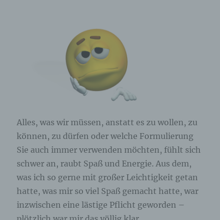
Browser der betroffenen Person von anderen
Internetbrowsern, die andere Cookies enthalten,
zu unterscheiden. Ein bestimmter Internetbrowser
kann über die eindeutige Cookie-ID wiedererkannt
und identifiziert werden.
Durch den Einsatz von Cookies kann den Nutzern
dieser Internetseite nutzerfreundlichere Services
bereitstellen, die ohne die Cookie-Setzung nicht
möglich wären.
Mittels eines Cookies können die Informationen
Alles, was wir müssen, anstatt es zu wollen, zu
und Angebote auf unserer Internetseite im Sinne
können, zu dürfen oder welche Formulierung
des Benutzers optimiert werden. Cookies
Sie auch immer verwenden möchten, fühlt sich
ermöglichen uns, wie bereits erwähnt, die
Benutzer unserer Internetseite wiederzuerkennen.
schwer an, raubt Spaß und Energie. Aus dem,
Zweck dieser Wiedererkennung ist es, den
was ich so gerne mit großer Leichtigkeit getan
Nutzern die Verwendung unserer Internetseite zu
erleichtern. Der Benutzer einer Internetseite, die
hatte, was mir so viel Spaß gemacht hatte, war
Cookies verwendet, muss beispielsweise nicht bei
inzwischen eine lästige Pflicht geworden –
jedem Besuch der Internetseite erneut seine
plötzlich war mir das völlig klar.
Zugangsdaten eingeben, weil dies von der