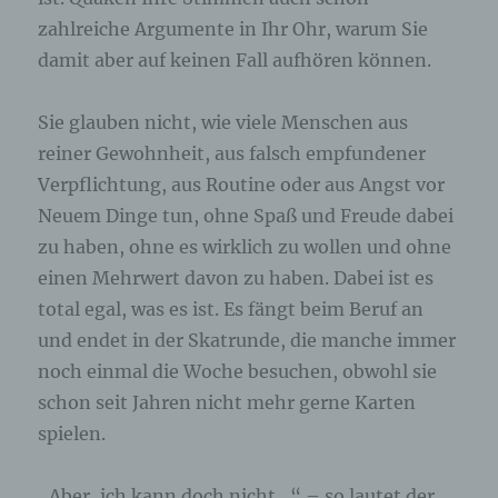
angegebenen personenbezogenen Daten
zahlreiche Argumente in Ihr Ohr, warum Sie
gespeichert.
damit aber auf keinen Fall aufhören können.
Registrierung auf unserer Internetseite
Sie glauben nicht, wie viele Menschen aus
Die betroffene Person hat die Möglichkeit, sich auf
reiner Gewohnheit, aus falsch empfundener
der Internetseite des für die Verarbeitung
Verpflichtung, aus Routine oder aus Angst vor
Verantwortlichen unter Angabe von
personenbezogenen Daten zu registrieren.
Neuem Dinge tun, ohne Spaß und Freude dabei
Welche personenbezogenen Daten dabei an den
zu haben, ohne es wirklich zu wollen und ohne
für die Verarbeitung Verantwortlichen übermittelt
werden, ergibt sich aus der jeweiligen
einen Mehrwert davon zu haben. Dabei ist es
Eingabemaske, die für die Registrierung
verwendet wird. Die von der betroffenen Person
total egal, was es ist. Es fängt beim Beruf an
eingegebenen personenbezogenen Daten werden
und endet in der Skatrunde, die manche immer
ausschließlich für die interne Verwendung bei dem
für die Verarbeitung Verantwortlichen und für
noch einmal die Woche besuchen, obwohl sie
eigene Zwecke erhoben und gespeichert. Der für
schon seit Jahren nicht mehr gerne Karten
die Verarbeitung Verantwortliche kann die
Weitergabe an einen oder mehrere
spielen.
Auftragsverarbeiter, beispielsweise einen
Paketdienstleister, veranlassen, der die
personenbezogenen Daten ebenfalls
„Aber, ich kann doch nicht…“ – so lautet der