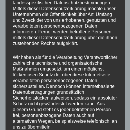
landesspezifischen Datenschutzbestimmungen.
Mittels dieser Datenschutzerklärung möchte unser
Unternehmen die Öffentlichkeit über Art, Umfang
und Zweck der von uns erhobenen, genutzten und
Wir tun uns oft schwer, Dinge zu beenden, weil
verarbeiteten personenbezogenen Daten
es sich nach scheitern anfühlt. Wir wollen nicht
informieren. Ferner werden betroffene Personen
mittels dieser Datenschutzerklärung über die ihnen
aufgeben, es fühlt sich nach Niederlage an und
zustehenden Rechte aufgeklärt.
wer verliert schon gern? In solchen Momenten
ist es wichtig, sich zu erinnern, warum man
Wir haben als für die Verarbeitung Verantwortlicher
begonnen hat. Wofür ist man angetreten?
zahlreiche technische und organisatorische
Maßnahmen umgesetzt, um einen möglichst
Wenn man dann zu dem Ergebnis kommt, alles
lückenlosen Schutz der über diese Internetseite
getan zu haben, die eigenen Ziele zu erreichen,
verarbeiteten personenbezogenen Daten
sicherzustellen. Dennoch können Internetbasierte
dann ist es oftmals leichter aufzuhören. Man
Datenübertragungen grundsätzlich
trifft dann eine neue Entscheidung unter
Sicherheitslücken aufweisen, sodass ein absoluter
neuen Voraussetzungen. Wenn das, wofür man
Schutz nicht gewährleistet werden kann. Aus
diesem Grund steht es jeder betroffenen Person
angetreten ist, nicht mehr möglich ist, muss
frei, personenbezogene Daten auch auf
man auch nicht mehr weitermachen. Man kann
alternativen Wegen, beispielsweise telefonisch, an
uns zu übermitteln.
aufhören, ohne schlechtes Gewissen, ohne