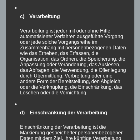
am
Schlagwörter
Reflexion
aufhören
,
Coaching
,
Erfolg
,
Selbstreflexion
,
Veränderung
,
Zufriedenheit
Schreibe einen
zu
Kommentar
c) Verarbeitung
Der
MP
Verarbeitung ist jeder mit oder ohne Hilfe
Impuls
automatisierter Verfahren ausgeführte Vorgang
als Podcast: Der MP
zur
oder jede solche Vorgangsreihe im
Zusammenhang mit personenbezogenen Daten
Selbstreflexion
Impuls zur
wie das Erheben, das Erfassen, die
vom
Organisation, das Ordnen, die Speicherung, die
Selbstreflexion vom
09.07.2022
Anpassung oder Veränderung, das Auslesen,
das Abfragen, die Verwendung, die Offenlegung
26.06.2021
durch Übermittlung, Verbreitung oder eine
andere Form der Bereitstellung, den Abgleich
oder die Verknüpfung, die Einschränkung, das
Löschen oder die Vernichtung.
d) Einschränkung der Verarbeitung
Einschränkung der Verarbeitung ist die
Markierung gespeicherter personenbezogener
Daten mit dem Ziel, ihre künftige Verarbeitung