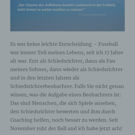
Bearbeitung oder der Kontaktaufnahme zur
betroffenen Person gespeichert. Es erfolgt keine
Weitergabe dieser personenbezogenen Daten an
Dritte.
Kommentarfunktion im Blog auf der
Internetseite
Es war keine leichte Entscheidung – Fussball
Wir bieten den Nutzern auf einem Blog, der sich
auf der Internetseite des für die Verarbeitung
war immer Teil meines Lebens, seit ich 17 Jahre
Verantwortlichen befindet, die Möglichkeit,
alt war. Erst als Schiedsrichter, dann als Fan
individuelle Kommentare zu einzelnen Blog-
Beiträgen zu hinterlassen. Ein Blog ist ein auf
meines Sohnes, dann wieder als Schiedsrichter
einer Internetseite geführtes, in der Regel öffentlich
einsehbares Portal, in welchem eine oder mehrere
und in den letzten Jahren als
Personen, die Blogger oder Web-Blogger genannt
Schiedsrichterbeobachter. Falls Sie nicht genau
werden, Artikel posten oder Gedanken in
sogenannten Blogposts niederschreiben können.
wissen, was die Aufgabe eines Beobachters ist:
Die Blogposts können in der Regel von Dritten
Das sind Menschen, die sich Spiele ansehen,
kommentiert werden.
den Schiedsrichter bewerten und ihm durch
Hinterlässt eine betroffene Person einen
Coaching helfen, noch besser zu werden. Seit
Kommentar in dem auf dieser Internetseite
November ruht der Ball und ich habe jetzt acht
veröffentlichten Blog, werden neben den von der