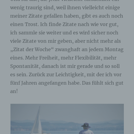
Erfassung von allgemeinen Daten und
Informationen
wenig traurig sind, weil ihnen vielleicht einige
meiner Zitate gefallen haben, gibt es auch noch
Die Internetseite erfasst mit jedem Aufruf der
einen Trost. Ich finde Zitate nach wie vor gut,
Internetseite durch eine betroffene Person oder ein
automatisiertes System eine Reihe von
ich sammle sie weiter und es wird sicher noch
allgemeinen Daten und Informationen. Diese
viele Zitate von mir geben, aber nicht mehr als
allgemeinen Daten und Informationen werden in
den Logfiles des Servers gespeichert. Erfasst
„Zitat der Woche“ zwanghaft an jedem Montag
werden können die (1) verwendeten Browsertypen
eines. Mehr Freiheit, mehr Flexibilität, mehr
und Versionen, (2) das vom zugreifenden System
verwendete Betriebssystem, (3) die Internetseite,
Spontanität, danach ist mir gerade und so soll
von welcher ein zugreifendes System auf unsere
es sein. Zurück zur Leichtigkeit, mit der ich vor
Internetseite gelangt (sogenannte Referrer), (4) die
Unterwebseiten, welche über ein zugreifendes
fünf Jahren angefangen habe. Das fühlt sich gut
System auf unserer Internetseite angesteuert
werden, (5) das Datum und die Uhrzeit eines
an!
Zugriffs auf die Internetseite, (6) eine Internet-
Protokoll-Adresse (IP-Adresse), (7) der Internet-
Service-Provider des zugreifenden Systems und
(8) sonstige ähnliche Daten und Informationen, die
der Gefahrenabwehr im Falle von Angriffen auf
unsere informationstechnologischen Systeme
dienen.