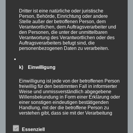
Dritter ist eine natürliche oder juristische
Person, Behörde, Einrichtung oder andere
Stelle außer der betroffenen Person, dem
Verantwortlichen, dem Auftragsverarbeiter und
den Personen, die unter der unmittelbaren
Verantwortung des Verantwortlichen oder des
Auftragsverarbeiters befugt sind, die
personenbezogenen Daten zu verarbeiten.
Matchdart auf Doppel 8 – passt – der Bully Boy
ist Weltmeister – er reißt die Arme hoch, dreht
sich um und nimmt kurz die Gratulation seines
k) Einwilligung
Gegners entgegen. Dann rennt er los, es gibt
Einwilligung ist jede von der betroffenen Person
kein Halten mehr, er stürmt von der Bühne zu
freiwillig für den bestimmten Fall in informierter
Weise und unmissverständlich abgegebene
seiner Familie, er wirft sich in die Arme seiner
Willensbekundung in Form einer Erklärung oder
Frau und seiner beiden Söhne. Es braucht keine
einer sonstigen eindeutigen bestätigenden
Handlung, mit der die betroffene Person zu
Worte, jeder in der Halle versteht, was Michael
verstehen gibt, dass sie mit der Verarbeitung
Smith sagen möchte. Ihr seid das Wichtigste,
der sie betreffenden personenbezogenen Daten
einverstanden ist.
ohne euch hätte ich es nie geschafft.
Essenziell