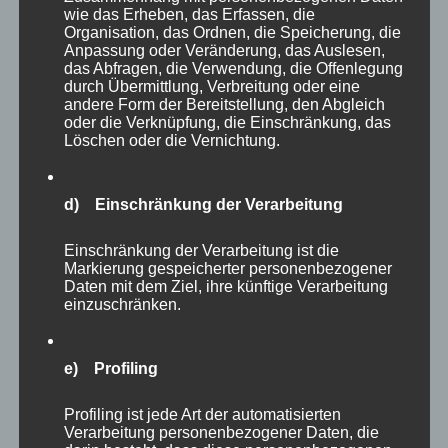
meine Frau und meine Kinder, nichts ist
wie das Erheben, das Erfassen, die
wichtiger als meine Familie.“ Er zeigte uns
Organisation, das Ordnen, die Speicherung, die
Anpassung oder Veränderung, das Auslesen,
allen seine Prioritäten im Leben und was für
das Abfragen, die Verwendung, die Offenlegung
ihn wirklich zählt. Ich glaube, es waren u.a.
durch Übermittlung, Verbreitung oder eine
andere Form der Bereitstellung, den Abgleich
auch diese Interviews, die ihn zu einem der
oder die Verknüpfung, die Einschränkung, das
absoluten Sympathieträger im Darts bei den
Löschen oder die Vernichtung.
Fans aber sogar bei den Kontrahenten gemacht
haben.
d) Einschränkung der Verarbeitung
Einschränkung der Verarbeitung ist die
Michael Smith wusste wahrscheinlich selbst
Markierung gespeicherter personenbezogener
am besten, dass er sein Bühnenverhalten
Daten mit dem Ziel, ihre künftige Verarbeitung
einzuschränken.
ändern musste, wenn er noch erfolgreicher
sein wollte. Wie er es gemacht hat, wird sein
Geheimnis bleiben, aber ab Jahresbeginn 2023
e) Profiling
sahen wir alle einen anderen Michael Smith.
Profiling ist jede Art der automatisierten
Wir konnten noch manchmal erahnen, wie
Verarbeitung personenbezogener Daten, die