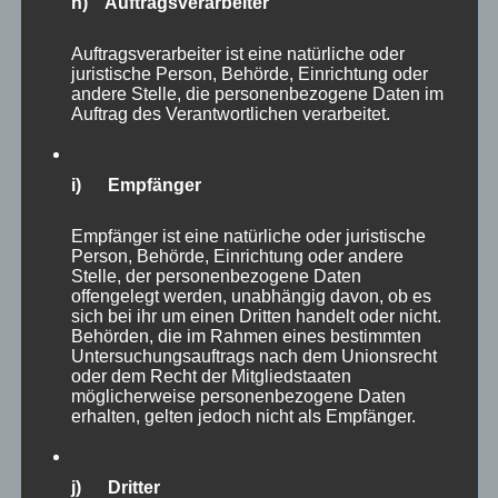
sich gemeinsam vor Freude am Boden. Bully
h) Auftragsverarbeiter
Boy, der Sympathieträger!
Auftragsverarbeiter ist eine natürliche oder
juristische Person, Behörde, Einrichtung oder
andere Stelle, die personenbezogene Daten im
Jetzt der WM-Titel gegen den klar favorisierten
Auftrag des Verantwortlichen verarbeitet.
Michael van Gerwen, selbst bereits dreimal
Weltmeister, der bis dahin ein grandioses
i) Empfänger
Turnier gespielt hatte. Sportlich war das Spiel
überragend, doch für den heutigen Impuls
Empfänger ist eine natürliche oder juristische
möchte ich noch zwei andere Aspekte
Person, Behörde, Einrichtung oder andere
Stelle, der personenbezogene Daten
aufgreifen. Es sind so oft die kleinen
offengelegt werden, unabhängig davon, ob es
Geschichten am Rande, die uns wirklich die
sich bei ihr um einen Dritten handelt oder nicht.
Behörden, die im Rahmen eines bestimmten
Chance zur Selbstreflexion bieten.
Untersuchungsauftrags nach dem Unionsrecht
oder dem Recht der Mitgliedstaaten
möglicherweise personenbezogene Daten
erhalten, gelten jedoch nicht als Empfänger.
j) Dritter