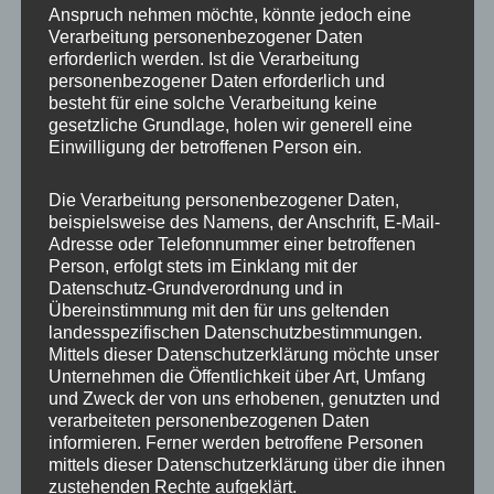
Anspruch nehmen möchte, könnte jedoch eine
Verarbeitung personenbezogener Daten
erforderlich werden. Ist die Verarbeitung
personenbezogener Daten erforderlich und
besteht für eine solche Verarbeitung keine
gesetzliche Grundlage, holen wir generell eine
Einwilligung der betroffenen Person ein.
Die Verarbeitung personenbezogener Daten,
beispielsweise des Namens, der Anschrift, E-Mail-
Adresse oder Telefonnummer einer betroffenen
Objektiv betrachtet waren aus meiner Sicht
Person, erfolgt stets im Einklang mit der
wohl insbesondere zwei Gründe für diese
Datenschutz-Grundverordnung und in
Niederlagenserie des Bully Boy verantwortlich:
Übereinstimmung mit den für uns geltenden
landesspezifischen Datenschutzbestimmungen.
Zum einen muss man feststellen, dass
Mittels dieser Datenschutzerklärung möchte unser
mehrfach seine Gegner gegen ihn das „Spiel
Unternehmen die Öffentlichkeit über Art, Umfang
und Zweck der von uns erhobenen, genutzten und
ihres Lebens spielten“. Es war einfach der Tag,
verarbeiteten personenbezogenen Daten
an dem ihnen alles gelang, da konnte Smith
informieren. Ferner werden betroffene Personen
spielen, wie er wollte (siehe etwa die
mittels dieser Datenschutzerklärung über die ihnen
zustehenden Rechte aufgeklärt.