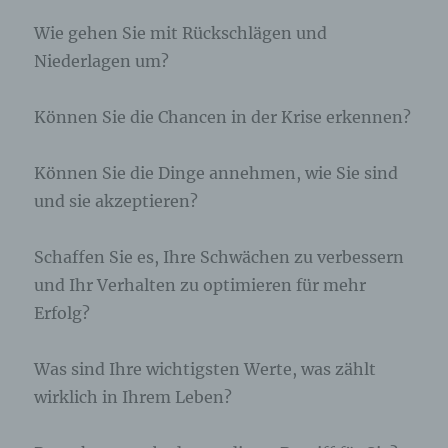
Die betroffene Person kann die Setzung von
Cookies durch unsere Internetseite jederzeit
Wie gehen Sie mit Rückschlägen und
mittels einer entsprechenden Einstellung des
Niederlagen um?
genutzten Internetbrowsers verhindern und damit
der Setzung von Cookies dauerhaft
widersprechen. Ferner können bereits gesetzte
Können Sie die Chancen in der Krise erkennen?
Cookies jederzeit über einen Internetbrowser oder
andere Softwareprogramme gelöscht werden. Dies
ist in allen gängigen Internetbrowsern möglich.
Können Sie die Dinge annehmen, wie Sie sind
Deaktiviert die betroffene Person die Setzung von
und sie akzeptieren?
Cookies in dem genutzten Internetbrowser, sind
unter Umständen nicht alle Funktionen unserer
Internetseite vollumfänglich nutzbar.
Schaffen Sie es, Ihre Schwächen zu verbessern
und Ihr Verhalten zu optimieren für mehr
Erfassung von allgemeinen Daten und
Erfolg?
Informationen
Die Internetseite erfasst mit jedem Aufruf der
Was sind Ihre wichtigsten Werte, was zählt
Internetseite durch eine betroffene Person oder ein
wirklich in Ihrem Leben?
automatisiertes System eine Reihe von
allgemeinen Daten und Informationen. Diese
allgemeinen Daten und Informationen werden in