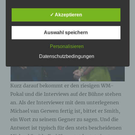
✓ Akzeptieren
Name und Anschrift des für die Verarbeitung
Verantwortlichen
Auswahl speichern
Verantwortlicher im Sinne der Datenschutz-
Grundverordnung, sonstiger in den Mitgliedstaaten
Personalisieren
der Europäischen Union geltenden
Datenschutzgesetze und anderer Bestimmungen
Datenschutzbedingungen
mit datenschutzrechtlichem Charakter ist die:
Cookies / SessionStorage / LocalStorage
Kurz darauf bekommt er den riesigen WM-
Die Internetseiten verwenden teilweise so
genannte Cookies, LocalStorage und
Pokal und die Interviews auf der Bühne stehen
SessionStorage. Dies dient dazu, unser Angebot
an. Als der Interviewer mit dem unterlegenen
nutzerfreundlicher, effektiver und sicherer zu
machen. Local Storage und SessionStorage ist
Michael van Gerwen fertig ist, bittet er Smith,
eine Technologie, mit welcher ihr Browser Daten
ein Wort zu seinem Gegner zu sagen. Und die
auf Ihrem Computer oder mobilen Gerät
abspeichert. Cookies sind Textdateien, welche
Antwort ist typisch für den stets bescheidenen
über einen Internetbrowser auf einem