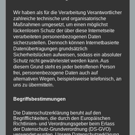
berüchtigten 15 Minuten des Peter Wright im
WM-Finale 2022). Viele selbsternannte
Wir haben als für die Verarbeitung Verantwortlicher
Experten, die schnell vom Leder ziehen,
zahlreiche technische und organisatorische
Maßnahmen umgesetzt, um einen möglichst
vergessen gerne, dass ja auch ein Gegner am
lückenlosen Schutz der über diese Internetseite
Spiel beteiligt ist. Michael Smith trieb sie alle
verarbeiteten personenbezogenen Daten
zu Höchstleistungen an – eigentlich ein
sicherzustellen. Dennoch können Internetbasierte
Datenübertragungen grundsätzlich
Kompliment für ihn, leider mit der
Sicherheitslücken aufweisen, sodass ein absoluter
unangenehmen Nebenerscheinung der
Schutz nicht gewährleistet werden kann. Aus
diesem Grund steht es jeder betroffenen Person
Niederlage. Zum anderen aber konnte jeder
frei, personenbezogene Daten auch auf
sehen, dass Michael Smith sich nicht immer im
alternativen Wegen, beispielsweise telefonisch, an
Griff hatte und an seinen eigenen Ansprüchen
uns zu übermitteln.
scheiterte. Er war ständig genervt, teilweise
Begriffsbestimmungen
selbst mit fast perfekten 140er-Aufnahmen
nicht zufrieden. Offenbar konnte er nicht
Die Datenschutzerklärung beruht auf den
akzeptieren, dass nicht jeder seiner Darts
Begrifflichkeiten, die durch den Europäischen
Richtlinien- und Verordnungsgeber beim Erlass
perfekt im Board steckte, was bei nur 8
der Datenschutz-Grundverordnung (DS-GVO)
verwendet wurden. Unsere Datenschutzerklärung