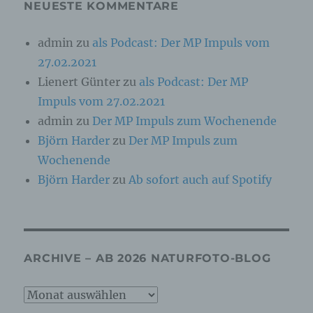
Vorschriften Angaben, die eine schnelle
NEUESTE KOMMENTARE
elektronische Kontaktaufnahme zu unserem
Unternehmen sowie eine unmittelbare
admin
zu
als Podcast: Der MP Impuls vom
Kommunikation mit uns ermöglichen, was
ebenfalls eine allgemeine Adresse der
27.02.2021
sogenannten elektronischen Post (E-Mail-
Adresse) umfasst. Sofern eine betroffene Person
Lienert Günter
zu
als Podcast: Der MP
per E-Mail oder über ein Kontaktformular den
Impuls vom 27.02.2021
Kontakt mit dem für die Verarbeitung
Verantwortlichen aufnimmt, werden die von der
admin
zu
Der MP Impuls zum Wochenende
betroffenen Person übermittelten
Björn Harder
zu
Der MP Impuls zum
personenbezogenen Daten automatisch
gespeichert. Solche auf freiwilliger Basis von einer
Wochenende
betroffenen Person an den für die Verarbeitung
Björn Harder
zu
Ab sofort auch auf Spotify
Verantwortlichen übermittelten
personenbezogenen Daten werden für Zwecke der
Bearbeitung oder der Kontaktaufnahme zur
betroffenen Person gespeichert. Es erfolgt keine
Weitergabe dieser personenbezogenen Daten an
Dritte.
ARCHIVE – AB 2026 NATURFOTO-BLOG
Kommentarfunktion im Blog auf der
Internetseite
Archive
Wir bieten den Nutzern auf einem Blog, der sich