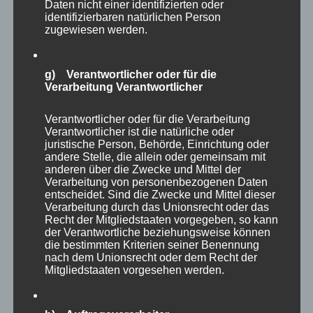
Daten nicht einer identifizierten oder
identifizierbaren natürlichen Person
zugewiesen werden.
Das ist der nächste Aspekt, den wir von ihm
lernen können. Akzeptieren, wie es ist, die
g) Verantwortlicher oder für die
Dinge annehmen, wie sie sind, nicht hadern,
Verarbeitung Verantwortlicher
nicht zweifeln, sondern auf die eigenen
Stärken vertrauen. Perfektion ist kein Zustand,
Verantwortlicher oder für die Verarbeitung
Verantwortlicher ist die natürliche oder
der ununterbrochen erreicht werden kann,
juristische Person, Behörde, Einrichtung oder
andere Stelle, die allein oder gemeinsam mit
Fehler zu machen ist Teil des Lebens.
anderen über die Zwecke und Mittel der
Verarbeitung von personenbezogenen Daten
entscheidet. Sind die Zwecke und Mittel dieser
Der „neue Bully Boy“ gewann schließlich mit
Verarbeitung durch das Unionsrecht oder das
dem Grand Slam of Darts 2022 seinen ersten
Recht der Mitgliedstaaten vorgegeben, so kann
der Verantwortliche beziehungsweise können
großen TV-Titel und das mehr als deutlich mit
die bestimmten Kriterien seiner Benennung
18-5 Legs im Finale. Selbst sein an diesem Tag
nach dem Unionsrecht oder dem Recht der
Mitgliedstaaten vorgesehen werden.
vollkommen chancenloser Gegner Nathan
Aspinall jubelte mit ihm und die beiden wälzten