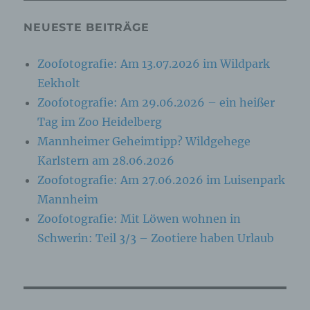
jederzeit abzuändern oder vollständig aus dem
Datenbestand des für die Verarbeitung
NEUESTE BEITRÄGE
Verantwortlichen löschen zu lassen.
Zoofotografie: Am 13.07.2026 im Wildpark
Der für die Verarbeitung Verantwortliche erteilt
Eekholt
jeder betroffenen Person jederzeit auf Anfrage
Auskunft darüber, welche personenbezogenen
Zoofotografie: Am 29.06.2026 – ein heißer
Daten über die betroffene Person gespeichert sind.
Tag im Zoo Heidelberg
Ferner berichtigt oder löscht der für die
Mannheimer Geheimtipp? Wildgehege
Verarbeitung Verantwortliche personenbezogene
Daten auf Wunsch oder Hinweis der betroffenen
Karlstern am 28.06.2026
Person, soweit dem keine gesetzlichen
Zoofotografie: Am 27.06.2026 im Luisenpark
Aufbewahrungspflichten entgegenstehen. Die
Gesamtheit der Mitarbeiter des für die Verarbeitung
Mannheim
Verantwortlichen stehen der betroffenen Person in
Zoofotografie: Mit Löwen wohnen in
diesem Zusammenhang als Ansprechpartner zur
Schwerin: Teil 3/3 – Zootiere haben Urlaub
Verfügung.
Kontaktmöglichkeit über die Internetseite
Die Internetseite enthält aufgrund von gesetzlichen