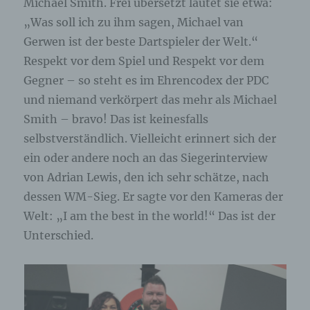
Computersystem abgelegt und gespeichert
Michael Smith. Frei übersetzt lautet sie etwa:
werden. Sie können die Verwendung von Cookies,
„Was soll ich zu ihm sagen, Michael van
LocalStorage und SessionStorage durch
entsprechende Einstellung in Ihrem Browser
Gerwen ist der beste Dartspieler der Welt.“
verhindern.
Respekt vor dem Spiel und Respekt vor dem
Gegner – so steht es im Ehrencodex der PDC
Zahlreiche Internetseiten und Server verwenden
Cookies. Viele Cookies enthalten eine sogenannte
und niemand verkörpert das mehr als Michael
Cookie-ID. Eine Cookie-ID ist eine eindeutige
Smith – bravo! Das ist keinesfalls
Kennung des Cookies. Sie besteht aus einer
selbstverständlich. Vielleicht erinnert sich der
Zeichenfolge, durch welche Internetseiten und
Server dem konkreten Internetbrowser zugeordnet
ein oder andere noch an das Siegerinterview
werden können, in dem das Cookie gespeichert
von Adrian Lewis, den ich sehr schätze, nach
wurde. Dies ermöglicht es den besuchten
Internetseiten und Servern, den individuellen
dessen WM-Sieg. Er sagte vor den Kameras der
Browser der betroffenen Person von anderen
Welt: „I am the best in the world!“ Das ist der
Internetbrowsern, die andere Cookies enthalten,
Unterschied.
zu unterscheiden. Ein bestimmter Internetbrowser
kann über die eindeutige Cookie-ID wiedererkannt
und identifiziert werden.
Durch den Einsatz von Cookies kann den Nutzern