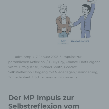
Autor
Veröffentlicht
Kategorien
adminmp
7. Januar 2023
Impulse zur
am
Schlagwörter
persönlichen Reflexion
Bully Boy
,
Chance
,
Darts
,
eigene
Werte
,
Erfolg
,
Krise
,
Michael Smith
,
Podcast
,
Selbstreflexion
,
Umgang mit Niederlagen
,
Veränderung
,
zu
Zufriedenheit
Schreibe einen Kommentar
als
Podcast:
Der
Der MP Impuls zur
MP
Impuls
Selbstreflexion vom
zur