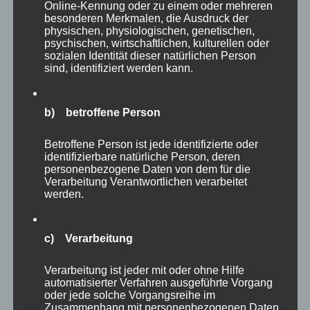
Online-Kennung oder zu einem oder mehreren
besonderen Merkmalen, die Ausdruck der
Erfolg kommt niemals von allein, er ist immer
physischen, physiologischen, genetischen,
auch mit Rückschlägen und Niederlagen
psychischen, wirtschaftlichen, kulturellen oder
sozialen Identität dieser natürlichen Person
verbunden.
sind, identifiziert werden kann.
Wie gehen wir damit um? Wie ging Michael
b) betroffene Person
Smith damit um? Wie hat er es geschafft, an
den vielen Niederlagen zu wachsen und
Betroffene Person ist jede identifizierte oder
letztlich gestärkt aus ihnen hervorzugehen?
identifizierbare natürliche Person, deren
personenbezogene Daten von dem für die
Natürlich wurde er oft danach gefragt und ich
Verarbeitung Verantwortlichen verarbeitet
habe vieler dieser Interviews im TV gesehen.
werden.
Immer wieder ließ er zum einen seinen
Gefühlen und seiner Enttäuschung freien Lauf
c) Verarbeitung
– die Gefühle mussten raus. Immer aber sagte
Verarbeitung ist jeder mit oder ohne Hilfe
er auch (sinngemäß): „Ich mache einfach
automatisierter Verfahren ausgeführte Vorgang
weiter, es ist nur Sport. Was wirklich zählt sind
oder jede solche Vorgangsreihe im
Zusammenhang mit personenbezogenen Daten