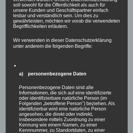
Millimeter breiten Zielfeldern nun mal
soll sowohl für die Öffentlichkeit als auch für
unvermeidlich ist, egal wie gut man spielt. . Er
unsere Kunden und Geschäftspartner einfach
lesbar und verständlich sein. Um dies zu
schimpfte auf der Bühne mit sich selbst, wirkte
gewährleisten, möchten wir vorab die verwendeten
genervt, fast lustlos, brachte sich selbst völlig
Begrifflichkeiten erläutern.
aus der Balance und baute damit den Gegner
Wir verwenden in dieser Datenschutzerklärung
auf. Das Ergebnis war nur folgerichtig – er
unter anderem die folgenden Begriffe:
verlor.
Dieser Aspekt bietet uns gleich zwei Chancen
a) personenbezogene Daten
der Selbstreflexion: Niederlagen gehören zum
Leben dazu, aus ihnen lernen wir am meisten.
Personenbezogene Daten sind alle
Erst muss man lernen zu verlieren, dann kann
Informationen, die sich auf eine identifizierte
oder identifizierbare natürliche Person (im
man auch gewinnen. So schrieb es auch
Folgenden „betroffene Person") beziehen. Als
Michael Smith auf Twitter: „But because I had
identifizierbar wird eine natürliche Person
angesehen, die direkt oder indirekt,
to wait so long and I had to fail over and over
insbesondere mittels Zuordnung zu einer
again to get to where I’m at.”
Kennung wie einem Namen, zu einer
Kennnummer, zu Standortdaten, zu einer