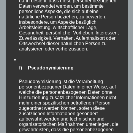
unzufrieden er wohl gerade mit seinem
darin besteht, dass diese personenbezogenen
Daten verwendet werden, um bestimmte
eigenen Spiel war, gezeigt hat er es fast nicht
persönliche Aspekte, die sich auf eine
mehr. Er blieb stets cool, vertraute auf seine
natürliche Person beziehen, zu bewerten,
insbesondere, um Aspekte bezüglich
Fähigkeiten, er schimpfte nicht mehr und
Arbeitsleistung, wirtschaftlicher Lage,
Gesundheit, persönlicher Vorlieben, Interessen,
wurde besser und besser. Schnell sprachen die
Zuverlässigkeit, Verhalten, Aufenthaltsort oder
Experten vom „neuen Bully Boy“. Er konnte
Ortswechsel dieser natürlichen Person zu
analysieren oder vorherzusagen.
plötzlich akzeptieren, dass auch er nicht immer
perfekt spielen kann.
f) Pseudonymisierung
Pseudonymisierung ist die Verarbeitung
personenbezogener Daten in einer Weise, auf
welche die personenbezogenen Daten ohne
Hinzuziehung zusätzlicher Informationen nicht
mehr einer spezifischen betroffenen Person
zugeordnet werden können, sofern diese
zusätzlichen Informationen gesondert
aufbewahrt werden und technischen und
organisatorischen Maßnahmen unterliegen, die
gewährleisten, dass die personenbezogenen