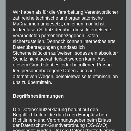
berüchtigten 15 Minuten des Peter Wright im
WM-Finale 2022). Viele selbsternannte
Wir haben als für die Verarbeitung Verantwortlicher
Experten, die schnell vom Leder ziehen,
zahlreiche technische und organisatorische
Maßnahmen umgesetzt, um einen möglichst
vergessen gerne, dass ja auch ein Gegner am
lückenlosen Schutz der über diese Internetseite
Spiel beteiligt ist. Michael Smith trieb sie alle
verarbeiteten personenbezogenen Daten
zu Höchstleistungen an – eigentlich ein
sicherzustellen. Dennoch können Internetbasierte
Datenübertragungen grundsätzlich
Kompliment für ihn, leider mit der
Sicherheitslücken aufweisen, sodass ein absoluter
unangenehmen Nebenerscheinung der
Schutz nicht gewährleistet werden kann. Aus
diesem Grund steht es jeder betroffenen Person
Niederlage. Zum anderen aber konnte jeder
frei, personenbezogene Daten auch auf
sehen, dass Michael Smith sich nicht immer im
alternativen Wegen, beispielsweise telefonisch, an
Griff hatte und an seinen eigenen Ansprüchen
uns zu übermitteln.
scheiterte. Er war ständig genervt, teilweise
Begriffsbestimmungen
selbst mit fast perfekten 140er-Aufnahmen
nicht zufrieden. Offenbar konnte er nicht
Die Datenschutzerklärung beruht auf den
akzeptieren, dass nicht jeder seiner Darts
Begrifflichkeiten, die durch den Europäischen
Richtlinien- und Verordnungsgeber beim Erlass
perfekt im Board steckte, was bei nur 8
der Datenschutz-Grundverordnung (DS-GVO)
verwendet wurden. Unsere Datenschutzerklärung