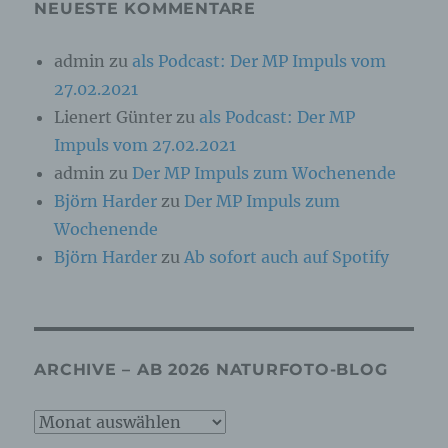
Vorschriften Angaben, die eine schnelle
NEUESTE KOMMENTARE
elektronische Kontaktaufnahme zu unserem
Unternehmen sowie eine unmittelbare
admin
zu
als Podcast: Der MP Impuls vom
Kommunikation mit uns ermöglichen, was
ebenfalls eine allgemeine Adresse der
27.02.2021
sogenannten elektronischen Post (E-Mail-
Adresse) umfasst. Sofern eine betroffene Person
Lienert Günter
zu
als Podcast: Der MP
per E-Mail oder über ein Kontaktformular den
Impuls vom 27.02.2021
Kontakt mit dem für die Verarbeitung
Verantwortlichen aufnimmt, werden die von der
admin
zu
Der MP Impuls zum Wochenende
betroffenen Person übermittelten
Björn Harder
zu
Der MP Impuls zum
personenbezogenen Daten automatisch
gespeichert. Solche auf freiwilliger Basis von einer
Wochenende
betroffenen Person an den für die Verarbeitung
Björn Harder
zu
Ab sofort auch auf Spotify
Verantwortlichen übermittelten
personenbezogenen Daten werden für Zwecke der
Bearbeitung oder der Kontaktaufnahme zur
betroffenen Person gespeichert. Es erfolgt keine
Weitergabe dieser personenbezogenen Daten an
Dritte.
ARCHIVE – AB 2026 NATURFOTO-BLOG
Kommentarfunktion im Blog auf der
Internetseite
Archive
Wir bieten den Nutzern auf einem Blog, der sich