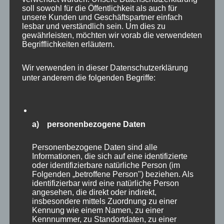
Millimeter breiten Zielfeldern nun mal
soll sowohl für die Öffentlichkeit als auch für
unvermeidlich ist, egal wie gut man spielt. . Er
unsere Kunden und Geschäftspartner einfach
lesbar und verständlich sein. Um dies zu
schimpfte auf der Bühne mit sich selbst, wirkte
gewährleisten, möchten wir vorab die verwendeten
genervt, fast lustlos, brachte sich selbst völlig
Begrifflichkeiten erläutern.
aus der Balance und baute damit den Gegner
Wir verwenden in dieser Datenschutzerklärung
auf. Das Ergebnis war nur folgerichtig – er
unter anderem die folgenden Begriffe:
verlor.
Dieser Aspekt bietet uns gleich zwei Chancen
a) personenbezogene Daten
der Selbstreflexion: Niederlagen gehören zum
Leben dazu, aus ihnen lernen wir am meisten.
Personenbezogene Daten sind alle
Erst muss man lernen zu verlieren, dann kann
Informationen, die sich auf eine identifizierte
oder identifizierbare natürliche Person (im
man auch gewinnen. So schrieb es auch
Folgenden „betroffene Person") beziehen. Als
Michael Smith auf Twitter: „But because I had
identifizierbar wird eine natürliche Person
angesehen, die direkt oder indirekt,
to wait so long and I had to fail over and over
insbesondere mittels Zuordnung zu einer
again to get to where I’m at.”
Kennung wie einem Namen, zu einer
Kennnummer, zu Standortdaten, zu einer