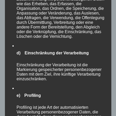
meine Frau und meine Kinder, nichts ist
wie das Erheben, das Erfassen, die
wichtiger als meine Familie.“ Er zeigte uns
Organisation, das Ordnen, die Speicherung, die
Anpassung oder Veränderung, das Auslesen,
allen seine Prioritäten im Leben und was für
das Abfragen, die Verwendung, die Offenlegung
ihn wirklich zählt. Ich glaube, es waren u.a.
durch Übermittlung, Verbreitung oder eine
andere Form der Bereitstellung, den Abgleich
auch diese Interviews, die ihn zu einem der
oder die Verknüpfung, die Einschränkung, das
absoluten Sympathieträger im Darts bei den
Löschen oder die Vernichtung.
Fans aber sogar bei den Kontrahenten gemacht
haben.
d) Einschränkung der Verarbeitung
Einschränkung der Verarbeitung ist die
Michael Smith wusste wahrscheinlich selbst
Markierung gespeicherter personenbezogener
am besten, dass er sein Bühnenverhalten
Daten mit dem Ziel, ihre künftige Verarbeitung
einzuschränken.
ändern musste, wenn er noch erfolgreicher
sein wollte. Wie er es gemacht hat, wird sein
Geheimnis bleiben, aber ab Jahresbeginn 2023
e) Profiling
sahen wir alle einen anderen Michael Smith.
Profiling ist jede Art der automatisierten
Wir konnten noch manchmal erahnen, wie
Verarbeitung personenbezogener Daten, die