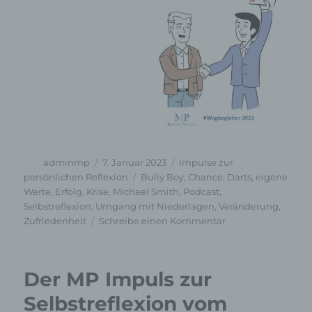
Autor
Veröffentlicht
Kategorien
adminmp
7. Januar 2023
Impulse zur
am
Schlagwörter
persönlichen Reflexion
Bully Boy
,
Chance
,
Darts
,
eigene
Werte
,
Erfolg
,
Krise
,
Michael Smith
,
Podcast
,
Selbstreflexion
,
Umgang mit Niederlagen
,
Veränderung
,
zu
Zufriedenheit
Schreibe einen Kommentar
als
Podcast:
Der
Der MP Impuls zur
MP
Impuls
Selbstreflexion vom
zur