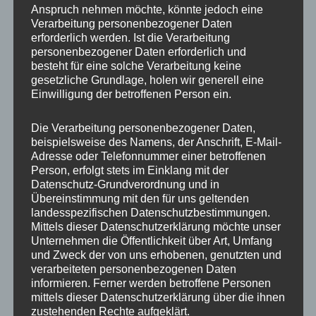
Anspruch nehmen möchte, könnte jedoch eine
Verarbeitung personenbezogener Daten
erforderlich werden. Ist die Verarbeitung
personenbezogener Daten erforderlich und
besteht für eine solche Verarbeitung keine
gesetzliche Grundlage, holen wir generell eine
Einwilligung der betroffenen Person ein.
Die Verarbeitung personenbezogener Daten,
beispielsweise des Namens, der Anschrift, E-Mail-
Adresse oder Telefonnummer einer betroffenen
Objektiv betrachtet waren aus meiner Sicht
Person, erfolgt stets im Einklang mit der
wohl insbesondere zwei Gründe für diese
Datenschutz-Grundverordnung und in
Niederlagenserie des Bully Boy verantwortlich:
Übereinstimmung mit den für uns geltenden
landesspezifischen Datenschutzbestimmungen.
Zum einen muss man feststellen, dass
Mittels dieser Datenschutzerklärung möchte unser
mehrfach seine Gegner gegen ihn das „Spiel
Unternehmen die Öffentlichkeit über Art, Umfang
und Zweck der von uns erhobenen, genutzten und
ihres Lebens spielten“. Es war einfach der Tag,
verarbeiteten personenbezogenen Daten
an dem ihnen alles gelang, da konnte Smith
informieren. Ferner werden betroffene Personen
spielen, wie er wollte (siehe etwa die
mittels dieser Datenschutzerklärung über die ihnen
zustehenden Rechte aufgeklärt.