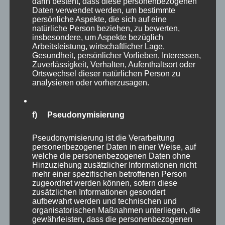
unzufrieden er wohl gerade mit seinem
darin besteht, dass diese personenbezogenen
Daten verwendet werden, um bestimmte
eigenen Spiel war, gezeigt hat er es fast nicht
persönliche Aspekte, die sich auf eine
mehr. Er blieb stets cool, vertraute auf seine
natürliche Person beziehen, zu bewerten,
insbesondere, um Aspekte bezüglich
Fähigkeiten, er schimpfte nicht mehr und
Arbeitsleistung, wirtschaftlicher Lage,
Gesundheit, persönlicher Vorlieben, Interessen,
wurde besser und besser. Schnell sprachen die
Zuverlässigkeit, Verhalten, Aufenthaltsort oder
Experten vom „neuen Bully Boy“. Er konnte
Ortswechsel dieser natürlichen Person zu
analysieren oder vorherzusagen.
plötzlich akzeptieren, dass auch er nicht immer
perfekt spielen kann.
f) Pseudonymisierung
Pseudonymisierung ist die Verarbeitung
personenbezogener Daten in einer Weise, auf
welche die personenbezogenen Daten ohne
Hinzuziehung zusätzlicher Informationen nicht
mehr einer spezifischen betroffenen Person
zugeordnet werden können, sofern diese
zusätzlichen Informationen gesondert
aufbewahrt werden und technischen und
organisatorischen Maßnahmen unterliegen, die
gewährleisten, dass die personenbezogenen