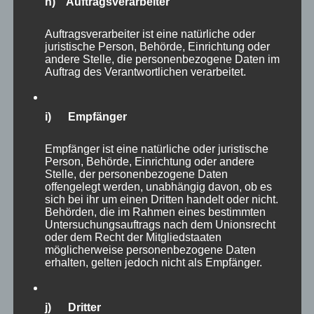
sich gemeinsam vor Freude am Boden. Bully
h) Auftragsverarbeiter
Boy, der Sympathieträger!
Auftragsverarbeiter ist eine natürliche oder
juristische Person, Behörde, Einrichtung oder
andere Stelle, die personenbezogene Daten im
Jetzt der WM-Titel gegen den klar favorisierten
Auftrag des Verantwortlichen verarbeitet.
Michael van Gerwen, selbst bereits dreimal
Weltmeister, der bis dahin ein grandioses
i) Empfänger
Turnier gespielt hatte. Sportlich war das Spiel
überragend, doch für den heutigen Impuls
Empfänger ist eine natürliche oder juristische
möchte ich noch zwei andere Aspekte
Person, Behörde, Einrichtung oder andere
Stelle, der personenbezogene Daten
aufgreifen. Es sind so oft die kleinen
offengelegt werden, unabhängig davon, ob es
Geschichten am Rande, die uns wirklich die
sich bei ihr um einen Dritten handelt oder nicht.
Behörden, die im Rahmen eines bestimmten
Chance zur Selbstreflexion bieten.
Untersuchungsauftrags nach dem Unionsrecht
oder dem Recht der Mitgliedstaaten
möglicherweise personenbezogene Daten
erhalten, gelten jedoch nicht als Empfänger.
j) Dritter