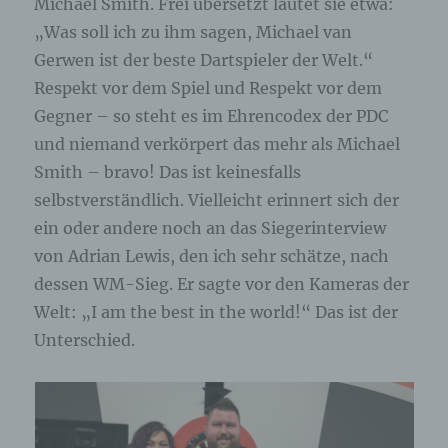
Computersystem abgelegt und gespeichert
Michael Smith. Frei übersetzt lautet sie etwa:
werden. Sie können die Verwendung von Cookies,
„Was soll ich zu ihm sagen, Michael van
LocalStorage und SessionStorage durch
entsprechende Einstellung in Ihrem Browser
Gerwen ist der beste Dartspieler der Welt.“
verhindern.
Respekt vor dem Spiel und Respekt vor dem
Gegner – so steht es im Ehrencodex der PDC
Zahlreiche Internetseiten und Server verwenden
Cookies. Viele Cookies enthalten eine sogenannte
und niemand verkörpert das mehr als Michael
Cookie-ID. Eine Cookie-ID ist eine eindeutige
Smith – bravo! Das ist keinesfalls
Kennung des Cookies. Sie besteht aus einer
selbstverständlich. Vielleicht erinnert sich der
Zeichenfolge, durch welche Internetseiten und
Server dem konkreten Internetbrowser zugeordnet
ein oder andere noch an das Siegerinterview
werden können, in dem das Cookie gespeichert
von Adrian Lewis, den ich sehr schätze, nach
wurde. Dies ermöglicht es den besuchten
Internetseiten und Servern, den individuellen
dessen WM-Sieg. Er sagte vor den Kameras der
Browser der betroffenen Person von anderen
Welt: „I am the best in the world!“ Das ist der
Internetbrowsern, die andere Cookies enthalten,
Unterschied.
zu unterscheiden. Ein bestimmter Internetbrowser
kann über die eindeutige Cookie-ID wiedererkannt
und identifiziert werden.
Durch den Einsatz von Cookies kann den Nutzern