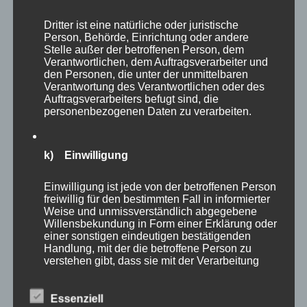
Dritter ist eine natürliche oder juristische
Person, Behörde, Einrichtung oder andere
Stelle außer der betroffenen Person, dem
Verantwortlichen, dem Auftragsverarbeiter und
den Personen, die unter der unmittelbaren
Verantwortung des Verantwortlichen oder des
Auftragsverarbeiters befugt sind, die
personenbezogenen Daten zu verarbeiten.
Matchdart auf Doppel 8 – passt – der Bully Boy
ist Weltmeister – er reißt die Arme hoch, dreht
sich um und nimmt kurz die Gratulation seines
k) Einwilligung
Gegners entgegen. Dann rennt er los, es gibt
Einwilligung ist jede von der betroffenen Person
kein Halten mehr, er stürmt von der Bühne zu
freiwillig für den bestimmten Fall in informierter
Weise und unmissverständlich abgegebene
seiner Familie, er wirft sich in die Arme seiner
Willensbekundung in Form einer Erklärung oder
Frau und seiner beiden Söhne. Es braucht keine
einer sonstigen eindeutigen bestätigenden
Handlung, mit der die betroffene Person zu
Worte, jeder in der Halle versteht, was Michael
verstehen gibt, dass sie mit der Verarbeitung
Smith sagen möchte. Ihr seid das Wichtigste,
der sie betreffenden personenbezogenen Daten
einverstanden ist.
ohne euch hätte ich es nie geschafft.
Essenziell