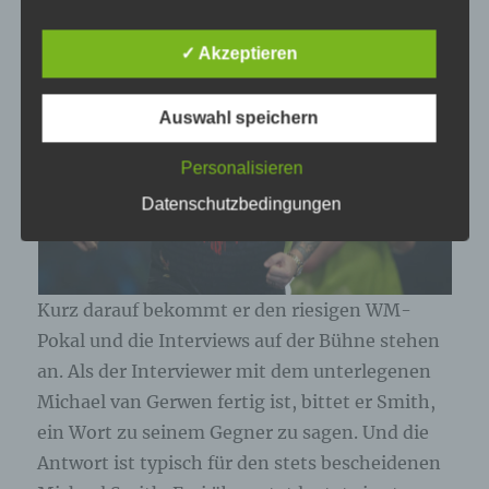
✓ Akzeptieren
Name und Anschrift des für die Verarbeitung
Verantwortlichen
Auswahl speichern
Verantwortlicher im Sinne der Datenschutz-
Grundverordnung, sonstiger in den Mitgliedstaaten
Personalisieren
der Europäischen Union geltenden
Datenschutzgesetze und anderer Bestimmungen
Datenschutzbedingungen
mit datenschutzrechtlichem Charakter ist die:
Cookies / SessionStorage / LocalStorage
Kurz darauf bekommt er den riesigen WM-
Die Internetseiten verwenden teilweise so
genannte Cookies, LocalStorage und
Pokal und die Interviews auf der Bühne stehen
SessionStorage. Dies dient dazu, unser Angebot
an. Als der Interviewer mit dem unterlegenen
nutzerfreundlicher, effektiver und sicherer zu
machen. Local Storage und SessionStorage ist
Michael van Gerwen fertig ist, bittet er Smith,
eine Technologie, mit welcher ihr Browser Daten
ein Wort zu seinem Gegner zu sagen. Und die
auf Ihrem Computer oder mobilen Gerät
abspeichert. Cookies sind Textdateien, welche
Antwort ist typisch für den stets bescheidenen
über einen Internetbrowser auf einem