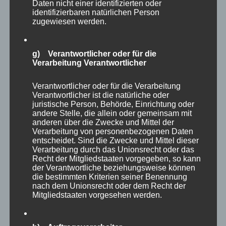
Daten nicht einer identifizierten oder
identifizierbaren natürlichen Person
zugewiesen werden.
Das ist der nächste Aspekt, den wir von ihm
lernen können. Akzeptieren, wie es ist, die
g) Verantwortlicher oder für die
Dinge annehmen, wie sie sind, nicht hadern,
Verarbeitung Verantwortlicher
nicht zweifeln, sondern auf die eigenen
Stärken vertrauen. Perfektion ist kein Zustand,
Verantwortlicher oder für die Verarbeitung
Verantwortlicher ist die natürliche oder
der ununterbrochen erreicht werden kann,
juristische Person, Behörde, Einrichtung oder
andere Stelle, die allein oder gemeinsam mit
Fehler zu machen ist Teil des Lebens.
anderen über die Zwecke und Mittel der
Verarbeitung von personenbezogenen Daten
entscheidet. Sind die Zwecke und Mittel dieser
Der „neue Bully Boy“ gewann schließlich mit
Verarbeitung durch das Unionsrecht oder das
dem Grand Slam of Darts 2022 seinen ersten
Recht der Mitgliedstaaten vorgegeben, so kann
der Verantwortliche beziehungsweise können
großen TV-Titel und das mehr als deutlich mit
die bestimmten Kriterien seiner Benennung
18-5 Legs im Finale. Selbst sein an diesem Tag
nach dem Unionsrecht oder dem Recht der
Mitgliedstaaten vorgesehen werden.
vollkommen chancenloser Gegner Nathan
Aspinall jubelte mit ihm und die beiden wälzten