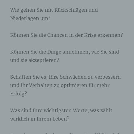
Die betroffene Person kann die Setzung von
Cookies durch unsere Internetseite jederzeit
Wie gehen Sie mit Rückschlägen und
mittels einer entsprechenden Einstellung des
Niederlagen um?
genutzten Internetbrowsers verhindern und damit
der Setzung von Cookies dauerhaft
widersprechen. Ferner können bereits gesetzte
Können Sie die Chancen in der Krise erkennen?
Cookies jederzeit über einen Internetbrowser oder
andere Softwareprogramme gelöscht werden. Dies
ist in allen gängigen Internetbrowsern möglich.
Können Sie die Dinge annehmen, wie Sie sind
Deaktiviert die betroffene Person die Setzung von
und sie akzeptieren?
Cookies in dem genutzten Internetbrowser, sind
unter Umständen nicht alle Funktionen unserer
Internetseite vollumfänglich nutzbar.
Schaffen Sie es, Ihre Schwächen zu verbessern
und Ihr Verhalten zu optimieren für mehr
Erfassung von allgemeinen Daten und
Erfolg?
Informationen
Die Internetseite erfasst mit jedem Aufruf der
Was sind Ihre wichtigsten Werte, was zählt
Internetseite durch eine betroffene Person oder ein
wirklich in Ihrem Leben?
automatisiertes System eine Reihe von
allgemeinen Daten und Informationen. Diese
allgemeinen Daten und Informationen werden in