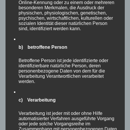
Online-Kennung oder zu einem oder mehreren
besonderen Merkmalen, die Ausdruck der
Erfolg kommt niemals von allein, er ist immer
physischen, physiologischen, genetischen,
auch mit Rückschlägen und Niederlagen
psychischen, wirtschaftlichen, kulturellen oder
sozialen Identität dieser natürlichen Person
verbunden.
sind, identifiziert werden kann.
Wie gehen wir damit um? Wie ging Michael
b) betroffene Person
Smith damit um? Wie hat er es geschafft, an
den vielen Niederlagen zu wachsen und
Betroffene Person ist jede identifizierte oder
letztlich gestärkt aus ihnen hervorzugehen?
identifizierbare natürliche Person, deren
personenbezogene Daten von dem für die
Natürlich wurde er oft danach gefragt und ich
Verarbeitung Verantwortlichen verarbeitet
habe vieler dieser Interviews im TV gesehen.
werden.
Immer wieder ließ er zum einen seinen
Gefühlen und seiner Enttäuschung freien Lauf
c) Verarbeitung
– die Gefühle mussten raus. Immer aber sagte
Verarbeitung ist jeder mit oder ohne Hilfe
er auch (sinngemäß): „Ich mache einfach
automatisierter Verfahren ausgeführte Vorgang
weiter, es ist nur Sport. Was wirklich zählt sind
oder jede solche Vorgangsreihe im
Zusammenhang mit personenbezogenen Daten