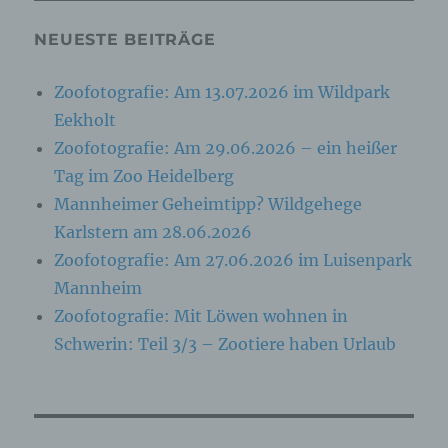
jederzeit abzuändern oder vollständig aus dem
Datenbestand des für die Verarbeitung
NEUESTE BEITRÄGE
Verantwortlichen löschen zu lassen.
Zoofotografie: Am 13.07.2026 im Wildpark
Der für die Verarbeitung Verantwortliche erteilt
Eekholt
jeder betroffenen Person jederzeit auf Anfrage
Auskunft darüber, welche personenbezogenen
Zoofotografie: Am 29.06.2026 – ein heißer
Daten über die betroffene Person gespeichert sind.
Tag im Zoo Heidelberg
Ferner berichtigt oder löscht der für die
Mannheimer Geheimtipp? Wildgehege
Verarbeitung Verantwortliche personenbezogene
Daten auf Wunsch oder Hinweis der betroffenen
Karlstern am 28.06.2026
Person, soweit dem keine gesetzlichen
Zoofotografie: Am 27.06.2026 im Luisenpark
Aufbewahrungspflichten entgegenstehen. Die
Gesamtheit der Mitarbeiter des für die Verarbeitung
Mannheim
Verantwortlichen stehen der betroffenen Person in
Zoofotografie: Mit Löwen wohnen in
diesem Zusammenhang als Ansprechpartner zur
Schwerin: Teil 3/3 – Zootiere haben Urlaub
Verfügung.
Kontaktmöglichkeit über die Internetseite
Die Internetseite enthält aufgrund von gesetzlichen