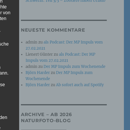
Schwerin: Teil 3/3 – Zootiere haben Urlaub
en
chte
r von
ten
NEUESTE KOMMENTARE
.
admin
zu
als Podcast: Der MP Impuls vom
ische
27.02.2021
Lienert Günter
zu
als Podcast: Der MP
Impuls vom 27.02.2021
admin
zu
Der MP Impuls zum Wochenende
n
Björn Harder
zu
Der MP Impuls zum
ann.
Wochenende
ise
Björn Harder
zu
Ab sofort auch auf Spotify
ARCHIVE – AB 2026
 den
NATURFOTO-BLOG
e