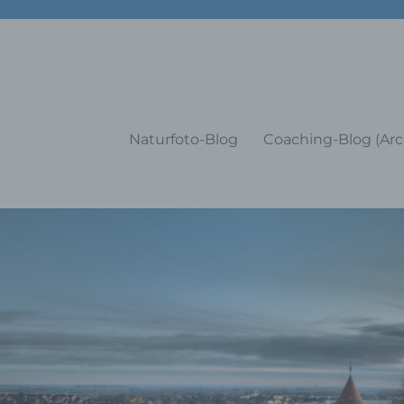
g Training Coaching Impulsvo
Naturfoto-Blog
Coaching-Blog (Arc