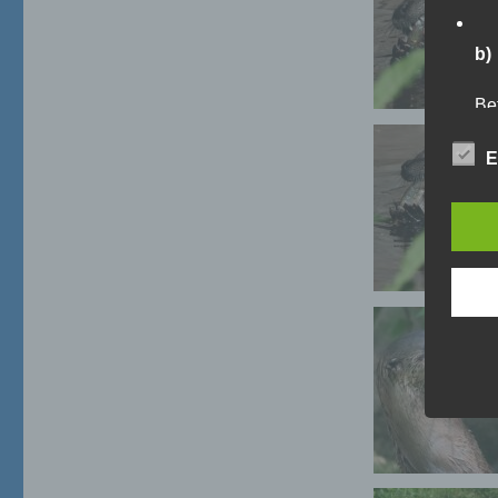
b)
Bet
Pe
Ve
E
c)
Ver
au
Zu
Er
An
Ve
ei
Ve
d)