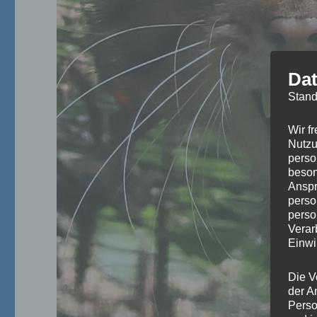
Dat
Stand
Wir f
Nutzu
perso
beson
Anspr
perso
perso
Verar
Einwi
Die V
der A
Perso