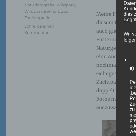
Daten
Naturfotografie
,
Wildpark
,
Kunde
Wildpark Eekholt
,
Zoo
,
Meine Firma hatt
dies 
Zoofotografie
Begrif
diesem Park u.a
Schreibe einen
auch gleich mein
zu
Kommentar
Wir v
Zoofotografie:
Fütterung. Ganz 
folge
Am
Naturgehegen in 
13.07.2026
eine Auszubilde
im
Wildpark
nochmals bessere
a)
Eekholt
Geheges verweil
Zuchtpaar als au
Pe
ide
doppelt so alt w
„be
Fotos machen. F
Pe
Zu
auszuwählen.
zu
me
ph
ode
we