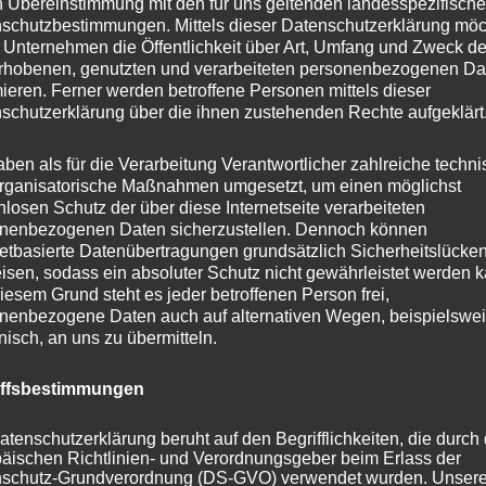
n Übereinstimmung mit den für uns geltenden landesspezifisch
schutzbestimmungen. Mittels dieser Datenschutzerklärung mö
 Unternehmen die Öffentlichkeit über Art, Umfang und Zweck de
rhobenen, genutzten und verarbeiteten personenbezogenen Da
mieren. Ferner werden betroffene Personen mittels dieser
schutzerklärung über die ihnen zustehenden Rechte aufgeklärt
aben als für die Verarbeitung Verantwortlicher zahlreiche techn
rganisatorische Maßnahmen umgesetzt, um einen möglichst
nlosen Schutz der über diese Internetseite verarbeiteten
nenbezogenen Daten sicherzustellen. Dennoch können
netbasierte Datenübertragungen grundsätzlich Sicherheitslücke
 im
Kreis Segeberg
ist der
Wildpark Eekholt
, der, wenn
isen, sodass ein absoluter Schutz nicht gewährleistet werden k
 Kilometer mal außer Acht lässt, quasi vor meiner
iesem Grund steht es jeder betroffenen Person frei,
nenbezogene Daten auch auf alternativen Wegen, beispielswe
onisch, an uns zu übermitteln.
ch überregional sehr bekannt und wurde mehrfach
iffsbestimmungen
Da ich dennoch länger nicht dort war, überraschte mich
atenschutzerklärung beruht auf den Begrifflichkeiten, die durch
 sich dort getan hat. Schönes Wetter und Sommerferien
äischen Richtlinien- und Verordnungsgeber beim Erlass der
uch an diesem Montagmorgen für guten Besuch.
schutz-Grundverordnung (DS-GVO) verwendet wurden. Unser