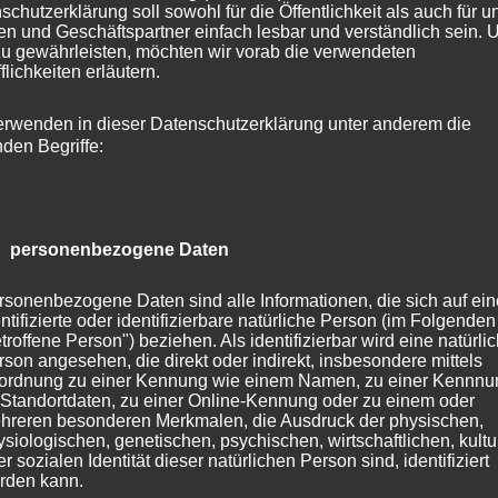
schutzerklärung soll sowohl für die Öffentlichkeit als auch für u
n und Geschäftspartner einfach lesbar und verständlich sein.
e bis zu ihrer Auflösung über viele Jahre Patentiere in
zu gewährleisten, möchten wir vorab die verwendeten
flichkeiten erläutern.
. einen
Fischotter
. Die quirligen Fischfresser waren denn
 erster Anlaufpunkt und ich kam genau richtig zur
erwenden in dieser Datenschutzerklärung unter anderem die
generell gilt, dass man als Fotograf in den großen
nden Begriffe:
Eekholt sehr gut fotografieren kann. Die Fütterung, die
nde auch sehr nett und anschaulich kommentierte, bot
 Möglichkeiten, da die Tiere lange im vorderen Teil des
 personenbezogene Daten
ten und es sich schmecken ließen. Sowohl vom aktuelle
ch von Fischotteropa Cid, der mit 26 Jahren schon
rsonenbezogene Daten sind alle Informationen, die sich auf ein
ntifizierte oder identifizierbare natürliche Person (im Folgenden
ie seine Lebenserwartung ist, konnte ich also zahlreiche
troffene Person") beziehen. Als identifizierbar wird eine natürli
ür diesen Blogbeitrag hatte ich Mühe, die “schönsten”
rson angesehen, die direkt oder indirekt, insbesondere mittels
ordnung zu einer Kennung wie einem Namen, zu einer Kennn
 Standortdaten, zu einer Online-Kennung oder zu einem oder
hreren besonderen Merkmalen, die Ausdruck der physischen,
ysiologischen, genetischen, psychischen, wirtschaftlichen, kultu
r sozialen Identität dieser natürlichen Person sind, identifiziert
rden kann.