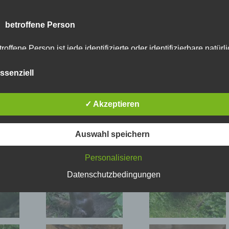
 betroffene Person
roffene Person ist jede identifizierte oder identifizierbare natürl
rson, deren personenbezogene Daten von dem für die Verarbei
rantwortlichen verarbeitet werden.
ssenziell
 Verarbeitung
✓ Akzeptieren
arbeitung ist jeder mit oder ohne Hilfe automatisierter Verfahre
sgeführte Vorgang oder jede solche Vorgangsreihe im
Auswahl speichern
sammenhang mit personenbezogenen Daten wie das Erheben,
fassen, die Organisation, das Ordnen, die Speicherung, die
Personalisieren
passung oder Veränderung, das Auslesen, das Abfragen, die
rwendung, die Offenlegung durch Übermittlung, Verbreitung ode
Datenschutzbedingungen
ne andere Form der Bereitstellung, den Abgleich oder die
rknüpfung, die Einschränkung, das Löschen oder die Vernichtu
 Einschränkung der Verarbeitung