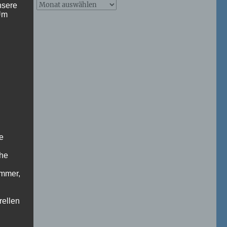
Archive
nsere
 Um
–
ab
2026
Naturfoto-
Blog
n
e
che
ummer,
rellen