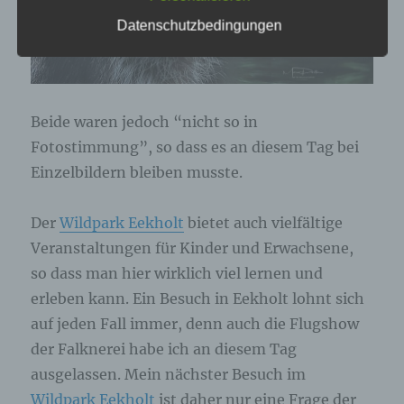
genannte Cookies, LocalStorage und
Datenschutzbedingungen
SessionStorage. Dies dient dazu, unser Angebot
nutzerfreundlicher, effektiver und sicherer zu
machen. Local Storage und SessionStorage ist
eine Technologie, mit welcher ihr Browser Daten
auf Ihrem Computer oder mobilen Gerät
abspeichert. Cookies sind Textdateien, welche
Beide waren jedoch “nicht so in
über einen Internetbrowser auf einem
Computersystem abgelegt und gespeichert
Fotostimmung”, so dass es an diesem Tag bei
werden. Sie können die Verwendung von Cookies,
Einzelbildern bleiben musste.
LocalStorage und SessionStorage durch
entsprechende Einstellung in Ihrem Browser
verhindern.
Der
Wildpark Eekholt
bietet auch vielfältige
Veranstaltungen für Kinder und Erwachsene,
Zahlreiche Internetseiten und Server verwenden
Cookies. Viele Cookies enthalten eine sogenannte
so dass man hier wirklich viel lernen und
Cookie-ID. Eine Cookie-ID ist eine eindeutige
erleben kann. Ein Besuch in Eekholt lohnt sich
Kennung des Cookies. Sie besteht aus einer
auf jeden Fall immer, denn auch die Flugshow
Zeichenfolge, durch welche Internetseiten und
Server dem konkreten Internetbrowser zugeordnet
der Falknerei habe ich an diesem Tag
werden können, in dem das Cookie gespeichert
ausgelassen. Mein nächster Besuch im
wurde. Dies ermöglicht es den besuchten
Internetseiten und Servern, den individuellen
Wildpark Eekholt
ist daher nur eine Frage der