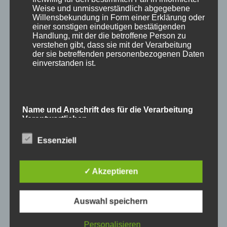
Weise und unmissverständlich abgegebene
Willensbekundung in Form einer Erklärung oder
einer sonstigen eindeutigen bestätigenden
Handlung, mit der die betroffene Person zu
verstehen gibt, dass sie mit der Verarbeitung
der sie betreffenden personenbezogenen Daten
einverstanden ist.
und
Waschbär
.
Name und Anschrift des für die Verarbeitung
Verantwortlichen
Essenziell
Verantwortlicher im Sinne der Datenschutz-
Grundverordnung, sonstiger in den Mitgliedstaaten
der Europäischen Union geltenden
Datenschutzgesetze und anderer Bestimmungen
✓ Akzeptieren
mit datenschutzrechtlichem Charakter ist die:
Auswahl speichern
Cookies / SessionStorage / LocalStorage
Personalisieren
Die Internetseiten verwenden teilweise so