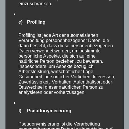
einzuschränken.
e) Profiling
Profiling ist jede Art der automatisierten
Verarbeitung personenbezogener Daten, die
darin besteht, dass diese personenbezogenen
Daten verwendet werden, um bestimmte
persönliche Aspekte, die sich auf eine
natürliche Person beziehen, zu bewerten,
insbesondere, um Aspekte bezüglich
Arbeitsleistung, wirtschaftlicher Lage,
Gesundheit, persönlicher Vorlieben, Interessen,
Viele Wasservögel bekommt man in einer
Zuverlässigkeit, Verhalten, Aufenthaltsort oder
begehbaren Voliere geboten, die mit einer
Ortswechsel dieser natürlichen Person zu
analysieren oder vorherzusagen.
netten Bank geradezu dazu einlädt, dort Platz
zu nehmen und eine Weile in mitten der
vielfältigen Vögel zu verweilen. Bei meinem
f) Pseudonymisierung
Besuch saßen leider schon zwei Damen auf der
Pseudonymisierung ist die Verarbeitung
Bank… :).