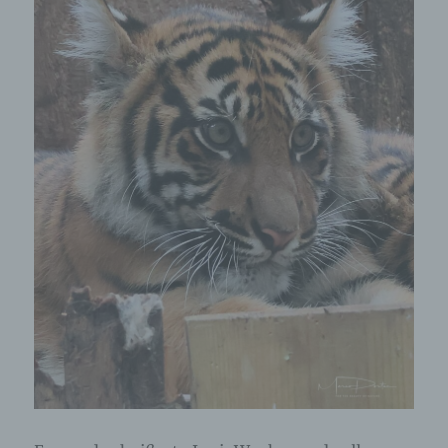
Bei der Nutzung dieser allgemeinen Daten und
Informationen ziehen wird keine Rückschlüsse auf
die betroffene Person. Diese Informationen werden
vielmehr benötigt, um (1) die Inhalte unserer
Internetseite korrekt auszuliefern, (2) die Inhalte
unserer Internetseite sowie die Werbung für diese
zu optimieren, (3) die dauerhafte
Funktionsfähigkeit unserer
informationstechnologischen Systeme und der
Technik unserer Internetseite zu gewährleisten
sowie (4) um Strafverfolgungsbehörden im Falle
eines Cyberangriffes die zur Strafverfolgung
notwendigen Informationen bereitzustellen. Diese
anonym erhobenen Daten und Informationen
werden durch uns daher einerseits statistisch und
ferner mit dem Ziel ausgewertet, den Datenschutz
und die Datensicherheit in unserem Unternehmen
zu erhöhen, um letztlich ein optimales
Schutzniveau für die von uns verarbeiteten
personenbezogenen Daten sicherzustellen. Die
anonymen Daten der Server-Logfiles werden
getrennt von allen durch eine betroffene Person