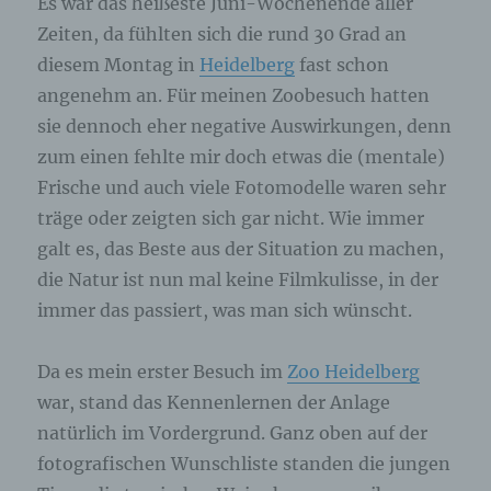
Es war das heißeste Juni-Wochenende aller
angegebenen personenbezogenen Daten
Zeiten, da fühlten sich die rund 30 Grad an
gespeichert.
diesem Montag in
Heidelberg
fast schon
angenehm an. Für meinen Zoobesuch hatten
Registrierung auf unserer Internetseite
sie dennoch eher negative Auswirkungen, denn
Die betroffene Person hat die Möglichkeit, sich auf
zum einen fehlte mir doch etwas die (mentale)
der Internetseite des für die Verarbeitung
Verantwortlichen unter Angabe von
Frische und auch viele Fotomodelle waren sehr
personenbezogenen Daten zu registrieren.
träge oder zeigten sich gar nicht. Wie immer
Welche personenbezogenen Daten dabei an den
für die Verarbeitung Verantwortlichen übermittelt
galt es, das Beste aus der Situation zu machen,
werden, ergibt sich aus der jeweiligen
die Natur ist nun mal keine Filmkulisse, in der
Eingabemaske, die für die Registrierung
verwendet wird. Die von der betroffenen Person
immer das passiert, was man sich wünscht.
eingegebenen personenbezogenen Daten werden
ausschließlich für die interne Verwendung bei dem
für die Verarbeitung Verantwortlichen und für
Da es mein erster Besuch im
Zoo Heidelberg
eigene Zwecke erhoben und gespeichert. Der für
war, stand das Kennenlernen der Anlage
die Verarbeitung Verantwortliche kann die
Weitergabe an einen oder mehrere
natürlich im Vordergrund. Ganz oben auf der
Auftragsverarbeiter, beispielsweise einen
Paketdienstleister, veranlassen, der die
fotografischen Wunschliste standen die jungen
personenbezogenen Daten ebenfalls