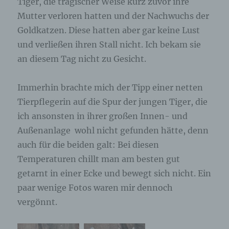
Tiger, die tragischer Weise kurz zuvor ihre
ausschließlich für eine interne Verwendung, die
dem für die Verarbeitung Verantwortlichen
Mutter verloren hatten und der Nachwuchs der
zuzurechnen ist, nutzt.
Goldkatzen. Diese hatten aber gar keine Lust
und verließen ihren Stall nicht. Ich bekam sie
Durch eine Registrierung auf der Internetseite des
für die Verarbeitung Verantwortlichen wird ferner
an diesem Tag nicht zu Gesicht.
die vom Internet-Service-Provider (ISP) der
betroffenen Person vergebene IP-Adresse, das
Immerhin brachte mich der Tipp einer netten
Datum sowie die Uhrzeit der Registrierung
gespeichert. Die Speicherung dieser Daten erfolgt
Tierpflegerin auf die Spur der jungen Tiger, die
vor dem Hintergrund, dass nur so der Missbrauch
ich ansonsten in ihrer großen Innen- und
unserer Dienste verhindert werden kann, und
diese Daten im Bedarfsfall ermöglichen,
Außenanlage wohl nicht gefunden hätte, denn
begangene Straftaten aufzuklären. Insofern ist die
auch für die beiden galt: Bei diesen
Speicherung dieser Daten zur Absicherung des für
Temperaturen chillt man am besten gut
die Verarbeitung Verantwortlichen erforderlich.
Eine Weitergabe dieser Daten an Dritte erfolgt
getarnt in einer Ecke und bewegt sich nicht. Ein
grundsätzlich nicht, sofern keine gesetzliche
paar wenige Fotos waren mir dennoch
Pflicht zur Weitergabe besteht oder die Weitergabe
der Strafverfolgung dient.
vergönnt.
Die Registrierung der betroffenen Person unter