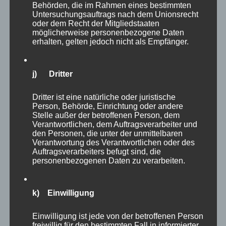
Behörden, die im Rahmen eines bestimmten
aufgesucht. Es muss ja nicht alles in einem
Untersuchungsauftrags nach dem Unionsrecht
oder dem Recht der Mitgliedstaaten
Besuch erledigt werden. Auf dem Weg lagen
möglicherweise personenbezogene Daten
allerdings noch
Dachs
erhalten, gelten jedoch nicht als Empfänger.
j) Dritter
Dritter ist eine natürliche oder juristische
Person, Behörde, Einrichtung oder andere
Stelle außer der betroffenen Person, dem
Verantwortlichen, dem Auftragsverarbeiter und
den Personen, die unter der unmittelbaren
Verantwortung des Verantwortlichen oder des
Auftragsverarbeiters befugt sind, die
personenbezogenen Daten zu verarbeiten.
k) Einwilligung
Einwilligung ist jede von der betroffenen Person
freiwillig für den bestimmten Fall in informierter