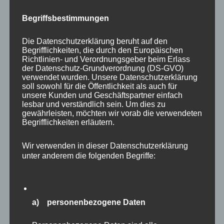
Wildschweinen nicht so die Geduld, sonst
wären sicher noch schönere Bilder zu Stande
Begriffsbestimmungen
gekommen.
Die Datenschutzerklärung beruht auf den
Begrifflichkeiten, die durch den Europäischen
Richtlinien- und Verordnungsgeber beim Erlass
der Datenschutz-Grundverordnung (DS-GVO)
verwendet wurden. Unsere Datenschutzerklärung
soll sowohl für die Öffentlichkeit als auch für
unsere Kunden und Geschäftspartner einfach
lesbar und verständlich sein. Um dies zu
gewährleisten, möchten wir vorab die verwendeten
Begrifflichkeiten erläutern.
Wir verwenden in dieser Datenschutzerklärung
unter anderem die folgenden Begriffe:
a) personenbezogene Daten
Auch Vogelfreunde werden in Eekholt voll auf
ihre Kosten kommen. Zunächst sind