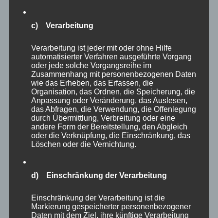
Einen ganzen Abschnitt des Parkes widmet
c) Verarbeitung
man in Eekholt den verschiedenen Eulenarten,
Verarbeitung ist jeder mit oder ohne Hilfe
die man in ihren Volieren anschauen kann. Egal
automatisierter Verfahren ausgeführte Vorgang
ob Bartkauz, Schneeeule oder welche Eulenart
oder jede solche Vorgangsreihe im
Zusammenhang mit personenbezogenen Daten
auch immer, die Tiere gehören zweifellos zu
wie das Erheben, das Erfassen, die
Organisation, das Ordnen, die Speicherung, die
den Höhepunkten des Parkes. Eulen jagen ja
Anpassung oder Veränderung, das Auslesen,
nachts und fliegen lautlos – kleine (oder
das Abfragen, die Verwendung, die Offenlegung
durch Übermittlung, Verbreitung oder eine
große?) Meisterwerke der Natur!
andere Form der Bereitstellung, den Abgleich
oder die Verknüpfung, die Einschränkung, das
Löschen oder die Vernichtung.
d) Einschränkung der Verarbeitung
Einschränkung der Verarbeitung ist die
Markierung gespeicherter personenbezogener
Daten mit dem Ziel, ihre künftige Verarbeitung