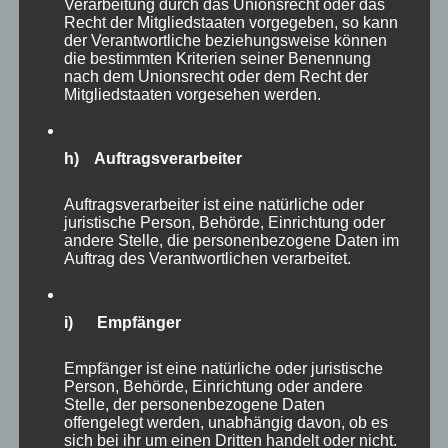
Verarbeitung durch das Unionsrecht oder das
Eine weitere große Voliere, die leider nicht
Recht der Mitgliedstaaten vorgegeben, so kann
der Verantwortliche beziehungsweise können
begehbar war, präsentierte Löffler, Kraniche,
die bestimmten Kriterien seiner Benennung
Storche und weitere Vögel.
nach dem Unionsrecht oder dem Recht der
Mitgliedstaaten vorgesehen werden.
h) Auftragsverarbeiter
Auftragsverarbeiter ist eine natürliche oder
juristische Person, Behörde, Einrichtung oder
andere Stelle, die personenbezogene Daten im
Auftrag des Verantwortlichen verarbeitet.
i) Empfänger
Empfänger ist eine natürliche oder juristische
Person, Behörde, Einrichtung oder andere
Stelle, der personenbezogene Daten
Nach fünf Stunden waren meine Beine langsam
offengelegt werden, unabhängig davon, ob es
müde und so habe ich viele Tiere nicht mehr
sich bei ihr um einen Dritten handelt oder nicht.