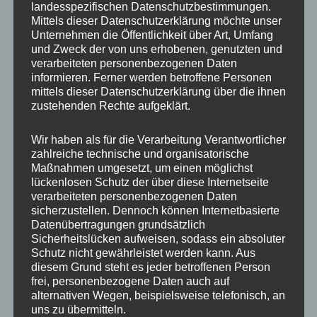
landesspezifischen Datenschutzbestimmungen.
Mittels dieser Datenschutzerklärung möchte unser
Besonders beeindruckend ist die Herde
weißes
Unternehmen die Öffentlichkeit über Art, Umfang
und Zweck der von uns erhobenen, genutzten und
Rotwild
, die natürlich in dieser Form nicht
verarbeiteten personenbezogenen Daten
überall zu finden ist. Man ruhte bei meinem
informieren. Ferner werden betroffene Personen
mittels dieser Datenschutzerklärung über die ihnen
Besuch, der Eindruck war dennoch
zustehenden Rechte aufgeklärt.
überwältigend.
Wir haben als für die Verarbeitung Verantwortlicher
zahlreiche technische und organisatorische
Maßnahmen umgesetzt, um einen möglichst
lückenlosen Schutz der über diese Internetseite
verarbeiteten personenbezogenen Daten
sicherzustellen. Dennoch können Internetbasierte
Datenübertragungen grundsätzlich
Sicherheitslücken aufweisen, sodass ein absoluter
Schutz nicht gewährleistet werden kann. Aus
Natürlich darf in einem Wildpark auch
diesem Grund steht es jeder betroffenen Person
frei, personenbezogene Daten auch auf
Schwarzwild
nicht fehlen und das tut es in
alternativen Wegen, beispielsweise telefonisch, an
Eekholt auch nicht. Irgendwie hatte ich bei den
uns zu übermitteln.