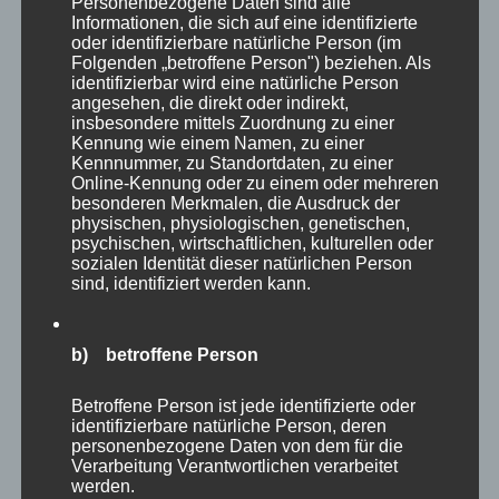
Personenbezogene Daten sind alle
eingangsnah gleich die mächtigen
Seeadler
zu
Informationen, die sich auf eine identifizierte
oder identifizierbare natürliche Person (im
sehen. Diese “Majestäten der Lüfte” habe ich
Folgenden „betroffene Person") beziehen. Als
auch schon mehrfach in freier Wildbahn vor
identifizierbar wird eine natürliche Person
angesehen, die direkt oder indirekt,
meiner Haustür fotografieren dürfen. Es sind
insbesondere mittels Zuordnung zu einer
wahrlich riesige Greifvögel, die auch hier sehr
Kennung wie einem Namen, zu einer
Kennnummer, zu Standortdaten, zu einer
beeindruckend wirken.
Online-Kennung oder zu einem oder mehreren
besonderen Merkmalen, die Ausdruck der
physischen, physiologischen, genetischen,
psychischen, wirtschaftlichen, kulturellen oder
sozialen Identität dieser natürlichen Person
sind, identifiziert werden kann.
b) betroffene Person
Betroffene Person ist jede identifizierte oder
identifizierbare natürliche Person, deren
personenbezogene Daten von dem für die
Verarbeitung Verantwortlichen verarbeitet
werden.