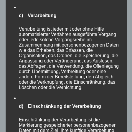
c) Verarbeitung
Einen ganzen Abschnitt des Parkes widmet
Verarbeitung ist jeder mit oder ohne Hilfe
man in Eekholt den verschiedenen Eulenarten,
automatisierter Verfahren ausgeführte Vorgang
die man in ihren Volieren anschauen kann. Egal
oder jede solche Vorgangsreihe im
Zusammenhang mit personenbezogenen Daten
ob Bartkauz, Schneeeule oder welche Eulenart
wie das Erheben, das Erfassen, die
Organisation, das Ordnen, die Speicherung, die
auch immer, die Tiere gehören zweifellos zu
Anpassung oder Veränderung, das Auslesen,
den Höhepunkten des Parkes. Eulen jagen ja
das Abfragen, die Verwendung, die Offenlegung
durch Übermittlung, Verbreitung oder eine
nachts und fliegen lautlos – kleine (oder
andere Form der Bereitstellung, den Abgleich
große?) Meisterwerke der Natur!
oder die Verknüpfung, die Einschränkung, das
Löschen oder die Vernichtung.
d) Einschränkung der Verarbeitung
Einschränkung der Verarbeitung ist die
Markierung gespeicherter personenbezogener
Daten mit dem Ziel, ihre künftige Verarbeitung