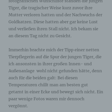
fotografischen Wunschliste standen die jungen
ausschließlich für eine interne Verwendung, die
dem für die Verarbeitung Verantwortlichen
Tiger, die tragischer Weise kurz zuvor ihre
zuzurechnen ist, nutzt.
Mutter verloren hatten und der Nachwuchs der
Goldkatzen. Diese hatten aber gar keine Lust
Durch eine Registrierung auf der Internetseite des
für die Verarbeitung Verantwortlichen wird ferner
und verließen ihren Stall nicht. Ich bekam sie
die vom Internet-Service-Provider (ISP) der
an diesem Tag nicht zu Gesicht.
betroffenen Person vergebene IP-Adresse, das
Datum sowie die Uhrzeit der Registrierung
gespeichert. Die Speicherung dieser Daten erfolgt
Immerhin brachte mich der Tipp einer netten
vor dem Hintergrund, dass nur so der Missbrauch
Tierpflegerin auf die Spur der jungen Tiger, die
unserer Dienste verhindert werden kann, und
diese Daten im Bedarfsfall ermöglichen,
ich ansonsten in ihrer großen Innen- und
begangene Straftaten aufzuklären. Insofern ist die
Außenanlage wohl nicht gefunden hätte, denn
Speicherung dieser Daten zur Absicherung des für
auch für die beiden galt: Bei diesen
die Verarbeitung Verantwortlichen erforderlich.
Eine Weitergabe dieser Daten an Dritte erfolgt
Temperaturen chillt man am besten gut
grundsätzlich nicht, sofern keine gesetzliche
getarnt in einer Ecke und bewegt sich nicht. Ein
Pflicht zur Weitergabe besteht oder die Weitergabe
der Strafverfolgung dient.
paar wenige Fotos waren mir dennoch
vergönnt.
Die Registrierung der betroffenen Person unter