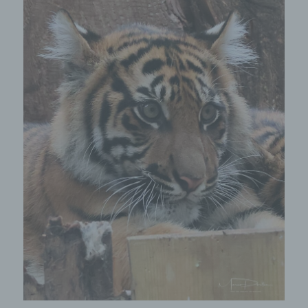
Bei der Nutzung dieser allgemeinen Daten und
Informationen ziehen wird keine Rückschlüsse auf
die betroffene Person. Diese Informationen werden
vielmehr benötigt, um (1) die Inhalte unserer
Internetseite korrekt auszuliefern, (2) die Inhalte
unserer Internetseite sowie die Werbung für diese
zu optimieren, (3) die dauerhafte
Funktionsfähigkeit unserer
informationstechnologischen Systeme und der
Technik unserer Internetseite zu gewährleisten
sowie (4) um Strafverfolgungsbehörden im Falle
eines Cyberangriffes die zur Strafverfolgung
notwendigen Informationen bereitzustellen. Diese
anonym erhobenen Daten und Informationen
werden durch uns daher einerseits statistisch und
ferner mit dem Ziel ausgewertet, den Datenschutz
und die Datensicherheit in unserem Unternehmen
zu erhöhen, um letztlich ein optimales
Schutzniveau für die von uns verarbeiteten
personenbezogenen Daten sicherzustellen. Die
anonymen Daten der Server-Logfiles werden
getrennt von allen durch eine betroffene Person