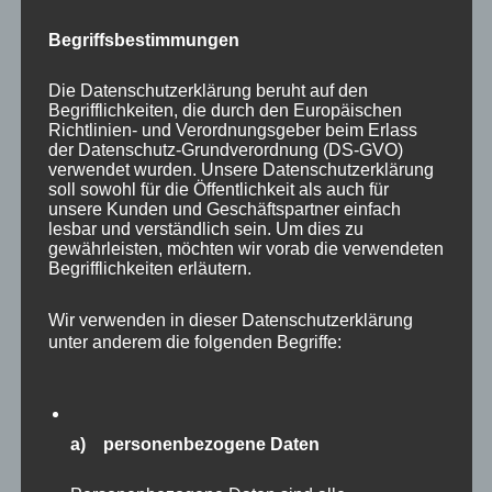
Eekholt auch nicht. Irgendwie hatte ich bei den
Wildschweinen nicht so die Geduld, sonst
Begriffsbestimmungen
wären sicher noch schönere Bilder zu Stande
Die Datenschutzerklärung beruht auf den
gekommen.
Begrifflichkeiten, die durch den Europäischen
Richtlinien- und Verordnungsgeber beim Erlass
der Datenschutz-Grundverordnung (DS-GVO)
verwendet wurden. Unsere Datenschutzerklärung
soll sowohl für die Öffentlichkeit als auch für
unsere Kunden und Geschäftspartner einfach
lesbar und verständlich sein. Um dies zu
gewährleisten, möchten wir vorab die verwendeten
Begrifflichkeiten erläutern.
Wir verwenden in dieser Datenschutzerklärung
unter anderem die folgenden Begriffe:
a) personenbezogene Daten
Auch Vogelfreunde werden in Eekholt voll auf