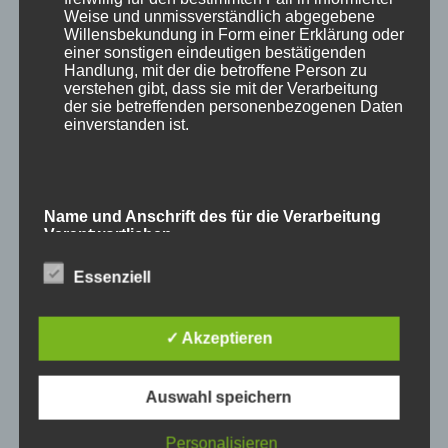
Weise und unmissverständlich abgegebene
Willensbekundung in Form einer Erklärung oder
einer sonstigen eindeutigen bestätigenden
Handlung, mit der die betroffene Person zu
verstehen gibt, dass sie mit der Verarbeitung
der sie betreffenden personenbezogenen Daten
einverstanden ist.
Name und Anschrift des für die Verarbeitung
Verantwortlichen
und
Waschbär
.
Essenziell
Verantwortlicher im Sinne der Datenschutz-
Grundverordnung, sonstiger in den Mitgliedstaaten
der Europäischen Union geltenden
Datenschutzgesetze und anderer Bestimmungen
✓ Akzeptieren
mit datenschutzrechtlichem Charakter ist die:
Auswahl speichern
Cookies / SessionStorage / LocalStorage
Personalisieren
Die Internetseiten verwenden teilweise so