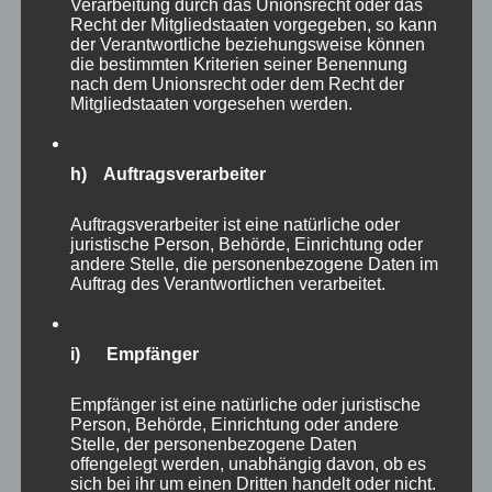
Verarbeitung durch das Unionsrecht oder das
Recht der Mitgliedstaaten vorgegeben, so kann
der Verantwortliche beziehungsweise können
Eine weitere große Voliere, die leider nicht
die bestimmten Kriterien seiner Benennung
begehbar war, präsentierte Löffler, Kraniche,
nach dem Unionsrecht oder dem Recht der
Mitgliedstaaten vorgesehen werden.
Storche und weitere Vögel.
h) Auftragsverarbeiter
Auftragsverarbeiter ist eine natürliche oder
juristische Person, Behörde, Einrichtung oder
andere Stelle, die personenbezogene Daten im
Auftrag des Verantwortlichen verarbeitet.
i) Empfänger
Empfänger ist eine natürliche oder juristische
Person, Behörde, Einrichtung oder andere
Stelle, der personenbezogene Daten
offengelegt werden, unabhängig davon, ob es
Nach fünf Stunden waren meine Beine langsam
sich bei ihr um einen Dritten handelt oder nicht.