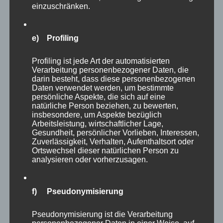
einzuschränken.
e) Profiling
Profiling ist jede Art der automatisierten
Verarbeitung personenbezogener Daten, die
darin besteht, dass diese personenbezogenen
Daten verwendet werden, um bestimmte
persönliche Aspekte, die sich auf eine
natürliche Person beziehen, zu bewerten,
insbesondere, um Aspekte bezüglich
Arbeitsleistung, wirtschaftlicher Lage,
Gesundheit, persönlicher Vorlieben, Interessen,
Zuverlässigkeit, Verhalten, Aufenthaltsort oder
Viele Wasservögel bekommt man in einer
Ortswechsel dieser natürlichen Person zu
analysieren oder vorherzusagen.
begehbaren Voliere geboten, die mit einer
netten Bank geradezu dazu einlädt, dort Platz
zu nehmen und eine Weile in mitten der
f) Pseudonymisierung
vielfältigen Vögel zu verweilen. Bei meinem
Pseudonymisierung ist die Verarbeitung
Besuch saßen leider schon zwei Damen auf der