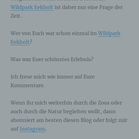
Browser der betroffenen Person von anderen
Wildpark Eekholt
ist daher nur eine Frage der
Internetbrowsern, die andere Cookies enthalten,
Zeit.
zu unterscheiden. Ein bestimmter Internetbrowser
kann über die eindeutige Cookie-ID wiedererkannt
und identifiziert werden.
Wer von Euch war schon einmal im
Wildpark
Eekholt
?
Durch den Einsatz von Cookies kann den Nutzern
dieser Internetseite nutzerfreundlichere Services
bereitstellen, die ohne die Cookie-Setzung nicht
Was war Euer schönstes Erlebnis?
möglich wären.
Ich freue mich wie immer auf Eure
Mittels eines Cookies können die Informationen
und Angebote auf unserer Internetseite im Sinne
Kommentare.
des Benutzers optimiert werden. Cookies
ermöglichen uns, wie bereits erwähnt, die
Benutzer unserer Internetseite wiederzuerkennen.
Wenn ihr mich weiterhin durch die Zoos oder
Zweck dieser Wiedererkennung ist es, den
auch durch die Natur begleiten wollt, dann
Nutzern die Verwendung unserer Internetseite zu
abonniert am besten diesen Blog oder folgt mir
erleichtern. Der Benutzer einer Internetseite, die
Cookies verwendet, muss beispielsweise nicht bei
auf
Instagram
.
jedem Besuch der Internetseite erneut seine
Zugangsdaten eingeben, weil dies von der