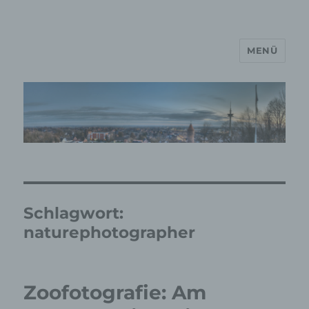
MENÜ
MP Mario Porten Beratung
Training Coaching
Impulsvorträge
Schlagwort:
naturephotographer
Zoofotografie: Am