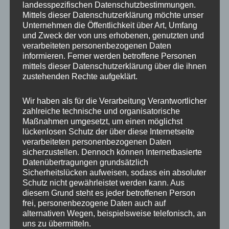
landesspezifischen Datenschutzbestimmungen.
Mittels dieser Datenschutzerklärung möchte unser
Unternehmen die Öffentlichkeit über Art, Umfang
und Zweck der von uns erhobenen, genutzten und
Besonders beeindruckend ist die Herde
weißes
verarbeiteten personenbezogenen Daten
Rotwild
, die natürlich in dieser Form nicht
informieren. Ferner werden betroffene Personen
mittels dieser Datenschutzerklärung über die ihnen
überall zu finden ist. Man ruhte bei meinem
zustehenden Rechte aufgeklärt.
Besuch, der Eindruck war dennoch
überwältigend.
Wir haben als für die Verarbeitung Verantwortlicher
zahlreiche technische und organisatorische
Maßnahmen umgesetzt, um einen möglichst
lückenlosen Schutz der über diese Internetseite
verarbeiteten personenbezogenen Daten
sicherzustellen. Dennoch können Internetbasierte
Datenübertragungen grundsätzlich
Sicherheitslücken aufweisen, sodass ein absoluter
Schutz nicht gewährleistet werden kann. Aus
diesem Grund steht es jeder betroffenen Person
frei, personenbezogene Daten auch auf
Natürlich darf in einem Wildpark auch
alternativen Wegen, beispielsweise telefonisch, an
Schwarzwild
nicht fehlen und das tut es in
uns zu übermitteln.