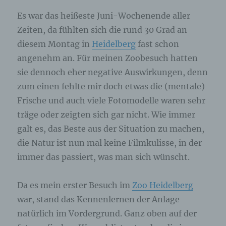
angegebenen personenbezogenen Daten
Es war das heißeste Juni-Wochenende aller
gespeichert.
Zeiten, da fühlten sich die rund 30 Grad an
diesem Montag in
Heidelberg
fast schon
Registrierung auf unserer Internetseite
angenehm an. Für meinen Zoobesuch hatten
Die betroffene Person hat die Möglichkeit, sich auf
sie dennoch eher negative Auswirkungen, denn
der Internetseite des für die Verarbeitung
Verantwortlichen unter Angabe von
zum einen fehlte mir doch etwas die (mentale)
personenbezogenen Daten zu registrieren.
Frische und auch viele Fotomodelle waren sehr
Welche personenbezogenen Daten dabei an den
für die Verarbeitung Verantwortlichen übermittelt
träge oder zeigten sich gar nicht. Wie immer
werden, ergibt sich aus der jeweiligen
galt es, das Beste aus der Situation zu machen,
Eingabemaske, die für die Registrierung
verwendet wird. Die von der betroffenen Person
die Natur ist nun mal keine Filmkulisse, in der
eingegebenen personenbezogenen Daten werden
immer das passiert, was man sich wünscht.
ausschließlich für die interne Verwendung bei dem
für die Verarbeitung Verantwortlichen und für
eigene Zwecke erhoben und gespeichert. Der für
Da es mein erster Besuch im
Zoo Heidelberg
die Verarbeitung Verantwortliche kann die
Weitergabe an einen oder mehrere
war, stand das Kennenlernen der Anlage
Auftragsverarbeiter, beispielsweise einen
Paketdienstleister, veranlassen, der die
natürlich im Vordergrund. Ganz oben auf der
personenbezogenen Daten ebenfalls