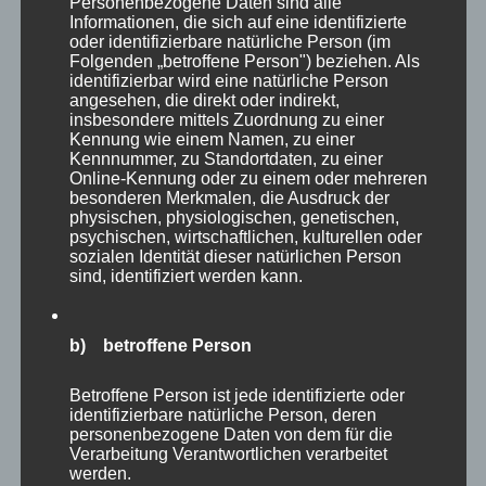
Personenbezogene Daten sind alle
ihre Kosten kommen. Zunächst sind
Informationen, die sich auf eine identifizierte
oder identifizierbare natürliche Person (im
eingangsnah gleich die mächtigen
Seeadler
zu
Folgenden „betroffene Person") beziehen. Als
sehen. Diese “Majestäten der Lüfte” habe ich
identifizierbar wird eine natürliche Person
angesehen, die direkt oder indirekt,
auch schon mehrfach in freier Wildbahn vor
insbesondere mittels Zuordnung zu einer
meiner Haustür fotografieren dürfen. Es sind
Kennung wie einem Namen, zu einer
Kennnummer, zu Standortdaten, zu einer
wahrlich riesige Greifvögel, die auch hier sehr
Online-Kennung oder zu einem oder mehreren
besonderen Merkmalen, die Ausdruck der
beeindruckend wirken.
physischen, physiologischen, genetischen,
psychischen, wirtschaftlichen, kulturellen oder
sozialen Identität dieser natürlichen Person
sind, identifiziert werden kann.
b) betroffene Person
Betroffene Person ist jede identifizierte oder
identifizierbare natürliche Person, deren
personenbezogene Daten von dem für die
Verarbeitung Verantwortlichen verarbeitet
werden.