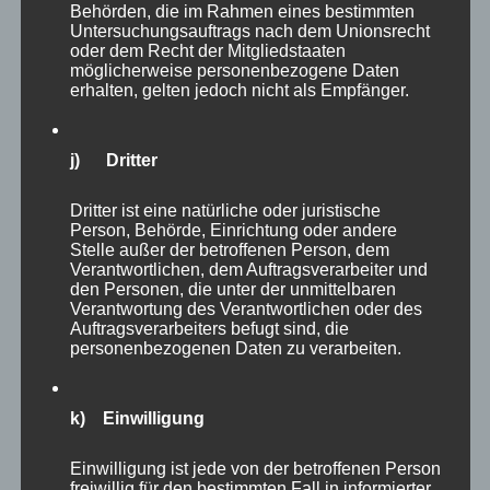
Behörden, die im Rahmen eines bestimmten
müde und so habe ich viele Tiere nicht mehr
Untersuchungsauftrags nach dem Unionsrecht
oder dem Recht der Mitgliedstaaten
aufgesucht. Es muss ja nicht alles in einem
möglicherweise personenbezogene Daten
Besuch erledigt werden. Auf dem Weg lagen
erhalten, gelten jedoch nicht als Empfänger.
allerdings noch
Dachs
j) Dritter
Dritter ist eine natürliche oder juristische
Person, Behörde, Einrichtung oder andere
Stelle außer der betroffenen Person, dem
Verantwortlichen, dem Auftragsverarbeiter und
den Personen, die unter der unmittelbaren
Verantwortung des Verantwortlichen oder des
Auftragsverarbeiters befugt sind, die
personenbezogenen Daten zu verarbeiten.
k) Einwilligung
Einwilligung ist jede von der betroffenen Person
freiwillig für den bestimmten Fall in informierter