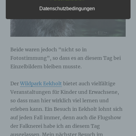
genannte Cookies, LocalStorage und
Datenschutzbedingungen
SessionStorage. Dies dient dazu, unser Angebot
nutzerfreundlicher, effektiver und sicherer zu
machen. Local Storage und SessionStorage ist
eine Technologie, mit welcher ihr Browser Daten
auf Ihrem Computer oder mobilen Gerät
abspeichert. Cookies sind Textdateien, welche
über einen Internetbrowser auf einem
Computersystem abgelegt und gespeichert
Beide waren jedoch “nicht so in
werden. Sie können die Verwendung von Cookies,
Fotostimmung”, so dass es an diesem Tag bei
LocalStorage und SessionStorage durch
entsprechende Einstellung in Ihrem Browser
Einzelbildern bleiben musste.
verhindern.
Der
Wildpark Eekholt
bietet auch vielfältige
Zahlreiche Internetseiten und Server verwenden
Cookies. Viele Cookies enthalten eine sogenannte
Veranstaltungen für Kinder und Erwachsene,
Cookie-ID. Eine Cookie-ID ist eine eindeutige
so dass man hier wirklich viel lernen und
Kennung des Cookies. Sie besteht aus einer
erleben kann. Ein Besuch in Eekholt lohnt sich
Zeichenfolge, durch welche Internetseiten und
Server dem konkreten Internetbrowser zugeordnet
auf jeden Fall immer, denn auch die Flugshow
werden können, in dem das Cookie gespeichert
der Falknerei habe ich an diesem Tag
wurde. Dies ermöglicht es den besuchten
Internetseiten und Servern, den individuellen
ausgelassen. Mein nächster Besuch im