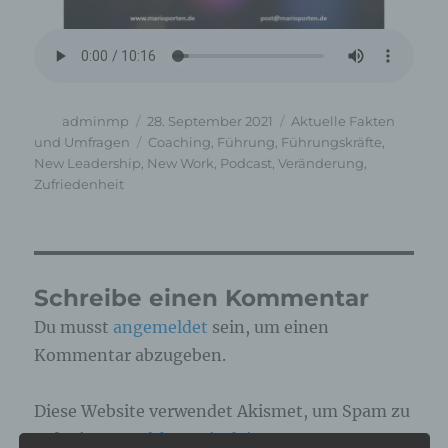
Autor
Veröffentlicht
Kategorien
adminmp
28. September 2021
Aktuelle Fakten
am
Schlagwörter
und Umfragen
Coaching
,
Führung
,
Führungskräfte
,
New Leadership
,
New Work
,
Podcast
,
Veränderung
,
Zufriedenheit
Schreibe einen Kommentar
Du musst
angemeldet
sein, um einen
Kommentar abzugeben.
Diese Website verwendet Akismet, um Spam zu
reduzieren.
Erfahre, wie deine