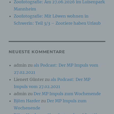
Zoofotografie: Am 27.06.2026 im Luisenpark
Verarbeitung Verantwortlichen verarbeitet
Mannheim
werden.
Zoofotografie: Mit Löwen wohnen in
Schwerin: Teil 3/3 – Zootiere haben Urlaub
c) Verarbeitung
Verarbeitung ist jeder mit oder ohne Hilfe
automatisierter Verfahren ausgeführte Vorgang
oder jede solche Vorgangsreihe im
Zusammenhang mit personenbezogenen Daten
NEUESTE KOMMENTARE
wie das Erheben, das Erfassen, die
Organisation, das Ordnen, die Speicherung, die
Anpassung oder Veränderung, das Auslesen,
admin
zu
als Podcast: Der MP Impuls vom
das Abfragen, die Verwendung, die Offenlegung
27.02.2021
durch Übermittlung, Verbreitung oder eine
andere Form der Bereitstellung, den Abgleich
Lienert Günter
zu
als Podcast: Der MP
oder die Verknüpfung, die Einschränkung, das
Impuls vom 27.02.2021
Löschen oder die Vernichtung.
admin
zu
Der MP Impuls zum Wochenende
Björn Harder
zu
Der MP Impuls zum
d) Einschränkung der Verarbeitung
Wochenende