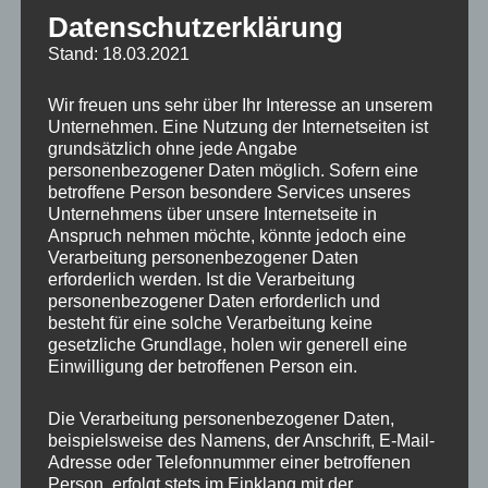
Kommentardaten verarbeitet werden.
Datenschutzerklärung
Stand: 18.03.2021
Wir freuen uns sehr über Ihr Interesse an unserem
Beitragsnavigation
Unternehmen. Eine Nutzung der Internetseiten ist
ZURÜCK
grundsätzlich ohne jede Angabe
personenbezogener Daten möglich. Sofern eine
Arbeitswelt und Führung:
Vorheriger
betroffene Person besondere Services unseres
Beitrag:
aktuelle Trends und Umfragen,
Unternehmens über unsere Internetseite in
Anspruch nehmen möchte, könnte jedoch eine
Ausgabe 28.09.2021
Verarbeitung personenbezogener Daten
erforderlich werden. Ist die Verarbeitung
personenbezogener Daten erforderlich und
besteht für eine solche Verarbeitung keine
WEITER
gesetzliche Grundlage, holen wir generell eine
Einwilligung der betroffenen Person ein.
Interessante Aufgaben im
Nächster
Beitrag:
medizinischen Bereich
Die Verarbeitung personenbezogener Daten,
beispielsweise des Namens, der Anschrift, E-Mail-
Adresse oder Telefonnummer einer betroffenen
Person, erfolgt stets im Einklang mit der