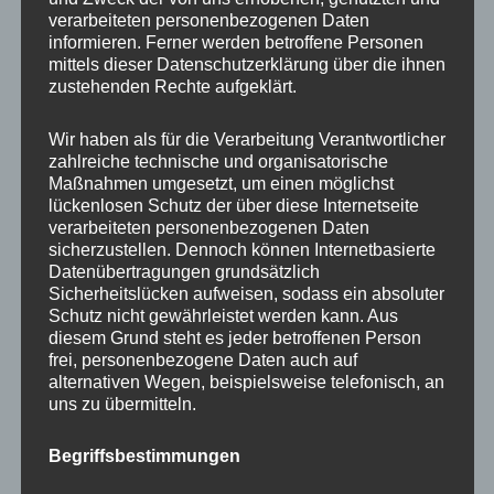
verarbeiteten personenbezogenen Daten
Ich wünsche eine zufriedene und erfolgreiche
informieren. Ferner werden betroffene Personen
neue Woche!
mittels dieser Datenschutzerklärung über die ihnen
zustehenden Rechte aufgeklärt.
#wunder
Wir haben als für die Verarbeitung Verantwortlicher
zahlreiche technische und organisatorische
Maßnahmen umgesetzt, um einen möglichst
#zufriedenheit
lückenlosen Schutz der über diese Internetseite
verarbeiteten personenbezogenen Daten
#coaching
sicherzustellen. Dennoch können Internetbasierte
Datenübertragungen grundsätzlich
Sicherheitslücken aufweisen, sodass ein absoluter
Schutz nicht gewährleistet werden kann. Aus
diesem Grund steht es jeder betroffenen Person
frei, personenbezogene Daten auch auf
alternativen Wegen, beispielsweise telefonisch, an
uns zu übermitteln.
Begriffsbestimmungen