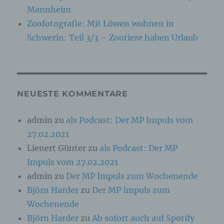
nach dem Unionsrecht oder dem Recht der
Mannheim
Mitgliedstaaten vorgesehen werden.
Zoofotografie: Mit Löwen wohnen in
Schwerin: Teil 3/3 – Zootiere haben Urlaub
h) Auftragsverarbeiter
Auftragsverarbeiter ist eine natürliche oder
juristische Person, Behörde, Einrichtung oder
andere Stelle, die personenbezogene Daten im
NEUESTE KOMMENTARE
Auftrag des Verantwortlichen verarbeitet.
admin
zu
als Podcast: Der MP Impuls vom
i) Empfänger
27.02.2021
Lienert Günter
zu
als Podcast: Der MP
Empfänger ist eine natürliche oder juristische
Person, Behörde, Einrichtung oder andere
Impuls vom 27.02.2021
Stelle, der personenbezogene Daten
admin
zu
Der MP Impuls zum Wochenende
offengelegt werden, unabhängig davon, ob es
sich bei ihr um einen Dritten handelt oder nicht.
Björn Harder
zu
Der MP Impuls zum
Behörden, die im Rahmen eines bestimmten
Untersuchungsauftrags nach dem Unionsrecht
Wochenende
oder dem Recht der Mitgliedstaaten
Björn Harder
zu
Ab sofort auch auf Spotify
möglicherweise personenbezogene Daten