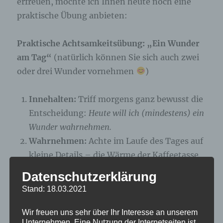
erfreuen, möchte ich Ihnen heute noch eine
praktische Übung anbieten:
Praktische Achtsamkeitsübung: „Ein Wunder
am Tag“
(natürlich können Sie sich auch zwei
oder drei Wunder vornehmen
)
Innehalten:
Triff morgens ganz bewusst die
Entscheidung:
Heute will ich (mindestens) ein
Wunder wahrnehmen.
Wahrnehmen:
Achte im Laufe des Tages auf
kleine Details – die Wärme der Kaffeetasse
in deiner Hand, das Lächeln eines Fremden,
Datenschutzerklärung
das Spiel von Licht und Schatten, einen
Stand: 18.03.2021
Vogel am Himmel, uvm.
Benennen:
Halte diese Momente kurz fest –
Wir freuen uns sehr über Ihr Interesse an unserem
Unternehmen. Eine Nutzung der Internetseiten ist