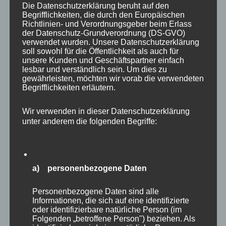
Die Datenschutzerklärung beruht auf den
Begrifflichkeiten, die durch den Europäischen
Richtlinien- und Verordnungsgeber beim Erlass
der Datenschutz-Grundverordnung (DS-GVO)
verwendet wurden. Unsere Datenschutzerklärung
soll sowohl für die Öffentlichkeit als auch für
unsere Kunden und Geschäftspartner einfach
lesbar und verständlich sein. Um dies zu
gewährleisten, möchten wir vorab die verwendeten
Begrifflichkeiten erläutern.
Autor
Veröffentlicht
Kategorien
adminmp
20. Oktober 2025
Allgemein
,
Impulse
am
Schlagwörter
zur persönlichen Reflexion
Erfolg
,
Rituale
,
Wir verwenden in dieser Datenschutzerklärung
Selbstreflexion
,
Veränderung
,
wahrnehmung
,
Wunder
,
unter anderem die folgenden Begriffe:
Zufriedenheit
a) personenbezogene Daten
Schreibe einen Kommentar
Personenbezogene Daten sind alle
Informationen, die sich auf eine identifizierte
Du musst
angemeldet
sein, um einen
oder identifizierbare natürliche Person (im
Kommentar abzugeben.
Folgenden „betroffene Person") beziehen. Als