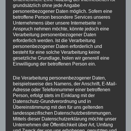
schreib sie in ein Notizbuch oder in dein
grundsätzlich ohne jede Angabe
Handy.
personenbezogener Daten möglich. Sofern eine
Reflektieren:
Am Abend lies deine Notiz(en)
betroffene Person besondere Services unseres
Unternehmens über unsere Internetseite in
nochmals durch und spüre nach:
Wie – ganz
Anspruch nehmen möchte, könnte jedoch eine
konkret – haben sie meinen Tag verändert?
Verarbeitung personenbezogener Daten
erforderlich werden. Ist die Verarbeitung
Verankern:
Wiederhole dies mehrere Tage
personenbezogener Daten erforderlich und
hintereinander. Mit der Zeit wirst du
besteht für eine solche Verarbeitung keine
feststellen, dass dein Blick geschärft wird
gesetzliche Grundlage, holen wir generell eine
Einwilligung der betroffenen Person ein.
und du mehr Schönes siehst, ohne noch
bewusst danach suchen zu müssen.
Die Verarbeitung personenbezogener Daten,
beispielsweise des Namens, der Anschrift, E-Mail-
Adresse oder Telefonnummer einer betroffenen
So wird aus diesem Zitat nicht nur ein Gedanke,
Person, erfolgt stets im Einklang mit der
sondern ein Wegweiser:
Datenschutz-Grundverordnung und in
Übereinstimmung mit den für uns geltenden
landesspezifischen Datenschutzbestimmungen.
Das Staunen kehrt zurück, sobald wir bereit
Mittels dieser Datenschutzerklärung möchte unser
sind, es wieder zu üben.
Unternehmen die Öffentlichkeit über Art, Umfang
und Zweck der von uns erhobenen, genutzten und