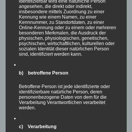
identifizierbar wird eine natürliche Person
angesehen, die direkt oder indirekt,
Diese Website verwendet Akismet, um Spam zu
insbesondere mittels Zuordnung zu einer
Kennung wie einem Namen, zu einer
reduzieren.
Erfahre, wie deine
Kennnummer, zu Standortdaten, zu einer
Online-Kennung oder zu einem oder mehreren
Kommentardaten verarbeitet werden.
besonderen Merkmalen, die Ausdruck der
physischen, physiologischen, genetischen,
psychischen, wirtschaftlichen, kulturellen oder
sozialen Identität dieser natürlichen Person
Beitragsnavigation
sind, identifiziert werden kann.
ZURÜCK
Kraft der Stille
Vorheriger
b) betroffene Person
Beitrag:
Betroffene Person ist jede identifizierte oder
identifizierbare natürliche Person, deren
WEITER
personenbezogene Daten von dem für die
Verarbeitung Verantwortlichen verarbeitet
Höflichkeit
Nächster
werden.
Beitrag:
c) Verarbeitung