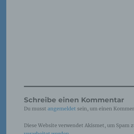
Ver
au
Zu
Er
An
Ve
ei
Ve
d)
Ei
pe
ei
Schreibe einen Kommentar
e)
Du musst
angemeldet
sein, um einen Kommen
Pro
pe
Diese Website verwendet Akismet, um Spam z
pe
pe
verarbeitet werden.