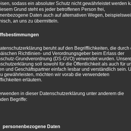
isen, sodass ein absoluter Schutz nicht gewährleistet werden k
ht praktizieren, wobei 86% sie auf jeden Fall gerne
iesem Grund steht es jeder betroffenen Person frei,
nenbezogene Daten auch auf alternativen Wegen, beispielswe
obieren würden. Besonders in der Altersgruppe der 18-
onisch, an uns zu übermitteln.
as Interesse mit 97% besonders hoch. Selbst in der am
essierten Altersgruppe der über 56jährigen zeigten
iffsbestimmungen
ke 81% Interesse an der 4-Tage -Woche.
atenschutzerklärung beruht auf den Begrifflichkeiten, die durch
äischen Richtlinien- und Verordnungsgeber beim Erlass der
 ist auch das Ergebnis, dass mehr als die Hälfte der
schutz-Grundverordnung (DS-GVO) verwendet wurden. Unser
schutzerklärung soll sowohl für die Öffentlichkeit als auch für u
uch bereit wäre, den Job zu wechseln, um im Modell de
n und Geschäftspartner einfach lesbar und verständlich sein.
 arbeiten und dies selbst dann, wenn dazu bis zu 20%
zu gewährleisten, möchten wir vorab die verwendeten
flichkeiten erläutern.
forderlich wäre.
erwenden in dieser Datenschutzerklärung unter anderem die
Bereich tun sich die Jüngeren (18-24) mit 75%
nden Begriffe:
haft besonders hervor. Doch auch die Altersgruppe der
äre immer noch zur Hälfte zu einem Wechsel bereit.
 personenbezogene Daten
 mit Spannung auf die weitere Entwicklung dieses Thema