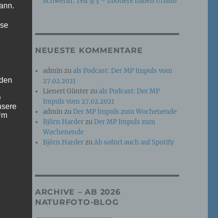
Schwerin: Teil 3/3 – Zootiere haben Urlaub
ann.
ise
NEUESTE KOMMENTARE
admin
zu
als Podcast: Der MP Impuls vom
 den
27.02.2021
Lienert Günter
zu
als Podcast: Der MP
e
Impuls vom 27.02.2021
nsere
r
admin
zu
Der MP Impuls zum Wochenende
 Um
Björn Harder
zu
Der MP Impuls zum
Wochenende
Björn Harder
zu
Ab sofort auch auf Spotify
ARCHIVE – AB 2026
NATURFOTO-BLOG
s