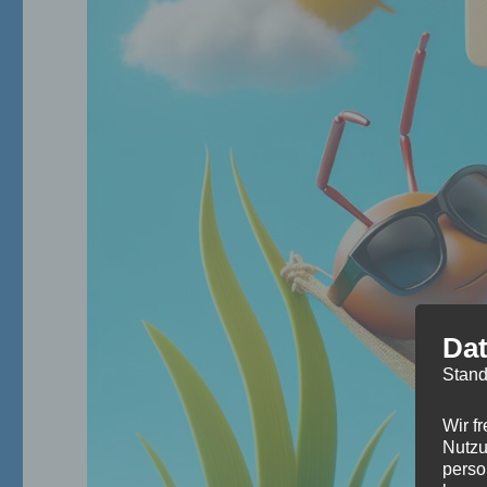
Dat
Stand
Wir f
Nutzu
perso