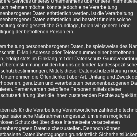
dere Services unseres Unternehmens über unsere Internetseite
uch nehmen möchte, könnte jedoch eine Verarbeitung
nenbezogener Daten erforderlich werden. Ist die Verarbeitung
nenbezogener Daten erforderlich und besteht für eine solche
beitung keine gesetzliche Grundlage, holen wir generell eine
lligung der betroffenen Person ein.
erarbeitung personenbezogener Daten, beispielsweise des Na
nschrift, E-Mail-Adresse oder Telefonnummer einer betroffenen
n, erfolgt stets im Einklang mit der Datenschutz-Grundverordnu
n Übereinstimmung mit den für uns geltenden landesspezifisch
schutzbestimmungen. Mittels dieser Datenschutzerklärung mö
e hatte in der Vergangenheit bereits mehrfach für sehr
 Unternehmen die Öffentlichkeit über Art, Umfang und Zweck de
rhobenen, genutzten und verarbeiteten personenbezogenen Da
eilen gesorgt. Modellversuche u.a. in Großbritannien
mieren. Ferner werden betroffene Personen mittels dieser
itive Ergebnisse sowohl für die Mitarbeitenden als auch
schutzerklärung über die ihnen zustehenden Rechte aufgeklärt
n. Das Softwareunternehmen BuchhaltungsButler und
aben als für die Verarbeitung Verantwortlicher zahlreiche techn
 DataPulse legen nun zu diesem Thema eine neue
rganisatorische Maßnahmen umgesetzt, um einen möglichst
nlosen Schutz der über diese Internetseite verarbeiteten
nenbezogenen Daten sicherzustellen. Dennoch können
netbasierte Datenübertragungen grundsätzlich Sicherheitslücke
n gaben dabei an, dass sie die 4-Tage in ihren