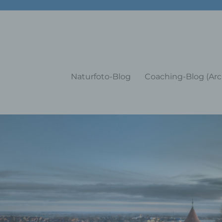
g Training Coaching Impulsvo
Naturfoto-Blog
Coaching-Blog (Arc