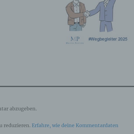
arbeitung ist jeder mit oder ohne Hilfe automatisierter Verfahre
sgeführte Vorgang oder jede solche Vorgangsreihe im
sammenhang mit personenbezogenen Daten wie das Erheben,
fassen, die Organisation, das Ordnen, die Speicherung, die
passung oder Veränderung, das Auslesen, das Abfragen, die
rwendung, die Offenlegung durch Übermittlung, Verbreitung ode
ne andere Form der Bereitstellung, den Abgleich oder die
rknüpfung, die Einschränkung, das Löschen oder die Vernichtu
 Einschränkung der Verarbeitung
nschränkung der Verarbeitung ist die Markierung gespeicherter
rsonenbezogener Daten mit dem Ziel, ihre künftige Verarbeitun
nzuschränken.
 Profiling
tar abzugeben.
filing ist jede Art der automatisierten Verarbeitung
rsonenbezogener Daten, die darin besteht, dass diese
u reduzieren.
Erfahre, wie deine Kommentardaten
rsonenbezogenen Daten verwendet werden, um bestimmte
rsönliche Aspekte, die sich auf eine natürliche Person beziehen