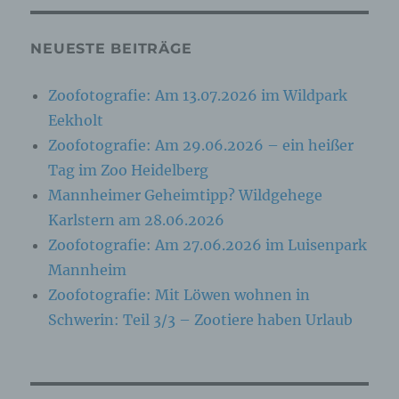
Daten mit dem Ziel, ihre künftige Verarbeitung
einzuschränken.
NEUESTE BEITRÄGE
e) Profiling
Zoofotografie: Am 13.07.2026 im Wildpark
Profiling ist jede Art der automatisierten
Eekholt
Verarbeitung personenbezogener Daten, die
Zoofotografie: Am 29.06.2026 – ein heißer
darin besteht, dass diese personenbezogenen
Daten verwendet werden, um bestimmte
Tag im Zoo Heidelberg
persönliche Aspekte, die sich auf eine
Mannheimer Geheimtipp? Wildgehege
natürliche Person beziehen, zu bewerten,
insbesondere, um Aspekte bezüglich
Karlstern am 28.06.2026
Arbeitsleistung, wirtschaftlicher Lage,
Gesundheit, persönlicher Vorlieben, Interessen,
Zoofotografie: Am 27.06.2026 im Luisenpark
Zuverlässigkeit, Verhalten, Aufenthaltsort oder
Mannheim
Ortswechsel dieser natürlichen Person zu
analysieren oder vorherzusagen.
Zoofotografie: Mit Löwen wohnen in
Schwerin: Teil 3/3 – Zootiere haben Urlaub
f) Pseudonymisierung
Pseudonymisierung ist die Verarbeitung