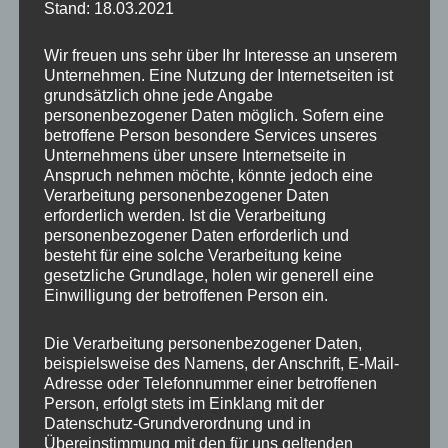
Stand: 18.03.2021
Thema häufig “totgeschwiegen”, wozu
mangelndes Wissen und viele im Umlauf
Wir freuen uns sehr über Ihr Interesse an unserem
befindliche Falschinformationen beitragen.
Unternehmen. Eine Nutzung der Internetseiten ist
grundsätzlich ohne jede Angabe
Häufig wird z.B. vermutet, dass immer die
personenbezogener Daten möglich. Sofern eine
Arbeit Hauptursache der Depression ist. Dieser
betroffene Person besondere Services unseres
Unternehmens über unsere Internetseite in
Diskussion möchten viele Führungskräfte
Anspruch nehmen möchte, könnte jedoch eine
natürlich ausweichen. Dabei wird oftmals
Verarbeitung personenbezogener Daten
ausgeblendet, dass auch eine erbliche
erforderlich werden. Ist die Verarbeitung
personenbezogener Daten erforderlich und
Veranlagung oder die familiäre Situation eine
besteht für eine solche Verarbeitung keine
erhebliche Rolle spielen kann.
gesetzliche Grundlage, holen wir generell eine
Einwilligung der betroffenen Person ein.
Schweigen hilft niemandem – weder den
Die Verarbeitung personenbezogener Daten,
Betroffnen noch den Unternehmen. Die
beispielsweise des Namens, der Anschrift, E-Mail-
Studienautoren rufen denn auch dazu auf, in
Adresse oder Telefonnummer einer betroffenen
Person, erfolgt stets im Einklang mit der
den Unternehmen dringend Basiswissen und
Datenschutz-Grundverordnung und in
Handlungskompetenzen zu Depressionen und
Übereinstimmung mit den für uns geltenden