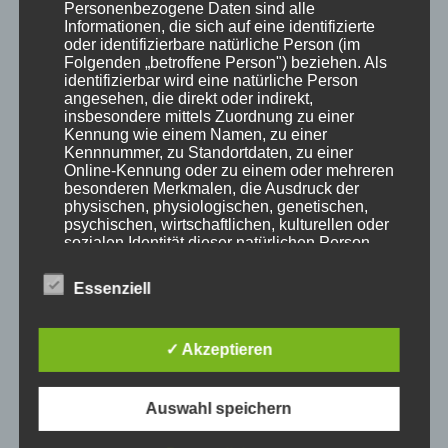
Personenbezogene Daten sind alle
Informationen, die sich auf eine identifizierte
oder identifizierbare natürliche Person (im
Folgenden „betroffene Person") beziehen. Als
identifizierbar wird eine natürliche Person
angesehen, die direkt oder indirekt,
insbesondere mittels Zuordnung zu einer
Kennung wie einem Namen, zu einer
MP Mario Porten
Kennnummer, zu Standortdaten, zu einer
Beratung
Online-Kennung oder zu einem oder mehreren
besonderen Merkmalen, die Ausdruck der
Training
physischen, physiologischen, genetischen,
Coaching
psychischen, wirtschaftlichen, kulturellen oder
sozialen Identität dieser natürlichen Person
Impulsvorträge
sind, identifiziert werden kann.
Essenziell
b) betroffene Person
✓ Akzeptieren
NEWS ABONNIEREN?
Betroffene Person ist jede identifizierte oder
identifizierbare natürliche Person, deren
personenbezogene Daten von dem für die
Auswahl speichern
Your email:
Verarbeitung Verantwortlichen verarbeitet
werden.