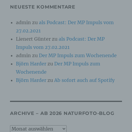
personenbezogener Daten in einer Weise, auf
NEUESTE KOMMENTARE
welche die personenbezogenen Daten ohne
Hinzuziehung zusätzlicher Informationen nicht
mehr einer spezifischen betroffenen Person
admin
zu
als Podcast: Der MP Impuls vom
zugeordnet werden können, sofern diese
zusätzlichen Informationen gesondert
27.02.2021
aufbewahrt werden und technischen und
Lienert Günter
zu
als Podcast: Der MP
organisatorischen Maßnahmen unterliegen, die
gewährleisten, dass die personenbezogenen
Impuls vom 27.02.2021
Daten nicht einer identifizierten oder
admin
zu
Der MP Impuls zum Wochenende
identifizierbaren natürlichen Person
zugewiesen werden.
Björn Harder
zu
Der MP Impuls zum
Wochenende
g) Verantwortlicher oder für die
Björn Harder
zu
Ab sofort auch auf Spotify
Verarbeitung Verantwortlicher
Verantwortlicher oder für die Verarbeitung
Verantwortlicher ist die natürliche oder
juristische Person, Behörde, Einrichtung oder
ARCHIVE – AB 2026 NATURFOTO-BLOG
andere Stelle, die allein oder gemeinsam mit
anderen über die Zwecke und Mittel der
Verarbeitung von personenbezogenen Daten
Archive
entscheidet. Sind die Zwecke und Mittel dieser