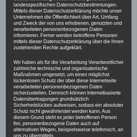
landesspezifischen Datenschutzbestimmungen.
Suizidprävention aufzubauen.
Mittels dieser Datenschutzerklärung möchte unser
Unternehmen die Öffentlichkeit über Art, Umfang
Dem kann man nur zustimmen und ganz
und Zweck der von uns erhobenen, genutzten und
verarbeiteten personenbezogenen Daten
allgemein möchte ich noch anfügen: Reden
informieren. Ferner werden betroffene Personen
hilft, schweigen nicht – und das gilt sowohl für
mittels dieser Datenschutzerklärung über die ihnen
zustehenden Rechte aufgeklärt.
Betroffene als auch Arbeitgeber.
Wir haben als für die Verarbeitung Verantwortlicher
zahlreiche technische und organisatorische
Maßnahmen umgesetzt, um einen möglichst
lückenlosen Schutz der über diese Internetseite
verarbeiteten personenbezogenen Daten
sicherzustellen. Dennoch können Internetbasierte
Datenübertragungen grundsätzlich
Sicherheitslücken aufweisen, sodass ein absoluter
Schutz nicht gewährleistet werden kann. Aus
diesem Grund steht es jeder betroffenen Person
frei, personenbezogene Daten auch auf
alternativen Wegen, beispielsweise telefonisch, an
uns zu übermitteln.