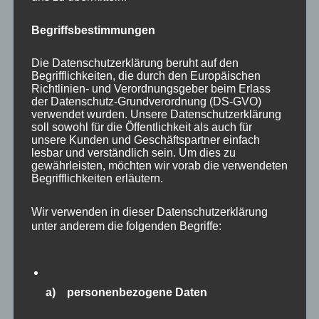
Begriffsbestimmungen
Die Datenschutzerklärung beruht auf den
Begrifflichkeiten, die durch den Europäischen
Richtlinien- und Verordnungsgeber beim Erlass
Autor
Veröffentlicht
Kategorien
adminmp
10. Januar 2022
Aktuelle Fakten und
der Datenschutz-Grundverordnung (DS-GVO)
am
Schlagwörter
Umfragen
Depression
,
Erfolg
,
Führung
,
Führungskräfte
,
verwendet wurden. Unsere Datenschutzerklärung
gesund führen
,
Gesundheit
,
New Leadership
,
soll sowohl für die Öffentlichkeit als auch für
Selbstfüsorge
,
Selbstreflexion
,
Suizid
,
Verantwortung
,
unsere Kunden und Geschäftspartner einfach
work-life-balance
,
Zufriedenheit
Schreibe einen
lesbar und verständlich sein. Um dies zu
zu
gewährleisten, möchten wir vorab die verwendeten
Kommentar
Begrifflichkeiten erläutern.
Depressionen
weit
verbreitet
Wir verwenden in dieser Datenschutzerklärung
unter anderem die folgenden Begriffe:
a) personenbezogene Daten