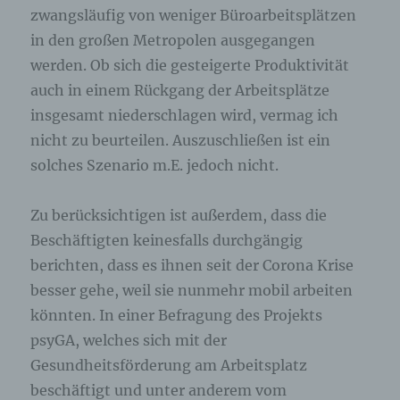
zwangsläufig von weniger Büroarbeitsplätzen
angegebenen personenbezogenen Daten
gespeichert.
in den großen Metropolen ausgegangen
werden. Ob sich die gesteigerte Produktivität
Registrierung auf unserer Internetseite
auch in einem Rückgang der Arbeitsplätze
insgesamt niederschlagen wird, vermag ich
Die betroffene Person hat die Möglichkeit, sich auf
der Internetseite des für die Verarbeitung
nicht zu beurteilen. Auszuschließen ist ein
Verantwortlichen unter Angabe von
solches Szenario m.E. jedoch nicht.
personenbezogenen Daten zu registrieren.
Welche personenbezogenen Daten dabei an den
für die Verarbeitung Verantwortlichen übermittelt
Zu berücksichtigen ist außerdem, dass die
werden, ergibt sich aus der jeweiligen
Eingabemaske, die für die Registrierung
Beschäftigten keinesfalls durchgängig
verwendet wird. Die von der betroffenen Person
eingegebenen personenbezogenen Daten werden
berichten, dass es ihnen seit der Corona Krise
ausschließlich für die interne Verwendung bei dem
besser gehe, weil sie nunmehr mobil arbeiten
für die Verarbeitung Verantwortlichen und für
eigene Zwecke erhoben und gespeichert. Der für
könnten. In einer Befragung des Projekts
die Verarbeitung Verantwortliche kann die
psyGA, welches sich mit der
Weitergabe an einen oder mehrere
Auftragsverarbeiter, beispielsweise einen
Gesundheitsförderung am Arbeitsplatz
Paketdienstleister, veranlassen, der die
beschäftigt und unter anderem vom
personenbezogenen Daten ebenfalls