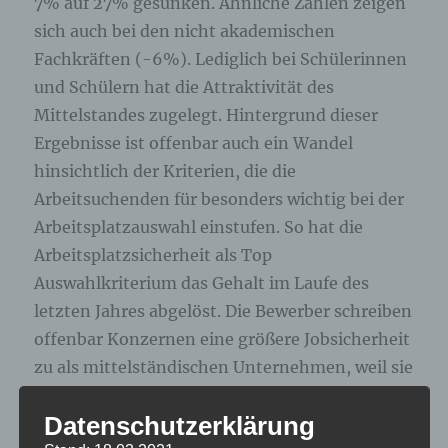
7% auf 27% gesunken. Ähnliche Zahlen zeigen
sich auch bei den nicht akademischen
Fachkräften (-6%). Lediglich bei Schülerinnen
und Schülern hat die Attraktivität des
Mittelstandes zugelegt. Hintergrund dieser
Ergebnisse ist offenbar auch ein Wandel
hinsichtlich der Kriterien, die die
Arbeitsuchenden für besonders wichtig bei der
Arbeitsplatzauswahl einstufen. So hat die
Arbeitsplatzsicherheit als Top
Auswahlkriterium das Gehalt im Laufe des
letzten Jahres abgelöst. Die Bewerber schreiben
offenbar Konzernen eine größere Jobsicherheit
zu als mittelständischen Unternehmen, weil sie
vermuten, dass die Konzerne eine höhere
Datenschutzerklärung
Resilienz in Krisenzeiten aufweisen. Damit