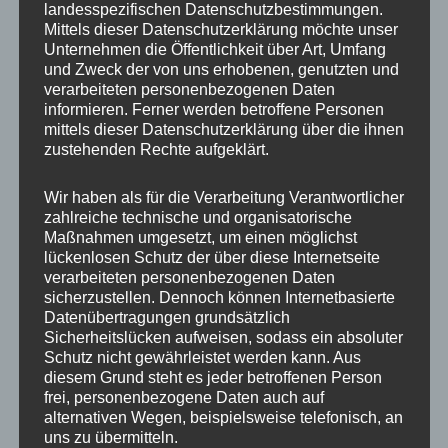
Studierenden und 30% der nicht akademischen
landesspezifischen Datenschutzbestimmungen.
Mittels dieser Datenschutzerklärung möchte unser
Fachkräfte gaben an, dass sich ihre
Unternehmen die Öffentlichkeit über Art, Umfang
Auswahlkriterien verändert hätten. Die
und Zweck der von uns erhobenen, genutzten und
Pandemie hat also ganz offensichtlich
verarbeiteten personenbezogenen Daten
informieren. Ferner werden betroffene Personen
erhebliche Auswirkungen auf die Attraktivität
mittels dieser Datenschutzerklärung über die ihnen
verschiedener Arbeitgebergruppen. Gerade
zustehenden Rechte aufgeklärt.
dem Mittelstand als Herzstück der deutschen
Wir haben als für die Verarbeitung Verantwortlicher
Wirtschaft müssen die aktuellen Zahlen zu
zahlreiche technische und organisatorische
denken geben.
Maßnahmen umgesetzt, um einen möglichst
lückenlosen Schutz der über diese Internetseite
verarbeiteten personenbezogenen Daten
Interessant ist auch immer die Frage, inwieweit
sicherzustellen. Dennoch können Internetbasierte
eine Krise wie wir sie derzeit erleben, die
Datenübertragungen grundsätzlich
Sicherheitslücken aufweisen, sodass ein absoluter
Unternehmenskulturen verändert. Im
Schutz nicht gewährleistet werden kann. Aus
aktuellen Hernstein Management Report, für
diesem Grund steht es jeder betroffenen Person
den knapp 1600 Führungskräfte und
frei, personenbezogene Daten auch auf
alternativen Wegen, beispielsweise telefonisch, an
Unternehmer aus Deutschland und Österreich
uns zu übermitteln.