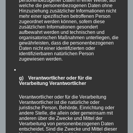
personenbezogener Daten in einer Weise, auf
festzuhalten, dass die Burnout Gefahr ganz
welche die personenbezogenen Daten ohne
Hinzuziehung zusätzlicher Informationen nicht
offenbar mit zunehmender Karrierestufe
mehr einer spezifischen betroffenen Person
abnimmt: Je höher ein Befragter in der
zugeordnet werden können, sofern diese
zusätzlichen Informationen gesondert
Unternehmenshierarchie angesiedelt war,
aufbewahrt werden und technischen und
desto geringer sein Burnout Risiko. Ganz
organisatorischen Maßnahmen unterliegen, die
gewährleisten, dass die personenbezogenen
offenbar haben also ein positives Gefühl für die
Daten nicht einer identifizierten oder
eigene Wirksamkeit und des eigenen
identifizierbaren natürlichen Person
zugewiesen werden.
Machtgefühls positive Auswirkungen auf das
Burnout Risiko. Dies verwundert auch nicht,
g) Verantwortlicher oder für die
denn gemeinhin werden die höchsten Burnout
Verarbeitung Verantwortlicher
Risiken dem sogenannten Mittelmanagement,
dass sich in der „Sandwichposition“ mit Druck
Verantwortlicher oder für die Verarbeitung
Verantwortlicher ist die natürliche oder
von unten und oben befindet, zugeschreiben.
juristische Person, Behörde, Einrichtung oder
Die Studie gibt allerdings auch gute
andere Stelle, die allein oder gemeinsam mit
anderen über die Zwecke und Mittel der
Anhaltspunkte wie das Burnout Risiko aller
Verarbeitung von personenbezogenen Daten
Führungskräfte vermindert werden kann.
entscheidet. Sind die Zwecke und Mittel dieser