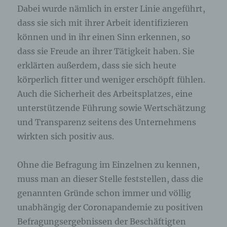
freiwilliger Angabe personenbezogener Daten
Dabei wurde nämlich in erster Linie angeführt,
dient dem für die Verarbeitung Verantwortlichen
dass sie sich mit ihrer Arbeit identifizieren
dazu, der betroffenen Person Inhalte oder
Leistungen anzubieten, die aufgrund der Natur der
können und in ihr einen Sinn erkennen, so
Sache nur registrierten Benutzern angeboten
dass sie Freude an ihrer Tätigkeit haben. Sie
werden können. Registrierten Personen steht die
erklärten außerdem, dass sie sich heute
Möglichkeit frei, die bei der Registrierung
angegebenen personenbezogenen Daten
körperlich fitter und weniger erschöpft fühlen.
jederzeit abzuändern oder vollständig aus dem
Auch die Sicherheit des Arbeitsplatzes, eine
Datenbestand des für die Verarbeitung
Verantwortlichen löschen zu lassen.
unterstützende Führung sowie Wertschätzung
und Transparenz seitens des Unternehmens
Der für die Verarbeitung Verantwortliche erteilt
wirkten sich positiv aus.
jeder betroffenen Person jederzeit auf Anfrage
Auskunft darüber, welche personenbezogenen
Daten über die betroffene Person gespeichert sind.
Ohne die Befragung im Einzelnen zu kennen,
Ferner berichtigt oder löscht der für die
muss man an dieser Stelle feststellen, dass die
Verarbeitung Verantwortliche personenbezogene
Daten auf Wunsch oder Hinweis der betroffenen
genannten Gründe schon immer und völlig
Person, soweit dem keine gesetzlichen
unabhängig der Coronapandemie zu positiven
Aufbewahrungspflichten entgegenstehen. Die
Befragungsergebnissen der Beschäftigten
Gesamtheit der Mitarbeiter des für die Verarbeitung