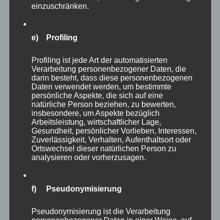
Zum Abschluss der Befragungsergebnisse in
einzuschränken.
diesem Monat noch ein kurzer Blick auf ein
ganz anderes Thema nämlich auf das Thema
e) Profiling
Gesundheit der Führungskräfte. Dass viele
Profiling ist jede Art der automatisierten
Führungskräfte auch in der Coronapandemie
Verarbeitung personenbezogener Daten, die
besonders gefordert waren, versteht sich von
darin besteht, dass diese personenbezogenen
Daten verwendet werden, um bestimmte
selbst. Forschende an der Kühne Logistik
persönliche Aspekte, die sich auf eine
Universität haben aktuell untersucht,
natürliche Person beziehen, zu bewerten,
insbesondere, um Aspekte bezüglich
inwieweit Managerinnen und Manager einer
Arbeitsleistung, wirtschaftlicher Lage,
Burnout Gefahr unterliegen. Für ihre Studie
Gesundheit, persönlicher Vorlieben, Interessen,
Zuverlässigkeit, Verhalten, Aufenthaltsort oder
haben sie in zwei Runden einmal 580 und
Ortswechsel dieser natürlichen Person zu
einmal 154 Führungskräfte sowie jeweils eine
analysieren oder vorherzusagen.
ihnen nahestehende Person befragt.
Befragungsgegenstand waren das erlebte
f) Pseudonymisierung
Machtgefühl und die erlebte
Pseudonymisierung ist die Verarbeitung
Selbstwirksamkeit. Im Ergebnis ist