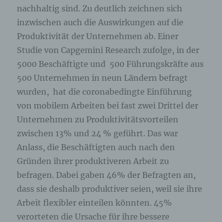
nachhaltig sind. Zu deutlich zeichnen sich
Internetseite und dem auf dem Computersystem
des Benutzers abgelegten Cookie übernommen
inzwischen auch die Auswirkungen auf die
wird. Ein weiteres Beispiel ist das Cookie eines
Produktivität der Unternehmen ab. Einer
Warenkorbes im Online-Shop. Der Online-Shop
merkt sich die Artikel, die ein Kunde in den
Studie von Capgemini Research zufolge, in der
virtuellen Warenkorb gelegt hat, über ein Cookie.
5000 Beschäftigte und 500 Führungskräfte aus
500 Unternehmen in neun Ländern befragt
Die betroffene Person kann die Setzung von
wurden, hat die coronabedingte Einführung
Cookies durch unsere Internetseite jederzeit
mittels einer entsprechenden Einstellung des
von mobilem Arbeiten bei fast zwei Drittel der
genutzten Internetbrowsers verhindern und damit
Unternehmen zu Produktivitätsvorteilen
der Setzung von Cookies dauerhaft
widersprechen. Ferner können bereits gesetzte
zwischen 13% und 24 % geführt. Das war
Cookies jederzeit über einen Internetbrowser oder
Anlass, die Beschäftigten auch nach den
andere Softwareprogramme gelöscht werden. Dies
Gründen ihrer produktiveren Arbeit zu
ist in allen gängigen Internetbrowsern möglich.
Deaktiviert die betroffene Person die Setzung von
befragen. Dabei gaben 46% der Befragten an,
Cookies in dem genutzten Internetbrowser, sind
dass sie deshalb produktiver seien, weil sie ihre
unter Umständen nicht alle Funktionen unserer
Internetseite vollumfänglich nutzbar.
Arbeit flexibler einteilen könnten. 45%
verorteten die Ursache für ihre bessere