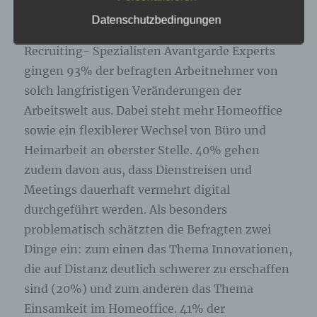
genannte Cookies, LocalStorage und
langfristig verändert, wird immer
Datenschutzbedingungen
SessionStorage. Dies dient dazu, unser Angebot
wahrscheinlicher. In einer Befragung des
nutzerfreundlicher, effektiver und sicherer zu
machen. Local Storage und SessionStorage ist
Recruiting- Spezialisten Avantgarde Experts
eine Technologie, mit welcher ihr Browser Daten
gingen 93% der befragten Arbeitnehmer von
auf Ihrem Computer oder mobilen Gerät
abspeichert. Cookies sind Textdateien, welche
solch langfristigen Veränderungen der
über einen Internetbrowser auf einem
Arbeitswelt aus. Dabei steht mehr Homeoffice
Computersystem abgelegt und gespeichert
werden. Sie können die Verwendung von Cookies,
sowie ein flexiblerer Wechsel von Büro und
LocalStorage und SessionStorage durch
Heimarbeit an oberster Stelle. 40% gehen
entsprechende Einstellung in Ihrem Browser
verhindern.
zudem davon aus, dass Dienstreisen und
Meetings dauerhaft vermehrt digital
Zahlreiche Internetseiten und Server verwenden
durchgeführt werden. Als besonders
Cookies. Viele Cookies enthalten eine sogenannte
Cookie-ID. Eine Cookie-ID ist eine eindeutige
problematisch schätzten die Befragten zwei
Kennung des Cookies. Sie besteht aus einer
Dinge ein: zum einen das Thema Innovationen,
Zeichenfolge, durch welche Internetseiten und
Server dem konkreten Internetbrowser zugeordnet
die auf Distanz deutlich schwerer zu erschaffen
werden können, in dem das Cookie gespeichert
sind (20%) und zum anderen das Thema
wurde. Dies ermöglicht es den besuchten
Einsamkeit im Homeoffice. 41% der
Internetseiten und Servern, den individuellen