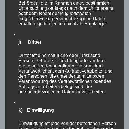
Behörden, die im Rahmen eines bestimmten
völlig offen. Es bleibt spannend abzuwarten,
Untersuchungsauftrags nach dem Unionsrecht
wie sich die Arbeitsformen in den
oder dem Recht der Mitgliedstaaten
möglicherweise personenbezogene Daten
Unternehmen nachhaltig verändern, inwieweit
erhalten, gelten jedoch nicht als Empfänger.
sich hybride oder vollständig mobile
Arbeitsformen nachhaltig durchsetzen und
j) Dritter
welche sozialen Implikationen damit
verbunden sind und die Gesellschaft insgesamt
Dritter ist eine natürliche oder juristische
verändern. Bei diesen Themen am Ball zu
Person, Behörde, Einrichtung oder andere
Stelle außer der betroffenen Person, dem
bleiben, lohnt sich sicher.
Verantwortlichen, dem Auftragsverarbeiter und
den Personen, die unter der unmittelbaren
Verantwortung des Verantwortlichen oder des
Alle zitierten Befragungen wurden veröffentlicht
Auftragsverarbeiters befugt sind, die
in der Aufgabe 6/2021 von
managerseminare
.
personenbezogenen Daten zu verarbeiten.
Autor
Veröffentlicht
Kategorien
adminmp
28. Mai 2021
Aktuelle Fakten und
am
Schlagwörter
k) Einwilligung
Umfragen
Arbeitgeberwahl
,
Burn Out
,
Corona
,
Flexibilität
,
Gesundheit
,
Mittelstand
,
New Leadership
,
zu
New Work
,
Pandemie
Schreibe einen Kommentar
Einwilligung ist jede von der betroffenen Person
Arbeitswel
freiwillig für den bestimmten Fall in informierter