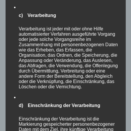
Unternehmenshierarchie angesiedelt sind, hat
vielleicht auch damit zu tun, dass den TOP
c) Verarbeitung
Managern selten die operative Führung der
Rebellinnen und Rebellen obliegt. Je näher ich
Verarbeitung ist jeder mit oder ohne Hilfe
an den Rebellen dran bin, desto anstrengender
automatisierter Verfahren ausgeführte Vorgang
oder jede solche Vorgangsreihe im
kann der Umgang mit ihnen sein, was ihre
Zusammenhang mit personenbezogenen Daten
positiven Effekte möglicherweise überspielt.
wie das Erheben, das Erfassen, die
Organisation, das Ordnen, die Speicherung, die
Anpassung oder Veränderung, das Auslesen,
das Abfragen, die Verwendung, die Offenlegung
durch Übermittlung, Verbreitung oder eine
andere Form der Bereitstellung, den Abgleich
oder die Verknüpfung, die Einschränkung, das
Löschen oder die Vernichtung.
d) Einschränkung der Verarbeitung
Einschränkung der Verarbeitung ist die
Markierung gespeicherter personenbezogener
Daten mit dem Ziel, ihre künftige Verarbeitung