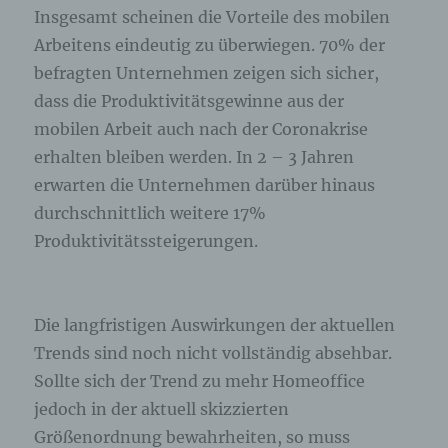
Insgesamt scheinen die Vorteile des mobilen
Bei der Nutzung dieser allgemeinen Daten und
Arbeitens eindeutig zu überwiegen. 70% der
Informationen ziehen wird keine Rückschlüsse auf
die betroffene Person. Diese Informationen werden
befragten Unternehmen zeigen sich sicher,
vielmehr benötigt, um (1) die Inhalte unserer
dass die Produktivitätsgewinne aus der
Internetseite korrekt auszuliefern, (2) die Inhalte
unserer Internetseite sowie die Werbung für diese
mobilen Arbeit auch nach der Coronakrise
zu optimieren, (3) die dauerhafte
erhalten bleiben werden. In 2 – 3 Jahren
Funktionsfähigkeit unserer
erwarten die Unternehmen darüber hinaus
informationstechnologischen Systeme und der
Technik unserer Internetseite zu gewährleisten
durchschnittlich weitere 17%
sowie (4) um Strafverfolgungsbehörden im Falle
Produktivitätssteigerungen.
eines Cyberangriffes die zur Strafverfolgung
notwendigen Informationen bereitzustellen. Diese
anonym erhobenen Daten und Informationen
werden durch uns daher einerseits statistisch und
Die langfristigen Auswirkungen der aktuellen
ferner mit dem Ziel ausgewertet, den Datenschutz
und die Datensicherheit in unserem Unternehmen
Trends sind noch nicht vollständig absehbar.
zu erhöhen, um letztlich ein optimales
Sollte sich der Trend zu mehr Homeoffice
Schutzniveau für die von uns verarbeiteten
personenbezogenen Daten sicherzustellen. Die
jedoch in der aktuell skizzierten
anonymen Daten der Server-Logfiles werden
Größenordnung bewahrheiten, so muss
getrennt von allen durch eine betroffene Person