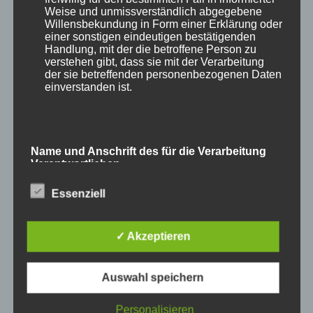
Weise und unmissverständlich abgegebene
und
Willensbekundung in Form einer Erklärung oder
Führung:
Arbeitswelt im Umbruch
einer sonstigen eindeutigen bestätigenden
aktuelle
Handlung, mit der die betroffene Person zu
Trends
– Mitarbeiter auch
verstehen gibt, dass sie mit der Verarbeitung
und
der sie betreffenden personenbezogenen Daten
Umfragen,
einverstanden ist.
Ausgabe
28.05.2021
Name und Anschrift des für die Verarbeitung
Verantwortlichen
Essenziell
Verantwortlicher im Sinne der Datenschutz-
Grundverordnung, sonstiger in den Mitgliedstaaten
der Europäischen Union geltenden
Datenschutzgesetze und anderer Bestimmungen
✓ Akzeptieren
mit datenschutzrechtlichem Charakter ist die:
Auswahl speichern
Cookies / SessionStorage / LocalStorage
Dass die Corona Pandemie die Arbeitswelt
Personalisieren
Die Internetseiten verwenden teilweise so