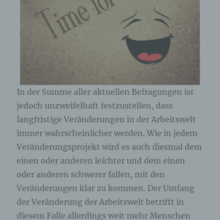
Bearbeitung oder der Kontaktaufnahme zur
betroffenen Person gespeichert. Es erfolgt keine
Weitergabe dieser personenbezogenen Daten an
Dritte.
Kommentarfunktion im Blog auf der
Internetseite
Wir bieten den Nutzern auf einem Blog, der sich
auf der Internetseite des für die Verarbeitung
Verantwortlichen befindet, die Möglichkeit,
In der Summe aller aktuellen Befragungen ist
individuelle Kommentare zu einzelnen Blog-
jedoch unzweifelhaft festzustellen, dass
Beiträgen zu hinterlassen. Ein Blog ist ein auf
einer Internetseite geführtes, in der Regel öffentlich
langfristige Veränderungen in der Arbeitswelt
einsehbares Portal, in welchem eine oder mehrere
immer wahrscheinlicher werden. Wie in jedem
Personen, die Blogger oder Web-Blogger genannt
werden, Artikel posten oder Gedanken in
Veränderungsprojekt wird es auch diesmal dem
sogenannten Blogposts niederschreiben können.
einen oder anderen leichter und dem einen
Die Blogposts können in der Regel von Dritten
kommentiert werden.
oder anderen schwerer fallen, mit den
Veränderungen klar zu kommen. Der Umfang
Hinterlässt eine betroffene Person einen
der Veränderung der Arbeitswelt betrifft in
Kommentar in dem auf dieser Internetseite
veröffentlichten Blog, werden neben den von der
diesem Falle allerdings weit mehr Menschen