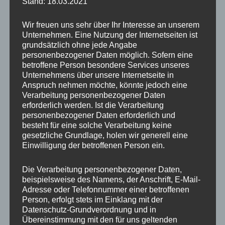
werden Konzerne aktuell als die reizvolleren
Stand: 18.03.2021
Arbeitgeber wahrgenommen.
Wir freuen uns sehr über Ihr Interesse an unserem
Unternehmen. Eine Nutzung der Internetseiten ist
grundsätzlich ohne jede Angabe
personenbezogener Daten möglich. Sofern eine
betroffene Person besondere Services unseres
Unternehmens über unsere Internetseite in
Anspruch nehmen möchte, könnte jedoch eine
Verarbeitung personenbezogener Daten
erforderlich werden. Ist die Verarbeitung
personenbezogener Daten erforderlich und
besteht für eine solche Verarbeitung keine
gesetzliche Grundlage, holen wir generell eine
Einwilligung der betroffenen Person ein.
Die Studienteilnehmer wurden auch konkret
Die Verarbeitung personenbezogener Daten,
befragt, ob sich ihre Auswahlpräferenzen
beispielsweise des Namens, der Anschrift, E-Mail-
hinsichtlich der Kriterien geändert hätten. Dies
Adresse oder Telefonnummer einer betroffenen
war bei einem erheblichen Teil der Befragten
Person, erfolgt stets im Einklang mit der
Datenschutz-Grundverordnung und in
der Fall: 39% der Berufserfahrenen, 34% der
Übereinstimmung mit den für uns geltenden