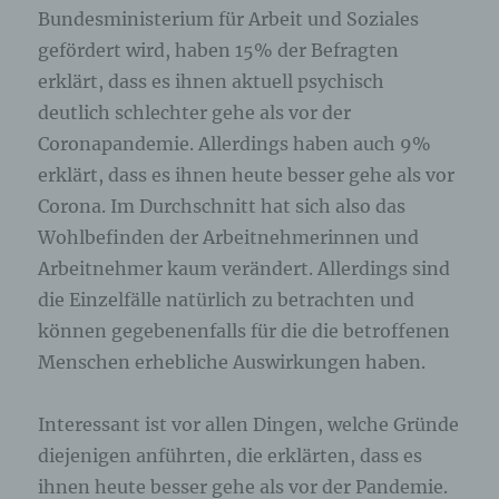
ausschließlich für eine interne Verwendung, die
Bundesministerium für Arbeit und Soziales
dem für die Verarbeitung Verantwortlichen
gefördert wird, haben 15% der Befragten
zuzurechnen ist, nutzt.
erklärt, dass es ihnen aktuell psychisch
Durch eine Registrierung auf der Internetseite des
deutlich schlechter gehe als vor der
für die Verarbeitung Verantwortlichen wird ferner
Coronapandemie. Allerdings haben auch 9%
die vom Internet-Service-Provider (ISP) der
betroffenen Person vergebene IP-Adresse, das
erklärt, dass es ihnen heute besser gehe als vor
Datum sowie die Uhrzeit der Registrierung
Corona. Im Durchschnitt hat sich also das
gespeichert. Die Speicherung dieser Daten erfolgt
vor dem Hintergrund, dass nur so der Missbrauch
Wohlbefinden der Arbeitnehmerinnen und
unserer Dienste verhindert werden kann, und
Arbeitnehmer kaum verändert. Allerdings sind
diese Daten im Bedarfsfall ermöglichen,
die Einzelfälle natürlich zu betrachten und
begangene Straftaten aufzuklären. Insofern ist die
Speicherung dieser Daten zur Absicherung des für
können gegebenenfalls für die die betroffenen
die Verarbeitung Verantwortlichen erforderlich.
Menschen erhebliche Auswirkungen haben.
Eine Weitergabe dieser Daten an Dritte erfolgt
grundsätzlich nicht, sofern keine gesetzliche
Pflicht zur Weitergabe besteht oder die Weitergabe
Interessant ist vor allen Dingen, welche Gründe
der Strafverfolgung dient.
diejenigen anführten, die erklärten, dass es
ihnen heute besser gehe als vor der Pandemie.
Die Registrierung der betroffenen Person unter