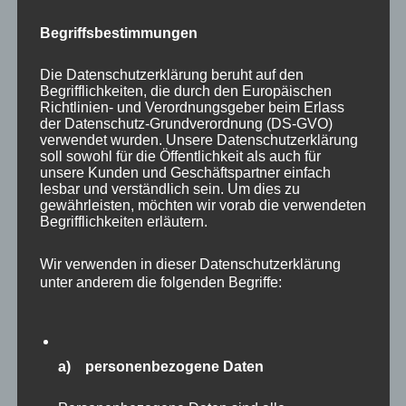
befragt wurden, ging es diesmal um die Frage,
wie beliebt Rebellinnen und Rebellen in
Begriffsbestimmungen
Unternehmen sind. Auch wenn sie manchmal
Die Datenschutzerklärung beruht auf den
unbequem sind, ihr positiver Einfluss auf das
Begrifflichkeiten, die durch den Europäischen
Unternehmen ist ganz offensichtlich
Richtlinien- und Verordnungsgeber beim Erlass
der Datenschutz-Grundverordnung (DS-GVO)
anerkannt. 57% der Befragten gaben nämlich
verwendet wurden. Unsere Datenschutzerklärung
an, dass ihre Andersdenkenden positive
soll sowohl für die Öffentlichkeit als auch für
unsere Kunden und Geschäftspartner einfach
Auswirkungen auf die Arbeitsergebnisse
lesbar und verständlich sein. Um dies zu
hätten. 49% sehen sie auch für die Erreichung
gewährleisten, möchten wir vorab die verwendeten
Begrifflichkeiten erläutern.
der Unternehmensziele als unmittelbar
wertvoll an. Dabei werden insbesondere ihre
Wir verwenden in dieser Datenschutzerklärung
Innovationsimpulse und ihre frischen
unter anderem die folgenden Begriffe:
Denkanstöße geschätzt. Auch ehrliche Kritik ist
gern gesehen. Etwas anderes schätzen die
Befragten die Auswirkungen der Rebellinnen
a) personenbezogene Daten
und Rebellen auf das Teamgefüge ein, denn das