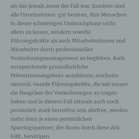
betroffenen Person hinterlassenen Kommentaren
als das jemals zuvor der Fall war. Insofern sind
auch Angaben zum Zeitpunkt der
Kommentareingabe sowie zu dem von der
alle Unternehmen gut beraten, ihre Menschen
betroffenen Person gewählten Nutzernamen
in dieser schwierigen Umbruchphase nicht
(Pseudonym) gespeichert und veröffentlicht.
allein zu lassen, sondern sowohl
Ferner wird die vom Internet-Service-Provider
(ISP) der betroffenen Person vergebene IP-
Führungskräfte als auch Mitarbeiterinnen und
Adresse mitprotokolliert. Diese Speicherung der
Mitarbeiter durch professionelles
IP-Adresse erfolgt aus Sicherheitsgründen und für
den Fall, dass die betroffene Person durch einen
Veränderungsmanagement zu begleiten. Auch
abgegebenen Kommentar die Rechte Dritter
entsprechende gesundheitliche
verletzt oder rechtswidrige Inhalte postet. Die
Präventionsangebote anzubieten, erscheint
Speicherung dieser personenbezogenen Daten
erfolgt daher im eigenen Interesse des für die
sinnvoll. Gerade Führungskräfte, die wie immer
Verarbeitung Verantwortlichen, damit sich dieser
die Hauptlast der Veränderungen zu tragen
im Falle einer Rechtsverletzung gegebenenfalls
exkulpieren könnte. Es erfolgt keine Weitergabe
haben und in diesem Fall oftmals auch noch
dieser erhobenen personenbezogenen Daten an
persönlich stark betroffen sein dürften, werden
Dritte, sofern eine solche Weitergabe nicht
mehr denn je einen persönlichen
gesetzlich vorgeschrieben ist oder der
Rechtsverteidigung des für die Verarbeitung
Sparringspartner, der ihnen durch diese Zeit
Verantwortlichen dient.
hilft, benötigen.