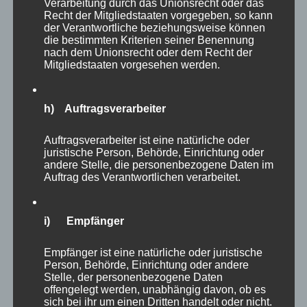
Verarbeitung durch das Unionsrecht oder das
Fördert man nämlich die erlebte
Recht der Mitgliedstaaten vorgegeben, so kann
Selbstwirksamkeit der Führungskräfte auf allen
der Verantwortliche beziehungsweise können
die bestimmten Kriterien seiner Benennung
Ebenen, so nimmt offenbar das Burnout Risiko
nach dem Unionsrecht oder dem Recht der
Mitgliedstaaten vorgesehen werden.
ab. Für eine positive Selbstwirksamkeit ist eine
gute Fehlerkultur, in der Fehler als Chance
begriffen werden, sicher von Vorteil. Auch
h) Auftragsverarbeiter
positive Vorbilder im Unternehmen können
Auftragsverarbeiter ist eine natürliche oder
ebenso wie Resilienztrainings stärkend wirken.
juristische Person, Behörde, Einrichtung oder
andere Stelle, die personenbezogene Daten im
Auftrag des Verantwortlichen verarbeitet.
Die aktuell deutlich sinkenden Inzidenzzahlen
der Corona Pandemie und das fortschreitende
Impfen der Bevölkerung geben Anlass zur
i) Empfänger
Hoffnung, dass wir in Kürze wieder zu deutlich
Empfänger ist eine natürliche oder juristische
mehr Normalität zurückkehren können. Nach
Person, Behörde, Einrichtung oder andere
wie vor ist die Frage, wie die neue
Stelle, der personenbezogene Daten
offengelegt werden, unabhängig davon, ob es
Unternehmensnormalität jedoch aussieht,
sich bei ihr um einen Dritten handelt oder nicht.