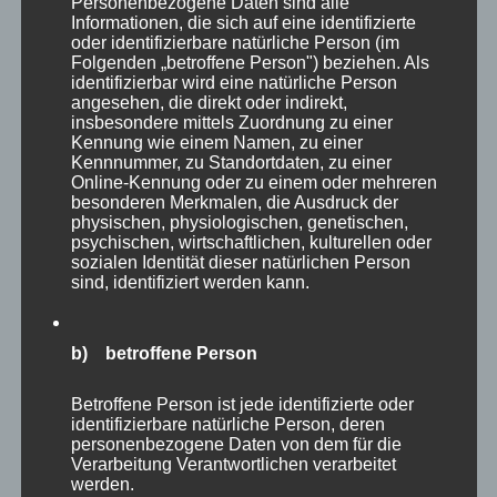
Befragungsbild ist gespalten. Während 46%
Personenbezogene Daten sind alle
Informationen, die sich auf eine identifizierte
der Befragten positive Effekte sehen, sehen
oder identifizierbare natürliche Person (im
Folgenden „betroffene Person") beziehen. Als
fast ebenso viele (44%) negative Effekte auf
identifizierbar wird eine natürliche Person
das Teamgefüge. Auch die Zusammenarbeit mit
angesehen, die direkt oder indirekt,
insbesondere mittels Zuordnung zu einer
den Führungskräften wird von diesen als
Kennung wie einem Namen, zu einer
herausfordernd beurteilt. Jede dritte
Kennnummer, zu Standortdaten, zu einer
Online-Kennung oder zu einem oder mehreren
Führungskraft empfindet die Zusammenarbeit
besonderen Merkmalen, die Ausdruck der
mit Rebellinnen und Rebellen als
physischen, physiologischen, genetischen,
psychischen, wirtschaftlichen, kulturellen oder
anspruchsvoll. Ein besonders hohes Standing
sozialen Identität dieser natürlichen Person
genießen die Rebellen offenbar beim Top
sind, identifiziert werden kann.
Management. 65% der befragten Topmanager
würden ihre rebellischen Mitarbeitenden
b) betroffene Person
vermissen, wenn diese das Unternehmen
Betroffene Person ist jede identifizierte oder
verlassen würden. Dass Rebellinnen und
identifizierbare natürliche Person, deren
Rebellen umso positiver gesehen werden je
personenbezogene Daten von dem für die
Verarbeitung Verantwortlichen verarbeitet
höher die Befragten in der
werden.