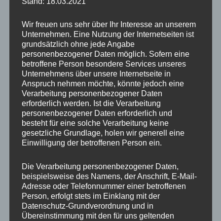
Stand: 18.03.2021
Aktuell hat uns der Winter fest im Griff. Eis und
Schnee dominieren im Revier und die Tiere
Wir freuen uns sehr über Ihr Interesse an unserem
haben Schwierigkeiten, Futter zu finden.
Unternehmen. Eine Nutzung der Internetseiten ist
grundsätzlich ohne jede Angabe
personenbezogener Daten möglich. Sofern eine
Auf meiner Runde gestern Abend, begrüßten
betroffene Person besondere Services unseres
Unternehmens über unsere Internetseite in
mich die ersten Tiere gleich am Waldeingang.
Anspruch nehmen möchte, könnte jedoch eine
Wie immer blieb ich stehen und wir sahen uns
Verarbeitung personenbezogener Daten
eine Weile an, dann zogen sie weiter.
erforderlich werden. Ist die Verarbeitung
personenbezogener Daten erforderlich und
besteht für eine solche Verarbeitung keine
gesetzliche Grundlage, holen wir generell eine
Einwilligung der betroffenen Person ein.
Die Verarbeitung personenbezogener Daten,
beispielsweise des Namens, der Anschrift, E-Mail-
Adresse oder Telefonnummer einer betroffenen
Person, erfolgt stets im Einklang mit der
Datenschutz-Grundverordnung und in
Übereinstimmung mit den für uns geltenden