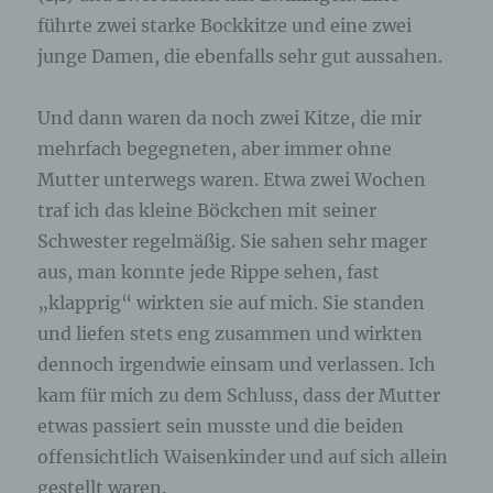
Internetseite und dem auf dem Computersystem
führte zwei starke Bockkitze und eine zwei
des Benutzers abgelegten Cookie übernommen
junge Damen, die ebenfalls sehr gut aussahen.
wird. Ein weiteres Beispiel ist das Cookie eines
Warenkorbes im Online-Shop. Der Online-Shop
merkt sich die Artikel, die ein Kunde in den
Und dann waren da noch zwei Kitze, die mir
virtuellen Warenkorb gelegt hat, über ein Cookie.
mehrfach begegneten, aber immer ohne
Mutter unterwegs waren. Etwa zwei Wochen
Die betroffene Person kann die Setzung von
Cookies durch unsere Internetseite jederzeit
traf ich das kleine Böckchen mit seiner
mittels einer entsprechenden Einstellung des
Schwester regelmäßig. Sie sahen sehr mager
genutzten Internetbrowsers verhindern und damit
der Setzung von Cookies dauerhaft
aus, man konnte jede Rippe sehen, fast
widersprechen. Ferner können bereits gesetzte
„klapprig“ wirkten sie auf mich. Sie standen
Cookies jederzeit über einen Internetbrowser oder
und liefen stets eng zusammen und wirkten
andere Softwareprogramme gelöscht werden. Dies
ist in allen gängigen Internetbrowsern möglich.
dennoch irgendwie einsam und verlassen. Ich
Deaktiviert die betroffene Person die Setzung von
kam für mich zu dem Schluss, dass der Mutter
Cookies in dem genutzten Internetbrowser, sind
unter Umständen nicht alle Funktionen unserer
etwas passiert sein musste und die beiden
Internetseite vollumfänglich nutzbar.
offensichtlich Waisenkinder und auf sich allein
gestellt waren.