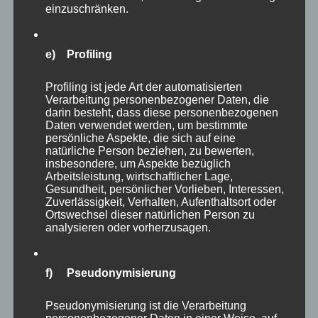
einzuschränken.
e) Profiling
Profiling ist jede Art der automatisierten
Verarbeitung personenbezogener Daten, die
darin besteht, dass diese personenbezogenen
Daten verwendet werden, um bestimmte
persönliche Aspekte, die sich auf eine
natürliche Person beziehen, zu bewerten,
insbesondere, um Aspekte bezüglich
Die Wetteraussichten verheißen mehr Schnee
Arbeitsleistung, wirtschaftlicher Lage,
und anhaltende Kälte, das macht es den Tieren
Gesundheit, persönlicher Vorlieben, Interessen,
Zuverlässigkeit, Verhalten, Aufenthaltsort oder
sicher nicht einfacher. Natur, da herrscht halt
Ortswechsel dieser natürlichen Person zu
analysieren oder vorherzusagen.
nicht immer nur Sonnenschein. Warten wir ab,
wie es weitergeht und hoffen für die Tiere das
Beste.
f) Pseudonymisierung
Pseudonymisierung ist die Verarbeitung