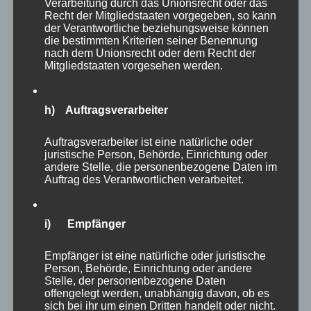
Verarbeitung durch das Unionsrecht oder das
uns gegenüber und er schaute mich an. Es war
Recht der Mitgliedstaaten vorgegeben, so kann
der Verantwortliche beziehungsweise können
als wollte er sagen: “Hallo, da bist Du ja
die bestimmten Kriterien seiner Benennung
nach dem Unionsrecht oder dem Recht der
wieder.” Er machte keine Anstalten vor mir
Mitgliedstaaten vorgesehen werden.
davonzulaufen.
h) Auftragsverarbeiter
Ich kann nicht sicher sagen, um welches Tier es
sich handelt, aber ich bin ziemlich sicher, dass
Auftragsverarbeiter ist eine natürliche oder
wir und schön häufiger begegnet waren.
juristische Person, Behörde, Einrichtung oder
andere Stelle, die personenbezogene Daten im
Auftrag des Verantwortlichen verarbeitet.
i) Empfänger
Empfänger ist eine natürliche oder juristische
Person, Behörde, Einrichtung oder andere
Stelle, der personenbezogene Daten
offengelegt werden, unabhängig davon, ob es
Nach ein paar Minuten ging er friedlich seines
sich bei ihr um einen Dritten handelt oder nicht.