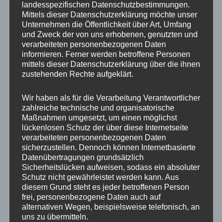
landesspezifischen Datenschutzbestimmungen.
Mittels dieser Datenschutzerklärung möchte unser
Unternehmen die Öffentlichkeit über Art, Umfang
und Zweck der von uns erhobenen, genutzten und
verarbeiteten personenbezogenen Daten
Auch auf der ersten großen Wiese waren Rehe
informieren. Ferner werden betroffene Personen
auf Futtersuche. Die Tiere sind scheuer in
mittels dieser Datenschutzerklärung über die ihnen
zustehenden Rechte aufgeklärt.
diesen Tagen und so bleiben die Begegnungen
flüchtiger als noch im Sommer oder Herbst.
Wir haben als für die Verarbeitung Verantwortlicher
zahlreiche technische und organisatorische
Maßnahmen umgesetzt, um einen möglichst
lückenlosen Schutz der über diese Internetseite
verarbeiteten personenbezogenen Daten
sicherzustellen. Dennoch können Internetbasierte
Datenübertragungen grundsätzlich
Sicherheitslücken aufweisen, sodass ein absoluter
Schutz nicht gewährleistet werden kann. Aus
diesem Grund steht es jeder betroffenen Person
frei, personenbezogene Daten auch auf
alternativen Wegen, beispielsweise telefonisch, an
uns zu übermitteln.