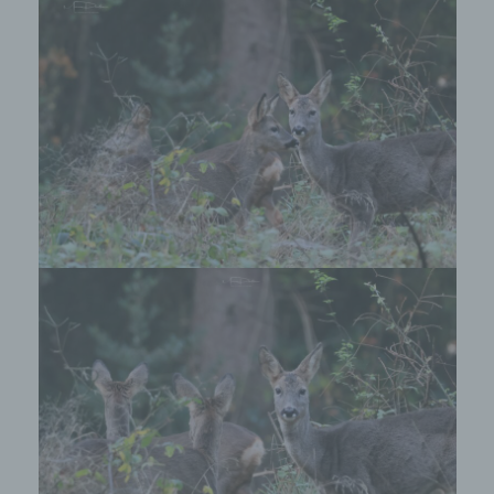
Bearbeitung oder der Kontaktaufnahme zur
betroffenen Person gespeichert. Es erfolgt keine
Weitergabe dieser personenbezogenen Daten an
Dritte.
Kommentarfunktion im Blog auf der
Internetseite
Wir bieten den Nutzern auf einem Blog, der sich
auf der Internetseite des für die Verarbeitung
Verantwortlichen befindet, die Möglichkeit,
individuelle Kommentare zu einzelnen Blog-
Beiträgen zu hinterlassen. Ein Blog ist ein auf
einer Internetseite geführtes, in der Regel öffentlich
einsehbares Portal, in welchem eine oder mehrere
Personen, die Blogger oder Web-Blogger genannt
werden, Artikel posten oder Gedanken in
sogenannten Blogposts niederschreiben können.
Die Blogposts können in der Regel von Dritten
kommentiert werden.
Hinterlässt eine betroffene Person einen
Kommentar in dem auf dieser Internetseite
veröffentlichten Blog, werden neben den von der