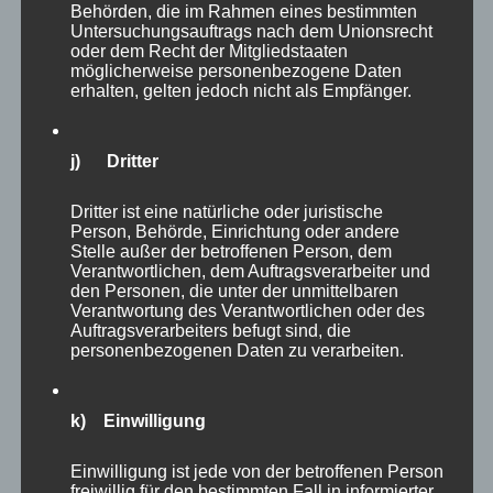
Weges, drehte sich nochmals zu mir um und
Behörden, die im Rahmen eines bestimmten
Untersuchungsauftrags nach dem Unionsrecht
ich hob langsam zum Abschied meine Hand,
oder dem Recht der Mitgliedstaaten
wie das häufig tue, um mich bei den Tieren für
möglicherweise personenbezogene Daten
erhalten, gelten jedoch nicht als Empfänger.
ihr Vertrauen zu mir zu bedanken. Dann gingen
wir in unterschiedliche Richtungen davon.
j) Dritter
Dritter ist eine natürliche oder juristische
Person, Behörde, Einrichtung oder andere
Stelle außer der betroffenen Person, dem
Verantwortlichen, dem Auftragsverarbeiter und
den Personen, die unter der unmittelbaren
Verantwortung des Verantwortlichen oder des
Auftragsverarbeiters befugt sind, die
personenbezogenen Daten zu verarbeiten.
Solche Begegnungen haben nichts
spektakuläres und sind dennoch wunderbar
k) Einwilligung
und für mich sehr erfüllend. Ich genieße diese
Momente, die ohne all die Alltagshektik sind.
Einwilligung ist jede von der betroffenen Person
Einfach eintauchen in die Natur, ihre Schönheit
freiwillig für den bestimmten Fall in informierter