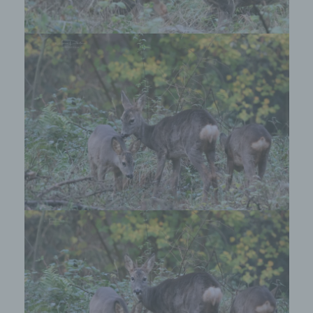
betroffenen Person hinterlassenen Kommentaren
auch Angaben zum Zeitpunkt der
Kommentareingabe sowie zu dem von der
betroffenen Person gewählten Nutzernamen
(Pseudonym) gespeichert und veröffentlicht.
Ferner wird die vom Internet-Service-Provider
(ISP) der betroffenen Person vergebene IP-
Adresse mitprotokolliert. Diese Speicherung der
IP-Adresse erfolgt aus Sicherheitsgründen und für
den Fall, dass die betroffene Person durch einen
abgegebenen Kommentar die Rechte Dritter
verletzt oder rechtswidrige Inhalte postet. Die
Speicherung dieser personenbezogenen Daten
erfolgt daher im eigenen Interesse des für die
Verarbeitung Verantwortlichen, damit sich dieser
im Falle einer Rechtsverletzung gegebenenfalls
exkulpieren könnte. Es erfolgt keine Weitergabe
dieser erhobenen personenbezogenen Daten an
Dritte, sofern eine solche Weitergabe nicht
gesetzlich vorgeschrieben ist oder der
Rechtsverteidigung des für die Verarbeitung
Verantwortlichen dient.