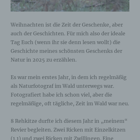
Browser der betroffenen Person von anderen
Internetbrowsern, die andere Cookies enthalten,
zu unterscheiden. Ein bestimmter Internetbrowser
kann über die eindeutige Cookie-ID wiedererkannt
Weihnachten ist die Zeit der Geschenke, aber
und identifiziert werden.
auch der Geschichten. Für mich also der ideale
Tag Euch (wenn ihr sie denn lesen wollt) die
Durch den Einsatz von Cookies kann den Nutzern
dieser Internetseite nutzerfreundlichere Services
Geschichte meines schönsten Geschenks der
bereitstellen, die ohne die Cookie-Setzung nicht
Natur in 2025 zu erzählen.
möglich wären.
Mittels eines Cookies können die Informationen
Es war mein erstes Jahr, in dem ich regelmäßig
und Angebote auf unserer Internetseite im Sinne
als Naturfotograf im Wald unterwegs war.
des Benutzers optimiert werden. Cookies
Fotografiert habe ich schon viel, aber die
ermöglichen uns, wie bereits erwähnt, die
Benutzer unserer Internetseite wiederzuerkennen.
regelmäßige, oft tägliche, Zeit im Wald war neu.
Zweck dieser Wiedererkennung ist es, den
Nutzern die Verwendung unserer Internetseite zu
erleichtern. Der Benutzer einer Internetseite, die
8 Rehkitze durfte ich diesem Jahr in „meinem“
Cookies verwendet, muss beispielsweise nicht bei
Revier begleiten. Zwei Ricken mit Einzelkitzen
jedem Besuch der Internetseite erneut seine
(1,1) und zwei Ricken mit Zwillingen. Eine
Zugangsdaten eingeben, weil dies von der