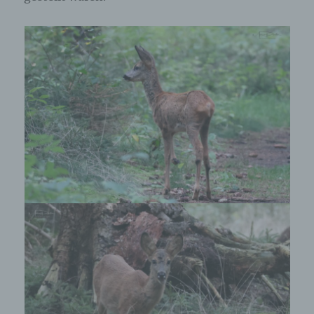
Erfassung von allgemeinen Daten und
Informationen
Die Internetseite erfasst mit jedem Aufruf der
Internetseite durch eine betroffene Person oder ein
automatisiertes System eine Reihe von
allgemeinen Daten und Informationen. Diese
allgemeinen Daten und Informationen werden in
den Logfiles des Servers gespeichert. Erfasst
werden können die (1) verwendeten Browsertypen
und Versionen, (2) das vom zugreifenden System
verwendete Betriebssystem, (3) die Internetseite,
von welcher ein zugreifendes System auf unsere
Internetseite gelangt (sogenannte Referrer), (4) die
Unterwebseiten, welche über ein zugreifendes
System auf unserer Internetseite angesteuert
werden, (5) das Datum und die Uhrzeit eines
Zugriffs auf die Internetseite, (6) eine Internet-
Protokoll-Adresse (IP-Adresse), (7) der Internet-
Service-Provider des zugreifenden Systems und
(8) sonstige ähnliche Daten und Informationen, die
der Gefahrenabwehr im Falle von Angriffen auf
unsere informationstechnologischen Systeme
dienen.