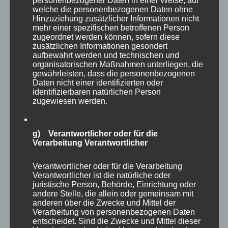
personenbezogener Daten in einer Weise, auf
welche die personenbezogenen Daten ohne
Hinzuziehung zusätzlicher Informationen nicht
mehr einer spezifischen betroffenen Person
zugeordnet werden können, sofern diese
zusätzlichen Informationen gesondert
aufbewahrt werden und technischen und
Autor
Veröffentlicht
Kategorien
Schlagwört
adminmp
7. Januar 2026
Naturfoto-Blog
organisatorischen Maßnahmen unterliegen, die
am
Begegnung
,
Natur
,
Naturfotograf
,
Naturfotografie
,
Rehe
,
gewährleisten, dass die personenbezogenen
zu
Wald
Schreibe einen Kommentar
Daten nicht einer identifizierten oder
Winterbegegnung
identifizierbaren natürlichen Person
zugewiesen werden.
-2-
Winterbegegnung
g) Verantwortlicher oder für die
Verarbeitung Verantwortlicher
Die Winterbegegnungen mit den Rehen haben
Verantwortlicher oder für die Verarbeitung
einen ganz eigenen Charakter.
Verantwortlicher ist die natürliche oder
juristische Person, Behörde, Einrichtung oder
andere Stelle, die allein oder gemeinsam mit
Vor ein paar Tagen traf ich dieses inzwischen
anderen über die Zwecke und Mittel der
halbwüchsige Bockkitz auf dem laubbedeckten
Verarbeitung von personenbezogenen Daten
entscheidet. Sind die Zwecke und Mittel dieser
Waldweg. In einiger Entfernung standen wir