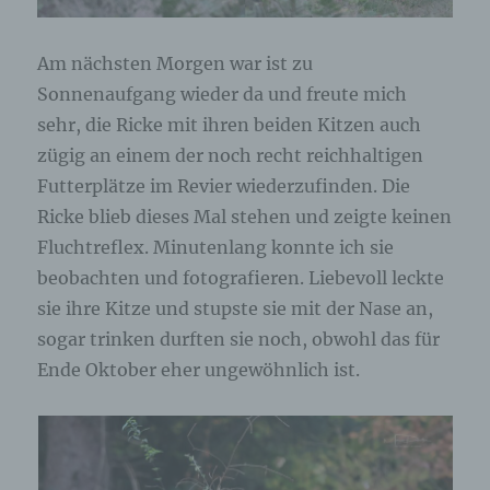
freiwilliger Angabe personenbezogener Daten
dient dem für die Verarbeitung Verantwortlichen
dazu, der betroffenen Person Inhalte oder
Am nächsten Morgen war ist zu
Leistungen anzubieten, die aufgrund der Natur der
Sonnenaufgang wieder da und freute mich
Sache nur registrierten Benutzern angeboten
werden können. Registrierten Personen steht die
sehr, die Ricke mit ihren beiden Kitzen auch
Möglichkeit frei, die bei der Registrierung
zügig an einem der noch recht reichhaltigen
angegebenen personenbezogenen Daten
Futterplätze im Revier wiederzufinden. Die
jederzeit abzuändern oder vollständig aus dem
Datenbestand des für die Verarbeitung
Ricke blieb dieses Mal stehen und zeigte keinen
Verantwortlichen löschen zu lassen.
Fluchtreflex. Minutenlang konnte ich sie
beobachten und fotografieren. Liebevoll leckte
Der für die Verarbeitung Verantwortliche erteilt
jeder betroffenen Person jederzeit auf Anfrage
sie ihre Kitze und stupste sie mit der Nase an,
Auskunft darüber, welche personenbezogenen
sogar trinken durften sie noch, obwohl das für
Daten über die betroffene Person gespeichert sind.
Ende Oktober eher ungewöhnlich ist.
Ferner berichtigt oder löscht der für die
Verarbeitung Verantwortliche personenbezogene
Daten auf Wunsch oder Hinweis der betroffenen
Person, soweit dem keine gesetzlichen
Aufbewahrungspflichten entgegenstehen. Die
Gesamtheit der Mitarbeiter des für die Verarbeitung