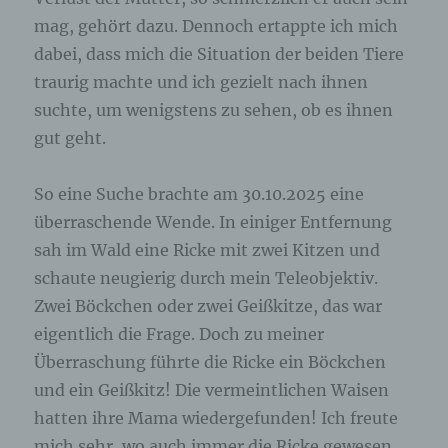
angegebenen personenbezogenen Daten
mag, gehört dazu. Dennoch ertappte ich mich
gespeichert.
dabei, dass mich die Situation der beiden Tiere
traurig machte und ich gezielt nach ihnen
Registrierung auf unserer Internetseite
suchte, um wenigstens zu sehen, ob es ihnen
Die betroffene Person hat die Möglichkeit, sich auf
gut geht.
der Internetseite des für die Verarbeitung
Verantwortlichen unter Angabe von
personenbezogenen Daten zu registrieren.
So eine Suche brachte am 30.10.2025 eine
Welche personenbezogenen Daten dabei an den
überraschende Wende. In einiger Entfernung
für die Verarbeitung Verantwortlichen übermittelt
werden, ergibt sich aus der jeweiligen
sah im Wald eine Ricke mit zwei Kitzen und
Eingabemaske, die für die Registrierung
verwendet wird. Die von der betroffenen Person
schaute neugierig durch mein Teleobjektiv.
eingegebenen personenbezogenen Daten werden
Zwei Böckchen oder zwei Geißkitze, das war
ausschließlich für die interne Verwendung bei dem
für die Verarbeitung Verantwortlichen und für
eigentlich die Frage. Doch zu meiner
eigene Zwecke erhoben und gespeichert. Der für
Überraschung führte die Ricke ein Böckchen
die Verarbeitung Verantwortliche kann die
Weitergabe an einen oder mehrere
und ein Geißkitz! Die vermeintlichen Waisen
Auftragsverarbeiter, beispielsweise einen
hatten ihre Mama wiedergefunden! Ich freute
Paketdienstleister, veranlassen, der die
personenbezogenen Daten ebenfalls
mich sehr, wo auch immer die Ricke gewesen