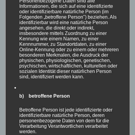
Personenbezogene Daten sind alle
scheinen sie aktuelle jedenfalls alle zu haben.
Informationen, die sich auf eine identifizierte
oder identifizierbare natürliche Person (im
Folgenden „betroffene Person") beziehen. Als
identifizierbar wird eine natürliche Person
angesehen, die direkt oder indirekt,
insbesondere mittels Zuordnung zu einer
Kennung wie einem Namen, zu einer
Kennnummer, zu Standortdaten, zu einer
Online-Kennung oder zu einem oder mehreren
besonderen Merkmalen, die Ausdruck der
physischen, physiologischen, genetischen,
psychischen, wirtschaftlichen, kulturellen oder
sozialen Identität dieser natürlichen Person
sind, identifiziert werden kann.
b) betroffene Person
Mit fortschreitender Zeit begann es zu
Betroffene Person ist jede identifizierte oder
schneien und ich machte mich auf den
identifizierbare natürliche Person, deren
personenbezogene Daten von dem für die
Heimweg, als mit am Waldesrand noch eine
Verarbeitung Verantwortlichen verarbeitet
Rocke mit Ihren zwei Kitzen begegnete. So
werden.