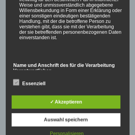
Weise und unmissverständlich abgegebene
genießen und die Verbindung zu den Tieren
Willensbekundung in Form einer Erklärung oder
spüren.
einer sonstigen eindeutigen bestätigenden
Handlung, mit der die betroffene Person zu
verstehen gibt, dass sie mit der Verarbeitung
Seit gestern arbeite ich nun nicht mehr – mehr
der sie betreffenden personenbezogenen Daten
einverstanden ist.
von solchen Momenten steht ganz oben auf
meinem Wunschzettel und auch meiner to-do-
Liste für 2026! Viel mehr brauche ich nicht
Name und Anschrift des für die Verarbeitung
mehr.
Verantwortlichen
In diesem Sinne, Euch allen ein friedliches und
Essenziell
Verantwortlicher im Sinne der Datenschutz-
Grundverordnung, sonstiger in den Mitgliedstaaten
zufriedenes 2026!
der Europäischen Union geltenden
Datenschutzgesetze und anderer Bestimmungen
✓ Akzeptieren
mit datenschutzrechtlichem Charakter ist die:
Auswahl speichern
Cookies / SessionStorage / LocalStorage
Personalisieren
Die Internetseiten verwenden teilweise so