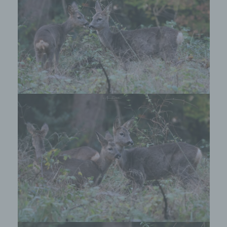
Verantwortlichen stehen der betroffenen Person in
diesem Zusammenhang als Ansprechpartner zur
Verfügung.
Kontaktmöglichkeit über die Internetseite
Die Internetseite enthält aufgrund von gesetzlichen
Vorschriften Angaben, die eine schnelle
elektronische Kontaktaufnahme zu unserem
Unternehmen sowie eine unmittelbare
Kommunikation mit uns ermöglichen, was
ebenfalls eine allgemeine Adresse der
sogenannten elektronischen Post (E-Mail-
Adresse) umfasst. Sofern eine betroffene Person
per E-Mail oder über ein Kontaktformular den
Kontakt mit dem für die Verarbeitung
Verantwortlichen aufnimmt, werden die von der
betroffenen Person übermittelten
personenbezogenen Daten automatisch
gespeichert. Solche auf freiwilliger Basis von einer
betroffenen Person an den für die Verarbeitung
Verantwortlichen übermittelten
personenbezogenen Daten werden für Zwecke der