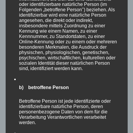
oder identifizierbare natürliche Person (im
Folgenden „betroffene Person") beziehen. Als
identifizierbar wird eine natürliche Person
Hagenbeck
ist natürlich auch für seine
angesehen, die direkt oder indirekt,
Elefanten bekannt. Sicher ist auch dies eine
insbesondere mittels Zuordnung zu einer
Kennung wie einem Namen, zu einer
Anlage, an der man als Fotograf den ganzen
Kennnummer, zu Standortdaten, zu einer
Tag verweilen könnte. Doch für diesen Tag,
Online-Kennung oder zu einem oder mehreren
besonderen Merkmalen, die Ausdruck der
habe ich auch die Elefanten nur gestreift.
physischen, physiologischen, genetischen,
psychischen, wirtschaftlichen, kulturellen oder
sozialen Identität dieser natürlichen Person
sind, identifiziert werden kann.
b) betroffene Person
Betroffene Person ist jede identifizierte oder
identifizierbare natürliche Person, deren
Sehr fotogen zeigten sich die Storchenvögel,
personenbezogene Daten von dem für die
Verarbeitung Verantwortlichen verarbeitet
also Weißstorch und Nimmersatt. Es fühle sich
werden.
fast ein Wenig an, als hätten sie auch Spaß an