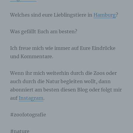
Untersuchungsauftrags nach dem Unionsrecht
oder dem Recht der Mitgliedstaaten
möglicherweise personenbezogene Daten
Welches sind eure Lieblingstiere in
Hamburg
?
erhalten, gelten jedoch nicht als Empfänger.
Was gefällt Euch am besten?
j) Dritter
Ich freue mich wie immer auf Eure Eindrücke
Dritter ist eine natürliche oder juristische
Person, Behörde, Einrichtung oder andere
und Kommentare.
Stelle außer der betroffenen Person, dem
Verantwortlichen, dem Auftragsverarbeiter und
den Personen, die unter der unmittelbaren
Wenn ihr mich weiterhin durch die Zoos oder
Verantwortung des Verantwortlichen oder des
auch durch die Natur begleiten wollt, dann
Auftragsverarbeiters befugt sind, die
personenbezogenen Daten zu verarbeiten.
abonniert am besten diesen Blog oder folgt mir
auf
Instagram
.
k) Einwilligung
#zoofotografie
Einwilligung ist jede von der betroffenen Person
freiwillig für den bestimmten Fall in informierter
Weise und unmissverständlich abgegebene
#nature