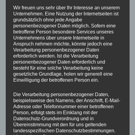
Wir freuen uns sehr über Ihr Interesse an unserem
Unternehmen. Eine Nutzung der Internetseiten ist
grundsätzlich ohne jede Angabe
personenbezogener Daten möglich. Sofern eine
betroffene Person besondere Services unseres
Unternehmens über unsere Internetseite in
Anspruch nehmen möchte, könnte jedoch eine
Verarbeitung personenbezogener Daten
erforderlich werden. Ist die Verarbeitung
personenbezogener Daten erforderlich und
besteht für eine solche Verarbeitung keine
gesetzliche Grundlage, holen wir generell eine
Einwilligung der betroffenen Person ein.
Die Verarbeitung personenbezogener Daten,
Ich beschloss nach dem Besuch bei den Orangs,
beispielsweise des Namens, der Anschrift, E-Mail-
es für diesen Tag bei einem lockeren Rundgang
Adresse oder Telefonnummer einer betroffenen
Person, erfolgt stets im Einklang mit der
zu belassen und fotografisch mitzunehmen,
Datenschutz-Grundverordnung und in
was dieser Weg so bietet. Und das ist bei
Übereinstimmung mit den für uns geltenden
Hagenbeck eine Menge.
landesspezifischen Datenschutzbestimmungen.