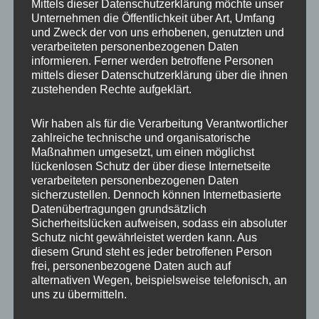
Mittels dieser Datenschutzerklärung möchte unser
Unternehmen die Öffentlichkeit über Art, Umfang
So zunächst die Sibirischen Tiger, die
und Zweck der von uns erhobenen, genutzten und
verarbeiteten personenbezogenen Daten
katzengerecht allerdings gerade faul
informieren. Ferner werden betroffene Personen
herumlagen.
mittels dieser Datenschutzerklärung über die ihnen
zustehenden Rechte aufgeklärt.
Wir haben als für die Verarbeitung Verantwortlicher
zahlreiche technische und organisatorische
Maßnahmen umgesetzt, um einen möglichst
lückenlosen Schutz der über diese Internetseite
verarbeiteten personenbezogenen Daten
sicherzustellen. Dennoch können Internetbasierte
Datenübertragungen grundsätzlich
Nachwuchs, egal bei welchen Tieren, ist immer
Sicherheitslücken aufweisen, sodass ein absoluter
Schutz nicht gewährleistet werden kann. Aus
schön. Kleiner Stopp also bei den imposanten
diesem Grund steht es jeder betroffenen Person
Bisons.
frei, personenbezogene Daten auch auf
alternativen Wegen, beispielsweise telefonisch, an
uns zu übermitteln.