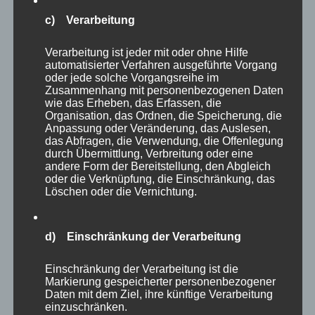
der Fotosession.
c) Verarbeitung
Verarbeitung ist jeder mit oder ohne Hilfe
automatisierter Verfahren ausgeführte Vorgang
oder jede solche Vorgangsreihe im
Zusammenhang mit personenbezogenen Daten
wie das Erheben, das Erfassen, die
Organisation, das Ordnen, die Speicherung, die
Anpassung oder Veränderung, das Auslesen,
das Abfragen, die Verwendung, die Offenlegung
durch Übermittlung, Verbreitung oder eine
andere Form der Bereitstellung, den Abgleich
oder die Verknüpfung, die Einschränkung, das
Löschen oder die Vernichtung.
d) Einschränkung der Verarbeitung
Der weiträumige Park bietet links und rechts
Einschränkung der Verarbeitung ist die
des Weges immer etwas zu sehen und lädt zum
Markierung gespeicherter personenbezogener
Verweilen ein. Aktuell wird allerdings viel
Daten mit dem Ziel, ihre künftige Verarbeitung
einzuschränken.
gebaut und die Baustellen beeinträchtigen das