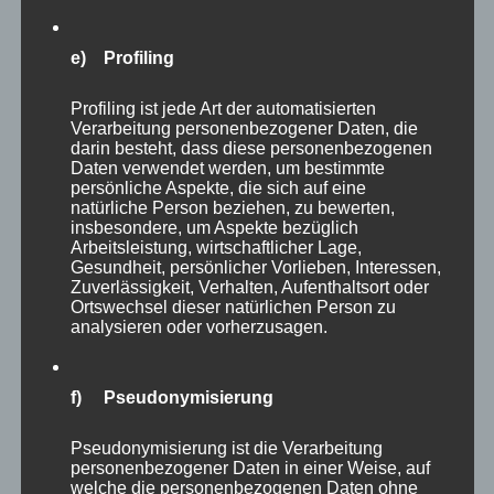
Zooerlebnis doch etwas, zumal z.B. die Giraffen
gerade ausquartiert sind, weil ihr Haus erneuert
e) Profiling
wird. Das ist für das Tierwohl alles sehr zu
Profiling ist jede Art der automatisierten
begrüßen, aber für den Moment doch etwas
Verarbeitung personenbezogener Daten, die
einschränkend. Meine weiteren Fotomodelle
darin besteht, dass diese personenbezogenen
Daten verwendet werden, um bestimmte
des Tages, wie etwa Präriehunde,
persönliche Aspekte, die sich auf eine
Baumstachler, Stachelschweine,
natürliche Person beziehen, zu bewerten,
insbesondere, um Aspekte bezüglich
Mähnenspringer, Ara und Kamele, fasse ich
Arbeitsleistung, wirtschaftlicher Lage,
Gesundheit, persönlicher Vorlieben, Interessen,
jetzt in einer für heute letzten Galerie
Zuverlässigkeit, Verhalten, Aufenthaltsort oder
zusammen.
Ortswechsel dieser natürlichen Person zu
analysieren oder vorherzusagen.
f) Pseudonymisierung
Pseudonymisierung ist die Verarbeitung
personenbezogener Daten in einer Weise, auf
welche die personenbezogenen Daten ohne