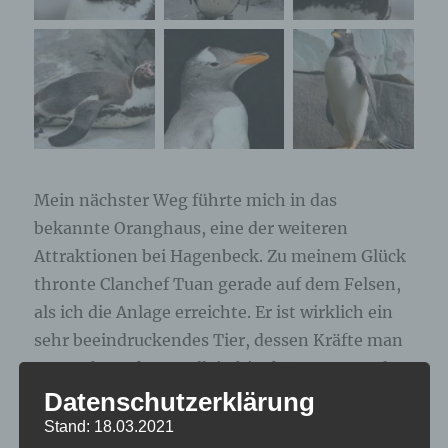
Mein nächster Weg führte mich in das
bekannte Oranghaus, eine der weiteren
Attraktionen bei Hagenbeck. Zu meinem Glück
thronte Clanchef Tuan gerade auf dem Felsen,
als ich die Anlage erreichte. Er ist wirklich ein
sehr beeindruckendes Tier, dessen Kräfte man
nur erahnen kann. Allein hier könnte man als
Fotograf den Tag verbringen und man würde
Datenschutzerklärung
sicher mit vielen tollen Bildern belohnt.
Stand: 18.03.2021