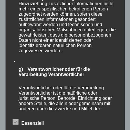
Hinzuziehung zusätzlicher Informationen nicht
mehr einer spezifischen betroffenen Person
zugeordnet werden können, sofern diese
zusätzlichen Informationen gesondert
aufbewahrt werden und technischen und
organisatorischen Maßnahmen unterliegen, die
gewährleisten, dass die personenbezogenen
Daten nicht einer identifizierten oder
identifizierbaren natürlichen Person
zugewiesen werden.
g) Verantwortlicher oder für die
Verarbeitung Verantwortlicher
Verantwortlicher oder für die Verarbeitung
Verantwortlicher ist die natürliche oder
juristische Person, Behörde, Einrichtung oder
andere Stelle, die allein oder gemeinsam mit
anderen über die Zwecke und Mittel der
Verarbeitung von personenbezogenen Daten
entscheidet. Sind die Zwecke und Mittel dieser
Essenziell
Verarbeitung durch das Unionsrecht oder das
Recht der Mitgliedstaaten vorgegeben, so kann