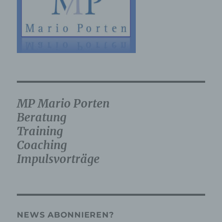
zusätzlichen Informationen gesondert
aufbewahrt werden und technischen und
organisatorischen Maßnahmen unterliegen, die
gewährleisten, dass die personenbezogenen
Daten nicht einer identifizierten oder
identifizierbaren natürlichen Person
zugewiesen werden.
g) Verantwortlicher oder für die
Verarbeitung Verantwortlicher
MP Mario Porten
Beratung
Verantwortlicher oder für die Verarbeitung
Training
Verantwortlicher ist die natürliche oder
juristische Person, Behörde, Einrichtung oder
Coaching
andere Stelle, die allein oder gemeinsam mit
Impulsvorträge
anderen über die Zwecke und Mittel der
Verarbeitung von personenbezogenen Daten
entscheidet. Sind die Zwecke und Mittel dieser
Verarbeitung durch das Unionsrecht oder das
Recht der Mitgliedstaaten vorgegeben, so kann
der Verantwortliche beziehungsweise können
die bestimmten Kriterien seiner Benennung
NEWS ABONNIEREN?
nach dem Unionsrecht oder dem Recht der