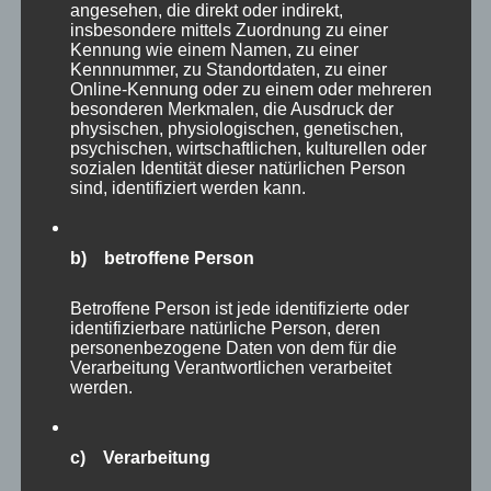
angesehen, die direkt oder indirekt,
insbesondere mittels Zuordnung zu einer
Kennung wie einem Namen, zu einer
Kennnummer, zu Standortdaten, zu einer
Online-Kennung oder zu einem oder mehreren
besonderen Merkmalen, die Ausdruck der
physischen, physiologischen, genetischen,
psychischen, wirtschaftlichen, kulturellen oder
sozialen Identität dieser natürlichen Person
sind, identifiziert werden kann.
b) betroffene Person
Wer von Euch war schon einmal im
Tierpark
Betroffene Person ist jede identifizierte oder
identifizierbare natürliche Person, deren
Neumünster
?
personenbezogene Daten von dem für die
Verarbeitung Verantwortlichen verarbeitet
werden.
Wie hat es Euch gefallen, was waren Eure
Highlights?
c) Verarbeitung
Wenn ihr mich weiterhin durch die Zoos oder