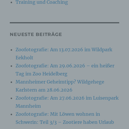
Training und Coaching
j) Dritter
Dritter ist eine natürliche oder juristische
NEUESTE BEITRÄGE
Person, Behörde, Einrichtung oder andere
Stelle außer der betroffenen Person, dem
Verantwortlichen, dem Auftragsverarbeiter und
Zoofotografie: Am 13.07.2026 im Wildpark
den Personen, die unter der unmittelbaren
Eekholt
Verantwortung des Verantwortlichen oder des
Auftragsverarbeiters befugt sind, die
Zoofotografie: Am 29.06.2026 – ein heißer
personenbezogenen Daten zu verarbeiten.
Tag im Zoo Heidelberg
Mannheimer Geheimtipp? Wildgehege
k) Einwilligung
Karlstern am 28.06.2026
Zoofotografie: Am 27.06.2026 im Luisenpark
Einwilligung ist jede von der betroffenen Person
freiwillig für den bestimmten Fall in informierter
Mannheim
Weise und unmissverständlich abgegebene
Zoofotografie: Mit Löwen wohnen in
Willensbekundung in Form einer Erklärung oder
einer sonstigen eindeutigen bestätigenden
Schwerin: Teil 3/3 – Zootiere haben Urlaub
Handlung, mit der die betroffene Person zu