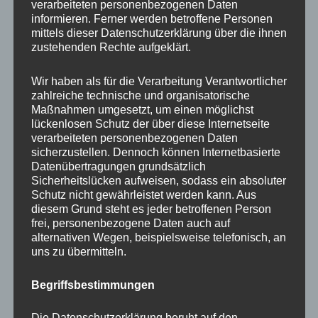
verarbeiteten personenbezogenen Daten
schönen Tiere in Neumünster zu sehen.
informieren. Ferner werden betroffene Personen
mittels dieser Datenschutzerklärung über die ihnen
zustehenden Rechte aufgeklärt.
Wir haben als für die Verarbeitung Verantwortlicher
zahlreiche technische und organisatorische
Maßnahmen umgesetzt, um einen möglichst
lückenlosen Schutz der über diese Internetseite
verarbeiteten personenbezogenen Daten
sicherzustellen. Dennoch können Internetbasierte
Gereizt haben mich auch die Polarfüchse, weil
Datenübertragungen grundsätzlich
Sicherheitslücken aufweisen, sodass ein absoluter
ich sie auch sehr gerne mag. Der Gähner auf
Schutz nicht gewährleistet werden kann. Aus
dem Titelbild deutet schon an, dass nicht viel
diesem Grund steht es jeder betroffenen Person
frei, personenbezogene Daten auch auf
Action zu sehen war. Es war eher Zeit für
alternativen Wegen, beispielsweise telefonisch, an
Mittagsschlaf. So ist es halt.
uns zu übermitteln.
Begriffsbestimmungen
Die Datenschutzerklärung beruht auf den