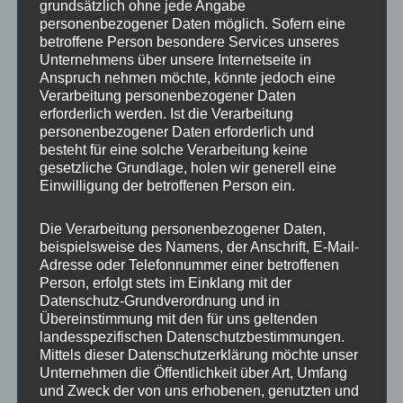
Eine schöne große und vor allem begehbare
grundsätzlich ohne jede Angabe
personenbezogener Daten möglich. Sofern eine
Anlage haben auch die Berberaffen, die aber
betroffene Person besondere Services unseres
quasi keine Lust auf Kooperation mit mir
Unternehmens über unsere Internetseite in
hatten. Es war wohl für sie schlicht zu warm.
Anspruch nehmen möchte, könnte jedoch eine
Verarbeitung personenbezogener Daten
erforderlich werden. Ist die Verarbeitung
personenbezogener Daten erforderlich und
besteht für eine solche Verarbeitung keine
gesetzliche Grundlage, holen wir generell eine
Einwilligung der betroffenen Person ein.
Die Verarbeitung personenbezogener Daten,
beispielsweise des Namens, der Anschrift, E-Mail-
Adresse oder Telefonnummer einer betroffenen
Einen spannenden Stopp fand ich auch den
Person, erfolgt stets im Einklang mit der
Besuch bei der Europäischen Wildkatze. Sie lebt
Datenschutz-Grundverordnung und in
zwar inzwischen auch wieder in freier Wildbahn
Übereinstimmung mit den für uns geltenden
landesspezifischen Datenschutzbestimmungen.
in Schleswig-Holstein, ist aber ohne großen
Mittels dieser Datenschutzerklärung möchte unser
Aufwand quasi nicht zu Gesicht zu bekommen.
Unternehmen die Öffentlichkeit über Art, Umfang
und Zweck der von uns erhobenen, genutzten und
Umso mehr habe ich mich gefreut, die wirklich