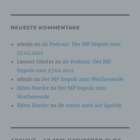
verstehen gibt, dass sie mit der Verarbeitung
der sie betreffenden personenbezogenen Daten
einverstanden ist.
NEUESTE KOMMENTARE
Name und Anschrift des für die Verarbeitung
admin
zu
als Podcast: Der MP Impuls vom
Verantwortlichen
27.02.2021
Lienert Günter
zu
als Podcast: Der MP
Verantwortlicher im Sinne der Datenschutz-
Grundverordnung, sonstiger in den Mitgliedstaaten
Impuls vom 27.02.2021
der Europäischen Union geltenden
admin
zu
Der MP Impuls zum Wochenende
Datenschutzgesetze und anderer Bestimmungen
mit datenschutzrechtlichem Charakter ist die:
Björn Harder
zu
Der MP Impuls zum
Wochenende
Cookies / SessionStorage / LocalStorage
Björn Harder
zu
Ab sofort auch auf Spotify
Die Internetseiten verwenden teilweise so
genannte Cookies, LocalStorage und
SessionStorage. Dies dient dazu, unser Angebot
nutzerfreundlicher, effektiver und sicherer zu
machen. Local Storage und SessionStorage ist