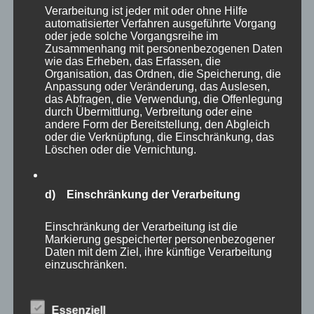
Verarbeitung ist jeder mit oder ohne Hilfe
auch durch die Natur begleiten wollt, dann
automatisierter Verfahren ausgeführte Vorgang
abonniert am besten diesen Blog oder folgt mir
oder jede solche Vorgangsreihe im
Zusammenhang mit personenbezogenen Daten
auf
Instagram
.
wie das Erheben, das Erfassen, die
Organisation, das Ordnen, die Speicherung, die
Anpassung oder Veränderung, das Auslesen,
#zoofotografie
das Abfragen, die Verwendung, die Offenlegung
durch Übermittlung, Verbreitung oder eine
andere Form der Bereitstellung, den Abgleich
#nature
oder die Verknüpfung, die Einschränkung, das
Löschen oder die Vernichtung.
#naturephotographie
d) Einschränkung der Verarbeitung
#naturephotographer
Einschränkung der Verarbeitung ist die
Markierung gespeicherter personenbezogener
#tierparkneumünster
Daten mit dem Ziel, ihre künftige Verarbeitung
einzuschränken.
e) Profiling
Essenziell