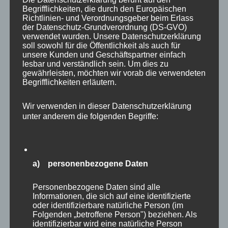
Begrifflichkeiten, die durch den Europäischen
Richtlinien- und Verordnungsgeber beim Erlass
der Datenschutz-Grundverordnung (DS-GVO)
verwendet wurden. Unsere Datenschutzerklärung
soll sowohl für die Öffentlichkeit als auch für
unsere Kunden und Geschäftspartner einfach
Wie bei jedem Tierparkbesuch ergaben sich
lesbar und verständlich sein. Um dies zu
auch Bilder “links und rechts des Weges”, die
gewährleisten, möchten wir vorab die verwendeten
Begrifflichkeiten erläutern.
ich jetzt in einer Galerie zusammenfasse. Der
mächtige Elch, der mich gleich in
Wir verwenden in dieser Datenschutzerklärung
Eingangsnähe erwartete war schon sehr
unter anderem die folgenden Begriffe:
beindruckend.
a) personenbezogene Daten
Personenbezogene Daten sind alle
Informationen, die sich auf eine identifizierte
oder identifizierbare natürliche Person (im
Folgenden „betroffene Person") beziehen. Als
identifizierbar wird eine natürliche Person