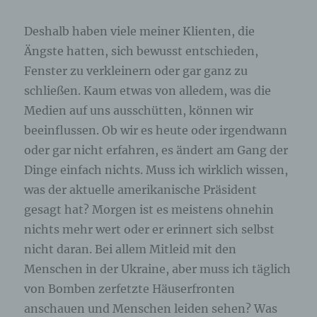
angegebenen personenbezogenen Daten
gespeichert.
Deshalb haben viele meiner Klienten, die
Ängste hatten, sich bewusst entschieden,
Registrierung auf unserer Internetseite
Fenster zu verkleinern oder gar ganz zu
schließen. Kaum etwas von alledem, was die
Die betroffene Person hat die Möglichkeit, sich auf
der Internetseite des für die Verarbeitung
Medien auf uns ausschütten, können wir
Verantwortlichen unter Angabe von
beeinflussen. Ob wir es heute oder irgendwann
personenbezogenen Daten zu registrieren.
Welche personenbezogenen Daten dabei an den
oder gar nicht erfahren, es ändert am Gang der
für die Verarbeitung Verantwortlichen übermittelt
Dinge einfach nichts. Muss ich wirklich wissen,
werden, ergibt sich aus der jeweiligen
Eingabemaske, die für die Registrierung
was der aktuelle amerikanische Präsident
verwendet wird. Die von der betroffenen Person
eingegebenen personenbezogenen Daten werden
gesagt hat? Morgen ist es meistens ohnehin
ausschließlich für die interne Verwendung bei dem
nichts mehr wert oder er erinnert sich selbst
für die Verarbeitung Verantwortlichen und für
eigene Zwecke erhoben und gespeichert. Der für
nicht daran. Bei allem Mitleid mit den
die Verarbeitung Verantwortliche kann die
Menschen in der Ukraine, aber muss ich täglich
Weitergabe an einen oder mehrere
Auftragsverarbeiter, beispielsweise einen
von Bomben zerfetzte Häuserfronten
Paketdienstleister, veranlassen, der die
anschauen und Menschen leiden sehen? Was
personenbezogenen Daten ebenfalls