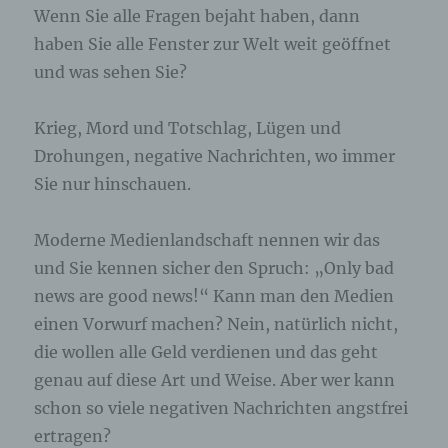
Wenn Sie alle Fragen bejaht haben, dann
Bei der Nutzung dieser allgemeinen Daten und
haben Sie alle Fenster zur Welt weit geöffnet
Informationen ziehen wird keine Rückschlüsse auf
die betroffene Person. Diese Informationen werden
und was sehen Sie?
vielmehr benötigt, um (1) die Inhalte unserer
Internetseite korrekt auszuliefern, (2) die Inhalte
Krieg, Mord und Totschlag, Lügen und
unserer Internetseite sowie die Werbung für diese
zu optimieren, (3) die dauerhafte
Drohungen, negative Nachrichten, wo immer
Funktionsfähigkeit unserer
Sie nur hinschauen.
informationstechnologischen Systeme und der
Technik unserer Internetseite zu gewährleisten
sowie (4) um Strafverfolgungsbehörden im Falle
Moderne Medienlandschaft nennen wir das
eines Cyberangriffes die zur Strafverfolgung
und Sie kennen sicher den Spruch: „Only bad
notwendigen Informationen bereitzustellen. Diese
anonym erhobenen Daten und Informationen
news are good news!“ Kann man den Medien
werden durch uns daher einerseits statistisch und
einen Vorwurf machen? Nein, natürlich nicht,
ferner mit dem Ziel ausgewertet, den Datenschutz
und die Datensicherheit in unserem Unternehmen
die wollen alle Geld verdienen und das geht
zu erhöhen, um letztlich ein optimales
genau auf diese Art und Weise. Aber wer kann
Schutzniveau für die von uns verarbeiteten
schon so viele negativen Nachrichten angstfrei
personenbezogenen Daten sicherzustellen. Die
anonymen Daten der Server-Logfiles werden
ertragen?
getrennt von allen durch eine betroffene Person