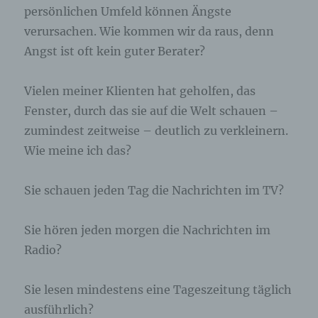
persönlichen Umfeld können Ängste
Internetseite und dem auf dem Computersystem
des Benutzers abgelegten Cookie übernommen
verursachen. Wie kommen wir da raus, denn
wird. Ein weiteres Beispiel ist das Cookie eines
Angst ist oft kein guter Berater?
Warenkorbes im Online-Shop. Der Online-Shop
merkt sich die Artikel, die ein Kunde in den
virtuellen Warenkorb gelegt hat, über ein Cookie.
Vielen meiner Klienten hat geholfen, das
Fenster, durch das sie auf die Welt schauen –
Die betroffene Person kann die Setzung von
zumindest zeitweise – deutlich zu verkleinern.
Cookies durch unsere Internetseite jederzeit
mittels einer entsprechenden Einstellung des
Wie meine ich das?
genutzten Internetbrowsers verhindern und damit
der Setzung von Cookies dauerhaft
widersprechen. Ferner können bereits gesetzte
Sie schauen jeden Tag die Nachrichten im TV?
Cookies jederzeit über einen Internetbrowser oder
andere Softwareprogramme gelöscht werden. Dies
Sie hören jeden morgen die Nachrichten im
ist in allen gängigen Internetbrowsern möglich.
Deaktiviert die betroffene Person die Setzung von
Radio?
Cookies in dem genutzten Internetbrowser, sind
unter Umständen nicht alle Funktionen unserer
Internetseite vollumfänglich nutzbar.
Sie lesen mindestens eine Tageszeitung täglich
ausführlich?