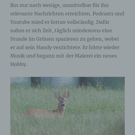
Verantwortlichen stehen der betroffenen Person in
ihn nur noch wenige, unmittelbar für ihn
diesem Zusammenhang als Ansprechpartner zur
relevante Nachrichten erreichten. Podcasts und
Verfügung.
Youtube mied er fortan vollständig. Dafür
Kontaktmöglichkeit über die Internetseite
nahm er sich Zeit, täglich mindestens eine
Stunde im Grünen spazieren zu gehen, wobei
Die Internetseite enthält aufgrund von gesetzlichen
er auf sein Handy verzichtete. Er hörte wieder
Vorschriften Angaben, die eine schnelle
elektronische Kontaktaufnahme zu unserem
Musik und begann mit der Malerei ein neues
Unternehmen sowie eine unmittelbare
Hobby.
Kommunikation mit uns ermöglichen, was
ebenfalls eine allgemeine Adresse der
sogenannten elektronischen Post (E-Mail-
Adresse) umfasst. Sofern eine betroffene Person
per E-Mail oder über ein Kontaktformular den
Kontakt mit dem für die Verarbeitung
Verantwortlichen aufnimmt, werden die von der
betroffenen Person übermittelten
personenbezogenen Daten automatisch
gespeichert. Solche auf freiwilliger Basis von einer
betroffenen Person an den für die Verarbeitung
Verantwortlichen übermittelten
personenbezogenen Daten werden für Zwecke der