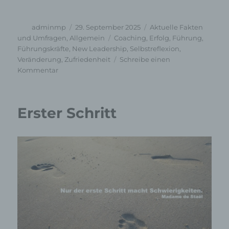
Autor
Veröffentlicht
Kategorien
adminmp
29. September 2025
Aktuelle Fakten
am
Schlagwörter
und Umfragen
,
Allgemein
Coaching
,
Erfolg
,
Führung
,
Führungskräfte
,
New Leadership
,
Selbstreflexion
,
Veränderung
,
Zufriedenheit
Schreibe einen
zu
Kommentar
Führungskräftemangel?
Erster Schritt