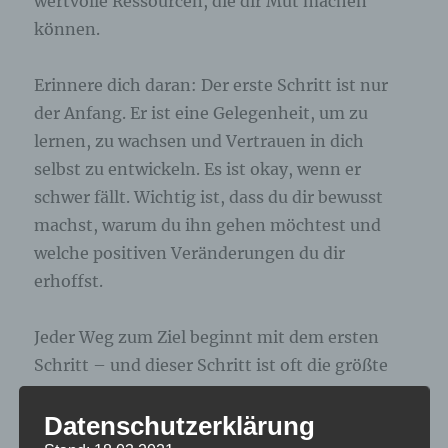
wertvolle Ressourcen, die dir Mut machen
können.
Erinnere dich daran: Der erste Schritt ist nur
der Anfang. Er ist eine Gelegenheit, um zu
lernen, zu wachsen und Vertrauen in dich
selbst zu entwickeln. Es ist okay, wenn er
schwer fällt. Wichtig ist, dass du dir bewusst
machst, warum du ihn gehen möchtest und
welche positiven Veränderungen du dir
erhoffst.
Jeder Weg zum Ziel beginnt mit dem ersten
Schritt – und dieser Schritt ist oft die größte
Herausforderung. Doch wenn du dich auf deine
Datenschutzerklärung
Stärken fokussierst, kannst du die inneren