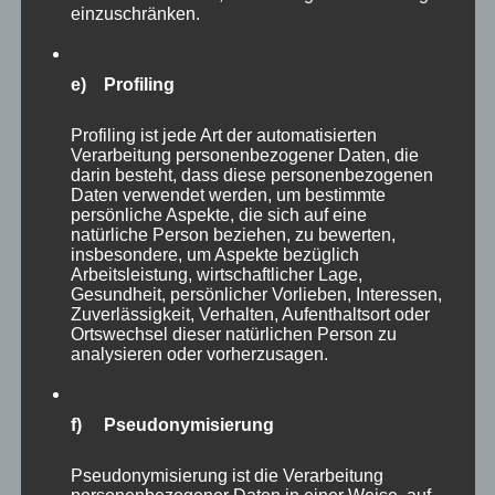
einzuschränken.
kann ich meine eigenen Erwartungen
loszulassen und ganz in das Hier und Jetzt
eintauchen. Ich erlebe nicht nur die Suche nach
e) Profiling
einem möglichst gelungenen Foto, sondern vor
Profiling ist jede Art der automatisierten
allem spüre ich eine Verbindung zu dem Tier,
Verarbeitung personenbezogener Daten, die
zu der Landschaft und zu mir selbst. Im besten
darin besteht, dass diese personenbezogenen
Daten verwendet werden, um bestimmte
Fall lässt sich diese wunderbare Emotion später
persönliche Aspekte, die sich auf eine
natürliche Person beziehen, zu bewerten,
durch das Betrachten des entstandenen Bildes
insbesondere, um Aspekte bezüglich
jederzeit wieder aktivieren.
Arbeitsleistung, wirtschaftlicher Lage,
Gesundheit, persönlicher Vorlieben, Interessen,
Zuverlässigkeit, Verhalten, Aufenthaltsort oder
Seit Monaten begleite ich eine Ricke zunächst
Ortswechsel dieser natürlichen Person zu
analysieren oder vorherzusagen.
allein, inzwischen mit Ihrem Kitz. Immer
wieder begegnen wir uns im Wald, halten inne
und schauen uns gegenseitig an. Inzwischen ist
f) Pseudonymisierung
viel Vertrauen gewachsen, der angeborene
Pseudonymisierung ist die Verarbeitung
Fluchtinstinkt der Tiere ist weitgehend