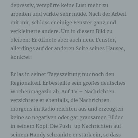
freiwilliger Angabe personenbezogener Daten
depressiv, verspürte keine Lust mehr zu
dient dem für die Verarbeitung Verantwortlichen
arbeiten und wirkte sehr müde. Nach der Arbeit
dazu, der betroffenen Person Inhalte oder
Leistungen anzubieten, die aufgrund der Natur der
mit mir, schloss er einige Fenster ganz und
Sache nur registrierten Benutzern angeboten
verkleinerte andere. Um in diesem Bild zu
werden können. Registrierten Personen steht die
bleiben: Er öffnete aber auch neue Fenster,
Möglichkeit frei, die bei der Registrierung
angegebenen personenbezogenen Daten
allerdings auf der anderen Seite seines Hauses,
jederzeit abzuändern oder vollständig aus dem
konkret:
Datenbestand des für die Verarbeitung
Verantwortlichen löschen zu lassen.
Er las in seiner Tageszeitung nur noch den
Der für die Verarbeitung Verantwortliche erteilt
Regionalteil. Er bestellte sein großes deutsches
jeder betroffenen Person jederzeit auf Anfrage
Wochenmagazin ab. Auf TV – Nachrichten
Auskunft darüber, welche personenbezogenen
Daten über die betroffene Person gespeichert sind.
verzichtete er ebenfalls, die Nachrichten
Ferner berichtigt oder löscht der für die
morgens im Radio reichten aus und erzeugten
Verarbeitung Verantwortliche personenbezogene
Daten auf Wunsch oder Hinweis der betroffenen
keine so negativen oder gar grausamen Bilder
Person, soweit dem keine gesetzlichen
in seinem Kopf. Die Push-up Nachrichten auf
Aufbewahrungspflichten entgegenstehen. Die
seinem Handy schränkte er stark ein, so dass
Gesamtheit der Mitarbeiter des für die Verarbeitung