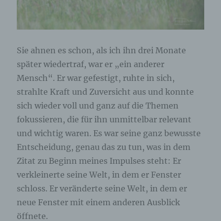
Bearbeitung oder der Kontaktaufnahme zur
betroffenen Person gespeichert. Es erfolgt keine
Weitergabe dieser personenbezogenen Daten an
Dritte.
Kommentarfunktion im Blog auf der
Sie ahnen es schon, als ich ihn drei Monate
Internetseite
später wiedertraf, war er „ein anderer
Wir bieten den Nutzern auf einem Blog, der sich
Mensch“. Er war gefestigt, ruhte in sich,
auf der Internetseite des für die Verarbeitung
Verantwortlichen befindet, die Möglichkeit,
strahlte Kraft und Zuversicht aus und konnte
individuelle Kommentare zu einzelnen Blog-
sich wieder voll und ganz auf die Themen
Beiträgen zu hinterlassen. Ein Blog ist ein auf
einer Internetseite geführtes, in der Regel öffentlich
fokussieren, die für ihn unmittelbar relevant
einsehbares Portal, in welchem eine oder mehrere
und wichtig waren. Es war seine ganz bewusste
Personen, die Blogger oder Web-Blogger genannt
werden, Artikel posten oder Gedanken in
Entscheidung, genau das zu tun, was in dem
sogenannten Blogposts niederschreiben können.
Zitat zu Beginn meines Impulses steht: Er
Die Blogposts können in der Regel von Dritten
kommentiert werden.
verkleinerte seine Welt, in dem er Fenster
schloss. Er veränderte seine Welt, in dem er
Hinterlässt eine betroffene Person einen
neue Fenster mit einem anderen Ausblick
Kommentar in dem auf dieser Internetseite
veröffentlichten Blog, werden neben den von der
öffnete.