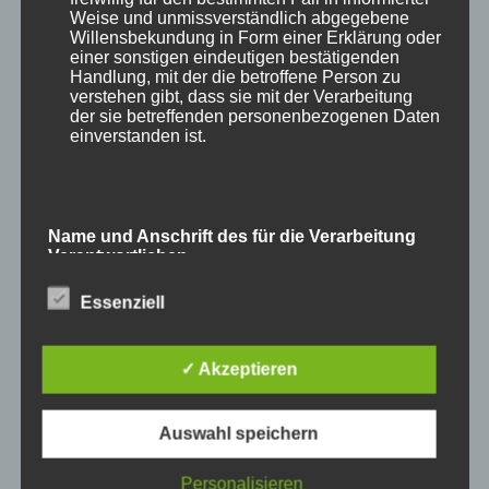
Weise und unmissverständlich abgegebene
Willensbekundung in Form einer Erklärung oder
einer sonstigen eindeutigen bestätigenden
Handlung, mit der die betroffene Person zu
verstehen gibt, dass sie mit der Verarbeitung
der sie betreffenden personenbezogenen Daten
einverstanden ist.
Autor
Veröffentlicht
Kategorien
adminmp
15. September 2025
Aktuelles vom MP
,
am
Schlagwörter
Impulse zur persönlichen Reflexion
Begegnung
,
Coaching
,
Erfolg
,
Natur
,
Selbstreflexion
,
Veränderung
,
zu
Zufriedenheit
Schreibe einen Kommentar
Name und Anschrift des für die Verarbeitung
Begegnungen
Verantwortlichen
Essenziell
Wenn Ängste
Verantwortlicher im Sinne der Datenschutz-
Grundverordnung, sonstiger in den Mitgliedstaaten
übermächtig werden
der Europäischen Union geltenden
Datenschutzgesetze und anderer Bestimmungen
✓ Akzeptieren
mit datenschutzrechtlichem Charakter ist die:
Auswahl speichern
Cookies / SessionStorage / LocalStorage
Personalisieren
Die Internetseiten verwenden teilweise so