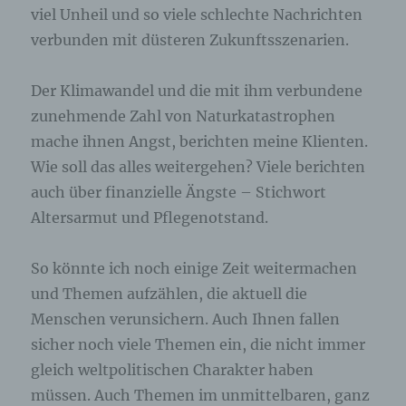
Browser der betroffenen Person von anderen
viel Unheil und so viele schlechte Nachrichten
Internetbrowsern, die andere Cookies enthalten,
verbunden mit düsteren Zukunftsszenarien.
zu unterscheiden. Ein bestimmter Internetbrowser
kann über die eindeutige Cookie-ID wiedererkannt
und identifiziert werden.
Der Klimawandel und die mit ihm verbundene
zunehmende Zahl von Naturkatastrophen
Durch den Einsatz von Cookies kann den Nutzern
mache ihnen Angst, berichten meine Klienten.
dieser Internetseite nutzerfreundlichere Services
bereitstellen, die ohne die Cookie-Setzung nicht
Wie soll das alles weitergehen? Viele berichten
möglich wären.
auch über finanzielle Ängste – Stichwort
Altersarmut und Pflegenotstand.
Mittels eines Cookies können die Informationen
und Angebote auf unserer Internetseite im Sinne
des Benutzers optimiert werden. Cookies
So könnte ich noch einige Zeit weitermachen
ermöglichen uns, wie bereits erwähnt, die
und Themen aufzählen, die aktuell die
Benutzer unserer Internetseite wiederzuerkennen.
Zweck dieser Wiedererkennung ist es, den
Menschen verunsichern. Auch Ihnen fallen
Nutzern die Verwendung unserer Internetseite zu
sicher noch viele Themen ein, die nicht immer
erleichtern. Der Benutzer einer Internetseite, die
Cookies verwendet, muss beispielsweise nicht bei
gleich weltpolitischen Charakter haben
jedem Besuch der Internetseite erneut seine
müssen. Auch Themen im unmittelbaren, ganz
Zugangsdaten eingeben, weil dies von der