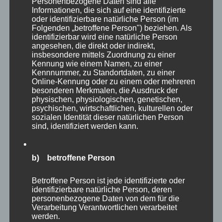
Personenbezogene Daten sind alle
Informationen, die sich auf eine identifizierte
oder identifizierbare natürliche Person (im
Folgenden „betroffene Person") beziehen. Als
Begegnungen gibt es nicht nur mit Menschen
.
identifizierbar wird eine natürliche Person
angesehen, die direkt oder indirekt,
insbesondere mittels Zuordnung zu einer
Kennung wie einem Namen, zu einer
Ich vermute, dass Martin Buber bei seinem
Kennnummer, zu Standortdaten, zu einer
Zitat allen voran auf die Begegnungen von
Online-Kennung oder zu einem oder mehreren
besonderen Merkmalen, die Ausdruck der
Menschen miteinander abzielte. Doch es gibt
physischen, physiologischen, genetischen,
auch andere Begegnungen voller Leben, voller
psychischen, wirtschaftlichen, kulturellen oder
sozialen Identität dieser natürlichen Person
Besonderheit und für mich vor allem voller
sind, identifiziert werden kann.
großer Dankbarkeit.
b) betroffene Person
Manchmal sind es die stillen Stunden im
Morgengrauen oder die Stunden der
Betroffene Person ist jede identifizierte oder
abendlichen Dämmerung, in denen ich mich
identifizierbare natürliche Person, deren
personenbezogene Daten von dem für die
auf diese Begegnungen einlasse. Als
Verarbeitung Verantwortlichen verarbeitet
werden.
Naturfotograf habe ich gelernt, dass jedes