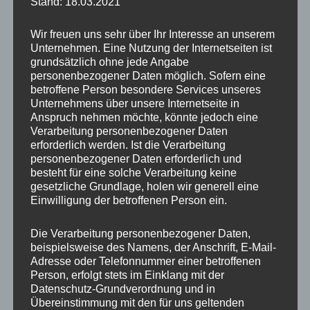
Blockaden erkennen und ihnen begegnen.
Stand: 18.03.2021
Frage dich: Was hält mich zurück? Was brauche
Wir freuen uns sehr über Ihr Interesse an unserem
ich, um mutig voranzuschreiten? Und vor
Unternehmen. Eine Nutzung der Internetseiten ist
allem: Was könnte passieren, wenn ich den
grundsätzlich ohne jede Angabe
personenbezogener Daten möglich. Sofern eine
ersten Schritt wage?
betroffene Person besondere Services unseres
Unternehmens über unsere Internetseite in
Nimm dir Zeit für diese Fragen. Sie sind der
Anspruch nehmen möchte, könnte jedoch eine
Verarbeitung personenbezogener Daten
Schlüssel, um die Hürde zu überwinden und
erforderlich werden. Ist die Verarbeitung
den Weg in Richtung deiner Ziele zu ebnen. Du
personenbezogener Daten erforderlich und
besteht für eine solche Verarbeitung keine
hast die Kraft, den ersten Schritt zu gehen –
gesetzliche Grundlage, holen wir generell eine
und jeder weitere folgt dann leichter.
Einwilligung der betroffenen Person ein.
Vielleicht gehst du ja heute gleich los? Viel
Die Verarbeitung personenbezogener Daten,
beispielsweise des Namens, der Anschrift, E-Mail-
Erfolg wünsche ich dir dabei!
Adresse oder Telefonnummer einer betroffenen
Person, erfolgt stets im Einklang mit der
Datenschutz-Grundverordnung und in
Habt alle eine schöne neue Woche!
Übereinstimmung mit den für uns geltenden