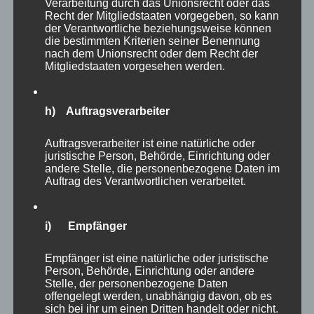
Verarbeitung durch das Unionsrecht oder das
schreibe, oft nur für mich.
Recht der Mitgliedstaaten vorgegeben, so kann
der Verantwortliche beziehungsweise können
die bestimmten Kriterien seiner Benennung
Lass auch Du solche Begegnungen zum
nach dem Unionsrecht oder dem Recht der
Mitgliedstaaten vorgesehen werden.
Herzschlag deiner Arbeit und Lebens werden
und finde in der Stille der Natur die Fülle
wirklichen Lebens.
h) Auftragsverarbeiter
Auftragsverarbeiter ist eine natürliche oder
Wo und mit wem kannst Du ähnliche
juristische Person, Behörde, Einrichtung oder
andere Stelle, die personenbezogene Daten im
Begegnungen erleben?
Auftrag des Verantwortlichen verarbeitet.
Welche Begegnungen hast Du bereits erlebt?
i) Empfänger
Welche besonderen Emotionen aktivieren
Empfänger ist eine natürliche oder juristische
derartige Begegnungen bei Dir?
Person, Behörde, Einrichtung oder andere
Stelle, der personenbezogene Daten
offengelegt werden, unabhängig davon, ob es
Ich wünsche Euch allen eine zufriedene und
sich bei ihr um einen Dritten handelt oder nicht.