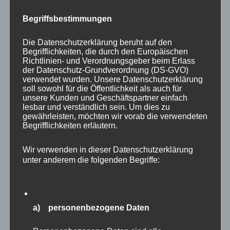
Autor
Veröffentlicht
Kategorien
Begriffsbestimmungen
adminmp
22. September 2025
Allgemein
,
am
Schlagwörter
Impulse zur persönlichen Reflexion
eigene Stärken
,
Erfolg
,
erster Schritt
,
Selbstreflexion
,
Veränderung
,
Die Datenschutzerklärung beruht auf den
zu
Zufriedenheit
Schreibe einen Kommentar
Begrifflichkeiten, die durch den Europäischen
Richtlinien- und Verordnungsgeber beim Erlass
Erster
der Datenschutz-Grundverordnung (DS-GVO)
Schritt
verwendet wurden. Unsere Datenschutzerklärung
soll sowohl für die Öffentlichkeit als auch für
Begegnungen
unsere Kunden und Geschäftspartner einfach
lesbar und verständlich sein. Um dies zu
gewährleisten, möchten wir vorab die verwendeten
Begrifflichkeiten erläutern.
Wir verwenden in dieser Datenschutzerklärung
unter anderem die folgenden Begriffe:
a) personenbezogene Daten