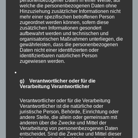
personenbezogener Daten in einer Weise, auf
gewichen. Für mich ist jede Begegnung mit
welche die personenbezogenen Daten ohne
Hinzuziehung zusätzlicher Informationen nicht
diesen Tieren ein besonderer, unendlich
mehr einer spezifischen betroffenen Person
zugeordnet werden können, sofern diese
wertvoller Moment. Ich spüre eine Verbindung
zusätzlichen Informationen gesondert
zu ihnen und zur Natur. Ich bin ganz bei mir,
aufbewahrt werden und technischen und
organisatorischen Maßnahmen unterliegen, die
erfüllt, zufrieden und glücklich. Vielleicht wird
gewährleisten, dass die personenbezogenen
aus all diesen Begegnungen und den dabei
Daten nicht einer identifizierten oder
identifizierbaren natürlichen Person
entstandenen Bildern mal ein Kinderbuch oder
zugewiesen werden.
ähnliches, doch das ist eine andere Geschichte.
g) Verantwortlicher oder für die
Heute möchte ich Dich mit diesem Impuls
Verarbeitung Verantwortlicher
einladen, solche oder ähnliche Begegnungen
als Einladung zu verstehen, Lebendigkeit,
Verantwortlicher oder für die Verarbeitung
Verantwortlicher ist die natürliche oder
Verbindung und Respekt zu erfahren. Jede
juristische Person, Behörde, Einrichtung oder
andere Stelle, die allein oder gemeinsam mit
Annäherung ist einzigartig, jeder scheue Blick,
anderen über die Zwecke und Mittel der
jedes Verharren, um abzuwarten, was passiert.
Verarbeitung von personenbezogenen Daten
entscheidet. Sind die Zwecke und Mittel dieser
Jedes Mal ein neues Kapitel, welches ich