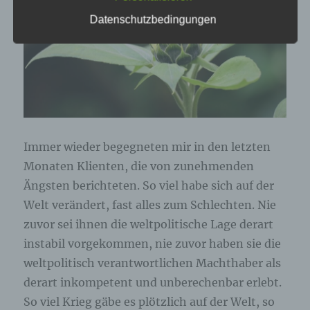
genannte Cookies, LocalStorage und
Datenschutzbedingungen
SessionStorage. Dies dient dazu, unser Angebot
nutzerfreundlicher, effektiver und sicherer zu
machen. Local Storage und SessionStorage ist
eine Technologie, mit welcher ihr Browser Daten
auf Ihrem Computer oder mobilen Gerät
abspeichert. Cookies sind Textdateien, welche
über einen Internetbrowser auf einem
Computersystem abgelegt und gespeichert
werden. Sie können die Verwendung von Cookies,
LocalStorage und SessionStorage durch
Immer wieder begegneten mir in den letzten
entsprechende Einstellung in Ihrem Browser
verhindern.
Monaten Klienten, die von zunehmenden
Ängsten berichteten. So viel habe sich auf der
Zahlreiche Internetseiten und Server verwenden
Welt verändert, fast alles zum Schlechten. Nie
Cookies. Viele Cookies enthalten eine sogenannte
Cookie-ID. Eine Cookie-ID ist eine eindeutige
zuvor sei ihnen die weltpolitische Lage derart
Kennung des Cookies. Sie besteht aus einer
instabil vorgekommen, nie zuvor haben sie die
Zeichenfolge, durch welche Internetseiten und
Server dem konkreten Internetbrowser zugeordnet
weltpolitisch verantwortlichen Machthaber als
werden können, in dem das Cookie gespeichert
derart inkompetent und unberechenbar erlebt.
wurde. Dies ermöglicht es den besuchten
So viel Krieg gäbe es plötzlich auf der Welt, so
Internetseiten und Servern, den individuellen