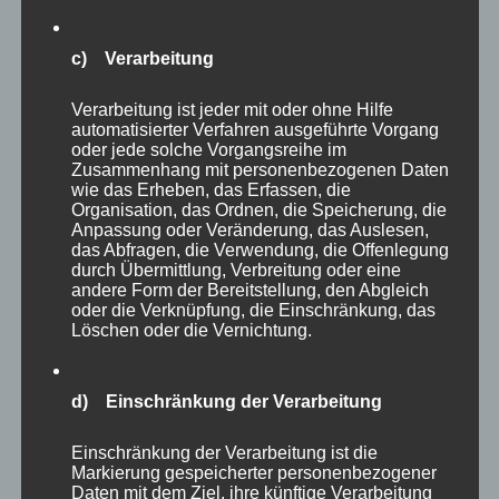
wirkliche Leben, wie es Martin Buber
beschreibt, im Moment der Begegnung
c) Verarbeitung
aufblüht. Gerade das vorsichtige Annähern an
Verarbeitung ist jeder mit oder ohne Hilfe
Rehe, diese scheuen Wächter des Waldes,
automatisierter Verfahren ausgeführte Vorgang
öffnet eine Tür in eine Welt, die nur dem
oder jede solche Vorgangsreihe im
Zusammenhang mit personenbezogenen Daten
geduldig Lauschenden, dem achtsam Sehenden
wie das Erheben, das Erfassen, die
offenbart wird. Es sind Momente voller Ruhe
Organisation, das Ordnen, die Speicherung, die
Anpassung oder Veränderung, das Auslesen,
und Achtsamkeit.
das Abfragen, die Verwendung, die Offenlegung
durch Übermittlung, Verbreitung oder eine
andere Form der Bereitstellung, den Abgleich
Der Augenblick, in dem ich ein sanftes
oder die Verknüpfung, die Einschränkung, das
Löschen oder die Vernichtung.
Schnauben höre, die gespitzten Ohren
wahrnehme, ist mehr als eine flüchtige
Beobachtung: Es ist ein Dialog, still und voller
d) Einschränkung der Verarbeitung
Respekt. Ich bin Gast im Lebensraum eines
Einschränkung der Verarbeitung ist die
anderen Wesens, und meine Kamera wird zum
Markierung gespeicherter personenbezogener
Vermittler zwischen zwei Welten. In dieser Zeit
Daten mit dem Ziel, ihre künftige Verarbeitung