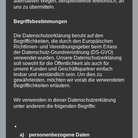
alternativen Wegen, beispielsweise telefonisch, an
uns zu übermitteln.
Begriffsbestimmungen
Die Datenschutzerklärung beruht auf den
Begrifflichkeiten, die durch den Europäischen
Richtlinien- und Verordnungsgeber beim Erlass
der Datenschutz-Grundverordnung (DS-GVO)
verwendet wurden. Unsere Datenschutzerklärung
soll sowohl für die Öffentlichkeit als auch für
unsere Kunden und Geschäftspartner einfach
lesbar und verständlich sein. Um dies zu
Ein Besuch im
Zoo Schwerin
lohnt sich also
gewährleisten, möchten wir vorab die verwendeten
Begrifflichkeiten erläutern.
selbst dann, wenn mal alle Zootiere “Urlaub
haben”, was ja nicht vorkommt. Seele baumeln
Wir verwenden in dieser Datenschutzerklärung
lassen – auch das ist in Schwerin sehr gut
unter anderem die folgenden Begriffe:
möglich.
Wie gefällt es Euch im
Zoo Schwerin
? Lasst es
a) personenbezogene Daten