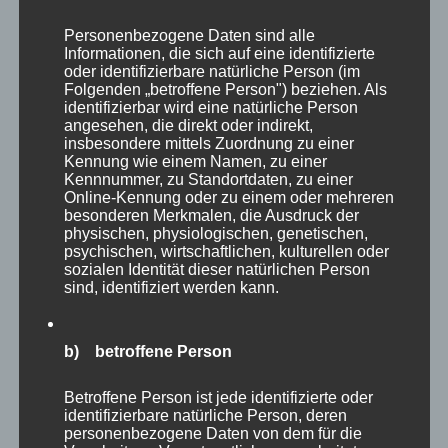
mich doch in den Kommentaren wissen!
Personenbezogene Daten sind alle
Informationen, die sich auf eine identifizierte
Wenn ihr mich weiterhin durch die Zoos oder
oder identifizierbare natürliche Person (im
auch durch die Natur begleiten wollt, dann
Folgenden „betroffene Person") beziehen. Als
identifizierbar wird eine natürliche Person
abonniert am besten diesen Blog oder folgt mir
angesehen, die direkt oder indirekt,
auf
Instagram
.
insbesondere mittels Zuordnung zu einer
Kennung wie einem Namen, zu einer
Kennnummer, zu Standortdaten, zu einer
Online-Kennung oder zu einem oder mehreren
#zoofotografie
besonderen Merkmalen, die Ausdruck der
physischen, physiologischen, genetischen,
psychischen, wirtschaftlichen, kulturellen oder
#nature
sozialen Identität dieser natürlichen Person
sind, identifiziert werden kann.
#naturephotographie
b) betroffene Person
#naturephotographer
Betroffene Person ist jede identifizierte oder
identifizierbare natürliche Person, deren
#zooschwerin
personenbezogene Daten von dem für die