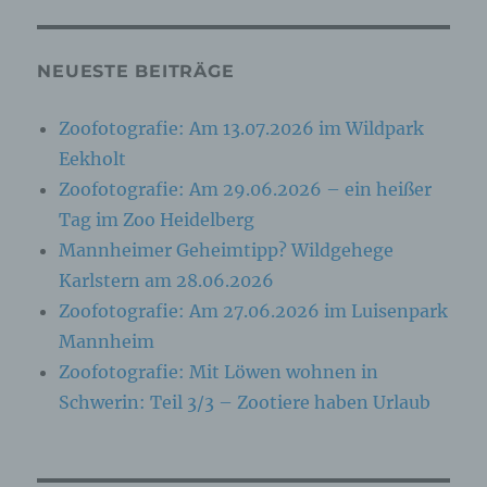
Verarbeitung von personenbezogenen Daten
entscheidet. Sind die Zwecke und Mittel dieser
Verarbeitung durch das Unionsrecht oder das
Recht der Mitgliedstaaten vorgegeben, so kann
NEUESTE BEITRÄGE
der Verantwortliche beziehungsweise können
die bestimmten Kriterien seiner Benennung
nach dem Unionsrecht oder dem Recht der
Zoofotografie: Am 13.07.2026 im Wildpark
Mitgliedstaaten vorgesehen werden.
Eekholt
Zoofotografie: Am 29.06.2026 – ein heißer
h) Auftragsverarbeiter
Tag im Zoo Heidelberg
Mannheimer Geheimtipp? Wildgehege
Auftragsverarbeiter ist eine natürliche oder
juristische Person, Behörde, Einrichtung oder
Karlstern am 28.06.2026
andere Stelle, die personenbezogene Daten im
Zoofotografie: Am 27.06.2026 im Luisenpark
Auftrag des Verantwortlichen verarbeitet.
Mannheim
Zoofotografie: Mit Löwen wohnen in
i) Empfänger
Schwerin: Teil 3/3 – Zootiere haben Urlaub
Empfänger ist eine natürliche oder juristische
Person, Behörde, Einrichtung oder andere
Stelle, der personenbezogene Daten