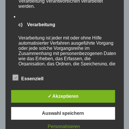
Verarbeitung Verantwortlichen verarbeitet
werden.
c) Verarbeitung
Verarbeitung ist jeder mit oder ohne Hilfe
automatisierter Verfahren ausgeführte Vorgang
Autor
Veröffentlicht
Kategorien
Schlagwörte
adminmp
19. Juni 2026
Naturfoto-Blog
oder jede solche Vorgangsreihe im
am
asiatische Löwen
,
Löwenlodge
,
nature
,
Zusammenhang mit personenbezogenen Daten
naturephotographer
,
naturephotographie
,
Naturfotograf
,
wie das Erheben, das Erfassen, die
Organisation, das Ordnen, die Speicherung, die
Naturfotografie
,
Schwerin
,
Zoo
,
Zoo Schwerin
,
Anpassung oder Veränderung, das Auslesen,
zu
Zoofotografie
Schreibe einen Kommentar
das Abfragen, die Verwendung, die Offenlegung
Zoofotografie:
Essenziell
durch Übermittlung, Verbreitung oder eine
Mit
andere Form der Bereitstellung, den Abgleich
Löwen
oder die Verknüpfung, die Einschränkung, das
wohnen
Löschen oder die Vernichtung.
✓ Akzeptieren
in
Schwerin:
Teil
d) Einschränkung der Verarbeitung
Auswahl speichern
3/3
–
Einschränkung der Verarbeitung ist die
Personalisieren