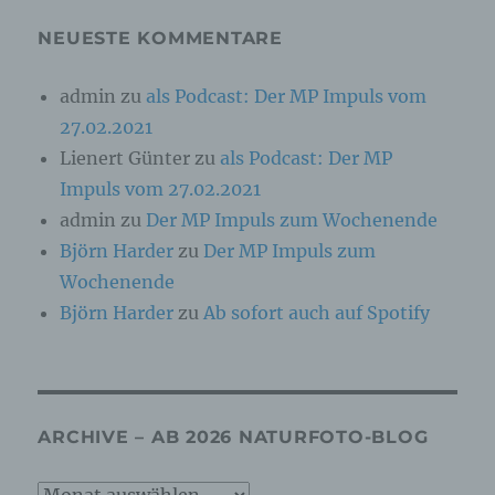
offengelegt werden, unabhängig davon, ob es
sich bei ihr um einen Dritten handelt oder nicht.
NEUESTE KOMMENTARE
Behörden, die im Rahmen eines bestimmten
Untersuchungsauftrags nach dem Unionsrecht
oder dem Recht der Mitgliedstaaten
admin
zu
als Podcast: Der MP Impuls vom
möglicherweise personenbezogene Daten
27.02.2021
erhalten, gelten jedoch nicht als Empfänger.
Lienert Günter
zu
als Podcast: Der MP
Impuls vom 27.02.2021
j) Dritter
admin
zu
Der MP Impuls zum Wochenende
Dritter ist eine natürliche oder juristische
Björn Harder
zu
Der MP Impuls zum
Person, Behörde, Einrichtung oder andere
Wochenende
Stelle außer der betroffenen Person, dem
Verantwortlichen, dem Auftragsverarbeiter und
Björn Harder
zu
Ab sofort auch auf Spotify
den Personen, die unter der unmittelbaren
Verantwortung des Verantwortlichen oder des
Auftragsverarbeiters befugt sind, die
personenbezogenen Daten zu verarbeiten.
ARCHIVE – AB 2026 NATURFOTO-BLOG
k) Einwilligung
Archive