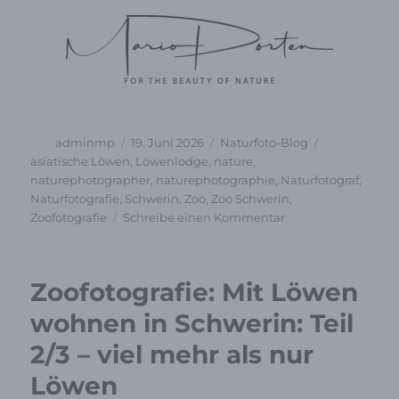
Autor
Veröffentlicht
Kategorien
Schlagwörte
adminmp
19. Juni 2026
Naturfoto-Blog
am
asiatische Löwen
,
Löwenlodge
,
nature
,
naturephotographer
,
naturephotographie
,
Naturfotograf
,
Naturfotografie
,
Schwerin
,
Zoo
,
Zoo Schwerin
,
zu
Zoofotografie
Schreibe einen Kommentar
Zoofotografie:
Mit
Löwen
Zoofotografie: Mit Löwen
wohnen
in
wohnen in Schwerin: Teil
Schwerin:
2/3 – viel mehr als nur
Teil
3/3
Löwen
–