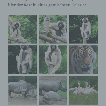
Browser der betroffenen Person von anderen
hier der Rest in einer gemischten Galerie:
Internetbrowsern, die andere Cookies enthalten,
zu unterscheiden. Ein bestimmter Internetbrowser
kann über die eindeutige Cookie-ID wiedererkannt
und identifiziert werden.
Durch den Einsatz von Cookies kann den Nutzern
dieser Internetseite nutzerfreundlichere Services
bereitstellen, die ohne die Cookie-Setzung nicht
möglich wären.
Mittels eines Cookies können die Informationen
und Angebote auf unserer Internetseite im Sinne
des Benutzers optimiert werden. Cookies
ermöglichen uns, wie bereits erwähnt, die
Benutzer unserer Internetseite wiederzuerkennen.
Zweck dieser Wiedererkennung ist es, den
Nutzern die Verwendung unserer Internetseite zu
erleichtern. Der Benutzer einer Internetseite, die
Cookies verwendet, muss beispielsweise nicht bei
jedem Besuch der Internetseite erneut seine
Zugangsdaten eingeben, weil dies von der