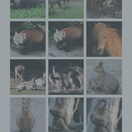
Erfassung von allgemeinen Daten und
Informationen
Die Internetseite erfasst mit jedem Aufruf der
Internetseite durch eine betroffene Person oder ein
automatisiertes System eine Reihe von
allgemeinen Daten und Informationen. Diese
allgemeinen Daten und Informationen werden in
den Logfiles des Servers gespeichert. Erfasst
werden können die (1) verwendeten Browsertypen
und Versionen, (2) das vom zugreifenden System
verwendete Betriebssystem, (3) die Internetseite,
von welcher ein zugreifendes System auf unsere
Internetseite gelangt (sogenannte Referrer), (4) die
Unterwebseiten, welche über ein zugreifendes
System auf unserer Internetseite angesteuert
werden, (5) das Datum und die Uhrzeit eines
Zugriffs auf die Internetseite, (6) eine Internet-
Protokoll-Adresse (IP-Adresse), (7) der Internet-
Service-Provider des zugreifenden Systems und
(8) sonstige ähnliche Daten und Informationen, die
der Gefahrenabwehr im Falle von Angriffen auf
unsere informationstechnologischen Systeme
dienen.