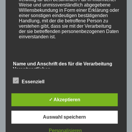
zu setzen. Diese drücken für mich immer
Weise und unmissverständlich abgegebene
Willensbekundung in Form einer Erklärung oder
wieder die Schönheit der Natur in Gänze und
einer sonstigen eindeutigen bestätigenden
zugleich die Individualität eines jeden
Handlung, mit der die betroffene Person zu
verstehen gibt, dass sie mit der Verarbeitung
Individums aus. Auch dazu hatte ich wieder
der sie betreffenden personenbezogenen Daten
Gelegenheit, etwa bei den Erdmännchen. den
einverstanden ist.
Alpakas, den Straussen, dem Nashorn oder im
Humboldthaus.
Name und Anschrift des für die Verarbeitung
Verantwortlichen
Essenziell
Verantwortlicher im Sinne der Datenschutz-
Grundverordnung, sonstiger in den Mitgliedstaaten
der Europäischen Union geltenden
Datenschutzgesetze und anderer Bestimmungen
✓ Akzeptieren
mit datenschutzrechtlichem Charakter ist die:
Auswahl speichern
Cookies / SessionStorage / LocalStorage
Personalisieren
Die Internetseiten verwenden teilweise so