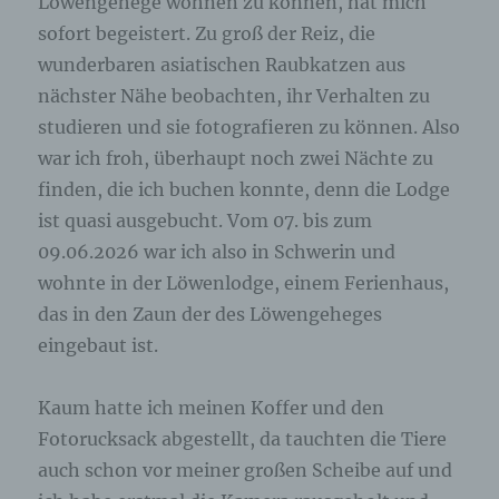
Löwengehege wohnen zu können, hat mich
Bearbeitung oder der Kontaktaufnahme zur
betroffenen Person gespeichert. Es erfolgt keine
sofort begeistert. Zu groß der Reiz, die
Weitergabe dieser personenbezogenen Daten an
Dritte.
wunderbaren asiatischen Raubkatzen aus
Kommentarfunktion im Blog auf der
nächster Nähe beobachten, ihr Verhalten zu
Internetseite
studieren und sie fotografieren zu können. Also
war ich froh, überhaupt noch zwei Nächte zu
Wir bieten den Nutzern auf einem Blog, der sich
auf der Internetseite des für die Verarbeitung
finden, die ich buchen konnte, denn die Lodge
Verantwortlichen befindet, die Möglichkeit,
ist quasi ausgebucht. Vom 07. bis zum
individuelle Kommentare zu einzelnen Blog-
Beiträgen zu hinterlassen. Ein Blog ist ein auf
09.06.2026 war ich also in Schwerin und
einer Internetseite geführtes, in der Regel öffentlich
wohnte in der Löwenlodge, einem Ferienhaus,
einsehbares Portal, in welchem eine oder mehrere
Personen, die Blogger oder Web-Blogger genannt
das in den Zaun der des Löwengeheges
werden, Artikel posten oder Gedanken in
eingebaut ist.
sogenannten Blogposts niederschreiben können.
Die Blogposts können in der Regel von Dritten
kommentiert werden.
Kaum hatte ich meinen Koffer und den
Fotorucksack abgestellt, da tauchten die Tiere
Hinterlässt eine betroffene Person einen
Kommentar in dem auf dieser Internetseite
auch schon vor meiner großen Scheibe auf und
veröffentlichten Blog, werden neben den von der