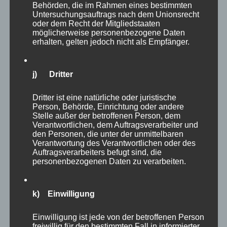
fünf Minuten offen zu lassen, dann kommen
Behörden, die im Rahmen eines bestimmten
auch diese Tiere zur Ruhe. Auf dem Boden
Untersuchungsauftrags nach dem Unionsrecht
oder dem Recht der Mitgliedstaaten
sitzend konnte ich dann einige schöne Bilder
möglicherweise personenbezogene Daten
erhalten, gelten jedoch nicht als Empfänger.
machen – schaut Euch den kleinen Rüssel an!
j) Dritter
Dritter ist eine natürliche oder juristische
Person, Behörde, Einrichtung oder andere
Stelle außer der betroffenen Person, dem
Verantwortlichen, dem Auftragsverarbeiter und
den Personen, die unter der unmittelbaren
Verantwortung des Verantwortlichen oder des
Auftragsverarbeiters befugt sind, die
personenbezogenen Daten zu verarbeiten.
k) Einwilligung
Als Fotograf liebe ich es, Tiergesichter in Szene
Einwilligung ist jede von der betroffenen Person
freiwillig für den bestimmten Fall in informierter