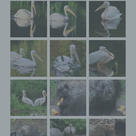
Internetseite und dem auf dem Computersystem
des Benutzers abgelegten Cookie übernommen
wird. Ein weiteres Beispiel ist das Cookie eines
Warenkorbes im Online-Shop. Der Online-Shop
merkt sich die Artikel, die ein Kunde in den
virtuellen Warenkorb gelegt hat, über ein Cookie.
Die betroffene Person kann die Setzung von
Cookies durch unsere Internetseite jederzeit
mittels einer entsprechenden Einstellung des
genutzten Internetbrowsers verhindern und damit
der Setzung von Cookies dauerhaft
widersprechen. Ferner können bereits gesetzte
Cookies jederzeit über einen Internetbrowser oder
andere Softwareprogramme gelöscht werden. Dies
ist in allen gängigen Internetbrowsern möglich.
Deaktiviert die betroffene Person die Setzung von
Cookies in dem genutzten Internetbrowser, sind
unter Umständen nicht alle Funktionen unserer
Internetseite vollumfänglich nutzbar.