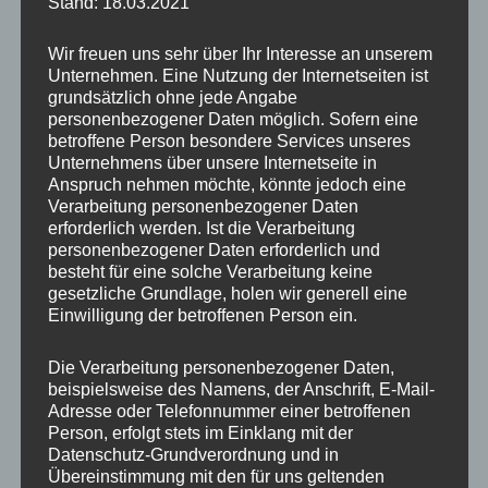
Stand: 18.03.2021
Wir freuen uns sehr über Ihr Interesse an unserem
Unternehmen. Eine Nutzung der Internetseiten ist
grundsätzlich ohne jede Angabe
personenbezogener Daten möglich. Sofern eine
Wenn man als Fotograf schon zwei
betroffene Person besondere Services unseres
Unternehmens über unsere Internetseite in
Übernachtungen im Zoo hat, dann nutzt man
Anspruch nehmen möchte, könnte jedoch eine
natürlich die Chance das Licht an den
Verarbeitung personenbezogener Daten
erforderlich werden. Ist die Verarbeitung
verschiedenen Anlagen zu unterschiedlichen
personenbezogener Daten erforderlich und
Tageszeiten auszunutzen. So wollte ich neben
besteht für eine solche Verarbeitung keine
den Löwen natürlich auch andere Tiere
gesetzliche Grundlage, holen wir generell eine
Einwilligung der betroffenen Person ein.
fotografieren.
Die Verarbeitung personenbezogener Daten,
Na klar, standen die großartigen Jungtiere im
beispielsweise des Namens, der Anschrift, E-Mail-
Adresse oder Telefonnummer einer betroffenen
Vordergrund und wieder einmal zeigte sich,
Person, erfolgt stets im Einklang mit der
egal wieviel Zeit Du hast, eine Garantie auf
Datenschutz-Grundverordnung und in
schöne Gelegenheiten gibt es nicht. So war ich
Übereinstimmung mit den für uns geltenden