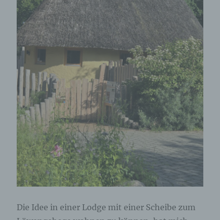
Verantwortlichen stehen der betroffenen Person in
diesem Zusammenhang als Ansprechpartner zur
Verfügung.
Kontaktmöglichkeit über die Internetseite
Die Internetseite enthält aufgrund von gesetzlichen
Vorschriften Angaben, die eine schnelle
elektronische Kontaktaufnahme zu unserem
Unternehmen sowie eine unmittelbare
Kommunikation mit uns ermöglichen, was
ebenfalls eine allgemeine Adresse der
sogenannten elektronischen Post (E-Mail-
Adresse) umfasst. Sofern eine betroffene Person
per E-Mail oder über ein Kontaktformular den
Kontakt mit dem für die Verarbeitung
Verantwortlichen aufnimmt, werden die von der
betroffenen Person übermittelten
personenbezogenen Daten automatisch
gespeichert. Solche auf freiwilliger Basis von einer
betroffenen Person an den für die Verarbeitung
Verantwortlichen übermittelten
Die Idee in einer Lodge mit einer Scheibe zum
personenbezogenen Daten werden für Zwecke der