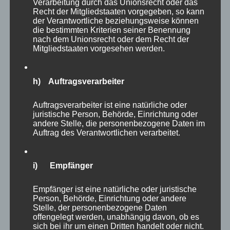
Verarbeitung durch das Unionsrecht oder das
Recht der Mitgliedstaaten vorgegeben, so kann
der Verantwortliche beziehungsweise können
die bestimmten Kriterien seiner Benennung
nach dem Unionsrecht oder dem Recht der
Die Präriehunde könnt ihr auf meinem
Mitgliedstaaten vorgesehen werden.
Youtube-Kanal auch in Aktion erleben. Schaut
Euch gerne das
Video
an, das ich aufgrund
h) Auftragsverarbeiter
seiner Datengröße nicht in diesen Blog
einbauen kann.
Auftragsverarbeiter ist eine natürliche oder
juristische Person, Behörde, Einrichtung oder
andere Stelle, die personenbezogene Daten im
Im Artenschutzzentrum leben die Kirk Dikdiks.
Auftrag des Verantwortlichen verarbeitet.
Die nur 30 cm kleinen Gazellen sind sehr scheu
und bei meinen vorangegangenen Besuchen
i) Empfänger
konnte ich kaum schöne Bilder von ihnen
machen. Doch wenn man, weil man ja über
Empfänger ist eine natürliche oder juristische
Person, Behörde, Einrichtung oder andere
Nacht bleibt, der letzte Besucher ist und die
Stelle, der personenbezogene Daten
nette Tierpflegerin überzeugen kann, nur noch
offengelegt werden, unabhängig davon, ob es
sich bei ihr um einen Dritten handelt oder nicht.