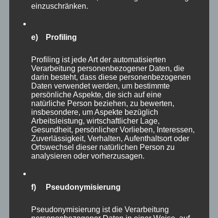
einzuschränken.
Im Zentrum des Zoos lebt eine große Gruppe
Präriehunde frei im Zoo. Immer wieder laufen
e) Profiling
einem die Tiere auf den Wegen quasi über die
Füße. Sich auf eine Bank zu setzen und den
Profiling ist jede Art der automatisierten
agilen Tieren zuzusehen, lohnt sich immer. Sie
Verarbeitung personenbezogener Daten, die
darin besteht, dass diese personenbezogenen
sind wachsam, gesellig und – Entschuldigung
Daten verwendet werden, um bestimmte
– verfressen. Bei meinem Besuch hatten sie
persönliche Aspekte, die sich auf eine
natürliche Person beziehen, zu bewerten,
sicher zwei Dutzend Jungtiere und so sind es
insbesondere, um Aspekte bezüglich
Arbeitsleistung, wirtschaftlicher Lage,
denn auch etwas viele Fotos geworden…
Gesundheit, persönlicher Vorlieben, Interessen,
Zuverlässigkeit, Verhalten, Aufenthaltsort oder
Ortswechsel dieser natürlichen Person zu
analysieren oder vorherzusagen.
f) Pseudonymisierung
Pseudonymisierung ist die Verarbeitung