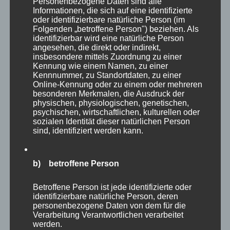
Personenbezogene Daten sind alle
Informationen, die sich auf eine identifizierte
wegen des Kontrastes zu seinem riesigen 5-
oder identifizierbare natürliche Person (im
Meter-großen Vaters. Wie klein und
Folgenden „betroffene Person") beziehen. Als
identifizierbar wird eine natürliche Person
zerbrechlich er doch im Vergleich wirkt,
angesehen, die direkt oder indirekt,
obwohl er inzwischen sicher auch bereits die
insbesondere mittels Zuordnung zu einer
Kennung wie einem Namen, zu einer
zwei Meter überschritten haben dürfte. Die
Kennnummer, zu Standortdaten, zu einer
Rothschild Giraffen sind einfach sehr
Online-Kennung oder zu einem oder mehreren
besonderen Merkmalen, die Ausdruck der
majestätische und beeindruckende Tiere!
physischen, physiologischen, genetischen,
psychischen, wirtschaftlichen, kulturellen oder
sozialen Identität dieser natürlichen Person
sind, identifiziert werden kann.
b) betroffene Person
Betroffene Person ist jede identifizierte oder
identifizierbare natürliche Person, deren
personenbezogene Daten von dem für die
Verarbeitung Verantwortlichen verarbeitet
werden.