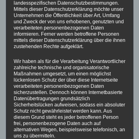
landesspezifischen Datenschutzbestimmungen.
an den drei Tagen sicher 5-6 Mal am
Mittels dieser Datenschutzerklärung möchte unser
Tapirgehege um Maja, die kleine im März
Unternehmen die Öffentlichkeit über Art, Umfang
und Zweck der von uns erhobenen, genutzten und
geborene Tapirdame, die ich in meinem
verarbeiteten personenbezogenen Daten
Blogbeitrag aus April vorgestellt habe,
informieren. Ferner werden betroffene Personen
wiederzusehen. Leider immer wieder ohne
mittels dieser Datenschutzerklärung über die ihnen
zustehenden Rechte aufgeklärt.
Erfolg, ich sah sie leider nicht.
Wir haben als für die Verarbeitung Verantwortlicher
Ich habe schon mal ausgeführt, dass ich mich
zahlreiche technische und organisatorische
Maßnahmen umgesetzt, um einen möglichst
im Zoo bemühe, die Tiere so zu fotografieren,
lückenlosen Schutz der über diese Internetseite
dass man zumindest nicht auf den ersten Blick
verarbeiteten personenbezogenen Daten
erkennen kann, dass sie in Gefangenschaft
sicherzustellen. Dennoch können Internetbasierte
Datenübertragungen grundsätzlich
leben. Das geht natürlich nicht immer und
Sicherheitslücken aufweisen, sodass ein absoluter
überall, aber z.B. bei den Braunbären, die in
Schutz nicht gewährleistet werden kann. Aus
diesem Grund steht es jeder betroffenen Person
Schwerin ein großes waldbewachsenes Gehege
frei, personenbezogene Daten auch auf
haben. Und die beiden Modelle waren diesmal
alternativen Wegen, beispielsweise telefonisch, an
dankenswerter Weise auch sehr
uns zu übermitteln.