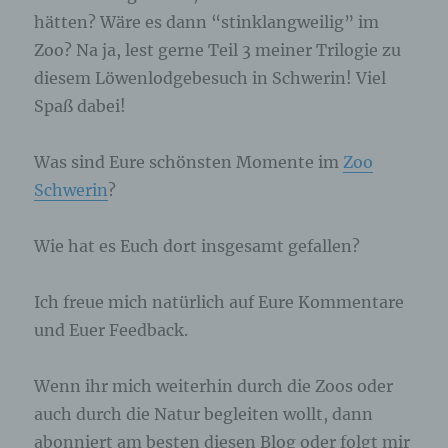
angegebenen personenbezogenen Daten
hätten? Wäre es dann “stinklangweilig” im
gespeichert.
Zoo? Na ja, lest gerne Teil 3 meiner Trilogie zu
diesem Löwenlodgebesuch in Schwerin! Viel
Registrierung auf unserer Internetseite
Spaß dabei!
Die betroffene Person hat die Möglichkeit, sich auf
der Internetseite des für die Verarbeitung
Was sind Eure schönsten Momente im
Zoo
Verantwortlichen unter Angabe von
personenbezogenen Daten zu registrieren.
Schwerin
?
Welche personenbezogenen Daten dabei an den
für die Verarbeitung Verantwortlichen übermittelt
werden, ergibt sich aus der jeweiligen
Wie hat es Euch dort insgesamt gefallen?
Eingabemaske, die für die Registrierung
verwendet wird. Die von der betroffenen Person
eingegebenen personenbezogenen Daten werden
Ich freue mich natürlich auf Eure Kommentare
ausschließlich für die interne Verwendung bei dem
und Euer Feedback.
für die Verarbeitung Verantwortlichen und für
eigene Zwecke erhoben und gespeichert. Der für
die Verarbeitung Verantwortliche kann die
Weitergabe an einen oder mehrere
Wenn ihr mich weiterhin durch die Zoos oder
Auftragsverarbeiter, beispielsweise einen
auch durch die Natur begleiten wollt, dann
Paketdienstleister, veranlassen, der die
personenbezogenen Daten ebenfalls
abonniert am besten diesen Blog oder folgt mir