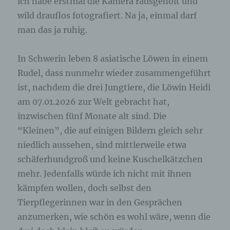
ich habe erstmal die Kamera rausgeholt und
betroffenen Person hinterlassenen Kommentaren
auch Angaben zum Zeitpunkt der
wild drauflos fotografiert. Na ja, einmal darf
Kommentareingabe sowie zu dem von der
man das ja ruhig.
betroffenen Person gewählten Nutzernamen
(Pseudonym) gespeichert und veröffentlicht.
Ferner wird die vom Internet-Service-Provider
In Schwerin leben 8 asiatische Löwen in einem
(ISP) der betroffenen Person vergebene IP-
Rudel, dass nunmehr wieder zusammengeführt
Adresse mitprotokolliert. Diese Speicherung der
IP-Adresse erfolgt aus Sicherheitsgründen und für
ist, nachdem die drei Jungtiere, die Löwin Heidi
den Fall, dass die betroffene Person durch einen
am 07.01.2026 zur Welt gebracht hat,
abgegebenen Kommentar die Rechte Dritter
inzwischen fünf Monate alt sind. Die
verletzt oder rechtswidrige Inhalte postet. Die
Speicherung dieser personenbezogenen Daten
“Kleinen”, die auf einigen Bildern gleich sehr
erfolgt daher im eigenen Interesse des für die
niedlich aussehen, sind mittlerweile etwa
Verarbeitung Verantwortlichen, damit sich dieser
im Falle einer Rechtsverletzung gegebenenfalls
schäferhundgroß und keine Kuschelkätzchen
exkulpieren könnte. Es erfolgt keine Weitergabe
mehr. Jedenfalls würde ich nicht mit ihnen
dieser erhobenen personenbezogenen Daten an
kämpfen wollen, doch selbst den
Dritte, sofern eine solche Weitergabe nicht
gesetzlich vorgeschrieben ist oder der
Tierpflegerinnen war in den Gesprächen
Rechtsverteidigung des für die Verarbeitung
anzumerken, wie schön es wohl wäre, wenn die
Verantwortlichen dient.