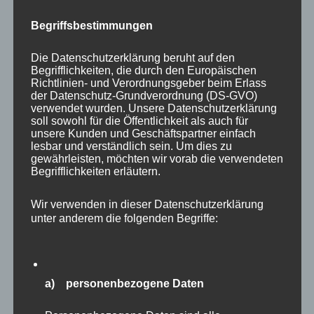
kooperationsbereit – dankeschön dafür!
Begriffsbestimmungen
Die Datenschutzerklärung beruht auf den
Begrifflichkeiten, die durch den Europäischen
Richtlinien- und Verordnungsgeber beim Erlass
der Datenschutz-Grundverordnung (DS-GVO)
verwendet wurden. Unsere Datenschutzerklärung
soll sowohl für die Öffentlichkeit als auch für
unsere Kunden und Geschäftspartner einfach
lesbar und verständlich sein. Um dies zu
gewährleisten, möchten wir vorab die verwendeten
Begrifflichkeiten erläutern.
Wir verwenden in dieser Datenschutzerklärung
unter anderem die folgenden Begriffe:
Ich gestehe freimütig, dass ich an Kato, dem
Giraffenbullen, der ebenfalls im März geboren
a) personenbezogene Daten
wurde, “einen Narren gefressen” habe. Ich
könnte ihm stundenlang zusehen, allein schon