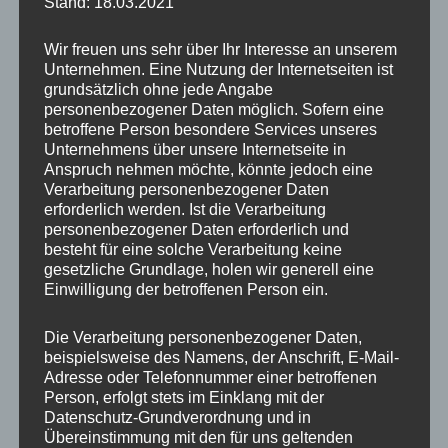
Stand: 18.03.2021
Wir freuen uns sehr über Ihr Interesse an unserem
Unternehmen. Eine Nutzung der Internetseiten ist
grundsätzlich ohne jede Angabe
personenbezogener Daten möglich. Sofern eine
betroffene Person besondere Services unseres
Unternehmens über unsere Internetseite in
Anspruch nehmen möchte, könnte jedoch eine
Verarbeitung personenbezogener Daten
erforderlich werden. Ist die Verarbeitung
personenbezogener Daten erforderlich und
besteht für eine solche Verarbeitung keine
gesetzliche Grundlage, holen wir generell eine
Einwilligung der betroffenen Person ein.
Die Verarbeitung personenbezogener Daten,
beispielsweise des Namens, der Anschrift, E-Mail-
Adresse oder Telefonnummer einer betroffenen
Besonders beeindruckend ist die Herde
weißes
Person, erfolgt stets im Einklang mit der
Rotwild
, die natürlich in dieser Form nicht
Datenschutz-Grundverordnung und in
überall zu finden ist. Man ruhte bei meinem
Übereinstimmung mit den für uns geltenden