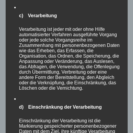
ob Bartkauz, Schneeeule oder welche Eulenart
auch immer, die Tiere gehören zweifellos zu
c) Verarbeitung
den Höhepunkten des Parkes. Eulen jagen ja
Verarbeitung ist jeder mit oder ohne Hilfe
nachts und fliegen lautlos – kleine (oder
automatisierter Verfahren ausgeführte Vorgang
große?) Meisterwerke der Natur!
oder jede solche Vorgangsreihe im
Zusammenhang mit personenbezogenen Daten
wie das Erheben, das Erfassen, die
Organisation, das Ordnen, die Speicherung, die
Anpassung oder Veränderung, das Auslesen,
das Abfragen, die Verwendung, die Offenlegung
durch Übermittlung, Verbreitung oder eine
andere Form der Bereitstellung, den Abgleich
oder die Verknüpfung, die Einschränkung, das
Löschen oder die Vernichtung.
d) Einschränkung der Verarbeitung
Einschränkung der Verarbeitung ist die
Markierung gespeicherter personenbezogener
Daten mit dem Ziel, ihre künftige Verarbeitung