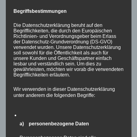
Begriffsbestimmungen
Die Datenschutzerklärung beruht auf den
Begrifflichkeiten, die durch den Europäischen
Richtlinien- und Verordnungsgeber beim Erlass
der Datenschutz-Grundverordnung (DS-GVO)
verwendet wurden. Unsere Datenschutzerklärung
soll sowohl für die Öffentlichkeit als auch für
unsere Kunden und Geschäftspartner einfach
lesbar und verständlich sein. Um dies zu
gewährleisten, möchten wir vorab die verwendeten
Begrifflichkeiten erläutern.
Auch Vogelfreunde werden in Eekholt voll auf
Wir verwenden in dieser Datenschutzerklärung
unter anderem die folgenden Begriffe:
ihre Kosten kommen. Zunächst sind
eingangsnah gleich die mächtigen
Seeadler
zu
sehen. Diese “Majestäten der Lüfte” habe ich
auch schon mehrfach in freier Wildbahn vor
a) personenbezogene Daten
meiner Haustür fotografieren dürfen. Es sind