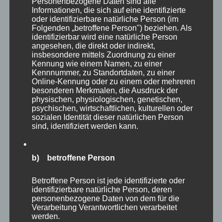
Personenbezogene Daten sind alle
wahrlich riesige Greifvögel, die auch hier sehr
Informationen, die sich auf eine identifizierte
oder identifizierbare natürliche Person (im
beeindruckend wirken.
Folgenden „betroffene Person") beziehen. Als
identifizierbar wird eine natürliche Person
angesehen, die direkt oder indirekt,
insbesondere mittels Zuordnung zu einer
Kennung wie einem Namen, zu einer
Kennnummer, zu Standortdaten, zu einer
Online-Kennung oder zu einem oder mehreren
besonderen Merkmalen, die Ausdruck der
physischen, physiologischen, genetischen,
psychischen, wirtschaftlichen, kulturellen oder
sozialen Identität dieser natürlichen Person
sind, identifiziert werden kann.
b) betroffene Person
Betroffene Person ist jede identifizierte oder
Einen ganzen Abschnitt des Parkes widmet
identifizierbare natürliche Person, deren
personenbezogene Daten von dem für die
man in Eekholt den verschiedenen Eulenarten,
Verarbeitung Verantwortlichen verarbeitet
werden.
die man in ihren Volieren anschauen kann. Egal