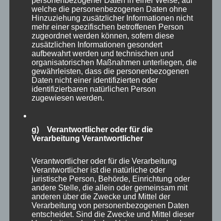
personenbezogener Daten in einer Weise, auf
welche die personenbezogenen Daten ohne
Hinzuziehung zusätzlicher Informationen nicht
mehr einer spezifischen betroffenen Person
zugeordnet werden können, sofern diese
zusätzlichen Informationen gesondert
aufbewahrt werden und technischen und
organisatorischen Maßnahmen unterliegen, die
gewährleisten, dass die personenbezogenen
Daten nicht einer identifizierten oder
identifizierbaren natürlichen Person
zugewiesen werden.
g) Verantwortlicher oder für die
Verarbeitung Verantwortlicher
Verantwortlicher oder für die Verarbeitung
Verantwortlicher ist die natürliche oder
Eine weitere große Voliere, die leider nicht
juristische Person, Behörde, Einrichtung oder
begehbar war, präsentierte Löffler, Kraniche,
andere Stelle, die allein oder gemeinsam mit
anderen über die Zwecke und Mittel der
Storche und weitere Vögel.
Verarbeitung von personenbezogenen Daten
entscheidet. Sind die Zwecke und Mittel dieser