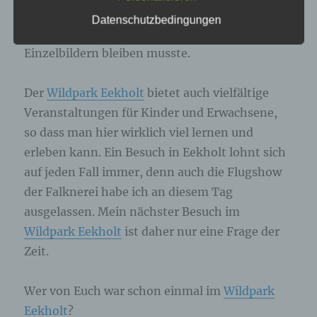
genannte Cookies, LocalStorage und
Beide waren jedoch “nicht so in
Datenschutzbedingungen
SessionStorage. Dies dient dazu, unser Angebot
Fotostimmung”, so dass es an diesem Tag bei
nutzerfreundlicher, effektiver und sicherer zu
machen. Local Storage und SessionStorage ist
Einzelbildern bleiben musste.
eine Technologie, mit welcher ihr Browser Daten
auf Ihrem Computer oder mobilen Gerät
abspeichert. Cookies sind Textdateien, welche
Der
Wildpark Eekholt
bietet auch vielfältige
über einen Internetbrowser auf einem
Veranstaltungen für Kinder und Erwachsene,
Computersystem abgelegt und gespeichert
werden. Sie können die Verwendung von Cookies,
so dass man hier wirklich viel lernen und
LocalStorage und SessionStorage durch
entsprechende Einstellung in Ihrem Browser
erleben kann. Ein Besuch in Eekholt lohnt sich
verhindern.
auf jeden Fall immer, denn auch die Flugshow
der Falknerei habe ich an diesem Tag
Zahlreiche Internetseiten und Server verwenden
ausgelassen. Mein nächster Besuch im
Cookies. Viele Cookies enthalten eine sogenannte
Cookie-ID. Eine Cookie-ID ist eine eindeutige
Wildpark Eekholt
ist daher nur eine Frage der
Kennung des Cookies. Sie besteht aus einer
Zeit.
Zeichenfolge, durch welche Internetseiten und
Server dem konkreten Internetbrowser zugeordnet
werden können, in dem das Cookie gespeichert
Wer von Euch war schon einmal im
Wildpark
wurde. Dies ermöglicht es den besuchten
Eekholt
?
Internetseiten und Servern, den individuellen