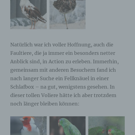
betroffenen Person hinterlassenen Kommentaren
auch Angaben zum Zeitpunkt der
Kommentareingabe sowie zu dem von der
betroffenen Person gewählten Nutzernamen
(Pseudonym) gespeichert und veröffentlicht.
Ferner wird die vom Internet-Service-Provider
(ISP) der betroffenen Person vergebene IP-
Adresse mitprotokolliert. Diese Speicherung der
Natürlich war ich voller Hoffnung, auch die
IP-Adresse erfolgt aus Sicherheitsgründen und für
Faultiere, die ja immer ein besonders netter
den Fall, dass die betroffene Person durch einen
Anblick sind, in Action zu erleben. Immerhin,
abgegebenen Kommentar die Rechte Dritter
verletzt oder rechtswidrige Inhalte postet. Die
gemeinsam mit anderen Besuchern fand ich
Speicherung dieser personenbezogenen Daten
nach langer Suche ein Fellknäuel in einer
erfolgt daher im eigenen Interesse des für die
Verarbeitung Verantwortlichen, damit sich dieser
Schlafbox – na gut, wenigstens gesehen. In
im Falle einer Rechtsverletzung gegebenenfalls
dieser tollen Voliere hätte ich aber trotzdem
exkulpieren könnte. Es erfolgt keine Weitergabe
noch länger bleiben können:
dieser erhobenen personenbezogenen Daten an
Dritte, sofern eine solche Weitergabe nicht
gesetzlich vorgeschrieben ist oder der
Rechtsverteidigung des für die Verarbeitung
Verantwortlichen dient.