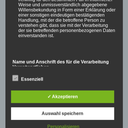
Weise und unmissverständlich abgegebene
Willensbekundung in Form einer Erklärung oder
einer sonstigen eindeutigen bestätigenden
Handlung, mit der die betroffene Person zu
verstehen gibt, dass sie mit der Verarbeitung
und
Waschbär
.
der sie betreffenden personenbezogenen Daten
einverstanden ist.
Name und Anschrift des für die Verarbeitung
Verantwortlichen
Essenziell
Verantwortlicher im Sinne der Datenschutz-
Grundverordnung, sonstiger in den Mitgliedstaaten
der Europäischen Union geltenden
Datenschutzgesetze und anderer Bestimmungen
✓ Akzeptieren
mit datenschutzrechtlichem Charakter ist die:
Auswahl speichern
Cookies / SessionStorage / LocalStorage
Personalisieren
Die Internetseiten verwenden teilweise so