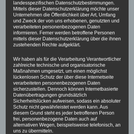
landesspezifischen Datenschutzbestimmungen.
Besuch, der Eindruck war dennoch
Mittels dieser Datenschutzerklärung möchte unser
überwältigend.
Unternehmen die Öffentlichkeit über Art, Umfang
und Zweck der von uns erhobenen, genutzten und
verarbeiteten personenbezogenen Daten
informieren. Ferner werden betroffene Personen
mittels dieser Datenschutzerklärung über die ihnen
zustehenden Rechte aufgeklärt.
Wir haben als für die Verarbeitung Verantwortlicher
zahlreiche technische und organisatorische
Maßnahmen umgesetzt, um einen möglichst
Natürlich darf in einem Wildpark auch
lückenlosen Schutz der über diese Internetseite
verarbeiteten personenbezogenen Daten
Schwarzwild
nicht fehlen und das tut es in
sicherzustellen. Dennoch können Internetbasierte
Eekholt auch nicht. Irgendwie hatte ich bei den
Datenübertragungen grundsätzlich
Sicherheitslücken aufweisen, sodass ein absoluter
Wildschweinen nicht so die Geduld, sonst
Schutz nicht gewährleistet werden kann. Aus
wären sicher noch schönere Bilder zu Stande
diesem Grund steht es jeder betroffenen Person
gekommen.
frei, personenbezogene Daten auch auf
alternativen Wegen, beispielsweise telefonisch, an
uns zu übermitteln.