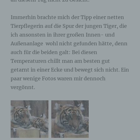
ausschließlich für eine interne Verwendung, die
dem für die Verarbeitung Verantwortlichen
zuzurechnen ist, nutzt.
Immerhin brachte mich der Tipp einer netten
Tierpflegerin auf die Spur der jungen Tiger, die
Durch eine Registrierung auf der Internetseite des
ich ansonsten in ihrer großen Innen- und
für die Verarbeitung Verantwortlichen wird ferner
die vom Internet-Service-Provider (ISP) der
Außenanlage wohl nicht gefunden hätte, denn
betroffenen Person vergebene IP-Adresse, das
auch für die beiden galt: Bei diesen
Datum sowie die Uhrzeit der Registrierung
gespeichert. Die Speicherung dieser Daten erfolgt
Temperaturen chillt man am besten gut
vor dem Hintergrund, dass nur so der Missbrauch
getarnt in einer Ecke und bewegt sich nicht. Ein
unserer Dienste verhindert werden kann, und
paar wenige Fotos waren mir dennoch
diese Daten im Bedarfsfall ermöglichen,
begangene Straftaten aufzuklären. Insofern ist die
vergönnt.
Speicherung dieser Daten zur Absicherung des für
die Verarbeitung Verantwortlichen erforderlich.
Eine Weitergabe dieser Daten an Dritte erfolgt
grundsätzlich nicht, sofern keine gesetzliche
Pflicht zur Weitergabe besteht oder die Weitergabe
der Strafverfolgung dient.
Die Registrierung der betroffenen Person unter