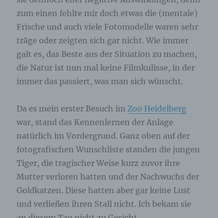
angegebenen personenbezogenen Daten
zum einen fehlte mir doch etwas die (mentale)
gespeichert.
Frische und auch viele Fotomodelle waren sehr
träge oder zeigten sich gar nicht. Wie immer
Registrierung auf unserer Internetseite
galt es, das Beste aus der Situation zu machen,
Die betroffene Person hat die Möglichkeit, sich auf
die Natur ist nun mal keine Filmkulisse, in der
der Internetseite des für die Verarbeitung
immer das passiert, was man sich wünscht.
Verantwortlichen unter Angabe von
personenbezogenen Daten zu registrieren.
Welche personenbezogenen Daten dabei an den
Da es mein erster Besuch im
Zoo Heidelberg
für die Verarbeitung Verantwortlichen übermittelt
werden, ergibt sich aus der jeweiligen
war, stand das Kennenlernen der Anlage
Eingabemaske, die für die Registrierung
verwendet wird. Die von der betroffenen Person
natürlich im Vordergrund. Ganz oben auf der
eingegebenen personenbezogenen Daten werden
fotografischen Wunschliste standen die jungen
ausschließlich für die interne Verwendung bei dem
für die Verarbeitung Verantwortlichen und für
Tiger, die tragischer Weise kurz zuvor ihre
eigene Zwecke erhoben und gespeichert. Der für
Mutter verloren hatten und der Nachwuchs der
die Verarbeitung Verantwortliche kann die
Weitergabe an einen oder mehrere
Goldkatzen. Diese hatten aber gar keine Lust
Auftragsverarbeiter, beispielsweise einen
und verließen ihren Stall nicht. Ich bekam sie
Paketdienstleister, veranlassen, der die
personenbezogenen Daten ebenfalls
an diesem Tag nicht zu Gesicht.