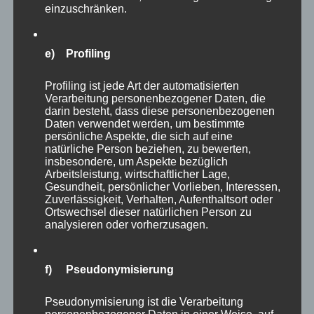
einzuschränken.
e) Profiling
Profiling ist jede Art der automatisierten
Verarbeitung personenbezogener Daten, die
Viele Wasservögel bekommt man in einer
darin besteht, dass diese personenbezogenen
Daten verwendet werden, um bestimmte
begehbaren Voliere geboten, die mit einer
persönliche Aspekte, die sich auf eine
netten Bank geradezu dazu einlädt, dort Platz
natürliche Person beziehen, zu bewerten,
insbesondere, um Aspekte bezüglich
zu nehmen und eine Weile in mitten der
Arbeitsleistung, wirtschaftlicher Lage,
vielfältigen Vögel zu verweilen. Bei meinem
Gesundheit, persönlicher Vorlieben, Interessen,
Zuverlässigkeit, Verhalten, Aufenthaltsort oder
Besuch saßen leider schon zwei Damen auf der
Ortswechsel dieser natürlichen Person zu
analysieren oder vorherzusagen.
Bank… :).
f) Pseudonymisierung
Pseudonymisierung ist die Verarbeitung