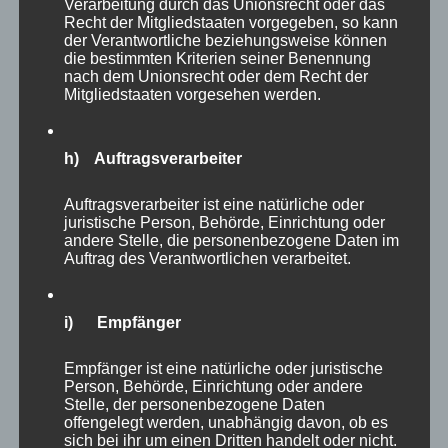
Verarbeitung durch das Unionsrecht oder das
Recht der Mitgliedstaaten vorgegeben, so kann
der Verantwortliche beziehungsweise können
die bestimmten Kriterien seiner Benennung
nach dem Unionsrecht oder dem Recht der
Mitgliedstaaten vorgesehen werden.
h) Auftragsverarbeiter
Auftragsverarbeiter ist eine natürliche oder
juristische Person, Behörde, Einrichtung oder
andere Stelle, die personenbezogene Daten im
Auftrag des Verantwortlichen verarbeitet.
Nach fünf Stunden waren meine Beine langsam
i) Empfänger
müde und so habe ich viele Tiere nicht mehr
aufgesucht. Es muss ja nicht alles in einem
Empfänger ist eine natürliche oder juristische
Besuch erledigt werden. Auf dem Weg lagen
Person, Behörde, Einrichtung oder andere
Stelle, der personenbezogene Daten
allerdings noch
Dachs
offengelegt werden, unabhängig davon, ob es
sich bei ihr um einen Dritten handelt oder nicht.