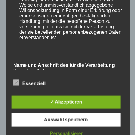
Weise und unmissverständlich abgegebene
Willensbekundung in Form einer Erklärung oder
einer sonstigen eindeutigen bestätigenden
Handlung, mit der die betroffene Person zu
verstehen gibt, dass sie mit der Verarbeitung
und
Waschbär
.
der sie betreffenden personenbezogenen Daten
einverstanden ist.
Name und Anschrift des für die Verarbeitung
Verantwortlichen
Essenziell
Verantwortlicher im Sinne der Datenschutz-
Grundverordnung, sonstiger in den Mitgliedstaaten
der Europäischen Union geltenden
Datenschutzgesetze und anderer Bestimmungen
✓ Akzeptieren
mit datenschutzrechtlichem Charakter ist die:
Auswahl speichern
Cookies / SessionStorage / LocalStorage
Personalisieren
Die Internetseiten verwenden teilweise so