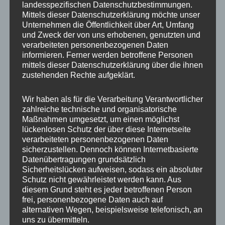
landesspezifischen Datenschutzbestimmungen.
Besuch, der Eindruck war dennoch
Mittels dieser Datenschutzerklärung möchte unser
überwältigend.
Unternehmen die Öffentlichkeit über Art, Umfang
und Zweck der von uns erhobenen, genutzten und
verarbeiteten personenbezogenen Daten
informieren. Ferner werden betroffene Personen
mittels dieser Datenschutzerklärung über die ihnen
zustehenden Rechte aufgeklärt.
Wir haben als für die Verarbeitung Verantwortlicher
zahlreiche technische und organisatorische
Maßnahmen umgesetzt, um einen möglichst
Natürlich darf in einem Wildpark auch
lückenlosen Schutz der über diese Internetseite
verarbeiteten personenbezogenen Daten
Schwarzwild
nicht fehlen und das tut es in
sicherzustellen. Dennoch können Internetbasierte
Eekholt auch nicht. Irgendwie hatte ich bei den
Datenübertragungen grundsätzlich
Sicherheitslücken aufweisen, sodass ein absoluter
Wildschweinen nicht so die Geduld, sonst
Schutz nicht gewährleistet werden kann. Aus
wären sicher noch schönere Bilder zu Stande
diesem Grund steht es jeder betroffenen Person
gekommen.
frei, personenbezogene Daten auch auf
alternativen Wegen, beispielsweise telefonisch, an
uns zu übermitteln.