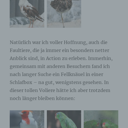
betroffenen Person hinterlassenen Kommentaren
auch Angaben zum Zeitpunkt der
Kommentareingabe sowie zu dem von der
betroffenen Person gewählten Nutzernamen
(Pseudonym) gespeichert und veröffentlicht.
Ferner wird die vom Internet-Service-Provider
(ISP) der betroffenen Person vergebene IP-
Adresse mitprotokolliert. Diese Speicherung der
Natürlich war ich voller Hoffnung, auch die
IP-Adresse erfolgt aus Sicherheitsgründen und für
Faultiere, die ja immer ein besonders netter
den Fall, dass die betroffene Person durch einen
Anblick sind, in Action zu erleben. Immerhin,
abgegebenen Kommentar die Rechte Dritter
verletzt oder rechtswidrige Inhalte postet. Die
gemeinsam mit anderen Besuchern fand ich
Speicherung dieser personenbezogenen Daten
nach langer Suche ein Fellknäuel in einer
erfolgt daher im eigenen Interesse des für die
Verarbeitung Verantwortlichen, damit sich dieser
Schlafbox – na gut, wenigstens gesehen. In
im Falle einer Rechtsverletzung gegebenenfalls
dieser tollen Voliere hätte ich aber trotzdem
exkulpieren könnte. Es erfolgt keine Weitergabe
noch länger bleiben können:
dieser erhobenen personenbezogenen Daten an
Dritte, sofern eine solche Weitergabe nicht
gesetzlich vorgeschrieben ist oder der
Rechtsverteidigung des für die Verarbeitung
Verantwortlichen dient.