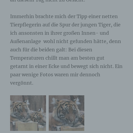
ausschließlich für eine interne Verwendung, die
dem für die Verarbeitung Verantwortlichen
zuzurechnen ist, nutzt.
Immerhin brachte mich der Tipp einer netten
Tierpflegerin auf die Spur der jungen Tiger, die
Durch eine Registrierung auf der Internetseite des
ich ansonsten in ihrer großen Innen- und
für die Verarbeitung Verantwortlichen wird ferner
die vom Internet-Service-Provider (ISP) der
Außenanlage wohl nicht gefunden hätte, denn
betroffenen Person vergebene IP-Adresse, das
auch für die beiden galt: Bei diesen
Datum sowie die Uhrzeit der Registrierung
gespeichert. Die Speicherung dieser Daten erfolgt
Temperaturen chillt man am besten gut
vor dem Hintergrund, dass nur so der Missbrauch
getarnt in einer Ecke und bewegt sich nicht. Ein
unserer Dienste verhindert werden kann, und
paar wenige Fotos waren mir dennoch
diese Daten im Bedarfsfall ermöglichen,
begangene Straftaten aufzuklären. Insofern ist die
vergönnt.
Speicherung dieser Daten zur Absicherung des für
die Verarbeitung Verantwortlichen erforderlich.
Eine Weitergabe dieser Daten an Dritte erfolgt
grundsätzlich nicht, sofern keine gesetzliche
Pflicht zur Weitergabe besteht oder die Weitergabe
der Strafverfolgung dient.
Die Registrierung der betroffenen Person unter