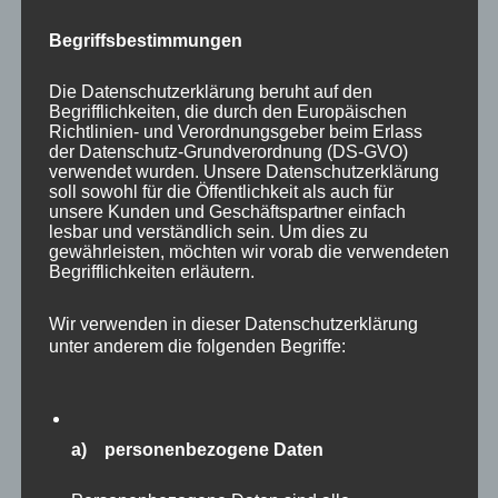
Begriffsbestimmungen
Die Datenschutzerklärung beruht auf den
Begrifflichkeiten, die durch den Europäischen
Richtlinien- und Verordnungsgeber beim Erlass
der Datenschutz-Grundverordnung (DS-GVO)
verwendet wurden. Unsere Datenschutzerklärung
soll sowohl für die Öffentlichkeit als auch für
unsere Kunden und Geschäftspartner einfach
lesbar und verständlich sein. Um dies zu
gewährleisten, möchten wir vorab die verwendeten
Begrifflichkeiten erläutern.
Auch Vogelfreunde werden in Eekholt voll auf
Wir verwenden in dieser Datenschutzerklärung
unter anderem die folgenden Begriffe:
ihre Kosten kommen. Zunächst sind
eingangsnah gleich die mächtigen
Seeadler
zu
sehen. Diese “Majestäten der Lüfte” habe ich
auch schon mehrfach in freier Wildbahn vor
a) personenbezogene Daten
meiner Haustür fotografieren dürfen. Es sind