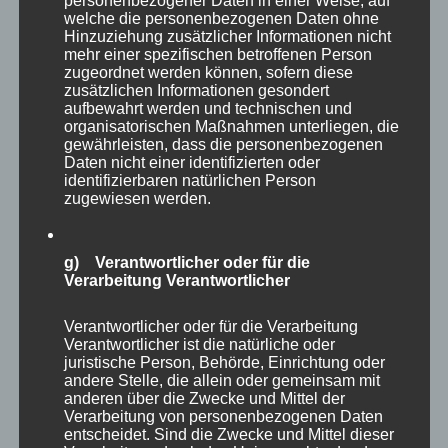
personenbezogener Daten in einer Weise, auf
welche die personenbezogenen Daten ohne
Hinzuziehung zusätzlicher Informationen nicht
mehr einer spezifischen betroffenen Person
zugeordnet werden können, sofern diese
zusätzlichen Informationen gesondert
aufbewahrt werden und technischen und
organisatorischen Maßnahmen unterliegen, die
gewährleisten, dass die personenbezogenen
Daten nicht einer identifizierten oder
identifizierbaren natürlichen Person
zugewiesen werden.
g) Verantwortlicher oder für die
Verarbeitung Verantwortlicher
Verantwortlicher oder für die Verarbeitung
Verantwortlicher ist die natürliche oder
Eine weitere große Voliere, die leider nicht
juristische Person, Behörde, Einrichtung oder
begehbar war, präsentierte Löffler, Kraniche,
andere Stelle, die allein oder gemeinsam mit
anderen über die Zwecke und Mittel der
Storche und weitere Vögel.
Verarbeitung von personenbezogenen Daten
entscheidet. Sind die Zwecke und Mittel dieser