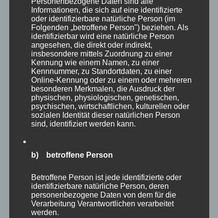
Personenbezogene Daten sind alle
wahrlich riesige Greifvögel, die auch hier sehr
Informationen, die sich auf eine identifizierte
oder identifizierbare natürliche Person (im
beeindruckend wirken.
Folgenden „betroffene Person") beziehen. Als
identifizierbar wird eine natürliche Person
angesehen, die direkt oder indirekt,
insbesondere mittels Zuordnung zu einer
Kennung wie einem Namen, zu einer
Kennnummer, zu Standortdaten, zu einer
Online-Kennung oder zu einem oder mehreren
besonderen Merkmalen, die Ausdruck der
physischen, physiologischen, genetischen,
psychischen, wirtschaftlichen, kulturellen oder
sozialen Identität dieser natürlichen Person
sind, identifiziert werden kann.
b) betroffene Person
Betroffene Person ist jede identifizierte oder
Einen ganzen Abschnitt des Parkes widmet
identifizierbare natürliche Person, deren
personenbezogene Daten von dem für die
man in Eekholt den verschiedenen Eulenarten,
Verarbeitung Verantwortlichen verarbeitet
werden.
die man in ihren Volieren anschauen kann. Egal