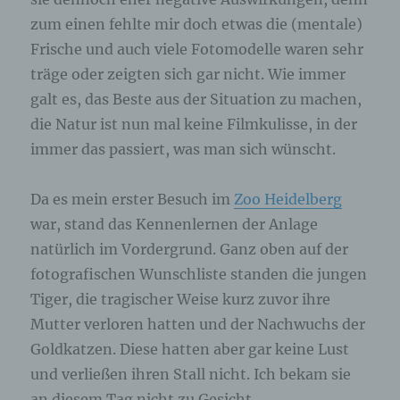
angegebenen personenbezogenen Daten
zum einen fehlte mir doch etwas die (mentale)
gespeichert.
Frische und auch viele Fotomodelle waren sehr
träge oder zeigten sich gar nicht. Wie immer
Registrierung auf unserer Internetseite
galt es, das Beste aus der Situation zu machen,
Die betroffene Person hat die Möglichkeit, sich auf
die Natur ist nun mal keine Filmkulisse, in der
der Internetseite des für die Verarbeitung
immer das passiert, was man sich wünscht.
Verantwortlichen unter Angabe von
personenbezogenen Daten zu registrieren.
Welche personenbezogenen Daten dabei an den
Da es mein erster Besuch im
Zoo Heidelberg
für die Verarbeitung Verantwortlichen übermittelt
werden, ergibt sich aus der jeweiligen
war, stand das Kennenlernen der Anlage
Eingabemaske, die für die Registrierung
verwendet wird. Die von der betroffenen Person
natürlich im Vordergrund. Ganz oben auf der
eingegebenen personenbezogenen Daten werden
fotografischen Wunschliste standen die jungen
ausschließlich für die interne Verwendung bei dem
für die Verarbeitung Verantwortlichen und für
Tiger, die tragischer Weise kurz zuvor ihre
eigene Zwecke erhoben und gespeichert. Der für
Mutter verloren hatten und der Nachwuchs der
die Verarbeitung Verantwortliche kann die
Weitergabe an einen oder mehrere
Goldkatzen. Diese hatten aber gar keine Lust
Auftragsverarbeiter, beispielsweise einen
und verließen ihren Stall nicht. Ich bekam sie
Paketdienstleister, veranlassen, der die
personenbezogenen Daten ebenfalls
an diesem Tag nicht zu Gesicht.