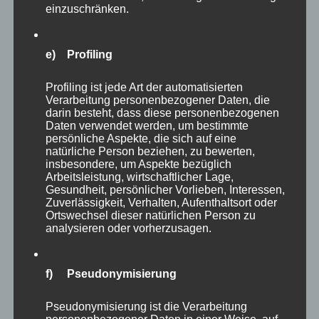
einzuschränken.
e) Profiling
Profiling ist jede Art der automatisierten
Verarbeitung personenbezogener Daten, die
Viele Wasservögel bekommt man in einer
darin besteht, dass diese personenbezogenen
Daten verwendet werden, um bestimmte
begehbaren Voliere geboten, die mit einer
persönliche Aspekte, die sich auf eine
netten Bank geradezu dazu einlädt, dort Platz
natürliche Person beziehen, zu bewerten,
insbesondere, um Aspekte bezüglich
zu nehmen und eine Weile in mitten der
Arbeitsleistung, wirtschaftlicher Lage,
vielfältigen Vögel zu verweilen. Bei meinem
Gesundheit, persönlicher Vorlieben, Interessen,
Zuverlässigkeit, Verhalten, Aufenthaltsort oder
Besuch saßen leider schon zwei Damen auf der
Ortswechsel dieser natürlichen Person zu
analysieren oder vorherzusagen.
Bank… :).
f) Pseudonymisierung
Pseudonymisierung ist die Verarbeitung