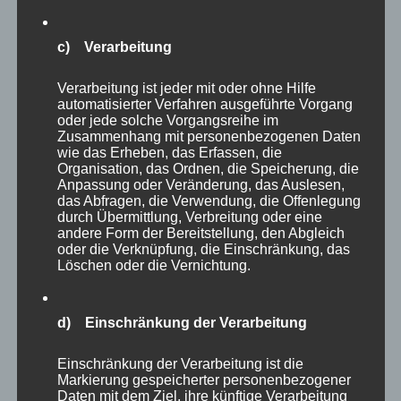
ob Bartkauz, Schneeeule oder welche Eulenart
auch immer, die Tiere gehören zweifellos zu
c) Verarbeitung
den Höhepunkten des Parkes. Eulen jagen ja
Verarbeitung ist jeder mit oder ohne Hilfe
nachts und fliegen lautlos – kleine (oder
automatisierter Verfahren ausgeführte Vorgang
große?) Meisterwerke der Natur!
oder jede solche Vorgangsreihe im
Zusammenhang mit personenbezogenen Daten
wie das Erheben, das Erfassen, die
Organisation, das Ordnen, die Speicherung, die
Anpassung oder Veränderung, das Auslesen,
das Abfragen, die Verwendung, die Offenlegung
durch Übermittlung, Verbreitung oder eine
andere Form der Bereitstellung, den Abgleich
oder die Verknüpfung, die Einschränkung, das
Löschen oder die Vernichtung.
d) Einschränkung der Verarbeitung
Einschränkung der Verarbeitung ist die
Markierung gespeicherter personenbezogener
Daten mit dem Ziel, ihre künftige Verarbeitung