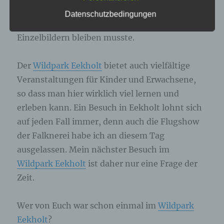
genannte Cookies, LocalStorage und
Beide waren jedoch “nicht so in
Datenschutzbedingungen
SessionStorage. Dies dient dazu, unser Angebot
Fotostimmung”, so dass es an diesem Tag bei
nutzerfreundlicher, effektiver und sicherer zu
machen. Local Storage und SessionStorage ist
Einzelbildern bleiben musste.
eine Technologie, mit welcher ihr Browser Daten
auf Ihrem Computer oder mobilen Gerät
abspeichert. Cookies sind Textdateien, welche
Der
Wildpark Eekholt
bietet auch vielfältige
über einen Internetbrowser auf einem
Veranstaltungen für Kinder und Erwachsene,
Computersystem abgelegt und gespeichert
werden. Sie können die Verwendung von Cookies,
so dass man hier wirklich viel lernen und
LocalStorage und SessionStorage durch
entsprechende Einstellung in Ihrem Browser
erleben kann. Ein Besuch in Eekholt lohnt sich
verhindern.
auf jeden Fall immer, denn auch die Flugshow
der Falknerei habe ich an diesem Tag
Zahlreiche Internetseiten und Server verwenden
ausgelassen. Mein nächster Besuch im
Cookies. Viele Cookies enthalten eine sogenannte
Cookie-ID. Eine Cookie-ID ist eine eindeutige
Wildpark Eekholt
ist daher nur eine Frage der
Kennung des Cookies. Sie besteht aus einer
Zeit.
Zeichenfolge, durch welche Internetseiten und
Server dem konkreten Internetbrowser zugeordnet
werden können, in dem das Cookie gespeichert
Wer von Euch war schon einmal im
Wildpark
wurde. Dies ermöglicht es den besuchten
Eekholt
?
Internetseiten und Servern, den individuellen