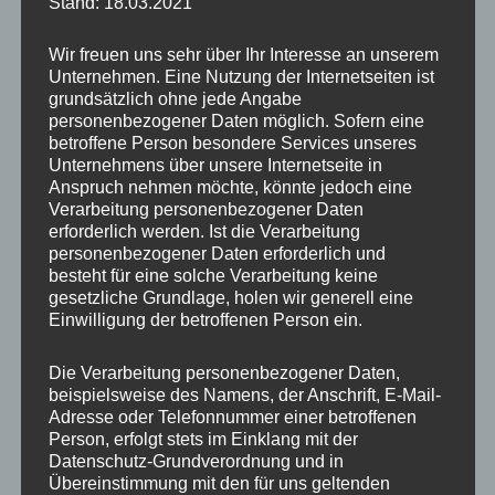
Stand: 18.03.2021
Wir freuen uns sehr über Ihr Interesse an unserem
Unternehmen. Eine Nutzung der Internetseiten ist
grundsätzlich ohne jede Angabe
personenbezogener Daten möglich. Sofern eine
betroffene Person besondere Services unseres
Unternehmens über unsere Internetseite in
Anspruch nehmen möchte, könnte jedoch eine
Verarbeitung personenbezogener Daten
erforderlich werden. Ist die Verarbeitung
personenbezogener Daten erforderlich und
besteht für eine solche Verarbeitung keine
gesetzliche Grundlage, holen wir generell eine
Einwilligung der betroffenen Person ein.
Die Verarbeitung personenbezogener Daten,
beispielsweise des Namens, der Anschrift, E-Mail-
Adresse oder Telefonnummer einer betroffenen
Besonders beeindruckend ist die Herde
weißes
Person, erfolgt stets im Einklang mit der
Rotwild
, die natürlich in dieser Form nicht
Datenschutz-Grundverordnung und in
überall zu finden ist. Man ruhte bei meinem
Übereinstimmung mit den für uns geltenden