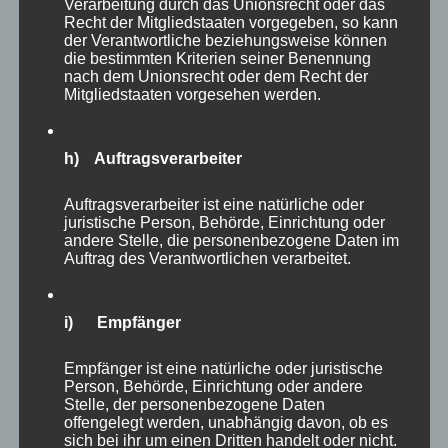
Verarbeitung durch das Unionsrecht oder das
Recht der Mitgliedstaaten vorgegeben, so kann
der Verantwortliche beziehungsweise können
die bestimmten Kriterien seiner Benennung
nach dem Unionsrecht oder dem Recht der
Mitgliedstaaten vorgesehen werden.
h) Auftragsverarbeiter
Auftragsverarbeiter ist eine natürliche oder
juristische Person, Behörde, Einrichtung oder
andere Stelle, die personenbezogene Daten im
Auftrag des Verantwortlichen verarbeitet.
Nach fünf Stunden waren meine Beine langsam
i) Empfänger
müde und so habe ich viele Tiere nicht mehr
aufgesucht. Es muss ja nicht alles in einem
Empfänger ist eine natürliche oder juristische
Besuch erledigt werden. Auf dem Weg lagen
Person, Behörde, Einrichtung oder andere
Stelle, der personenbezogene Daten
allerdings noch
Dachs
offengelegt werden, unabhängig davon, ob es
sich bei ihr um einen Dritten handelt oder nicht.