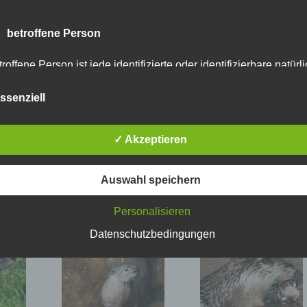
 betroffene Person
roffene Person ist jede identifizierte oder identifizierbare natürl
rson, deren personenbezogene Daten von dem für die Verarbei
rantwortlichen verarbeitet werden.
ssenziell
 Verarbeitung
✓ Akzeptieren
arbeitung ist jeder mit oder ohne Hilfe automatisierter Verfahre
sgeführte Vorgang oder jede solche Vorgangsreihe im
Auswahl speichern
sammenhang mit personenbezogenen Daten wie das Erheben,
fassen, die Organisation, das Ordnen, die Speicherung, die
Personalisieren
passung oder Veränderung, das Auslesen, das Abfragen, die
rwendung, die Offenlegung durch Übermittlung, Verbreitung ode
Datenschutzbedingungen
ne andere Form der Bereitstellung, den Abgleich oder die
rknüpfung, die Einschränkung, das Löschen oder die Vernichtu
 Einschränkung der Verarbeitung