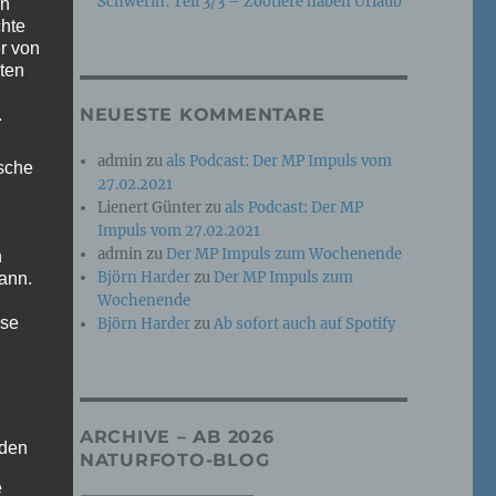
Schwerin: Teil 3/3 – Zootiere haben Urlaub
en
chte
r von
ten
NEUESTE KOMMENTARE
.
admin
zu
als Podcast: Der MP Impuls vom
ische
27.02.2021
Lienert Günter
zu
als Podcast: Der MP
Impuls vom 27.02.2021
admin
zu
Der MP Impuls zum Wochenende
n
Björn Harder
zu
Der MP Impuls zum
ann.
Wochenende
ise
Björn Harder
zu
Ab sofort auch auf Spotify
ARCHIVE – AB 2026
 den
NATURFOTO-BLOG
e