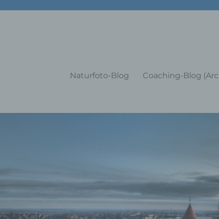
g Training Coaching Impulsvo
Naturfoto-Blog
Coaching-Blog (Arc