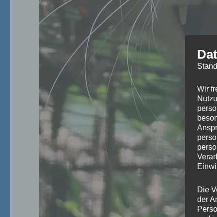
Dat
Stand
Wir f
Nutzu
perso
beson
Anspr
perso
perso
Verar
Einwi
Die V
der A
Perso