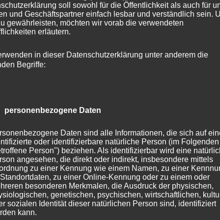
schutzerklärung soll sowohl für die Öffentlichkeit als auch für u
generell gilt, dass man als Fotograf in den großen
n und Geschäftspartner einfach lesbar und verständlich sein.
Eekholt sehr gut fotografieren kann. Die Fütterung, die
zu gewährleisten, möchten wir vorab die verwendeten
flichkeiten erläutern.
nde auch sehr nett und anschaulich kommentierte, bot
 Möglichkeiten, da die Tiere lange im vorderen Teil des
erwenden in dieser Datenschutzerklärung unter anderem die
ten und es sich schmecken ließen. Sowohl vom aktuelle
nden Begriffe:
ch von Fischotteropa Cid, der mit 26 Jahren schon
ie seine Lebenserwartung ist, konnte ich also zahlreiche
ür diesen Blogbeitrag hatte ich Mühe, die “schönsten”
 personenbezogene Daten
rsonenbezogene Daten sind alle Informationen, die sich auf ein
ntifizierte oder identifizierbare natürliche Person (im Folgenden
troffene Person") beziehen. Als identifizierbar wird eine natürli
rson angesehen, die direkt oder indirekt, insbesondere mittels
ordnung zu einer Kennung wie einem Namen, zu einer Kennn
 Standortdaten, zu einer Online-Kennung oder zu einem oder
hreren besonderen Merkmalen, die Ausdruck der physischen,
ysiologischen, genetischen, psychischen, wirtschaftlichen, kultu
r sozialen Identität dieser natürlichen Person sind, identifiziert
rden kann.