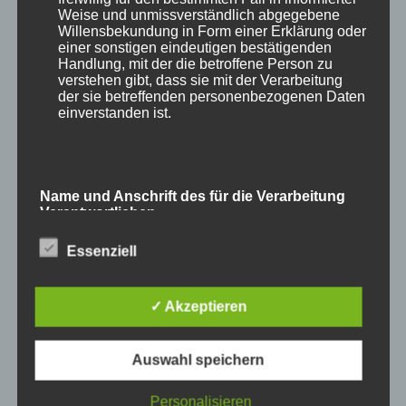
Weise und unmissverständlich abgegebene
Willensbekundung in Form einer Erklärung oder
einer sonstigen eindeutigen bestätigenden
Handlung, mit der die betroffene Person zu
verstehen gibt, dass sie mit der Verarbeitung
und
Waschbär
.
der sie betreffenden personenbezogenen Daten
einverstanden ist.
Name und Anschrift des für die Verarbeitung
Verantwortlichen
Essenziell
Verantwortlicher im Sinne der Datenschutz-
Grundverordnung, sonstiger in den Mitgliedstaaten
der Europäischen Union geltenden
Datenschutzgesetze und anderer Bestimmungen
✓ Akzeptieren
mit datenschutzrechtlichem Charakter ist die:
Auswahl speichern
Cookies / SessionStorage / LocalStorage
Personalisieren
Die Internetseiten verwenden teilweise so