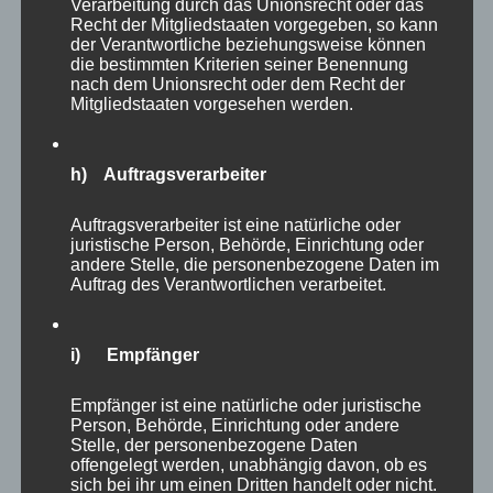
Verarbeitung durch das Unionsrecht oder das
Recht der Mitgliedstaaten vorgegeben, so kann
der Verantwortliche beziehungsweise können
die bestimmten Kriterien seiner Benennung
nach dem Unionsrecht oder dem Recht der
Mitgliedstaaten vorgesehen werden.
h) Auftragsverarbeiter
Auftragsverarbeiter ist eine natürliche oder
juristische Person, Behörde, Einrichtung oder
andere Stelle, die personenbezogene Daten im
Auftrag des Verantwortlichen verarbeitet.
Nach fünf Stunden waren meine Beine langsam
i) Empfänger
müde und so habe ich viele Tiere nicht mehr
aufgesucht. Es muss ja nicht alles in einem
Empfänger ist eine natürliche oder juristische
Besuch erledigt werden. Auf dem Weg lagen
Person, Behörde, Einrichtung oder andere
Stelle, der personenbezogene Daten
allerdings noch
Dachs
offengelegt werden, unabhängig davon, ob es
sich bei ihr um einen Dritten handelt oder nicht.