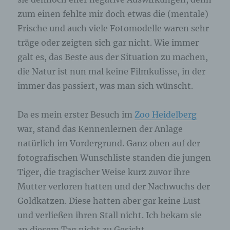
angegebenen personenbezogenen Daten
zum einen fehlte mir doch etwas die (mentale)
gespeichert.
Frische und auch viele Fotomodelle waren sehr
träge oder zeigten sich gar nicht. Wie immer
Registrierung auf unserer Internetseite
galt es, das Beste aus der Situation zu machen,
Die betroffene Person hat die Möglichkeit, sich auf
die Natur ist nun mal keine Filmkulisse, in der
der Internetseite des für die Verarbeitung
immer das passiert, was man sich wünscht.
Verantwortlichen unter Angabe von
personenbezogenen Daten zu registrieren.
Welche personenbezogenen Daten dabei an den
Da es mein erster Besuch im
Zoo Heidelberg
für die Verarbeitung Verantwortlichen übermittelt
werden, ergibt sich aus der jeweiligen
war, stand das Kennenlernen der Anlage
Eingabemaske, die für die Registrierung
verwendet wird. Die von der betroffenen Person
natürlich im Vordergrund. Ganz oben auf der
eingegebenen personenbezogenen Daten werden
fotografischen Wunschliste standen die jungen
ausschließlich für die interne Verwendung bei dem
für die Verarbeitung Verantwortlichen und für
Tiger, die tragischer Weise kurz zuvor ihre
eigene Zwecke erhoben und gespeichert. Der für
Mutter verloren hatten und der Nachwuchs der
die Verarbeitung Verantwortliche kann die
Weitergabe an einen oder mehrere
Goldkatzen. Diese hatten aber gar keine Lust
Auftragsverarbeiter, beispielsweise einen
und verließen ihren Stall nicht. Ich bekam sie
Paketdienstleister, veranlassen, der die
personenbezogenen Daten ebenfalls
an diesem Tag nicht zu Gesicht.