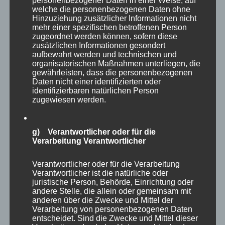
personenbezogener Daten in einer Weise, auf
welche die personenbezogenen Daten ohne
Hinzuziehung zusätzlicher Informationen nicht
mehr einer spezifischen betroffenen Person
zugeordnet werden können, sofern diese
zusätzlichen Informationen gesondert
aufbewahrt werden und technischen und
organisatorischen Maßnahmen unterliegen, die
gewährleisten, dass die personenbezogenen
Daten nicht einer identifizierten oder
identifizierbaren natürlichen Person
zugewiesen werden.
g) Verantwortlicher oder für die
Verarbeitung Verantwortlicher
Verantwortlicher oder für die Verarbeitung
Verantwortlicher ist die natürliche oder
Eine weitere große Voliere, die leider nicht
juristische Person, Behörde, Einrichtung oder
begehbar war, präsentierte Löffler, Kraniche,
andere Stelle, die allein oder gemeinsam mit
anderen über die Zwecke und Mittel der
Storche und weitere Vögel.
Verarbeitung von personenbezogenen Daten
entscheidet. Sind die Zwecke und Mittel dieser