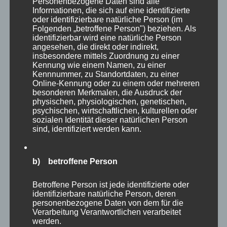
Personenbezogene Daten sind alle
wahrlich riesige Greifvögel, die auch hier sehr
Informationen, die sich auf eine identifizierte
oder identifizierbare natürliche Person (im
beeindruckend wirken.
Folgenden „betroffene Person") beziehen. Als
identifizierbar wird eine natürliche Person
angesehen, die direkt oder indirekt,
insbesondere mittels Zuordnung zu einer
Kennung wie einem Namen, zu einer
Kennnummer, zu Standortdaten, zu einer
Online-Kennung oder zu einem oder mehreren
besonderen Merkmalen, die Ausdruck der
physischen, physiologischen, genetischen,
psychischen, wirtschaftlichen, kulturellen oder
sozialen Identität dieser natürlichen Person
sind, identifiziert werden kann.
b) betroffene Person
Betroffene Person ist jede identifizierte oder
Einen ganzen Abschnitt des Parkes widmet
identifizierbare natürliche Person, deren
personenbezogene Daten von dem für die
man in Eekholt den verschiedenen Eulenarten,
Verarbeitung Verantwortlichen verarbeitet
werden.
die man in ihren Volieren anschauen kann. Egal