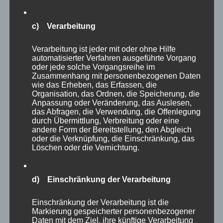
ob Bartkauz, Schneeeule oder welche Eulenart
auch immer, die Tiere gehören zweifellos zu
c) Verarbeitung
den Höhepunkten des Parkes. Eulen jagen ja
Verarbeitung ist jeder mit oder ohne Hilfe
nachts und fliegen lautlos – kleine (oder
automatisierter Verfahren ausgeführte Vorgang
große?) Meisterwerke der Natur!
oder jede solche Vorgangsreihe im
Zusammenhang mit personenbezogenen Daten
wie das Erheben, das Erfassen, die
Organisation, das Ordnen, die Speicherung, die
Anpassung oder Veränderung, das Auslesen,
das Abfragen, die Verwendung, die Offenlegung
durch Übermittlung, Verbreitung oder eine
andere Form der Bereitstellung, den Abgleich
oder die Verknüpfung, die Einschränkung, das
Löschen oder die Vernichtung.
d) Einschränkung der Verarbeitung
Einschränkung der Verarbeitung ist die
Markierung gespeicherter personenbezogener
Daten mit dem Ziel, ihre künftige Verarbeitung