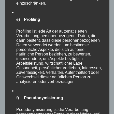
einzuschränken.
e) Profiling
Profiling ist jede Art der automatisierten
Verarbeitung personenbezogener Daten, die
Viele Wasservögel bekommt man in einer
darin besteht, dass diese personenbezogenen
Daten verwendet werden, um bestimmte
begehbaren Voliere geboten, die mit einer
persönliche Aspekte, die sich auf eine
netten Bank geradezu dazu einlädt, dort Platz
natürliche Person beziehen, zu bewerten,
insbesondere, um Aspekte bezüglich
zu nehmen und eine Weile in mitten der
Arbeitsleistung, wirtschaftlicher Lage,
vielfältigen Vögel zu verweilen. Bei meinem
Gesundheit, persönlicher Vorlieben, Interessen,
Zuverlässigkeit, Verhalten, Aufenthaltsort oder
Besuch saßen leider schon zwei Damen auf der
Ortswechsel dieser natürlichen Person zu
analysieren oder vorherzusagen.
Bank… :).
f) Pseudonymisierung
Pseudonymisierung ist die Verarbeitung