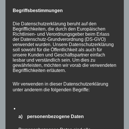
Begriffsbestimmungen
Die Datenschutzerklärung beruht auf den
Begrifflichkeiten, die durch den Europäischen
Richtlinien- und Verordnungsgeber beim Erlass
der Datenschutz-Grundverordnung (DS-GVO)
verwendet wurden. Unsere Datenschutzerklärung
soll sowohl für die Öffentlichkeit als auch für
unsere Kunden und Geschäftspartner einfach
lesbar und verständlich sein. Um dies zu
gewährleisten, möchten wir vorab die verwendeten
Begrifflichkeiten erläutern.
Auch Vogelfreunde werden in Eekholt voll auf
Wir verwenden in dieser Datenschutzerklärung
unter anderem die folgenden Begriffe:
ihre Kosten kommen. Zunächst sind
eingangsnah gleich die mächtigen
Seeadler
zu
sehen. Diese “Majestäten der Lüfte” habe ich
auch schon mehrfach in freier Wildbahn vor
a) personenbezogene Daten
meiner Haustür fotografieren dürfen. Es sind