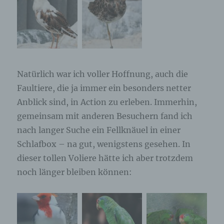
betroffenen Person hinterlassenen Kommentaren
auch Angaben zum Zeitpunkt der
Kommentareingabe sowie zu dem von der
betroffenen Person gewählten Nutzernamen
(Pseudonym) gespeichert und veröffentlicht.
Ferner wird die vom Internet-Service-Provider
(ISP) der betroffenen Person vergebene IP-
Adresse mitprotokolliert. Diese Speicherung der
Natürlich war ich voller Hoffnung, auch die
IP-Adresse erfolgt aus Sicherheitsgründen und für
Faultiere, die ja immer ein besonders netter
den Fall, dass die betroffene Person durch einen
Anblick sind, in Action zu erleben. Immerhin,
abgegebenen Kommentar die Rechte Dritter
verletzt oder rechtswidrige Inhalte postet. Die
gemeinsam mit anderen Besuchern fand ich
Speicherung dieser personenbezogenen Daten
nach langer Suche ein Fellknäuel in einer
erfolgt daher im eigenen Interesse des für die
Verarbeitung Verantwortlichen, damit sich dieser
Schlafbox – na gut, wenigstens gesehen. In
im Falle einer Rechtsverletzung gegebenenfalls
dieser tollen Voliere hätte ich aber trotzdem
exkulpieren könnte. Es erfolgt keine Weitergabe
noch länger bleiben können:
dieser erhobenen personenbezogenen Daten an
Dritte, sofern eine solche Weitergabe nicht
gesetzlich vorgeschrieben ist oder der
Rechtsverteidigung des für die Verarbeitung
Verantwortlichen dient.