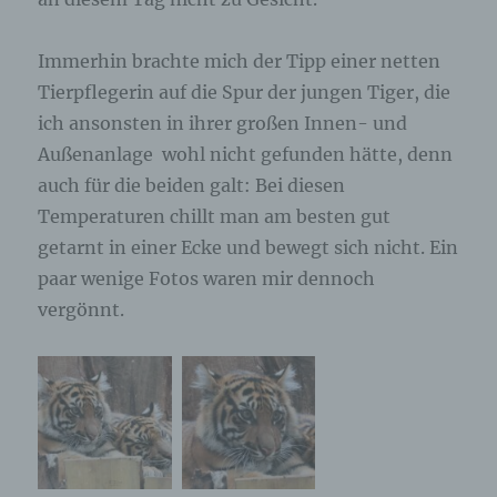
ausschließlich für eine interne Verwendung, die
dem für die Verarbeitung Verantwortlichen
zuzurechnen ist, nutzt.
Immerhin brachte mich der Tipp einer netten
Tierpflegerin auf die Spur der jungen Tiger, die
Durch eine Registrierung auf der Internetseite des
ich ansonsten in ihrer großen Innen- und
für die Verarbeitung Verantwortlichen wird ferner
die vom Internet-Service-Provider (ISP) der
Außenanlage wohl nicht gefunden hätte, denn
betroffenen Person vergebene IP-Adresse, das
auch für die beiden galt: Bei diesen
Datum sowie die Uhrzeit der Registrierung
gespeichert. Die Speicherung dieser Daten erfolgt
Temperaturen chillt man am besten gut
vor dem Hintergrund, dass nur so der Missbrauch
getarnt in einer Ecke und bewegt sich nicht. Ein
unserer Dienste verhindert werden kann, und
paar wenige Fotos waren mir dennoch
diese Daten im Bedarfsfall ermöglichen,
begangene Straftaten aufzuklären. Insofern ist die
vergönnt.
Speicherung dieser Daten zur Absicherung des für
die Verarbeitung Verantwortlichen erforderlich.
Eine Weitergabe dieser Daten an Dritte erfolgt
grundsätzlich nicht, sofern keine gesetzliche
Pflicht zur Weitergabe besteht oder die Weitergabe
der Strafverfolgung dient.
Die Registrierung der betroffenen Person unter