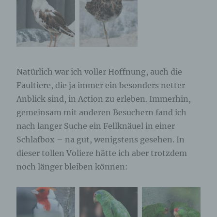
betroffenen Person hinterlassenen Kommentaren
auch Angaben zum Zeitpunkt der
Kommentareingabe sowie zu dem von der
betroffenen Person gewählten Nutzernamen
(Pseudonym) gespeichert und veröffentlicht.
Ferner wird die vom Internet-Service-Provider
(ISP) der betroffenen Person vergebene IP-
Adresse mitprotokolliert. Diese Speicherung der
Natürlich war ich voller Hoffnung, auch die
IP-Adresse erfolgt aus Sicherheitsgründen und für
Faultiere, die ja immer ein besonders netter
den Fall, dass die betroffene Person durch einen
Anblick sind, in Action zu erleben. Immerhin,
abgegebenen Kommentar die Rechte Dritter
verletzt oder rechtswidrige Inhalte postet. Die
gemeinsam mit anderen Besuchern fand ich
Speicherung dieser personenbezogenen Daten
nach langer Suche ein Fellknäuel in einer
erfolgt daher im eigenen Interesse des für die
Verarbeitung Verantwortlichen, damit sich dieser
Schlafbox – na gut, wenigstens gesehen. In
im Falle einer Rechtsverletzung gegebenenfalls
dieser tollen Voliere hätte ich aber trotzdem
exkulpieren könnte. Es erfolgt keine Weitergabe
noch länger bleiben können:
dieser erhobenen personenbezogenen Daten an
Dritte, sofern eine solche Weitergabe nicht
gesetzlich vorgeschrieben ist oder der
Rechtsverteidigung des für die Verarbeitung
Verantwortlichen dient.