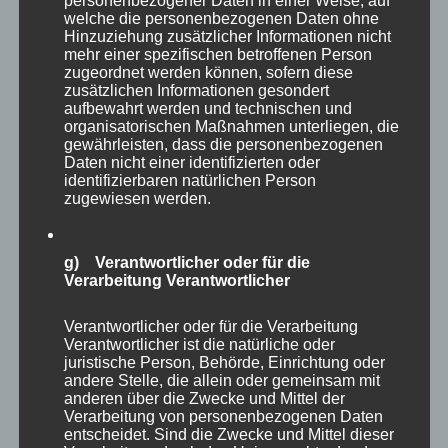
personenbezogener Daten in einer Weise, auf
welche die personenbezogenen Daten ohne
Hinzuziehung zusätzlicher Informationen nicht
mehr einer spezifischen betroffenen Person
zugeordnet werden können, sofern diese
zusätzlichen Informationen gesondert
aufbewahrt werden und technischen und
organisatorischen Maßnahmen unterliegen, die
gewährleisten, dass die personenbezogenen
Daten nicht einer identifizierten oder
identifizierbaren natürlichen Person
zugewiesen werden.
g) Verantwortlicher oder für die
Verarbeitung Verantwortlicher
Verantwortlicher oder für die Verarbeitung
Verantwortlicher ist die natürliche oder
Eine weitere große Voliere, die leider nicht
juristische Person, Behörde, Einrichtung oder
begehbar war, präsentierte Löffler, Kraniche,
andere Stelle, die allein oder gemeinsam mit
anderen über die Zwecke und Mittel der
Storche und weitere Vögel.
Verarbeitung von personenbezogenen Daten
entscheidet. Sind die Zwecke und Mittel dieser