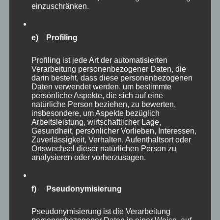
einzuschränken.
e) Profiling
Profiling ist jede Art der automatisierten
Verarbeitung personenbezogener Daten, die
Viele Wasservögel bekommt man in einer
darin besteht, dass diese personenbezogenen
Daten verwendet werden, um bestimmte
begehbaren Voliere geboten, die mit einer
persönliche Aspekte, die sich auf eine
netten Bank geradezu dazu einlädt, dort Platz
natürliche Person beziehen, zu bewerten,
insbesondere, um Aspekte bezüglich
zu nehmen und eine Weile in mitten der
Arbeitsleistung, wirtschaftlicher Lage,
vielfältigen Vögel zu verweilen. Bei meinem
Gesundheit, persönlicher Vorlieben, Interessen,
Zuverlässigkeit, Verhalten, Aufenthaltsort oder
Besuch saßen leider schon zwei Damen auf der
Ortswechsel dieser natürlichen Person zu
analysieren oder vorherzusagen.
Bank… :).
f) Pseudonymisierung
Pseudonymisierung ist die Verarbeitung