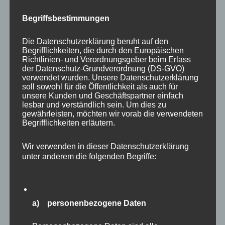
Begriffsbestimmungen
Die Datenschutzerklärung beruht auf den
Begrifflichkeiten, die durch den Europäischen
Richtlinien- und Verordnungsgeber beim Erlass
der Datenschutz-Grundverordnung (DS-GVO)
verwendet wurden. Unsere Datenschutzerklärung
soll sowohl für die Öffentlichkeit als auch für
unsere Kunden und Geschäftspartner einfach
lesbar und verständlich sein. Um dies zu
gewährleisten, möchten wir vorab die verwendeten
Begrifflichkeiten erläutern.
Auch Vogelfreunde werden in Eekholt voll auf
Wir verwenden in dieser Datenschutzerklärung
unter anderem die folgenden Begriffe:
ihre Kosten kommen. Zunächst sind
eingangsnah gleich die mächtigen
Seeadler
zu
sehen. Diese “Majestäten der Lüfte” habe ich
auch schon mehrfach in freier Wildbahn vor
a) personenbezogene Daten
meiner Haustür fotografieren dürfen. Es sind