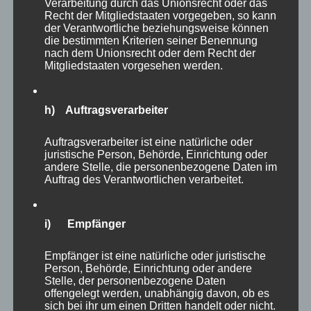
Verarbeitung durch das Unionsrecht oder das
Recht der Mitgliedstaaten vorgegeben, so kann
der Verantwortliche beziehungsweise können
die bestimmten Kriterien seiner Benennung
nach dem Unionsrecht oder dem Recht der
Mitgliedstaaten vorgesehen werden.
h) Auftragsverarbeiter
Auftragsverarbeiter ist eine natürliche oder
juristische Person, Behörde, Einrichtung oder
andere Stelle, die personenbezogene Daten im
Auftrag des Verantwortlichen verarbeitet.
Nach fünf Stunden waren meine Beine langsam
i) Empfänger
müde und so habe ich viele Tiere nicht mehr
aufgesucht. Es muss ja nicht alles in einem
Empfänger ist eine natürliche oder juristische
Besuch erledigt werden. Auf dem Weg lagen
Person, Behörde, Einrichtung oder andere
Stelle, der personenbezogene Daten
allerdings noch
Dachs
offengelegt werden, unabhängig davon, ob es
sich bei ihr um einen Dritten handelt oder nicht.