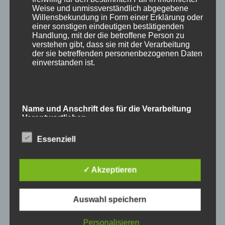
Weise und unmissverständlich abgegebene
Willensbekundung in Form einer Erklärung oder
einer sonstigen eindeutigen bestätigenden
Handlung, mit der die betroffene Person zu
verstehen gibt, dass sie mit der Verarbeitung
und
Waschbär
.
der sie betreffenden personenbezogenen Daten
einverstanden ist.
Name und Anschrift des für die Verarbeitung
Verantwortlichen
Essenziell
Verantwortlicher im Sinne der Datenschutz-
Grundverordnung, sonstiger in den Mitgliedstaaten
der Europäischen Union geltenden
Datenschutzgesetze und anderer Bestimmungen
✓ Akzeptieren
mit datenschutzrechtlichem Charakter ist die:
Auswahl speichern
Cookies / SessionStorage / LocalStorage
Personalisieren
Die Internetseiten verwenden teilweise so