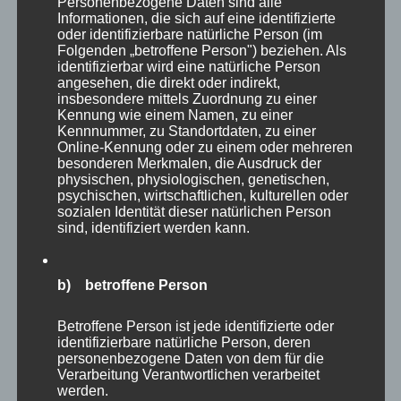
Personenbezogene Daten sind alle
wahrlich riesige Greifvögel, die auch hier sehr
Informationen, die sich auf eine identifizierte
oder identifizierbare natürliche Person (im
beeindruckend wirken.
Folgenden „betroffene Person") beziehen. Als
identifizierbar wird eine natürliche Person
angesehen, die direkt oder indirekt,
insbesondere mittels Zuordnung zu einer
Kennung wie einem Namen, zu einer
Kennnummer, zu Standortdaten, zu einer
Online-Kennung oder zu einem oder mehreren
besonderen Merkmalen, die Ausdruck der
physischen, physiologischen, genetischen,
psychischen, wirtschaftlichen, kulturellen oder
sozialen Identität dieser natürlichen Person
sind, identifiziert werden kann.
b) betroffene Person
Betroffene Person ist jede identifizierte oder
Einen ganzen Abschnitt des Parkes widmet
identifizierbare natürliche Person, deren
personenbezogene Daten von dem für die
man in Eekholt den verschiedenen Eulenarten,
Verarbeitung Verantwortlichen verarbeitet
werden.
die man in ihren Volieren anschauen kann. Egal