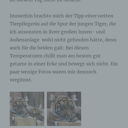
ausschließlich für eine interne Verwendung, die
dem für die Verarbeitung Verantwortlichen
zuzurechnen ist, nutzt.
Immerhin brachte mich der Tipp einer netten
Tierpflegerin auf die Spur der jungen Tiger, die
Durch eine Registrierung auf der Internetseite des
ich ansonsten in ihrer großen Innen- und
für die Verarbeitung Verantwortlichen wird ferner
die vom Internet-Service-Provider (ISP) der
Außenanlage wohl nicht gefunden hätte, denn
betroffenen Person vergebene IP-Adresse, das
auch für die beiden galt: Bei diesen
Datum sowie die Uhrzeit der Registrierung
gespeichert. Die Speicherung dieser Daten erfolgt
Temperaturen chillt man am besten gut
vor dem Hintergrund, dass nur so der Missbrauch
getarnt in einer Ecke und bewegt sich nicht. Ein
unserer Dienste verhindert werden kann, und
paar wenige Fotos waren mir dennoch
diese Daten im Bedarfsfall ermöglichen,
begangene Straftaten aufzuklären. Insofern ist die
vergönnt.
Speicherung dieser Daten zur Absicherung des für
die Verarbeitung Verantwortlichen erforderlich.
Eine Weitergabe dieser Daten an Dritte erfolgt
grundsätzlich nicht, sofern keine gesetzliche
Pflicht zur Weitergabe besteht oder die Weitergabe
der Strafverfolgung dient.
Die Registrierung der betroffenen Person unter