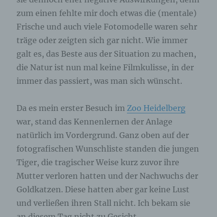
angegebenen personenbezogenen Daten
zum einen fehlte mir doch etwas die (mentale)
gespeichert.
Frische und auch viele Fotomodelle waren sehr
träge oder zeigten sich gar nicht. Wie immer
Registrierung auf unserer Internetseite
galt es, das Beste aus der Situation zu machen,
Die betroffene Person hat die Möglichkeit, sich auf
die Natur ist nun mal keine Filmkulisse, in der
der Internetseite des für die Verarbeitung
immer das passiert, was man sich wünscht.
Verantwortlichen unter Angabe von
personenbezogenen Daten zu registrieren.
Welche personenbezogenen Daten dabei an den
Da es mein erster Besuch im
Zoo Heidelberg
für die Verarbeitung Verantwortlichen übermittelt
werden, ergibt sich aus der jeweiligen
war, stand das Kennenlernen der Anlage
Eingabemaske, die für die Registrierung
verwendet wird. Die von der betroffenen Person
natürlich im Vordergrund. Ganz oben auf der
eingegebenen personenbezogenen Daten werden
fotografischen Wunschliste standen die jungen
ausschließlich für die interne Verwendung bei dem
für die Verarbeitung Verantwortlichen und für
Tiger, die tragischer Weise kurz zuvor ihre
eigene Zwecke erhoben und gespeichert. Der für
Mutter verloren hatten und der Nachwuchs der
die Verarbeitung Verantwortliche kann die
Weitergabe an einen oder mehrere
Goldkatzen. Diese hatten aber gar keine Lust
Auftragsverarbeiter, beispielsweise einen
und verließen ihren Stall nicht. Ich bekam sie
Paketdienstleister, veranlassen, der die
personenbezogenen Daten ebenfalls
an diesem Tag nicht zu Gesicht.