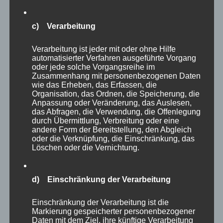
ob Bartkauz, Schneeeule oder welche Eulenart
auch immer, die Tiere gehören zweifellos zu
c) Verarbeitung
den Höhepunkten des Parkes. Eulen jagen ja
Verarbeitung ist jeder mit oder ohne Hilfe
nachts und fliegen lautlos – kleine (oder
automatisierter Verfahren ausgeführte Vorgang
große?) Meisterwerke der Natur!
oder jede solche Vorgangsreihe im
Zusammenhang mit personenbezogenen Daten
wie das Erheben, das Erfassen, die
Organisation, das Ordnen, die Speicherung, die
Anpassung oder Veränderung, das Auslesen,
das Abfragen, die Verwendung, die Offenlegung
durch Übermittlung, Verbreitung oder eine
andere Form der Bereitstellung, den Abgleich
oder die Verknüpfung, die Einschränkung, das
Löschen oder die Vernichtung.
d) Einschränkung der Verarbeitung
Einschränkung der Verarbeitung ist die
Markierung gespeicherter personenbezogener
Daten mit dem Ziel, ihre künftige Verarbeitung