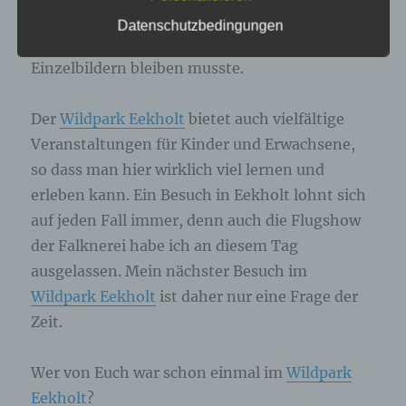
genannte Cookies, LocalStorage und
Beide waren jedoch “nicht so in
Datenschutzbedingungen
SessionStorage. Dies dient dazu, unser Angebot
Fotostimmung”, so dass es an diesem Tag bei
nutzerfreundlicher, effektiver und sicherer zu
machen. Local Storage und SessionStorage ist
Einzelbildern bleiben musste.
eine Technologie, mit welcher ihr Browser Daten
auf Ihrem Computer oder mobilen Gerät
abspeichert. Cookies sind Textdateien, welche
Der
Wildpark Eekholt
bietet auch vielfältige
über einen Internetbrowser auf einem
Veranstaltungen für Kinder und Erwachsene,
Computersystem abgelegt und gespeichert
werden. Sie können die Verwendung von Cookies,
so dass man hier wirklich viel lernen und
LocalStorage und SessionStorage durch
entsprechende Einstellung in Ihrem Browser
erleben kann. Ein Besuch in Eekholt lohnt sich
verhindern.
auf jeden Fall immer, denn auch die Flugshow
der Falknerei habe ich an diesem Tag
Zahlreiche Internetseiten und Server verwenden
ausgelassen. Mein nächster Besuch im
Cookies. Viele Cookies enthalten eine sogenannte
Cookie-ID. Eine Cookie-ID ist eine eindeutige
Wildpark Eekholt
ist daher nur eine Frage der
Kennung des Cookies. Sie besteht aus einer
Zeit.
Zeichenfolge, durch welche Internetseiten und
Server dem konkreten Internetbrowser zugeordnet
werden können, in dem das Cookie gespeichert
Wer von Euch war schon einmal im
Wildpark
wurde. Dies ermöglicht es den besuchten
Eekholt
?
Internetseiten und Servern, den individuellen