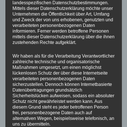
landesspezifischen Datenschutzbestimmungen.
Besuch, der Eindruck war dennoch
Mittels dieser Datenschutzerklärung möchte unser
überwältigend.
Unternehmen die Öffentlichkeit über Art, Umfang
und Zweck der von uns erhobenen, genutzten und
verarbeiteten personenbezogenen Daten
informieren. Ferner werden betroffene Personen
mittels dieser Datenschutzerklärung über die ihnen
zustehenden Rechte aufgeklärt.
Wir haben als für die Verarbeitung Verantwortlicher
zahlreiche technische und organisatorische
Maßnahmen umgesetzt, um einen möglichst
Natürlich darf in einem Wildpark auch
lückenlosen Schutz der über diese Internetseite
verarbeiteten personenbezogenen Daten
Schwarzwild
nicht fehlen und das tut es in
sicherzustellen. Dennoch können Internetbasierte
Eekholt auch nicht. Irgendwie hatte ich bei den
Datenübertragungen grundsätzlich
Sicherheitslücken aufweisen, sodass ein absoluter
Wildschweinen nicht so die Geduld, sonst
Schutz nicht gewährleistet werden kann. Aus
wären sicher noch schönere Bilder zu Stande
diesem Grund steht es jeder betroffenen Person
gekommen.
frei, personenbezogene Daten auch auf
alternativen Wegen, beispielsweise telefonisch, an
uns zu übermitteln.