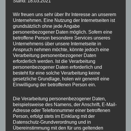
Stand: 18.03.2021
Wir freuen uns sehr über Ihr Interesse an unserem
Unternehmen. Eine Nutzung der Internetseiten ist
grundsätzlich ohne jede Angabe
personenbezogener Daten möglich. Sofern eine
betroffene Person besondere Services unseres
Unternehmens über unsere Internetseite in
Anspruch nehmen möchte, könnte jedoch eine
Verarbeitung personenbezogener Daten
erforderlich werden. Ist die Verarbeitung
personenbezogener Daten erforderlich und
besteht für eine solche Verarbeitung keine
gesetzliche Grundlage, holen wir generell eine
Einwilligung der betroffenen Person ein.
Die Verarbeitung personenbezogener Daten,
beispielsweise des Namens, der Anschrift, E-Mail-
Adresse oder Telefonnummer einer betroffenen
Besonders beeindruckend ist die Herde
weißes
Person, erfolgt stets im Einklang mit der
Rotwild
, die natürlich in dieser Form nicht
Datenschutz-Grundverordnung und in
überall zu finden ist. Man ruhte bei meinem
Übereinstimmung mit den für uns geltenden