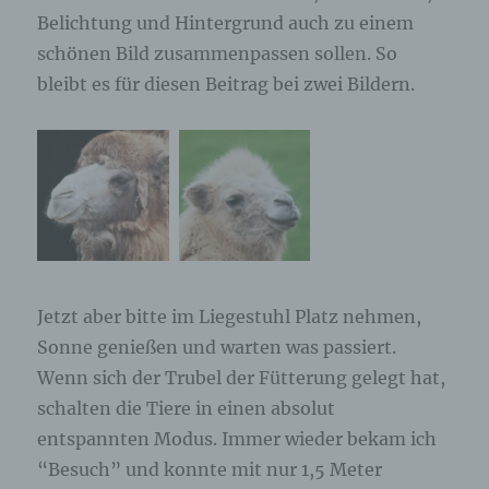
angegebenen personenbezogenen Daten
Belichtung und Hintergrund auch zu einem
gespeichert.
schönen Bild zusammenpassen sollen. So
bleibt es für diesen Beitrag bei zwei Bildern.
Registrierung auf unserer Internetseite
Die betroffene Person hat die Möglichkeit, sich auf
der Internetseite des für die Verarbeitung
Verantwortlichen unter Angabe von
personenbezogenen Daten zu registrieren.
Welche personenbezogenen Daten dabei an den
für die Verarbeitung Verantwortlichen übermittelt
werden, ergibt sich aus der jeweiligen
Eingabemaske, die für die Registrierung
verwendet wird. Die von der betroffenen Person
Jetzt aber bitte im Liegestuhl Platz nehmen,
eingegebenen personenbezogenen Daten werden
ausschließlich für die interne Verwendung bei dem
Sonne genießen und warten was passiert.
für die Verarbeitung Verantwortlichen und für
Wenn sich der Trubel der Fütterung gelegt hat,
eigene Zwecke erhoben und gespeichert. Der für
die Verarbeitung Verantwortliche kann die
schalten die Tiere in einen absolut
Weitergabe an einen oder mehrere
entspannten Modus. Immer wieder bekam ich
Auftragsverarbeiter, beispielsweise einen
Paketdienstleister, veranlassen, der die
“Besuch” und konnte mit nur 1,5 Meter
personenbezogenen Daten ebenfalls