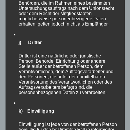
Behörden, die im Rahmen eines bestimmten
was für schöne Bilder sich dabei machen lassen.
Untersuchungsauftrags nach dem Unionsrecht
oder dem Recht der Mitgliedstaaten
möglicherweise personenbezogene Daten
Wer war von Euch schon einmal im
Zoo
erhalten, gelten jedoch nicht als Empfänger.
Schwerin
?
j) Dritter
Wie hat es Euch gefallen?
Dritter ist eine natürliche oder juristische
Ich freue mich natürlich auf Eure Kommentare
Person, Behörde, Einrichtung oder andere
Stelle außer der betroffenen Person, dem
und Euer Feedback.
Verantwortlichen, dem Auftragsverarbeiter und
den Personen, die unter der unmittelbaren
Verantwortung des Verantwortlichen oder des
Wenn ihr mich weiterhin durch die Zoos oder
Auftragsverarbeiters befugt sind, die
personenbezogenen Daten zu verarbeiten.
auch durch die Natur begleiten wollt, dann
abonniert am besten diesen Blog oder folgt mir
auf
Instagram
.
k) Einwilligung
Einwilligung ist jede von der betroffenen Person
#zoofotografie
freiwillig für den bestimmten Fall in informierter