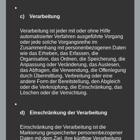
c) Verarbeitung
Natürlich gab es im
Schweriner Zoo
noch viel
Verarbeitung ist jeder mit oder ohne Hilfe
mehr zu entdecken und auch einiges, dass ich
automatisierter Verfahren ausgeführte Vorgang
oder jede solche Vorgangsreihe im
noch nicht entdeckt habe. Doch die restlichen
Zusammenhang mit personenbezogenen Daten
Bilder fasse ich nun in einer Galerie zusammen.
wie das Erheben, das Erfassen, die
Organisation, das Ordnen, die Speicherung, die
Bunte Farbklekse waren etwa die Flamingos,
Anpassung oder Veränderung, das Auslesen,
die im Morgenlicht herrlich im Wasser
das Abfragen, die Verwendung, die Offenlegung
durch Übermittlung, Verbreitung oder eine
reflektierten. Auch die Pelikane waren nette
andere Form der Bereitstellung, den Abgleich
oder die Verknüpfung, die Einschränkung, das
Motive am Wegesrand. Tierkinder gab es auch
Löschen oder die Vernichtung.
bei den Mähnenspringern und den Großen
Maras. Ein besonderer Farbpunkt war auch der
d) Einschränkung der Verarbeitung
Pfau, der sogar sein Rad voll aufspannte. Dies
und noch mehr links und rechts des Weges in
Einschränkung der Verarbeitung ist die
einer für heute letzten Galerie:
Markierung gespeicherter personenbezogener
Daten mit dem Ziel, ihre künftige Verarbeitung