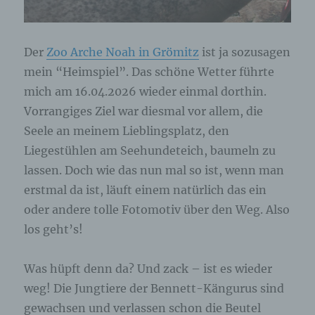
Browser der betroffenen Person von anderen
Internetbrowsern, die andere Cookies enthalten,
zu unterscheiden. Ein bestimmter Internetbrowser
kann über die eindeutige Cookie-ID wiedererkannt
Der
Zoo Arche Noah in Grömitz
ist ja sozusagen
und identifiziert werden.
mein “Heimspiel”. Das schöne Wetter führte
mich am 16.04.2026 wieder einmal dorthin.
Durch den Einsatz von Cookies kann den Nutzern
Vorrangiges Ziel war diesmal vor allem, die
dieser Internetseite nutzerfreundlichere Services
bereitstellen, die ohne die Cookie-Setzung nicht
Seele an meinem Lieblingsplatz, den
möglich wären.
Liegestühlen am Seehundeteich, baumeln zu
lassen. Doch wie das nun mal so ist, wenn man
Mittels eines Cookies können die Informationen
und Angebote auf unserer Internetseite im Sinne
erstmal da ist, läuft einem natürlich das ein
des Benutzers optimiert werden. Cookies
oder andere tolle Fotomotiv über den Weg. Also
ermöglichen uns, wie bereits erwähnt, die
los geht’s!
Benutzer unserer Internetseite wiederzuerkennen.
Zweck dieser Wiedererkennung ist es, den
Nutzern die Verwendung unserer Internetseite zu
Was hüpft denn da? Und zack – ist es wieder
erleichtern. Der Benutzer einer Internetseite, die
Cookies verwendet, muss beispielsweise nicht bei
weg! Die Jungtiere der Bennett-Kängurus sind
jedem Besuch der Internetseite erneut seine
gewachsen und verlassen schon die Beutel
Zugangsdaten eingeben, weil dies von der