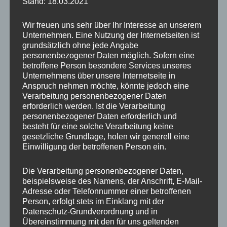
Und dann natürlich der überragende
Stand: 18.03.2021
Löwennachwuchs, den ich ja schon im letzten
Wir freuen uns sehr über Ihr Interesse an unserem
Blogbeitrag vorgestellt habe. Diesmal waren sie
Unternehmen. Eine Nutzung der Internetseiten ist
zumindest zeitweise auch auf der Außenanlage,
grundsätzlich ohne jede Angabe
personenbezogener Daten möglich. Sofern eine
worauf ich gehofft habe. Da die kleinen Racker
betroffene Person besondere Services unseres
kaum mal stillsitzen und die Anlage der Löwen
Unternehmens über unsere Internetseite in
in Schwerin riesig ist, macht man als Fotograf
Anspruch nehmen möchte, könnte jedoch eine
Verarbeitung personenbezogener Daten
ordentlich Meter, um am Ende ein paar schöne
erforderlich werden. Ist die Verarbeitung
Fotos zu haben. Es lohnt sich immer und das
personenbezogener Daten erforderlich und
besteht für eine solche Verarbeitung keine
Abschlusseis auf der Bank am Giraffengehege
gesetzliche Grundlage, holen wir generell eine
will ja auch erarbeitet werden.
Einwilligung der betroffenen Person ein.
Die Verarbeitung personenbezogener Daten,
beispielsweise des Namens, der Anschrift, E-Mail-
Adresse oder Telefonnummer einer betroffenen
Person, erfolgt stets im Einklang mit der
Datenschutz-Grundverordnung und in
Übereinstimmung mit den für uns geltenden