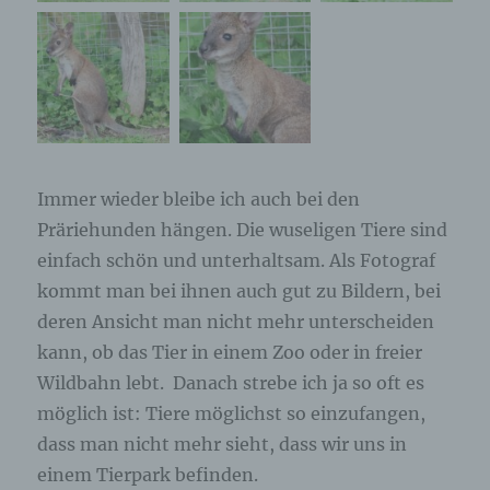
Erfassung von allgemeinen Daten und
Informationen
Die Internetseite erfasst mit jedem Aufruf der
Internetseite durch eine betroffene Person oder ein
automatisiertes System eine Reihe von
allgemeinen Daten und Informationen. Diese
allgemeinen Daten und Informationen werden in
den Logfiles des Servers gespeichert. Erfasst
werden können die (1) verwendeten Browsertypen
Immer wieder bleibe ich auch bei den
und Versionen, (2) das vom zugreifenden System
Präriehunden hängen. Die wuseligen Tiere sind
verwendete Betriebssystem, (3) die Internetseite,
von welcher ein zugreifendes System auf unsere
einfach schön und unterhaltsam. Als Fotograf
Internetseite gelangt (sogenannte Referrer), (4) die
kommt man bei ihnen auch gut zu Bildern, bei
Unterwebseiten, welche über ein zugreifendes
System auf unserer Internetseite angesteuert
deren Ansicht man nicht mehr unterscheiden
werden, (5) das Datum und die Uhrzeit eines
Zugriffs auf die Internetseite, (6) eine Internet-
kann, ob das Tier in einem Zoo oder in freier
Protokoll-Adresse (IP-Adresse), (7) der Internet-
Wildbahn lebt. Danach strebe ich ja so oft es
Service-Provider des zugreifenden Systems und
(8) sonstige ähnliche Daten und Informationen, die
möglich ist: Tiere möglichst so einzufangen,
der Gefahrenabwehr im Falle von Angriffen auf
dass man nicht mehr sieht, dass wir uns in
unsere informationstechnologischen Systeme
dienen.
einem Tierpark befinden.