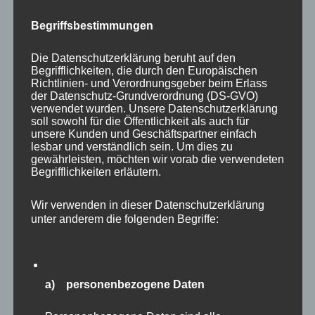
Mal auch nicht fotografieren können, da sie
Begriffsbestimmungen
alle versteckt geschlafen haben. Auch bei
diesen Tieren, die ich vorher noch in keinem
Die Datenschutzerklärung beruht auf den
Zoo gesehen hatte, gelangen mit dieses Mal ein
Begrifflichkeiten, die durch den Europäischen
Richtlinien- und Verordnungsgeber beim Erlass
paar Aufnahmen.
der Datenschutz-Grundverordnung (DS-GVO)
verwendet wurden. Unsere Datenschutzerklärung
soll sowohl für die Öffentlichkeit als auch für
unsere Kunden und Geschäftspartner einfach
lesbar und verständlich sein. Um dies zu
gewährleisten, möchten wir vorab die verwendeten
Begrifflichkeiten erläutern.
Wir verwenden in dieser Datenschutzerklärung
unter anderem die folgenden Begriffe:
a) personenbezogene Daten