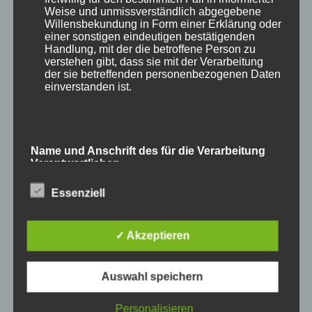
Weise und unmissverständlich abgegebene
Willensbekundung in Form einer Erklärung oder
#nature
einer sonstigen eindeutigen bestätigenden
Handlung, mit der die betroffene Person zu
verstehen gibt, dass sie mit der Verarbeitung
#naturephotographie
der sie betreffenden personenbezogenen Daten
einverstanden ist.
#naturephotographer
#zooschwerin
Name und Anschrift des für die Verarbeitung
Verantwortlichen
Essenziell
Verantwortlicher im Sinne der Datenschutz-
Grundverordnung, sonstiger in den Mitgliedstaaten
der Europäischen Union geltenden
Datenschutzgesetze und anderer Bestimmungen
✓ Akzeptieren
mit datenschutzrechtlichem Charakter ist die:
Autor
Veröffentlicht
Kategorien
Schlagwörter
Auswahl speichern
adminmp
9. Mai 2026
Naturfoto-Blog
nature
,
Cookies / SessionStorage / LocalStorage
am
naturephotographer
,
naturephotographie
,
Naturfotograf
,
Naturfotografie
,
Schwerin
,
Zoo
,
Zoo Schwerin
,
Personalisieren
Die Internetseiten verwenden teilweise so