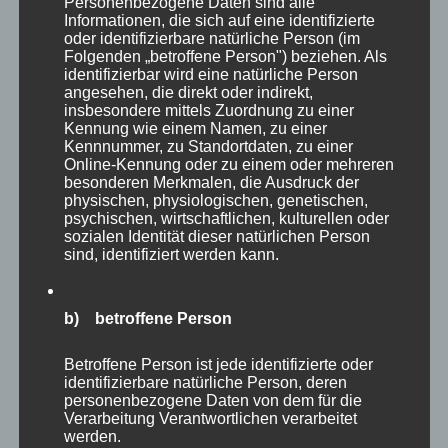
Personenbezogene Daten sind alle
Richtig klasse finde ich auch die frei im Zoo
Informationen, die sich auf eine identifizierte
oder identifizierbare natürliche Person (im
lebenden Präriehunde, die immer ein schönes
Folgenden „betroffene Person") beziehen. Als
identifizierbar wird eine natürliche Person
Fotomotiv abgeben. Dieses Mal waren sie
angesehen, die direkt oder indirekt,
sozusagen meine “Halbzeitpause” und ich
insbesondere mittels Zuordnung zu einer
Kennung wie einem Namen, zu einer
habe eine halbe Stunde bei Ihnen auf einer
Kennnummer, zu Standortdaten, zu einer
Bank gesessen. Da fallen natürlich auch ein
Online-Kennung oder zu einem oder mehreren
besonderen Merkmalen, die Ausdruck der
paar Bilder ab:
physischen, physiologischen, genetischen,
psychischen, wirtschaftlichen, kulturellen oder
sozialen Identität dieser natürlichen Person
sind, identifiziert werden kann.
b) betroffene Person
Betroffene Person ist jede identifizierte oder
identifizierbare natürliche Person, deren
personenbezogene Daten von dem für die
Verarbeitung Verantwortlichen verarbeitet
werden.