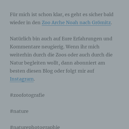
betroffenen Person hinterlassenen Kommentaren
auch Angaben zum Zeitpunkt der
Kommentareingabe sowie zu dem von der
Für mich ist schon klar, es geht es sicher bald
betroffenen Person gewählten Nutzernamen
wieder in den
Zoo Arche Noah nach Grömitz
.
(Pseudonym) gespeichert und veröffentlicht.
Ferner wird die vom Internet-Service-Provider
(ISP) der betroffenen Person vergebene IP-
Natürlich bin auch auf Eure Erfahrungen und
Adresse mitprotokolliert. Diese Speicherung der
Kommentare neugierig. Wenn ihr mich
IP-Adresse erfolgt aus Sicherheitsgründen und für
den Fall, dass die betroffene Person durch einen
weiterhin durch die Zoos oder auch durch die
abgegebenen Kommentar die Rechte Dritter
Natur begleiten wollt, dann abonniert am
verletzt oder rechtswidrige Inhalte postet. Die
besten diesen Blog oder folgt mir auf
Speicherung dieser personenbezogenen Daten
erfolgt daher im eigenen Interesse des für die
Instagram
.
Verarbeitung Verantwortlichen, damit sich dieser
im Falle einer Rechtsverletzung gegebenenfalls
exkulpieren könnte. Es erfolgt keine Weitergabe
#zoofotografie
dieser erhobenen personenbezogenen Daten an
Dritte, sofern eine solche Weitergabe nicht
#nature
gesetzlich vorgeschrieben ist oder der
Rechtsverteidigung des für die Verarbeitung
Verantwortlichen dient.
#naturephotographie