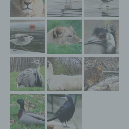
Bearbeitung oder der Kontaktaufnahme zur
betroffenen Person gespeichert. Es erfolgt keine
Weitergabe dieser personenbezogenen Daten an
Dritte.
Kommentarfunktion im Blog auf der
Internetseite
Wir bieten den Nutzern auf einem Blog, der sich
auf der Internetseite des für die Verarbeitung
Verantwortlichen befindet, die Möglichkeit,
individuelle Kommentare zu einzelnen Blog-
Beiträgen zu hinterlassen. Ein Blog ist ein auf
einer Internetseite geführtes, in der Regel öffentlich
einsehbares Portal, in welchem eine oder mehrere
Personen, die Blogger oder Web-Blogger genannt
werden, Artikel posten oder Gedanken in
sogenannten Blogposts niederschreiben können.
Die Blogposts können in der Regel von Dritten
kommentiert werden.
Hinterlässt eine betroffene Person einen
Kommentar in dem auf dieser Internetseite
veröffentlichten Blog, werden neben den von der