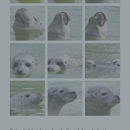
freiwilliger Angabe personenbezogener Daten
dient dem für die Verarbeitung Verantwortlichen
dazu, der betroffenen Person Inhalte oder
Leistungen anzubieten, die aufgrund der Natur der
Sache nur registrierten Benutzern angeboten
werden können. Registrierten Personen steht die
Möglichkeit frei, die bei der Registrierung
angegebenen personenbezogenen Daten
jederzeit abzuändern oder vollständig aus dem
Datenbestand des für die Verarbeitung
Verantwortlichen löschen zu lassen.
Der für die Verarbeitung Verantwortliche erteilt
jeder betroffenen Person jederzeit auf Anfrage
Auskunft darüber, welche personenbezogenen
Daten über die betroffene Person gespeichert sind.
Ferner berichtigt oder löscht der für die
Verarbeitung Verantwortliche personenbezogene
Daten auf Wunsch oder Hinweis der betroffenen
Person, soweit dem keine gesetzlichen
Aufbewahrungspflichten entgegenstehen. Die
Gesamtheit der Mitarbeiter des für die Verarbeitung