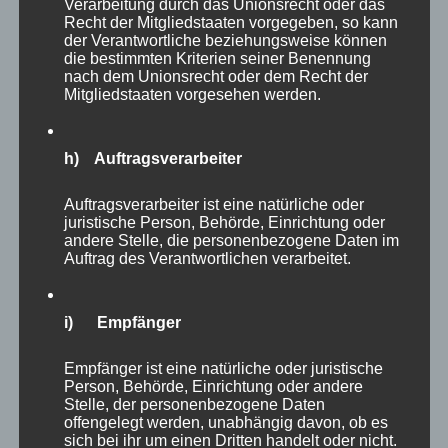
Verarbeitung durch das Unionsrecht oder das
Recht der Mitgliedstaaten vorgegeben, so kann
der Verantwortliche beziehungsweise können
die bestimmten Kriterien seiner Benennung
nach dem Unionsrecht oder dem Recht der
Mitgliedstaaten vorgesehen werden.
h) Auftragsverarbeiter
Auftragsverarbeiter ist eine natürliche oder
juristische Person, Behörde, Einrichtung oder
andere Stelle, die personenbezogene Daten im
Auftrag des Verantwortlichen verarbeitet.
Ein Besuch im
Zoo Schwerin
lohnt sich auf
i) Empfänger
jeden Fall. Für mich steht als nächstes ein
Empfänger ist eine natürliche oder juristische
Highlight auf dem Programm: Anfang Juni
Person, Behörde, Einrichtung oder andere
Stelle, der personenbezogene Daten
beziehe ich für zwei Nächte die
Löwenlodge
–
offengelegt werden, unabhängig davon, ob es
Auge in Auge mit den Großkatzen, mal sehen,
sich bei ihr um einen Dritten handelt oder nicht.