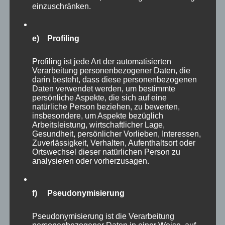
einzuschränken.
e) Profiling
Profiling ist jede Art der automatisierten
Verarbeitung personenbezogener Daten, die
Viele Wasservögel bekommt man in einer
darin besteht, dass diese personenbezogenen
Daten verwendet werden, um bestimmte
begehbaren Voliere geboten, die mit einer
persönliche Aspekte, die sich auf eine
netten Bank geradezu dazu einlädt, dort Platz
natürliche Person beziehen, zu bewerten,
insbesondere, um Aspekte bezüglich
zu nehmen und eine Weile in mitten der
Arbeitsleistung, wirtschaftlicher Lage,
vielfältigen Vögel zu verweilen. Bei meinem
Gesundheit, persönlicher Vorlieben, Interessen,
Zuverlässigkeit, Verhalten, Aufenthaltsort oder
Besuch saßen leider schon zwei Damen auf der
Ortswechsel dieser natürlichen Person zu
analysieren oder vorherzusagen.
Bank… :).
f) Pseudonymisierung
Pseudonymisierung ist die Verarbeitung