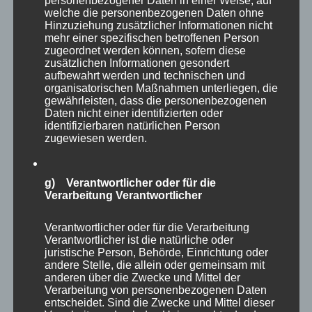
personenbezogener Daten in einer Weise, auf
welche die personenbezogenen Daten ohne
Hinzuziehung zusätzlicher Informationen nicht
mehr einer spezifischen betroffenen Person
zugeordnet werden können, sofern diese
zusätzlichen Informationen gesondert
aufbewahrt werden und technischen und
organisatorischen Maßnahmen unterliegen, die
gewährleisten, dass die personenbezogenen
Daten nicht einer identifizierten oder
identifizierbaren natürlichen Person
zugewiesen werden.
g) Verantwortlicher oder für die
Verarbeitung Verantwortlicher
Verantwortlicher oder für die Verarbeitung
Verantwortlicher ist die natürliche oder
Eine weitere große Voliere, die leider nicht
juristische Person, Behörde, Einrichtung oder
begehbar war, präsentierte Löffler, Kraniche,
andere Stelle, die allein oder gemeinsam mit
anderen über die Zwecke und Mittel der
Storche und weitere Vögel.
Verarbeitung von personenbezogenen Daten
entscheidet. Sind die Zwecke und Mittel dieser