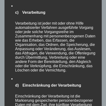
ob Bartkauz, Schneeeule oder welche Eulenart
auch immer, die Tiere gehören zweifellos zu
c) Verarbeitung
den Höhepunkten des Parkes. Eulen jagen ja
Verarbeitung ist jeder mit oder ohne Hilfe
nachts und fliegen lautlos – kleine (oder
automatisierter Verfahren ausgeführte Vorgang
große?) Meisterwerke der Natur!
oder jede solche Vorgangsreihe im
Zusammenhang mit personenbezogenen Daten
wie das Erheben, das Erfassen, die
Organisation, das Ordnen, die Speicherung, die
Anpassung oder Veränderung, das Auslesen,
das Abfragen, die Verwendung, die Offenlegung
durch Übermittlung, Verbreitung oder eine
andere Form der Bereitstellung, den Abgleich
oder die Verknüpfung, die Einschränkung, das
Löschen oder die Vernichtung.
d) Einschränkung der Verarbeitung
Einschränkung der Verarbeitung ist die
Markierung gespeicherter personenbezogener
Daten mit dem Ziel, ihre künftige Verarbeitung