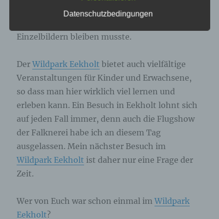
genannte Cookies, LocalStorage und
Beide waren jedoch “nicht so in
Datenschutzbedingungen
SessionStorage. Dies dient dazu, unser Angebot
Fotostimmung”, so dass es an diesem Tag bei
nutzerfreundlicher, effektiver und sicherer zu
machen. Local Storage und SessionStorage ist
Einzelbildern bleiben musste.
eine Technologie, mit welcher ihr Browser Daten
auf Ihrem Computer oder mobilen Gerät
abspeichert. Cookies sind Textdateien, welche
Der
Wildpark Eekholt
bietet auch vielfältige
über einen Internetbrowser auf einem
Veranstaltungen für Kinder und Erwachsene,
Computersystem abgelegt und gespeichert
werden. Sie können die Verwendung von Cookies,
so dass man hier wirklich viel lernen und
LocalStorage und SessionStorage durch
entsprechende Einstellung in Ihrem Browser
erleben kann. Ein Besuch in Eekholt lohnt sich
verhindern.
auf jeden Fall immer, denn auch die Flugshow
der Falknerei habe ich an diesem Tag
Zahlreiche Internetseiten und Server verwenden
ausgelassen. Mein nächster Besuch im
Cookies. Viele Cookies enthalten eine sogenannte
Cookie-ID. Eine Cookie-ID ist eine eindeutige
Wildpark Eekholt
ist daher nur eine Frage der
Kennung des Cookies. Sie besteht aus einer
Zeit.
Zeichenfolge, durch welche Internetseiten und
Server dem konkreten Internetbrowser zugeordnet
werden können, in dem das Cookie gespeichert
Wer von Euch war schon einmal im
Wildpark
wurde. Dies ermöglicht es den besuchten
Eekholt
?
Internetseiten und Servern, den individuellen