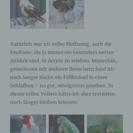
betroffenen Person hinterlassenen Kommentaren
auch Angaben zum Zeitpunkt der
Kommentareingabe sowie zu dem von der
betroffenen Person gewählten Nutzernamen
(Pseudonym) gespeichert und veröffentlicht.
Ferner wird die vom Internet-Service-Provider
(ISP) der betroffenen Person vergebene IP-
Adresse mitprotokolliert. Diese Speicherung der
Natürlich war ich voller Hoffnung, auch die
IP-Adresse erfolgt aus Sicherheitsgründen und für
Faultiere, die ja immer ein besonders netter
den Fall, dass die betroffene Person durch einen
Anblick sind, in Action zu erleben. Immerhin,
abgegebenen Kommentar die Rechte Dritter
verletzt oder rechtswidrige Inhalte postet. Die
gemeinsam mit anderen Besuchern fand ich
Speicherung dieser personenbezogenen Daten
nach langer Suche ein Fellknäuel in einer
erfolgt daher im eigenen Interesse des für die
Verarbeitung Verantwortlichen, damit sich dieser
Schlafbox – na gut, wenigstens gesehen. In
im Falle einer Rechtsverletzung gegebenenfalls
dieser tollen Voliere hätte ich aber trotzdem
exkulpieren könnte. Es erfolgt keine Weitergabe
noch länger bleiben können:
dieser erhobenen personenbezogenen Daten an
Dritte, sofern eine solche Weitergabe nicht
gesetzlich vorgeschrieben ist oder der
Rechtsverteidigung des für die Verarbeitung
Verantwortlichen dient.