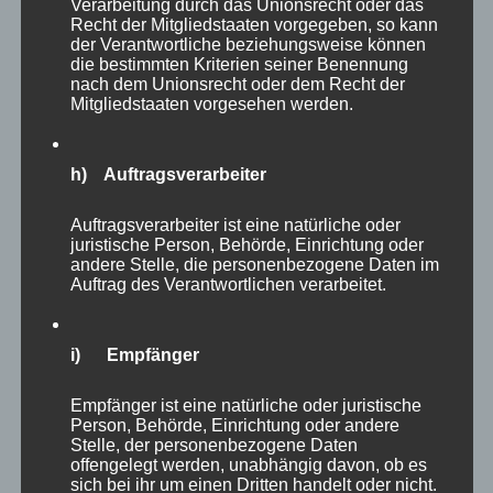
Verarbeitung durch das Unionsrecht oder das
Recht der Mitgliedstaaten vorgegeben, so kann
der Verantwortliche beziehungsweise können
die bestimmten Kriterien seiner Benennung
nach dem Unionsrecht oder dem Recht der
Mitgliedstaaten vorgesehen werden.
h) Auftragsverarbeiter
Auftragsverarbeiter ist eine natürliche oder
juristische Person, Behörde, Einrichtung oder
andere Stelle, die personenbezogene Daten im
Auftrag des Verantwortlichen verarbeitet.
Nach fünf Stunden waren meine Beine langsam
i) Empfänger
müde und so habe ich viele Tiere nicht mehr
aufgesucht. Es muss ja nicht alles in einem
Empfänger ist eine natürliche oder juristische
Besuch erledigt werden. Auf dem Weg lagen
Person, Behörde, Einrichtung oder andere
Stelle, der personenbezogene Daten
allerdings noch
Dachs
offengelegt werden, unabhängig davon, ob es
sich bei ihr um einen Dritten handelt oder nicht.