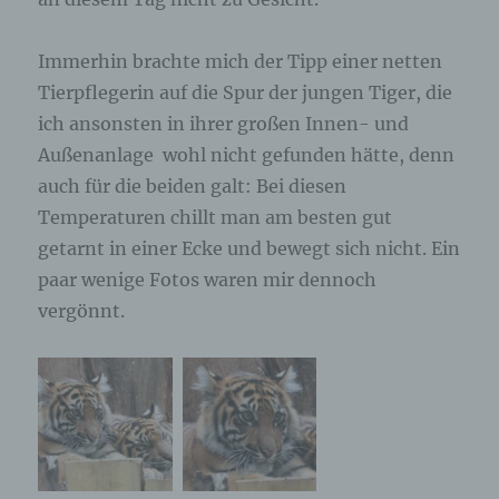
ausschließlich für eine interne Verwendung, die
dem für die Verarbeitung Verantwortlichen
zuzurechnen ist, nutzt.
Immerhin brachte mich der Tipp einer netten
Tierpflegerin auf die Spur der jungen Tiger, die
Durch eine Registrierung auf der Internetseite des
ich ansonsten in ihrer großen Innen- und
für die Verarbeitung Verantwortlichen wird ferner
die vom Internet-Service-Provider (ISP) der
Außenanlage wohl nicht gefunden hätte, denn
betroffenen Person vergebene IP-Adresse, das
auch für die beiden galt: Bei diesen
Datum sowie die Uhrzeit der Registrierung
gespeichert. Die Speicherung dieser Daten erfolgt
Temperaturen chillt man am besten gut
vor dem Hintergrund, dass nur so der Missbrauch
getarnt in einer Ecke und bewegt sich nicht. Ein
unserer Dienste verhindert werden kann, und
paar wenige Fotos waren mir dennoch
diese Daten im Bedarfsfall ermöglichen,
begangene Straftaten aufzuklären. Insofern ist die
vergönnt.
Speicherung dieser Daten zur Absicherung des für
die Verarbeitung Verantwortlichen erforderlich.
Eine Weitergabe dieser Daten an Dritte erfolgt
grundsätzlich nicht, sofern keine gesetzliche
Pflicht zur Weitergabe besteht oder die Weitergabe
der Strafverfolgung dient.
Die Registrierung der betroffenen Person unter