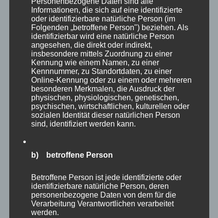
Personenbezogene Daten sind alle
wahrlich riesige Greifvögel, die auch hier sehr
Informationen, die sich auf eine identifizierte
oder identifizierbare natürliche Person (im
beeindruckend wirken.
Folgenden „betroffene Person") beziehen. Als
identifizierbar wird eine natürliche Person
angesehen, die direkt oder indirekt,
insbesondere mittels Zuordnung zu einer
Kennung wie einem Namen, zu einer
Kennnummer, zu Standortdaten, zu einer
Online-Kennung oder zu einem oder mehreren
besonderen Merkmalen, die Ausdruck der
physischen, physiologischen, genetischen,
psychischen, wirtschaftlichen, kulturellen oder
sozialen Identität dieser natürlichen Person
sind, identifiziert werden kann.
b) betroffene Person
Betroffene Person ist jede identifizierte oder
Einen ganzen Abschnitt des Parkes widmet
identifizierbare natürliche Person, deren
personenbezogene Daten von dem für die
man in Eekholt den verschiedenen Eulenarten,
Verarbeitung Verantwortlichen verarbeitet
werden.
die man in ihren Volieren anschauen kann. Egal