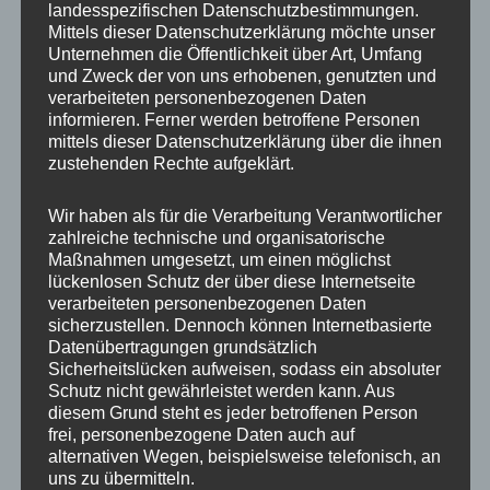
landesspezifischen Datenschutzbestimmungen.
Besuch, der Eindruck war dennoch
Mittels dieser Datenschutzerklärung möchte unser
überwältigend.
Unternehmen die Öffentlichkeit über Art, Umfang
und Zweck der von uns erhobenen, genutzten und
verarbeiteten personenbezogenen Daten
informieren. Ferner werden betroffene Personen
mittels dieser Datenschutzerklärung über die ihnen
zustehenden Rechte aufgeklärt.
Wir haben als für die Verarbeitung Verantwortlicher
zahlreiche technische und organisatorische
Maßnahmen umgesetzt, um einen möglichst
Natürlich darf in einem Wildpark auch
lückenlosen Schutz der über diese Internetseite
verarbeiteten personenbezogenen Daten
Schwarzwild
nicht fehlen und das tut es in
sicherzustellen. Dennoch können Internetbasierte
Eekholt auch nicht. Irgendwie hatte ich bei den
Datenübertragungen grundsätzlich
Sicherheitslücken aufweisen, sodass ein absoluter
Wildschweinen nicht so die Geduld, sonst
Schutz nicht gewährleistet werden kann. Aus
wären sicher noch schönere Bilder zu Stande
diesem Grund steht es jeder betroffenen Person
gekommen.
frei, personenbezogene Daten auch auf
alternativen Wegen, beispielsweise telefonisch, an
uns zu übermitteln.