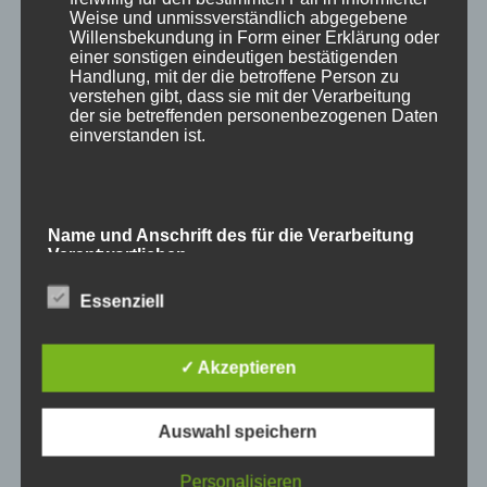
Weise und unmissverständlich abgegebene
Willensbekundung in Form einer Erklärung oder
einer sonstigen eindeutigen bestätigenden
Handlung, mit der die betroffene Person zu
verstehen gibt, dass sie mit der Verarbeitung
und
Waschbär
.
der sie betreffenden personenbezogenen Daten
einverstanden ist.
Name und Anschrift des für die Verarbeitung
Verantwortlichen
Essenziell
Verantwortlicher im Sinne der Datenschutz-
Grundverordnung, sonstiger in den Mitgliedstaaten
der Europäischen Union geltenden
Datenschutzgesetze und anderer Bestimmungen
✓ Akzeptieren
mit datenschutzrechtlichem Charakter ist die:
Auswahl speichern
Cookies / SessionStorage / LocalStorage
Personalisieren
Die Internetseiten verwenden teilweise so