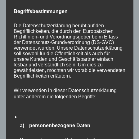
Begriffsbestimmungen
Die Datenschutzerklärung beruht auf den
Begrifflichkeiten, die durch den Europäischen
Richtlinien- und Verordnungsgeber beim Erlass
der Datenschutz-Grundverordnung (DS-GVO)
verwendet wurden. Unsere Datenschutzerklärung
soll sowohl für die Öffentlichkeit als auch für
unsere Kunden und Geschäftspartner einfach
lesbar und verständlich sein. Um dies zu
gewährleisten, möchten wir vorab die verwendeten
Begrifflichkeiten erläutern.
Auch Vogelfreunde werden in Eekholt voll auf
Wir verwenden in dieser Datenschutzerklärung
unter anderem die folgenden Begriffe:
ihre Kosten kommen. Zunächst sind
eingangsnah gleich die mächtigen
Seeadler
zu
sehen. Diese “Majestäten der Lüfte” habe ich
auch schon mehrfach in freier Wildbahn vor
a) personenbezogene Daten
meiner Haustür fotografieren dürfen. Es sind