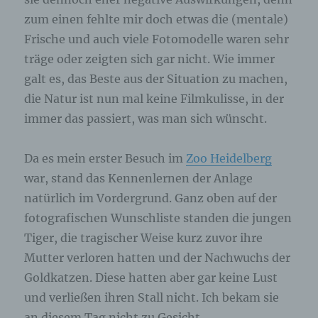
angegebenen personenbezogenen Daten
zum einen fehlte mir doch etwas die (mentale)
gespeichert.
Frische und auch viele Fotomodelle waren sehr
träge oder zeigten sich gar nicht. Wie immer
Registrierung auf unserer Internetseite
galt es, das Beste aus der Situation zu machen,
Die betroffene Person hat die Möglichkeit, sich auf
die Natur ist nun mal keine Filmkulisse, in der
der Internetseite des für die Verarbeitung
immer das passiert, was man sich wünscht.
Verantwortlichen unter Angabe von
personenbezogenen Daten zu registrieren.
Welche personenbezogenen Daten dabei an den
Da es mein erster Besuch im
Zoo Heidelberg
für die Verarbeitung Verantwortlichen übermittelt
werden, ergibt sich aus der jeweiligen
war, stand das Kennenlernen der Anlage
Eingabemaske, die für die Registrierung
verwendet wird. Die von der betroffenen Person
natürlich im Vordergrund. Ganz oben auf der
eingegebenen personenbezogenen Daten werden
fotografischen Wunschliste standen die jungen
ausschließlich für die interne Verwendung bei dem
für die Verarbeitung Verantwortlichen und für
Tiger, die tragischer Weise kurz zuvor ihre
eigene Zwecke erhoben und gespeichert. Der für
Mutter verloren hatten und der Nachwuchs der
die Verarbeitung Verantwortliche kann die
Weitergabe an einen oder mehrere
Goldkatzen. Diese hatten aber gar keine Lust
Auftragsverarbeiter, beispielsweise einen
und verließen ihren Stall nicht. Ich bekam sie
Paketdienstleister, veranlassen, der die
personenbezogenen Daten ebenfalls
an diesem Tag nicht zu Gesicht.